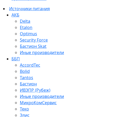
Источники питания
АКБ
Delta
Etalon
Optimus
Security Force
Бастион Skat
Иные производители
ББП
AccordTec
Bolid
Tantos
Бастион
ИВЭПР (Рубеж)
Иные производители
МикроКомСервис
Теко
Элис