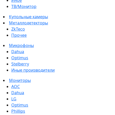
Иное
ТВ/Монитор
Купольные камеры
Металлодетекторы
ZkTeco
Прочее
Микрофоны
Dahua
Optimus
Stelberry
Иные производители
Мониторы
AOC
Dahua
LG
Optimus
Phillips