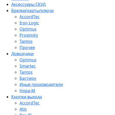
Аксессуары СКУД
Брелки/карты/ключи
AccordTec
Iron Logic
Optimus
Proximity
Tantos
Прочее
Доводчики
Optimus
Smartec
Tantos
Бастион
Иные производители
Нора-М
Кнопки выхода
AccordTec
Atis