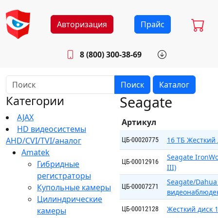
Авторизация
Прайс
8 (800) 300-38-69
info@sistemab.ru
Будни: 8.30 - 17.00
Поиск
Каталог
Seagate
Категории
AJAX
Артикул
HD видеосистемы
AHD/CVI/TVI/аналог
16 ТБ Жесткий
ЦБ-00020775
Amatek
Seagate IronWo
ЦБ-00012916
Гибридные
III)
регистраторы
Seagate/Dahua
Купольные камеры
ЦБ-00007271
видеонаблюде
Цилиндрические
Жесткий диск 1
ЦБ-00012128
камеры