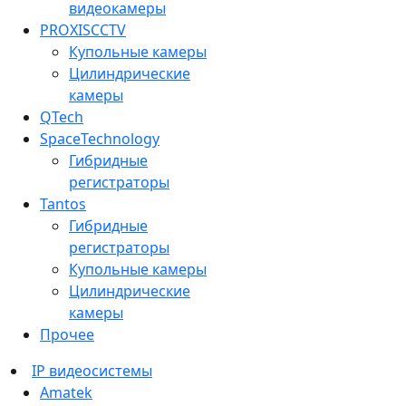
видеокамеры
PROXISCCTV
Купольные камеры
Цилиндрические
камеры
QTech
SpaceTechnology
Гибридные
регистраторы
Tantos
Гибридные
регистраторы
Купольные камеры
Цилиндрические
камеры
Прочее
IP видеосистемы
Amatek