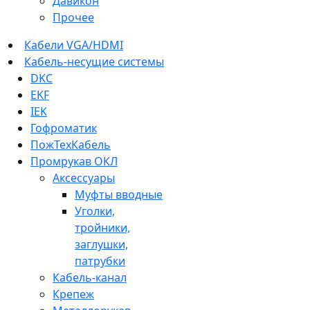
Давикон
Прочее
Кабели VGA/HDMI
Кабель-несущие системы
DKC
EKF
IEK
Гофроматик
ПожТехКабель
Промрукав ОКЛ
Аксессуары
Муфты вводные
Уголки,
тройники,
заглушки,
патрубки
Кабель-канал
Крепеж