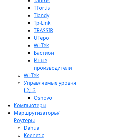
Tantos
TFortis
Tiandy
Tp-Link
TRASSIR
UTepo
Wi-Tek
Бастион
Иные
производители
Wi-Tek
Управляемые уровня
L2,L3
Osnovo
Компьютеры
Маршрутизаторы/
Роутеры
Dahua
Keenetic