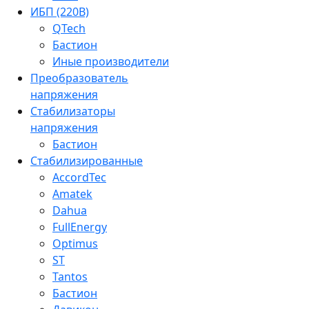
ИБП (220В)
QTech
Бастион
Иные производители
Преобразователь
напряжения
Стабилизаторы
напряжения
Бастион
Стабилизированные
AccordTec
Amatek
Dahua
FullEnergy
Optimus
ST
Tantos
Бастион