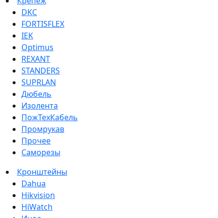
Крепеж
DKC
FORTISFLEX
IEK
Optimus
REXANT
STANDERS
SUPRLAN
Дюбель
Изолента
ПожТехКабель
Промрукав
Прочее
Саморезы
Кронштейны
Dahua
Hikvision
HiWatch