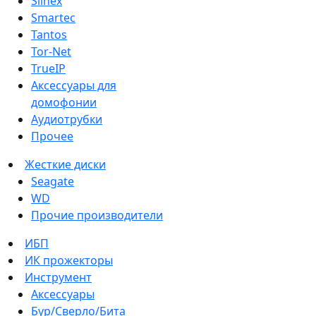
Slinex
Smartec
Tantos
Tor-Net
TrueIP
Аксессуары для
домофонии
Аудиотрубки
Прочее
Жесткие диски
Seagate
WD
Прочие производители
ИБП
ИК прожекторы
Инструмент
Аксессуары
Бур/Сверло/Бита