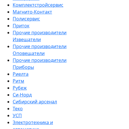
Комплектстройсервис
Магнито-Контакт
Полисервис
Приток
Прочие производители
Извещатели
Прочие производители
Оповещатели
Прочие производители
Приборы
Риелта
Ритм
Рубеж
Си-Норд
Сибирский арсенал
Теко
УСП
Электротехника и