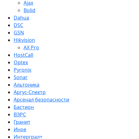
Ajax
Bolid
Dahua
DSC
GSN
Hikvision
AX Pro
HostCall
Optex
Pyronix
Sonar
Альтоника
Аргус-Спектр
Арсенал безопасности
Бастион
ВЭРС
Гранит
Иное
Интерграл+