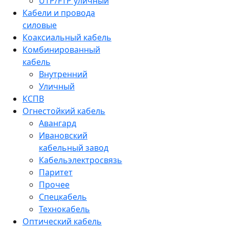
UTP/FTP уличный
Кабели и провода
силовые
Коаксиальный кабель
Комбинированный
кабель
Внутренний
Уличный
КСПВ
Огнестойкий кабель
Авангард
Ивановский
кабельный завод
Кабельэлектросвязь
Паритет
Прочее
Спецкабель
Технокабель
Оптический кабель