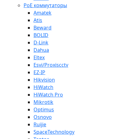
PoE коммутаторы
Amatek
Atis
Beward
BOLID
D-Link
Dahua
Eltex
Esvi/Proxiscctv
EZ-IP
Hikvision
HiWatch
HiWatch Pro
Mikrotik
Optimus
Osnovo
Ruijie
SpaceTechnology