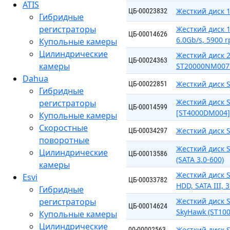
ATIS
Жесткий диск 1
ЦБ-00023832
Гибридные
регистраторы
Жесткий диск 1
ЦБ-00014626
6.0Gb/s, 5900 r
Купольные камеры
Цилиндрические
Жесткий диск 2
ЦБ-00024363
камеры
ST20000NM00
Dahua
Жесткий диск 
ЦБ-00022851
Гибридные
Жесткий диск S
регистраторы
ЦБ-00014599
[ST4000DM004]
Купольные камеры
Скоростные
Жесткий диск 
ЦБ-00034297
поворотные
Жесткий диск S
Цилиндрические
ЦБ-00013586
(SATA 3.0-600)
камеры
Жесткий диск S
Esvi
ЦБ-00033782
HDD, SATA III, 3
Гибридные
регистраторы
Жесткий диск S
ЦБ-00014624
SkyHawk (ST10
Купольные камеры
Цилиндрические
Жесткий диск S
00-00002563