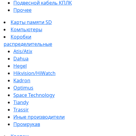
Подвесной кабель КПЛК
Прочее
Карты памяти SD
Компьютеры
Коробки
распределительные
Atis/Atix
Dahua
Hegel
Hikvision/HiWatch
Kadron
Optimus
Space Technology
Tiandy
Trassir
Иные производители
Промрукав