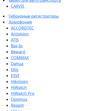
Видео для автотранспорта
CARVIS
Гибридные регистраторы
Домофония
ACCORDTEC
Activision
ATIS
Bas-Ip
Beward
COMMAX
Dahua
Eltis
ESVI
Hikvision
HiWatch
HiWatch Pro
Optimus
Rexant