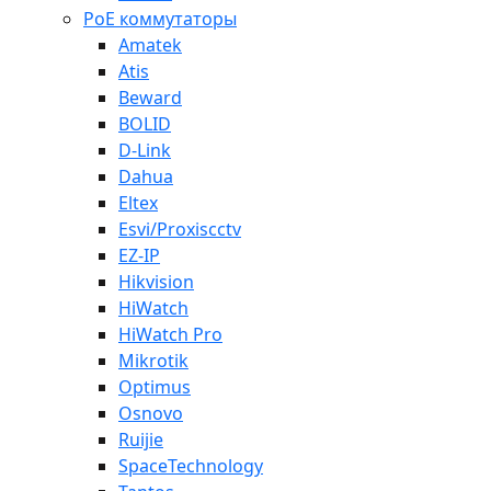
PoE коммутаторы
Amatek
Atis
Beward
BOLID
D-Link
Dahua
Eltex
Esvi/Proxiscctv
EZ-IP
Hikvision
HiWatch
HiWatch Pro
Mikrotik
Optimus
Osnovo
Ruijie
SpaceTechnology