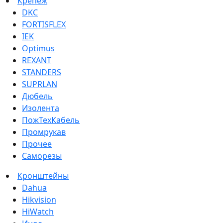
Крепеж
DKC
FORTISFLEX
IEK
Optimus
REXANT
STANDERS
SUPRLAN
Дюбель
Изолента
ПожТехКабель
Промрукав
Прочее
Саморезы
Кронштейны
Dahua
Hikvision
HiWatch