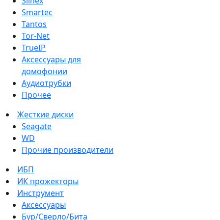
Slinex
Smartec
Tantos
Tor-Net
TrueIP
Аксессуары для
домофонии
Аудиотрубки
Прочее
Жесткие диски
Seagate
WD
Прочие производители
ИБП
ИК прожекторы
Инструмент
Аксессуары
Бур/Сверло/Бита