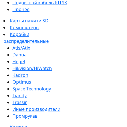
Подвесной кабель КПЛК
Прочее
Карты памяти SD
Компьютеры
Коробки
распределительные
Atis/Atix
Dahua
Hegel
Hikvision/HiWatch
Kadron
Optimus
Space Technology
Tiandy
Trassir
Иные производители
Промрукав