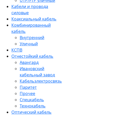
UTP/FTP уличный
Кабели и провода
силовые
Коаксиальный кабель
Комбинированный
кабель
Внутренний
Уличный
КСПВ
Огнестойкий кабель
Авангард
Ивановский
кабельный завод
Кабельэлектросвязь
Паритет
Прочее
Спецкабель
Технокабель
Оптический кабель