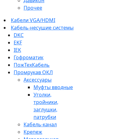
Давикон
Прочее
Кабели VGA/HDMI
Кабель-несущие системы
DKC
EKF
IEK
Гофроматик
ПожТехКабель
Промрукав ОКЛ
Аксессуары
Муфты вводные
Уголки,
тройники,
заглушки,
патрубки
Кабель-канал
Крепеж