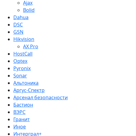
Ajax
Bolid
Dahua
DSC
GSN
Hikvision
AX Pro
HostCall
Optex
Pyronix
Sonar
Альтоника
Аргус-Спектр
Арсенал безопасности
Бастион
ВЭРС
Гранит
Иное
Интерграл+