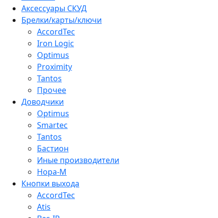
Аксессуары СКУД
Брелки/карты/ключи
AccordTec
Iron Logic
Optimus
Proximity
Tantos
Прочее
Доводчики
Optimus
Smartec
Tantos
Бастион
Иные производители
Нора-М
Кнопки выхода
AccordTec
Atis