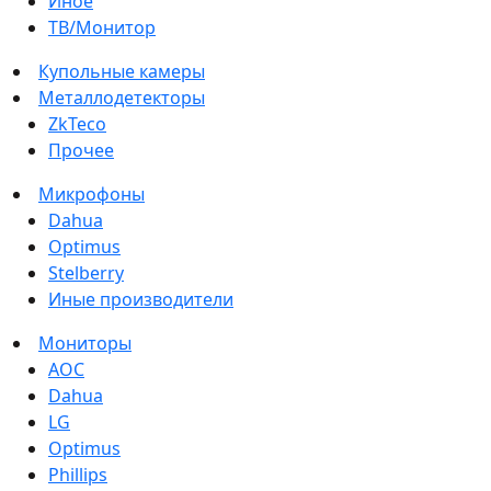
Иное
ТВ/Монитор
Купольные камеры
Металлодетекторы
ZkTeco
Прочее
Микрофоны
Dahua
Optimus
Stelberry
Иные производители
Мониторы
AOC
Dahua
LG
Optimus
Phillips