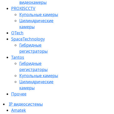
видеокамеры
PROXISCCTV
Купольные камеры
Цилиндрические
камеры
QTech
SpaceTechnology
Гибридные
регистраторы
Tantos
Гибридные
регистраторы
Купольные камеры
Цилиндрические
камеры
Прочее
IP видеосистемы
Amatek