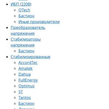
ИБП (220В)
QTech
Бастион
Иные производители
Преобразователь
напряжения
Стабилизаторы
напряжения
Бастион
Стабилизированные
AccordTec
Amatek
Dahua
FullEnergy
Optimus
ST
Tantos
Бастион