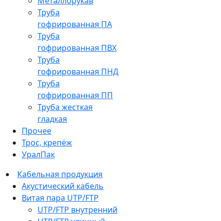
Металлорукав
Труба
гофрированная ПА
Труба
гофрированная ПВХ
Труба
гофрированная ПНД
Труба
гофрированная ПП
Труба жесткая
гладкая
Прочее
Трос, крепёж
УралПак
Кабельная продукция
Акустический кабель
Витая пара UTP/FTP
UTP/FTP внутренний