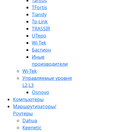
Tantos
TFortis
Tiandy
Tp-Link
TRASSIR
UTepo
Wi-Tek
Бастион
Иные
производители
Wi-Tek
Управляемые уровня
L2,L3
Osnovo
Компьютеры
Маршрутизаторы/
Роутеры
Dahua
Keenetic