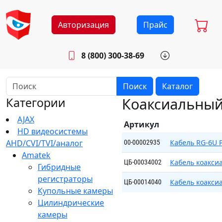
Авторизация
Прайс
8 (800) 300-38-69
info@sistemab.ru
Будни: 8.30 - 17.00
Поиск
Каталог
Коаксиальный
Категории
AJAX
Артикул
HD видеосистемы
AHD/CVI/TVI/аналог
Кабель RG-6U 
00-00002935
Amatek
Кабель коакси
ЦБ-00034002
Гибридные
регистраторы
Кабель коакси
ЦБ-00014040
Купольные камеры
Цилиндрические
камеры