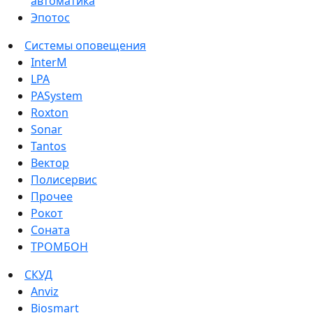
автоматика
Эпотос
Системы оповещения
InterM
LPA
PASystem
Roxton
Sonar
Tantos
Вектор
Полисервис
Прочее
Рокот
Соната
ТРОМБОН
СКУД
Anviz
Biosmart