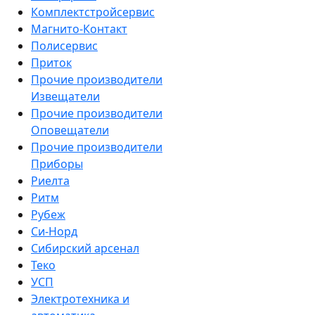
Комплектстройсервис
Магнито-Контакт
Полисервис
Приток
Прочие производители
Извещатели
Прочие производители
Оповещатели
Прочие производители
Приборы
Риелта
Ритм
Рубеж
Си-Норд
Сибирский арсенал
Теко
УСП
Электротехника и