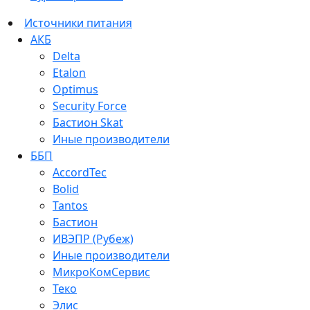
Источники питания
АКБ
Delta
Etalon
Optimus
Security Force
Бастион Skat
Иные производители
ББП
AccordTec
Bolid
Tantos
Бастион
ИВЭПР (Рубеж)
Иные производители
МикроКомСервис
Теко
Элис