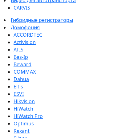
Видео для автотранспорта
CARVIS
Гибридные регистраторы
Домофония
ACCORDTEC
Activision
ATIS
Bas-Ip
Beward
COMMAX
Dahua
Eltis
ESVI
Hikvision
HiWatch
HiWatch Pro
Optimus
Rexant