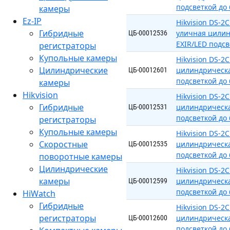
подсветкой до
камеры
Ez-IP
Hikvision DS-2
Гибридные
уличная цилин
ЦБ-00012536
EXIR/LED подсв
регистраторы
Купольные камеры
Hikvision DS-
Цилиндрические
цилиндрическа
ЦБ-00012601
подсветкой до
камеры
Hikvision
Hikvision DS-
Гибридные
цилиндрическа
ЦБ-00012531
подсветкой до
регистраторы
Купольные камеры
Hikvision DS-
Скоростные
цилиндрическа
ЦБ-00012535
подсветкой до
поворотные камеры
Цилиндрические
Hikvision DS-
камеры
цилиндрическа
ЦБ-00012599
подсветкой до
HiWatch
Гибридные
Hikvision DS-
регистраторы
цилиндрическа
ЦБ-00012600
подсветкой до