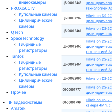
видеокамеры
цилиндрическа
ЦБ-00012443
PROXISCCTV
технологией A
Купольные камеры
Hikvision DS-2
ЦБ-00007289
Цилиндрические
цилиндрическа
камеры
Hikvision DS-
ЦБ-00012461
QTech
цилиндрическая
SpaceTechnology
Hikvision DS-
Гибридные
цилиндрическая
ЦБ-00012463
регистраторы
технологией A
Tantos
Hikvision DS-
Гибридные
цилиндрическая
ЦБ-00012464
регистраторы
технологией A
Купольные камеры
Hikvision DS-2
ЦБ-00022096
Цилиндрические
камеры
Hikvision DS-2
00-00001777
Прочее
цилиндрическа
Hikvision DS-2
IP видеосистемы
00-00001799
камера 4Мп. с 
Amatek