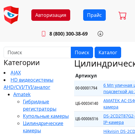
Авторизация
Прайс
8 (800) 300-38-69
info@sistemab.ru
Будни: 8.30 - 17.00
Поиск
Каталог
Цилиндричес
Категории
AJAX
Артикул
HD видеосистемы
6 Мп уличная 
AHD/CVI/TVI/аналог
00-00001794
подсветкой до
Amatek
AMATEK AC-IS4
Гибридные
ЦБ-00034140
камера
регистраторы
Купольные камеры
DS-2CD2T87G2-
ЦБ-00006516
IP-камера
Цилиндрические
камеры
Hikvisin DS-2CD