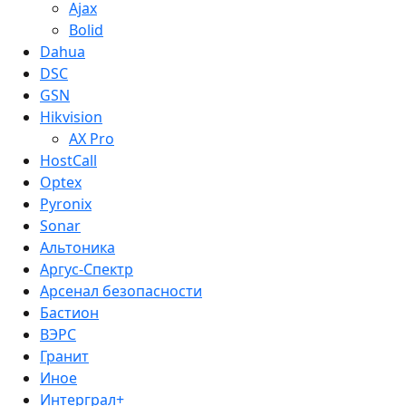
Ajax
Bolid
Dahua
DSC
GSN
Hikvision
AX Pro
HostCall
Optex
Pyronix
Sonar
Альтоника
Аргус-Спектр
Арсенал безопасности
Бастион
ВЭРС
Гранит
Иное
Интерграл+