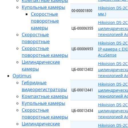
Компактные камеры
Купольные камеры
Hikvision DS-2
00-00001800
Скоростные
мм.)
поворотные
Hikvision DS-
камеры
цилиндрическая
ЦБ-00006355
Скоростные
технологией A
поворотные
Hikvision DS-
Скоростные
IP-камера с EX
ЦБ-00006953
поворотные камеры
AcuSense
Цилиндрические
Hikvision DS-
камеры
цилиндрическая
ЦБ-00012402
Optimus
технологией A
Гибридные
Hikvision DS-
видеорегистраторы
цилиндрическа
ЦБ-00012441
Компактные камеры
технологией A
Купольные камеры
Hikvision DS-
Скоростные
цилиндрическа
ЦБ-00012434
поворотные камеры
технологией A
Цилиндрические
Hikvision DS-