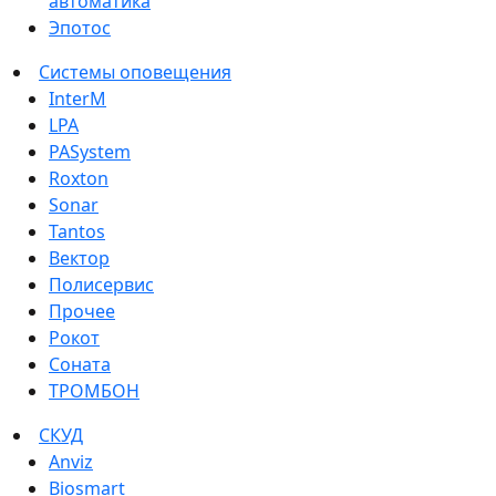
автоматика
Эпотос
Системы оповещения
InterM
LPA
PASystem
Roxton
Sonar
Tantos
Вектор
Полисервис
Прочее
Рокот
Соната
ТРОМБОН
СКУД
Anviz
Biosmart