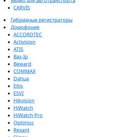
Видео для автотранспорта
CARVIS
Гибридные регистраторы
Домофония
ACCORDTEC
Activision
ATIS
Bas-Ip
Beward
COMMAX
Dahua
Eltis
ESVI
Hikvision
HiWatch
HiWatch Pro
Optimus
Rexant