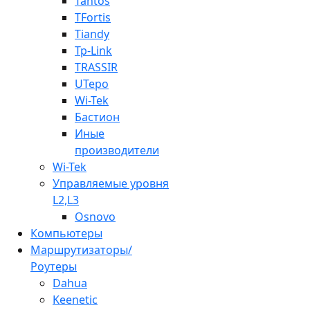
Tantos
TFortis
Tiandy
Tp-Link
TRASSIR
UTepo
Wi-Tek
Бастион
Иные
производители
Wi-Tek
Управляемые уровня
L2,L3
Osnovo
Компьютеры
Маршрутизаторы/
Роутеры
Dahua
Keenetic