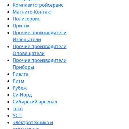
Комплектстройсервис
Магнито-Контакт
Полисервис
Приток
Прочие производители
Извещатели
Прочие производители
Оповещатели
Прочие производители
Приборы
Риелта
Ритм
Рубеж
Си-Норд
Сибирский арсенал
Теко
УСП
Электротехника и