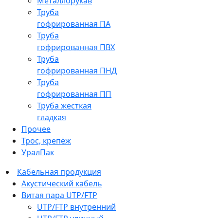
Металлорукав
Труба
гофрированная ПА
Труба
гофрированная ПВХ
Труба
гофрированная ПНД
Труба
гофрированная ПП
Труба жесткая
гладкая
Прочее
Трос, крепёж
УралПак
Кабельная продукция
Акустический кабель
Витая пара UTP/FTP
UTP/FTP внутренний