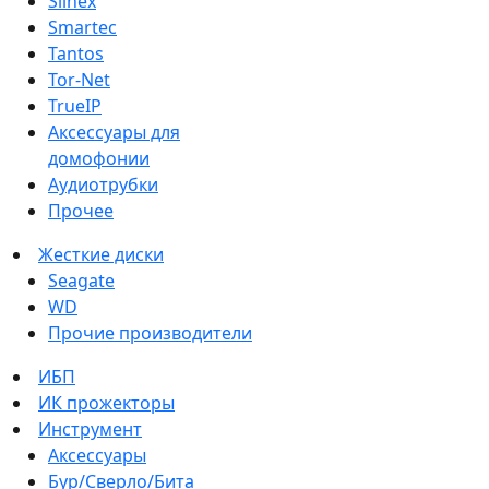
Slinex
Smartec
Tantos
Tor-Net
TrueIP
Аксессуары для
домофонии
Аудиотрубки
Прочее
Жесткие диски
Seagate
WD
Прочие производители
ИБП
ИК прожекторы
Инструмент
Аксессуары
Бур/Сверло/Бита