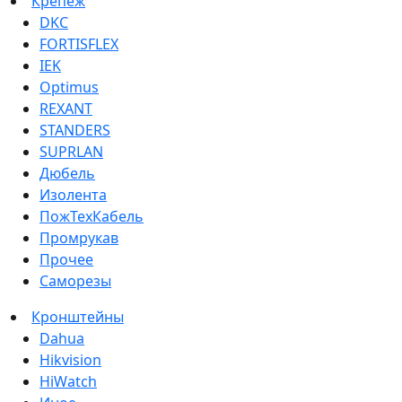
Крепеж
DKC
FORTISFLEX
IEK
Optimus
REXANT
STANDERS
SUPRLAN
Дюбель
Изолента
ПожТехКабель
Промрукав
Прочее
Саморезы
Кронштейны
Dahua
Hikvision
HiWatch