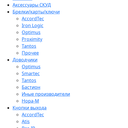
Аксессуары СКУД
Брелки/карты/ключи
AccordTec
Iron Logic
Optimus
Proximity
Tantos
Прочее
Доводчики
Optimus
Smartec
Tantos
Бастион
Иные производители
Нора-М
Кнопки выхода
AccordTec
Atis