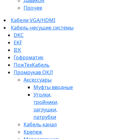
Давикон
Прочее
Кабели VGA/HDMI
Кабель-несущие системы
DKC
EKF
IEK
Гофроматик
ПожТехКабель
Промрукав ОКЛ
Аксессуары
Муфты вводные
Уголки,
тройники,
заглушки,
патрубки
Кабель-канал
Крепеж