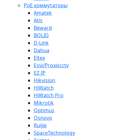
PoE коммутаторы
Amatek
Atis
Beward
BOLID
D-Link
Dahua
Eltex
Esvi/Proxiscctv
EZ-IP
Hikvision
HiWatch
HiWatch Pro
Mikrotik
Optimus
Osnovo
Ruijie
SpaceTechnology