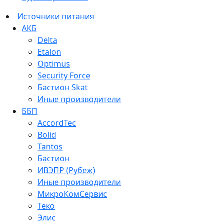
Источники питания
АКБ
Delta
Etalon
Optimus
Security Force
Бастион Skat
Иные производители
ББП
AccordTec
Bolid
Tantos
Бастион
ИВЭПР (Рубеж)
Иные производители
МикроКомСервис
Теко
Элис