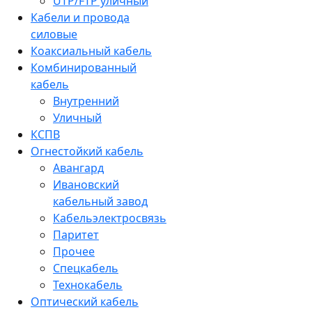
UTP/FTP уличный
Кабели и провода
силовые
Коаксиальный кабель
Комбинированный
кабель
Внутренний
Уличный
КСПВ
Огнестойкий кабель
Авангард
Ивановский
кабельный завод
Кабельэлектросвязь
Паритет
Прочее
Спецкабель
Технокабель
Оптический кабель