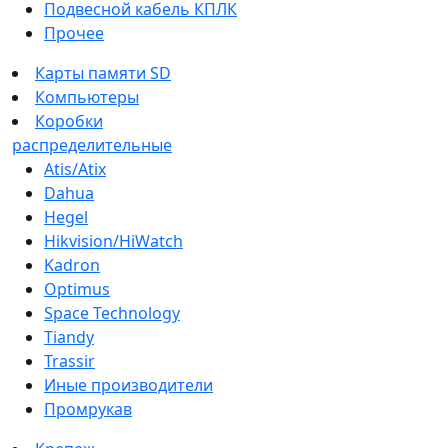
Подвесной кабель КПЛК
Прочее
Карты памяти SD
Компьютеры
Коробки
распределительные
Atis/Atix
Dahua
Hegel
Hikvision/HiWatch
Kadron
Optimus
Space Technology
Tiandy
Trassir
Иные производители
Промрукав