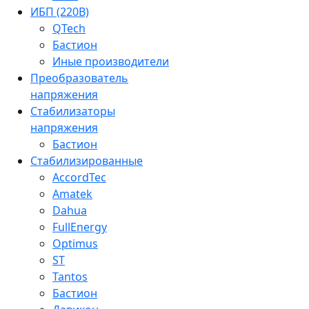
ИБП (220В)
QTech
Бастион
Иные производители
Преобразователь
напряжения
Стабилизаторы
напряжения
Бастион
Стабилизированные
AccordTec
Amatek
Dahua
FullEnergy
Optimus
ST
Tantos
Бастион