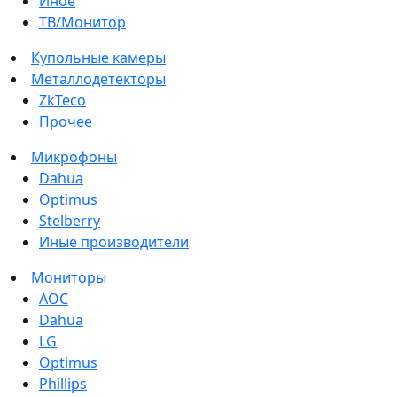
Иное
ТВ/Монитор
Купольные камеры
Металлодетекторы
ZkTeco
Прочее
Микрофоны
Dahua
Optimus
Stelberry
Иные производители
Мониторы
AOC
Dahua
LG
Optimus
Phillips