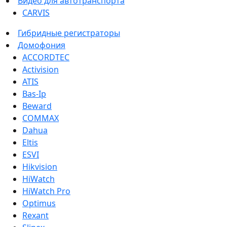
Видео для автотранспорта
CARVIS
Гибридные регистраторы
Домофония
ACCORDTEC
Activision
ATIS
Bas-Ip
Beward
COMMAX
Dahua
Eltis
ESVI
Hikvision
HiWatch
HiWatch Pro
Optimus
Rexant