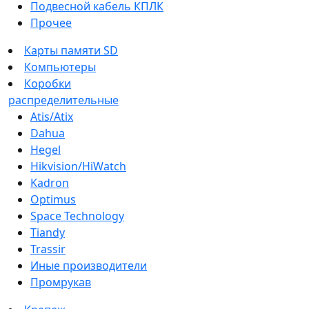
Подвесной кабель КПЛК
Прочее
Карты памяти SD
Компьютеры
Коробки
распределительные
Atis/Atix
Dahua
Hegel
Hikvision/HiWatch
Kadron
Optimus
Space Technology
Tiandy
Trassir
Иные производители
Промрукав