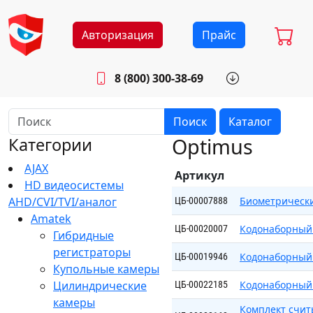
Авторизация
Прайс
8 (800) 300-38-69
info@sistemab.ru
Будни: 8.30 - 17.00
Поиск
Каталог
Optimus
Категории
AJAX
Артикул
HD видеосистемы
AHD/CVI/TVI/аналог
Биометрически
ЦБ-00007888
Amatek
Кодонаборный
ЦБ-00020007
Гибридные
регистраторы
Кодонаборный
ЦБ-00019946
Купольные камеры
Цилиндрические
Кодонаборный
ЦБ-00022185
камеры
Комплект счит