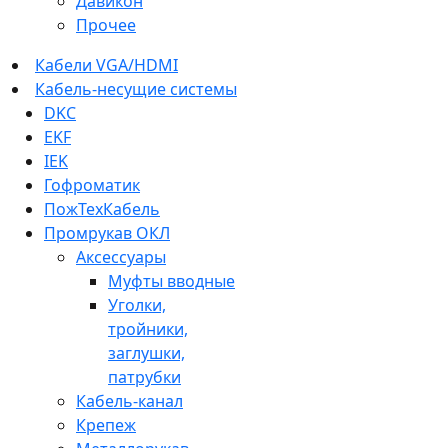
Давикон
Прочее
Кабели VGA/HDMI
Кабель-несущие системы
DKC
EKF
IEK
Гофроматик
ПожТехКабель
Промрукав ОКЛ
Аксессуары
Муфты вводные
Уголки,
тройники,
заглушки,
патрубки
Кабель-канал
Крепеж