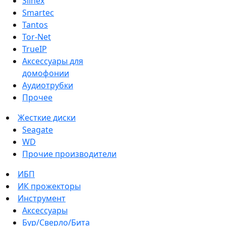
Slinex
Smartec
Tantos
Tor-Net
TrueIP
Аксессуары для
домофонии
Аудиотрубки
Прочее
Жесткие диски
Seagate
WD
Прочие производители
ИБП
ИК прожекторы
Инструмент
Аксессуары
Бур/Сверло/Бита