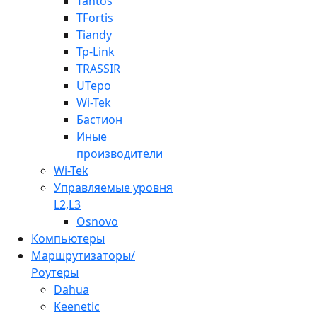
Tantos
TFortis
Tiandy
Tp-Link
TRASSIR
UTepo
Wi-Tek
Бастион
Иные
производители
Wi-Tek
Управляемые уровня
L2,L3
Osnovo
Компьютеры
Маршрутизаторы/
Роутеры
Dahua
Keenetic