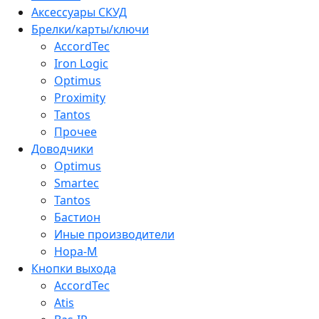
Аксессуары СКУД
Брелки/карты/ключи
AccordTec
Iron Logic
Optimus
Proximity
Tantos
Прочее
Доводчики
Optimus
Smartec
Tantos
Бастион
Иные производители
Нора-М
Кнопки выхода
AccordTec
Atis