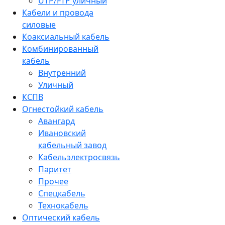
UTP/FTP уличный
Кабели и провода
силовые
Коаксиальный кабель
Комбинированный
кабель
Внутренний
Уличный
КСПВ
Огнестойкий кабель
Авангард
Ивановский
кабельный завод
Кабельэлектросвязь
Паритет
Прочее
Спецкабель
Технокабель
Оптический кабель