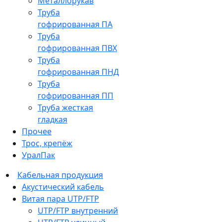
Металлорукав
Труба
гофрированная ПА
Труба
гофрированная ПВХ
Труба
гофрированная ПНД
Труба
гофрированная ПП
Труба жесткая
гладкая
Прочее
Трос, крепёж
УралПак
Кабельная продукция
Акустический кабель
Витая пара UTP/FTP
UTP/FTP внутренний