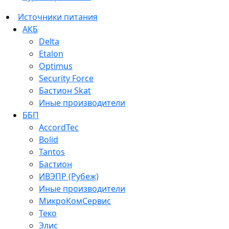
Источники питания
АКБ
Delta
Etalon
Optimus
Security Force
Бастион Skat
Иные производители
ББП
AccordTec
Bolid
Tantos
Бастион
ИВЭПР (Рубеж)
Иные производители
МикроКомСервис
Теко
Элис