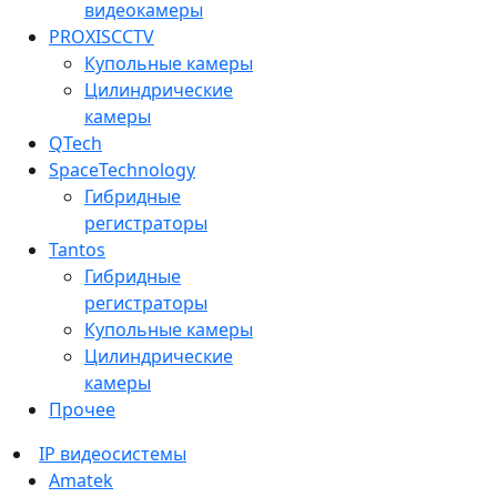
видеокамеры
PROXISCCTV
Купольные камеры
Цилиндрические
камеры
QTech
SpaceTechnology
Гибридные
регистраторы
Tantos
Гибридные
регистраторы
Купольные камеры
Цилиндрические
камеры
Прочее
IP видеосистемы
Amatek