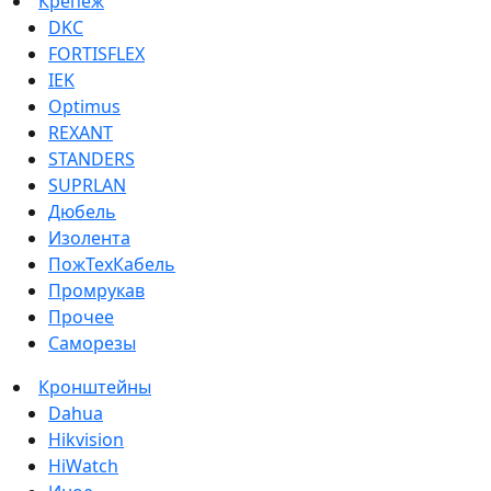
Крепеж
DKC
FORTISFLEX
IEK
Optimus
REXANT
STANDERS
SUPRLAN
Дюбель
Изолента
ПожТехКабель
Промрукав
Прочее
Саморезы
Кронштейны
Dahua
Hikvision
HiWatch