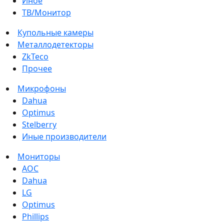
Иное
ТВ/Монитор
Купольные камеры
Металлодетекторы
ZkTeco
Прочее
Микрофоны
Dahua
Optimus
Stelberry
Иные производители
Мониторы
AOC
Dahua
LG
Optimus
Phillips