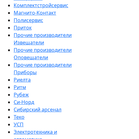
Комплектстройсервис
Магнито-Контакт
Полисервис
Приток
Прочие производители
Извещатели
Прочие производители
Оповещатели
Прочие производители
Приборы
Риелта
Ритм
Рубеж
Си-Норд
Сибирский арсенал
Теко
УСП
Электротехника и