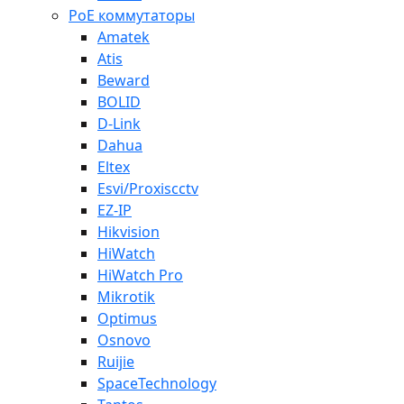
PoE коммутаторы
Amatek
Atis
Beward
BOLID
D-Link
Dahua
Eltex
Esvi/Proxiscctv
EZ-IP
Hikvision
HiWatch
HiWatch Pro
Mikrotik
Optimus
Osnovo
Ruijie
SpaceTechnology