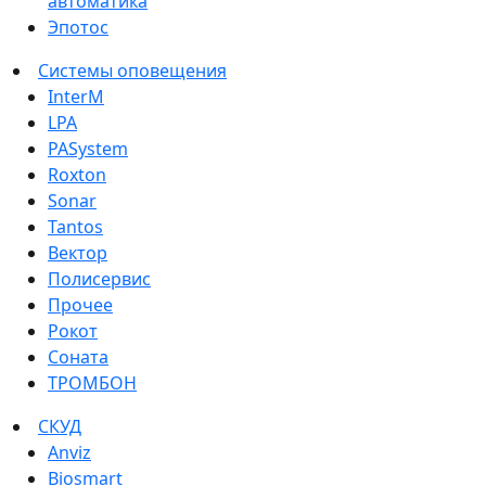
автоматика
Эпотос
Системы оповещения
InterM
LPA
PASystem
Roxton
Sonar
Tantos
Вектор
Полисервис
Прочее
Рокот
Соната
ТРОМБОН
СКУД
Anviz
Biosmart