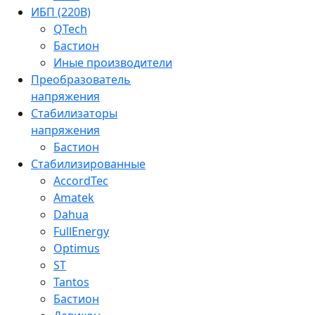
ИБП (220В)
QTech
Бастион
Иные производители
Преобразователь
напряжения
Стабилизаторы
напряжения
Бастион
Стабилизированные
AccordTec
Amatek
Dahua
FullEnergy
Optimus
ST
Tantos
Бастион