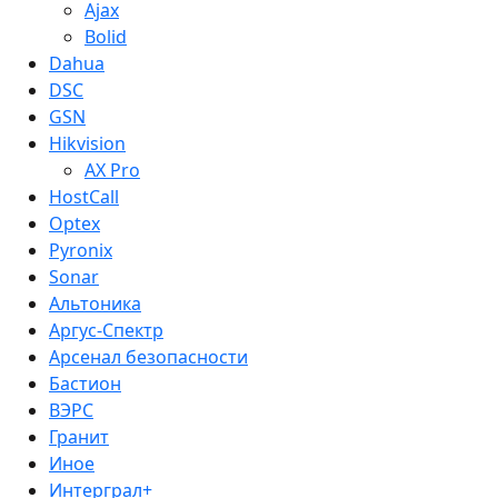
Ajax
Bolid
Dahua
DSC
GSN
Hikvision
AX Pro
HostCall
Optex
Pyronix
Sonar
Альтоника
Аргус-Спектр
Арсенал безопасности
Бастион
ВЭРС
Гранит
Иное
Интерграл+