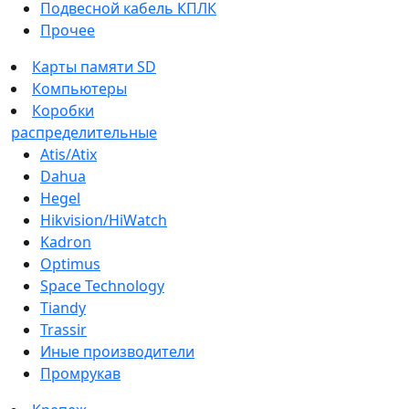
Подвесной кабель КПЛК
Прочее
Карты памяти SD
Компьютеры
Коробки
распределительные
Atis/Atix
Dahua
Hegel
Hikvision/HiWatch
Kadron
Optimus
Space Technology
Tiandy
Trassir
Иные производители
Промрукав