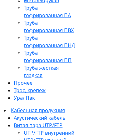
Металлорукав
Труба
гофрированная ПА
Труба
гофрированная ПВХ
Труба
гофрированная ПНД
Труба
гофрированная ПП
Труба жесткая
гладкая
Прочее
Трос, крепёж
УралПак
Кабельная продукция
Акустический кабель
Витая пара UTP/FTP
UTP/FTP внутренний