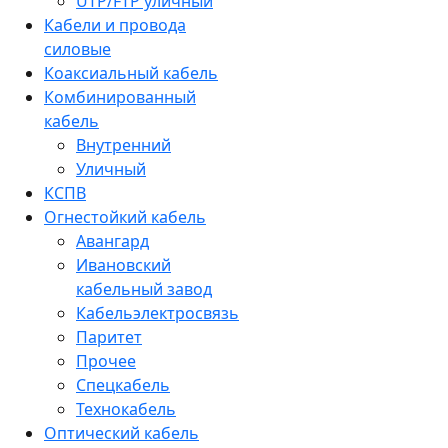
UTP/FTP уличный
Кабели и провода
силовые
Коаксиальный кабель
Комбинированный
кабель
Внутренний
Уличный
КСПВ
Огнестойкий кабель
Авангард
Ивановский
кабельный завод
Кабельэлектросвязь
Паритет
Прочее
Спецкабель
Технокабель
Оптический кабель