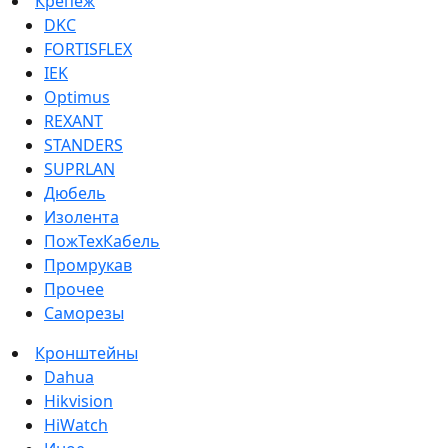
Крепеж
DKC
FORTISFLEX
IEK
Optimus
REXANT
STANDERS
SUPRLAN
Дюбель
Изолента
ПожТехКабель
Промрукав
Прочее
Саморезы
Кронштейны
Dahua
Hikvision
HiWatch