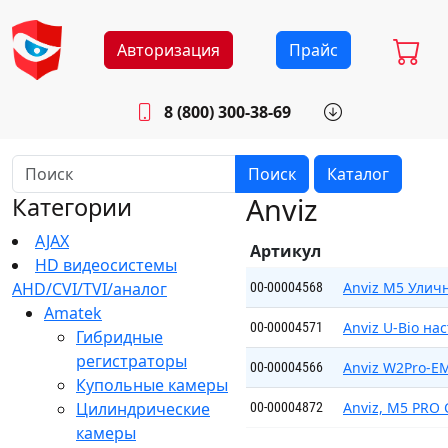
Авторизация
Прайс
8 (800) 300-38-69
info@sistemab.ru
Будни: 8.30 - 17.00
Поиск
Каталог
Anviz
Категории
AJAX
Артикул
HD видеосистемы
AHD/CVI/TVI/аналог
Anviz M5 Улич
00-00004568
Amatek
Anviz U-Bio на
00-00004571
Гибридные
регистраторы
Anviz W2Pro-E
00-00004566
Купольные камеры
Цилиндрические
Anviz, M5 PRO
00-00004872
камеры