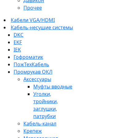
Давикон
Прочее
Кабели VGA/HDMI
Кабель-несущие системы
DKC
EKF
IEK
Гофроматик
ПожТехКабель
Промрукав ОКЛ
Аксессуары
Муфты вводные
Уголки,
тройники,
заглушки,
патрубки
Кабель-канал
Крепеж