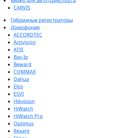
Видео для автотранспорта
CARVIS
Гибридные регистраторы
Домофония
ACCORDTEC
Activision
ATIS
Bas-Ip
Beward
COMMAX
Dahua
Eltis
ESVI
Hikvision
HiWatch
HiWatch Pro
Optimus
Rexant