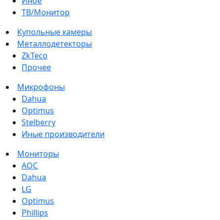
Иное
ТВ/Монитор
Купольные камеры
Металлодетекторы
ZkTeco
Прочее
Микрофоны
Dahua
Optimus
Stelberry
Иные производители
Мониторы
AOC
Dahua
LG
Optimus
Phillips