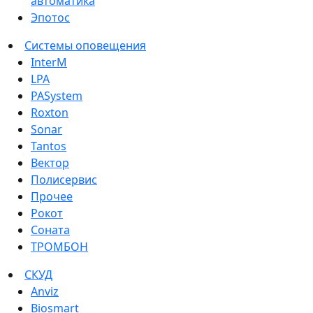
автоматика
Эпотос
Системы оповещения
InterM
LPA
PASystem
Roxton
Sonar
Tantos
Вектор
Полисервис
Прочее
Рокот
Соната
ТРОМБОН
СКУД
Anviz
Biosmart