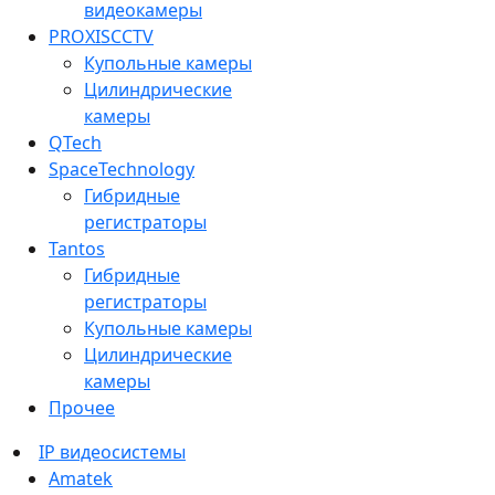
видеокамеры
PROXISCCTV
Купольные камеры
Цилиндрические
камеры
QTech
SpaceTechnology
Гибридные
регистраторы
Tantos
Гибридные
регистраторы
Купольные камеры
Цилиндрические
камеры
Прочее
IP видеосистемы
Amatek