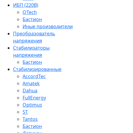
ИБП (220В)
QTech
Бастион
Иные производители
Преобразователь
напряжения
Стабилизаторы
напряжения
Бастион
Стабилизированные
AccordTec
Amatek
Dahua
FullEnergy
Optimus
ST
Tantos
Бастион