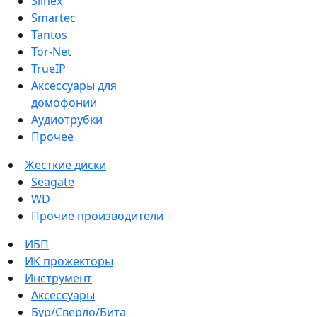
Slinex
Smartec
Tantos
Tor-Net
TrueIP
Аксессуары для
домофонии
Аудиотрубки
Прочее
Жесткие диски
Seagate
WD
Прочие производители
ИБП
ИК прожекторы
Инструмент
Аксессуары
Бур/Сверло/Бита