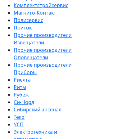
Комплектстройсервис
Магнито-Контакт
Полисервис
Приток
Прочие производители
Извещатели
Прочие производители
Оповещатели
Прочие производители
Приборы
Риелта
Ритм
Рубеж
Си-Норд
Сибирский арсенал
Теко
УСП
Электротехника и