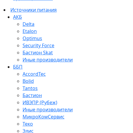
Источники питания
АКБ
Delta
Etalon
Optimus
Security Force
Бастион Skat
Иные производители
ББП
AccordTec
Bolid
Tantos
Бастион
ИВЭПР (Рубеж)
Иные производители
МикроКомСервис
Теко
Элис