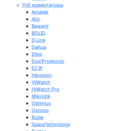
PoE коммутаторы
Amatek
Atis
Beward
BOLID
D-Link
Dahua
Eltex
Esvi/Proxiscctv
EZ-IP
Hikvision
HiWatch
HiWatch Pro
Mikrotik
Optimus
Osnovo
Ruijie
SpaceTechnology