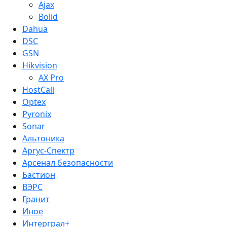
Ajax
Bolid
Dahua
DSC
GSN
Hikvision
AX Pro
HostCall
Optex
Pyronix
Sonar
Альтоника
Аргус-Спектр
Арсенал безопасности
Бастион
ВЭРС
Гранит
Иное
Интерграл+