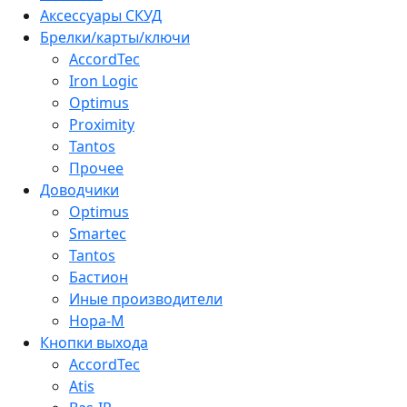
Аксессуары СКУД
Брелки/карты/ключи
AccordTec
Iron Logic
Optimus
Proximity
Tantos
Прочее
Доводчики
Optimus
Smartec
Tantos
Бастион
Иные производители
Нора-М
Кнопки выхода
AccordTec
Atis