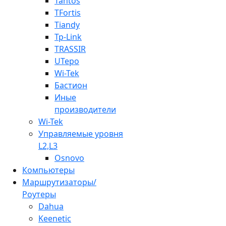
Tantos
TFortis
Tiandy
Tp-Link
TRASSIR
UTepo
Wi-Tek
Бастион
Иные
производители
Wi-Tek
Управляемые уровня
L2,L3
Osnovo
Компьютеры
Маршрутизаторы/
Роутеры
Dahua
Keenetic