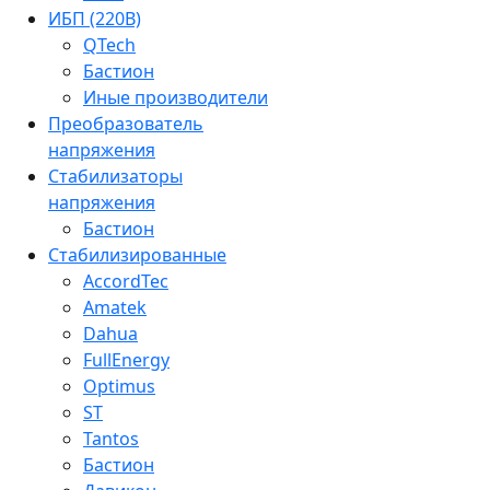
ИБП (220В)
QTech
Бастион
Иные производители
Преобразователь
напряжения
Стабилизаторы
напряжения
Бастион
Стабилизированные
AccordTec
Amatek
Dahua
FullEnergy
Optimus
ST
Tantos
Бастион