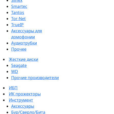
Slinex
Smartec
Tantos
Tor-Net
TrueIP
Аксессуары для
домофонии
Аудиотрубки
Прочее
Жесткие диски
Seagate
WD
Прочие производители
ИБП
ИК прожекторы
Инструмент
Аксессуары
Бур/Сверло/Бита