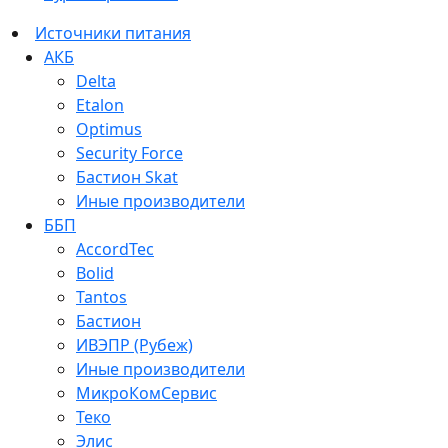
Источники питания
АКБ
Delta
Etalon
Optimus
Security Force
Бастион Skat
Иные производители
ББП
AccordTec
Bolid
Tantos
Бастион
ИВЭПР (Рубеж)
Иные производители
МикроКомСервис
Теко
Элис