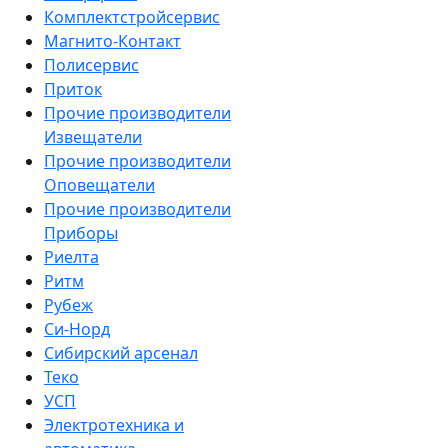
Комплектстройсервис
Магнито-Контакт
Полисервис
Приток
Прочие производители
Извещатели
Прочие производители
Оповещатели
Прочие производители
Приборы
Риелта
Ритм
Рубеж
Си-Норд
Сибирский арсенал
Теко
УСП
Электротехника и