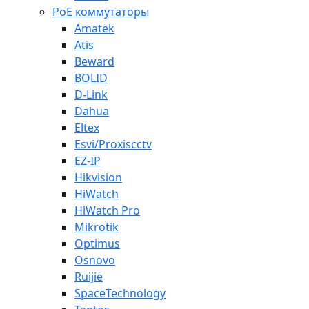
PoE коммутаторы
Amatek
Atis
Beward
BOLID
D-Link
Dahua
Eltex
Esvi/Proxiscctv
EZ-IP
Hikvision
HiWatch
HiWatch Pro
Mikrotik
Optimus
Osnovo
Ruijie
SpaceTechnology