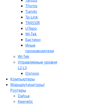
Tantos
TFortis
Tiandy
Tp-Link
TRASSIR
UTepo
Wi-Tek
Бастион
Иные
производители
Wi-Tek
Управляемые уровня
L2,L3
Osnovo
Компьютеры
Маршрутизаторы/
Роутеры
Dahua
Keenetic