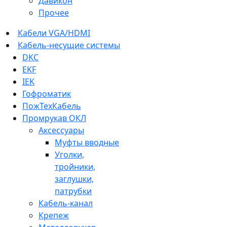
Давикон
Прочее
Кабели VGA/HDMI
Кабель-несущие системы
DKC
EKF
IEK
Гофроматик
ПожТехКабель
Промрукав ОКЛ
Аксессуары
Муфты вводные
Уголки,
тройники,
заглушки,
патрубки
Кабель-канал
Крепеж