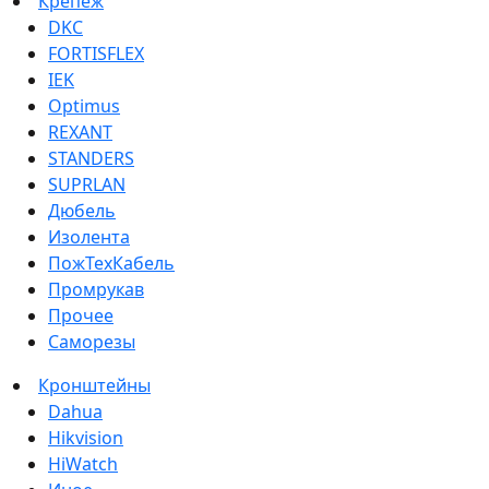
Крепеж
DKC
FORTISFLEX
IEK
Optimus
REXANT
STANDERS
SUPRLAN
Дюбель
Изолента
ПожТехКабель
Промрукав
Прочее
Саморезы
Кронштейны
Dahua
Hikvision
HiWatch