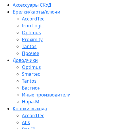
Аксессуары СКУД
Брелки/карты/ключи
AccordTec
Iron Logic
Optimus
Proximity
Tantos
Прочее
Доводчики
Optimus
Smartec
Tantos
Бастион
Иные производители
Нора-М
Кнопки выхода
AccordTec
Atis