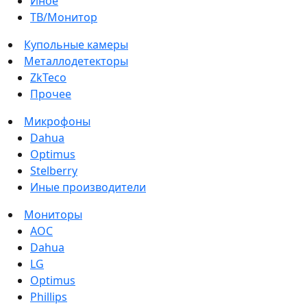
Иное
ТВ/Монитор
Купольные камеры
Металлодетекторы
ZkTeco
Прочее
Микрофоны
Dahua
Optimus
Stelberry
Иные производители
Мониторы
AOC
Dahua
LG
Optimus
Phillips