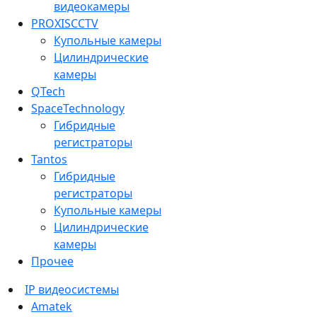
видеокамеры
PROXISCCTV
Купольные камеры
Цилиндрические
камеры
QTech
SpaceTechnology
Гибридные
регистраторы
Tantos
Гибридные
регистраторы
Купольные камеры
Цилиндрические
камеры
Прочее
IP видеосистемы
Amatek