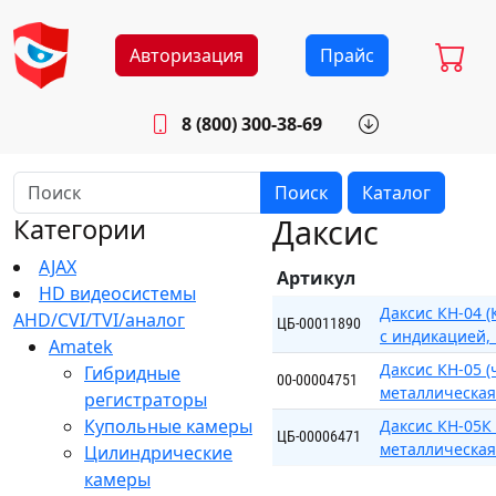
Авторизация
Прайс
8 (800) 300-38-69
info@sistemab.ru
Будни: 8.30 - 17.00
Поиск
Каталог
Даксис
Категории
AJAX
Артикул
HD видеосистемы
Даксис КН-04 
AHD/CVI/TVI/аналог
ЦБ-00011890
с индикацией,
Amatek
Даксис КН-05 
Гибридные
00-00004751
металлическая
регистраторы
Купольные камеры
Даксис КН-05К
ЦБ-00006471
металлическая
Цилиндрические
камеры