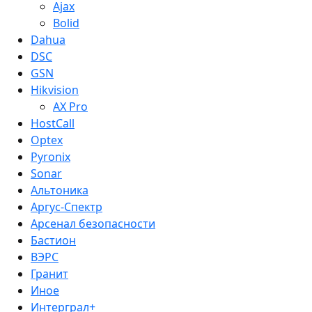
Ajax
Bolid
Dahua
DSC
GSN
Hikvision
AX Pro
HostCall
Optex
Pyronix
Sonar
Альтоника
Аргус-Спектр
Арсенал безопасности
Бастион
ВЭРС
Гранит
Иное
Интерграл+