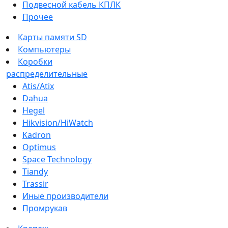
Подвесной кабель КПЛК
Прочее
Карты памяти SD
Компьютеры
Коробки
распределительные
Atis/Atix
Dahua
Hegel
Hikvision/HiWatch
Kadron
Optimus
Space Technology
Tiandy
Trassir
Иные производители
Промрукав