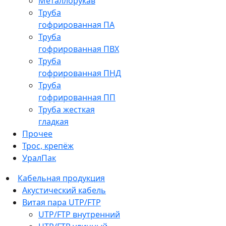
Металлорукав
Труба
гофрированная ПА
Труба
гофрированная ПВХ
Труба
гофрированная ПНД
Труба
гофрированная ПП
Труба жесткая
гладкая
Прочее
Трос, крепёж
УралПак
Кабельная продукция
Акустический кабель
Витая пара UTP/FTP
UTP/FTP внутренний