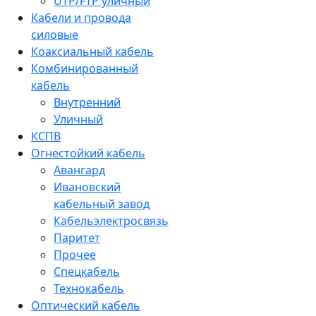
UTP/FTP уличный
Кабели и провода
силовые
Коаксиальный кабель
Комбинированный
кабель
Внутренний
Уличный
КСПВ
Огнестойкий кабель
Авангард
Ивановский
кабельный завод
Кабельэлектросвязь
Паритет
Прочее
Спецкабель
Технокабель
Оптический кабель