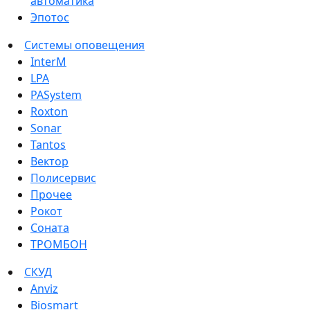
автоматика
Эпотос
Системы оповещения
InterM
LPA
PASystem
Roxton
Sonar
Tantos
Вектор
Полисервис
Прочее
Рокот
Соната
ТРОМБОН
СКУД
Anviz
Biosmart