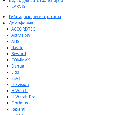
Видео для автотранспорта
CARVIS
Гибридные регистраторы
Домофония
ACCORDTEC
Activision
ATIS
Bas-Ip
Beward
COMMAX
Dahua
Eltis
ESVI
Hikvision
HiWatch
HiWatch Pro
Optimus
Rexant