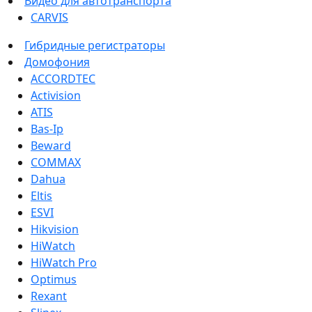
Видео для автотранспорта
CARVIS
Гибридные регистраторы
Домофония
ACCORDTEC
Activision
ATIS
Bas-Ip
Beward
COMMAX
Dahua
Eltis
ESVI
Hikvision
HiWatch
HiWatch Pro
Optimus
Rexant