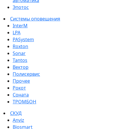
автоматика
Эпотос
Системы оповещения
InterM
LPA
PASystem
Roxton
Sonar
Tantos
Вектор
Полисервис
Прочее
Рокот
Соната
ТРОМБОН
СКУД
Anviz
Biosmart