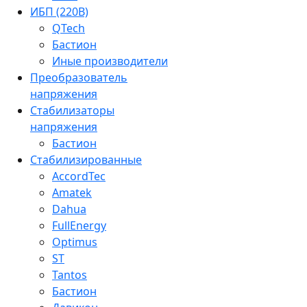
ИБП (220В)
QTech
Бастион
Иные производители
Преобразователь
напряжения
Стабилизаторы
напряжения
Бастион
Стабилизированные
AccordTec
Amatek
Dahua
FullEnergy
Optimus
ST
Tantos
Бастион