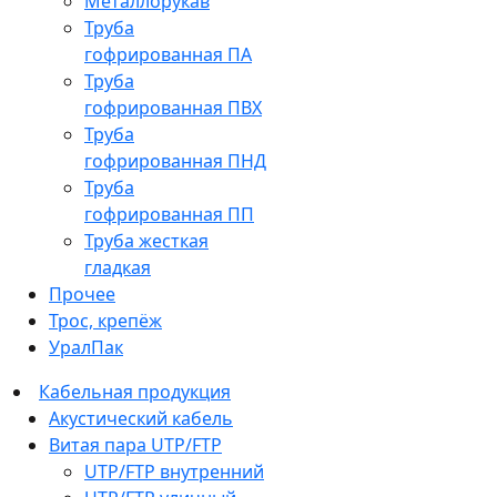
Металлорукав
Труба
гофрированная ПА
Труба
гофрированная ПВХ
Труба
гофрированная ПНД
Труба
гофрированная ПП
Труба жесткая
гладкая
Прочее
Трос, крепёж
УралПак
Кабельная продукция
Акустический кабель
Витая пара UTP/FTP
UTP/FTP внутренний