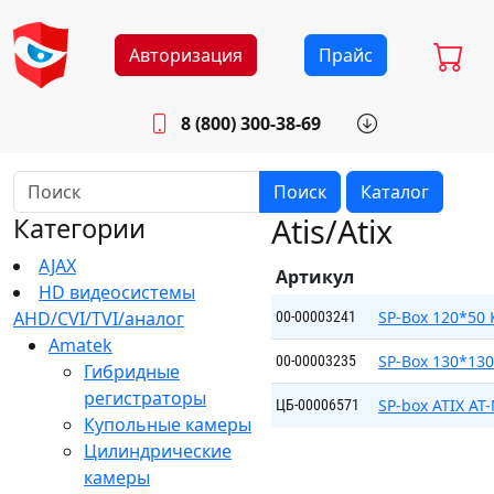
Авторизация
Прайс
8 (800) 300-38-69
info@sistemab.ru
Будни: 8.30 - 17.00
Поиск
Каталог
Atis/Atix
Категории
AJAX
Артикул
HD видеосистемы
AHD/CVI/TVI/аналог
SP-Box 120*50
00-00003241
Amatek
SP-Box 130*13
00-00003235
Гибридные
регистраторы
SP-box ATIX A
ЦБ-00006571
Купольные камеры
Цилиндрические
камеры