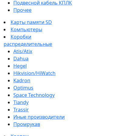
Подвесной кабель КПЛК
Прочее
Карты памяти SD
Компьютеры
Коробки
распределительные
Atis/Atix
Dahua
Hegel
Hikvision/HiWatch
Kadron
Optimus
Space Technology
Tiandy
Trassir
Иные производители
Промрукав