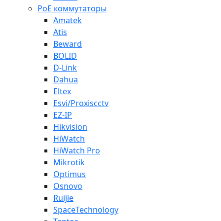
PoE коммутаторы
Amatek
Atis
Beward
BOLID
D-Link
Dahua
Eltex
Esvi/Proxiscctv
EZ-IP
Hikvision
HiWatch
HiWatch Pro
Mikrotik
Optimus
Osnovo
Ruijie
SpaceTechnology