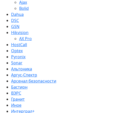
Ajax
Bolid
Dahua
DSC
GSN
Hikvision
AX Pro
HostCall
Optex
Pyronix
Sonar
Альтоника
Аргус-Спектр
Арсенал безопасности
Бастион
ВЭРС
Гранит
Иное
Интерграл+