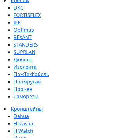
Крепеж
DKC
FORTISFLEX
IEK
Optimus
REXANT
STANDERS
SUPRLAN
Дюбель
Изолента
ПожТехКабель
Промрукав
Прочее
Саморезы
Кронштейны
Dahua
Hikvision
HiWatch