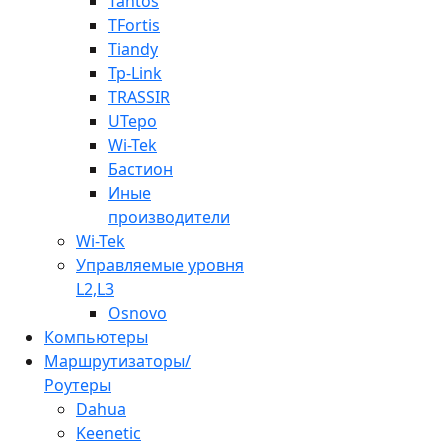
Tantos
TFortis
Tiandy
Tp-Link
TRASSIR
UTepo
Wi-Tek
Бастион
Иные
производители
Wi-Tek
Управляемые уровня
L2,L3
Osnovo
Компьютеры
Маршрутизаторы/
Роутеры
Dahua
Keenetic