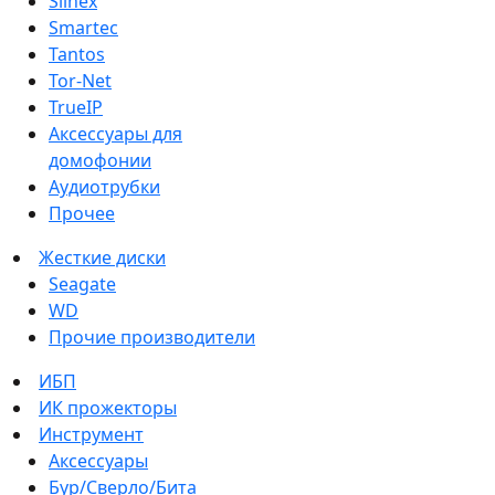
Slinex
Smartec
Tantos
Tor-Net
TrueIP
Аксессуары для
домофонии
Аудиотрубки
Прочее
Жесткие диски
Seagate
WD
Прочие производители
ИБП
ИК прожекторы
Инструмент
Аксессуары
Бур/Сверло/Бита