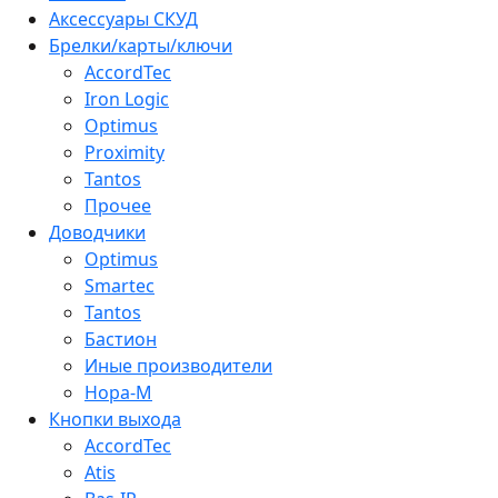
Аксессуары СКУД
Брелки/карты/ключи
AccordTec
Iron Logic
Optimus
Proximity
Tantos
Прочее
Доводчики
Optimus
Smartec
Tantos
Бастион
Иные производители
Нора-М
Кнопки выхода
AccordTec
Atis