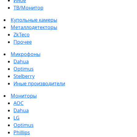
Иное
ТВ/Монитор
Купольные камеры
Металлодетекторы
ZkTeco
Прочее
Микрофоны
Dahua
Optimus
Stelberry
Иные производители
Мониторы
AOC
Dahua
LG
Optimus
Phillips