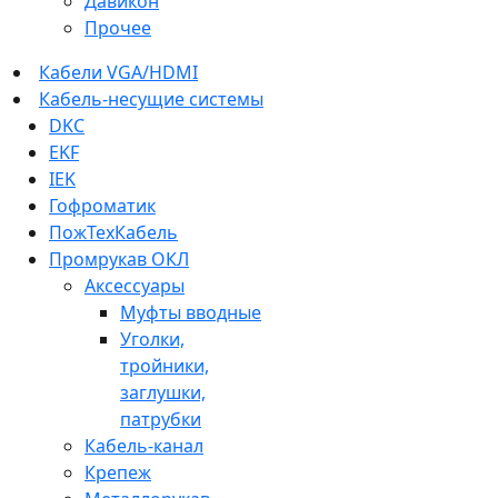
Давикон
Прочее
Кабели VGA/HDMI
Кабель-несущие системы
DKC
EKF
IEK
Гофроматик
ПожТехКабель
Промрукав ОКЛ
Аксессуары
Муфты вводные
Уголки,
тройники,
заглушки,
патрубки
Кабель-канал
Крепеж