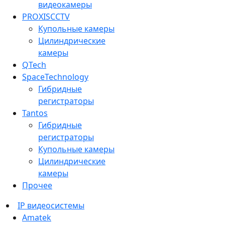
видеокамеры
PROXISCCTV
Купольные камеры
Цилиндрические
камеры
QTech
SpaceTechnology
Гибридные
регистраторы
Tantos
Гибридные
регистраторы
Купольные камеры
Цилиндрические
камеры
Прочее
IP видеосистемы
Amatek