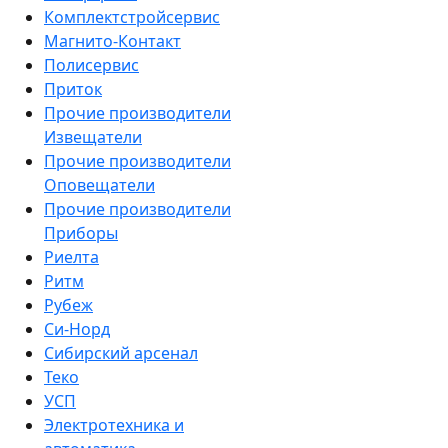
Комплектстройсервис
Магнито-Контакт
Полисервис
Приток
Прочие производители
Извещатели
Прочие производители
Оповещатели
Прочие производители
Приборы
Риелта
Ритм
Рубеж
Си-Норд
Сибирский арсенал
Теко
УСП
Электротехника и