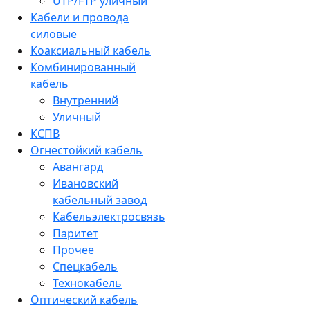
UTP/FTP уличный
Кабели и провода
силовые
Коаксиальный кабель
Комбинированный
кабель
Внутренний
Уличный
КСПВ
Огнестойкий кабель
Авангард
Ивановский
кабельный завод
Кабельэлектросвязь
Паритет
Прочее
Спецкабель
Технокабель
Оптический кабель