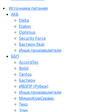
Источники питания
АКБ
Delta
Etalon
Optimus
Security Force
Бастион Skat
Иные производители
ББП
AccordTec
Bolid
Tantos
Бастион
ИВЭПР (Рубеж)
Иные производители
МикроКомСервис
Теко
Элис