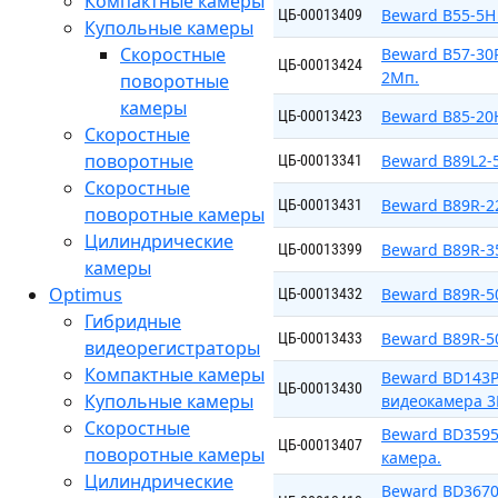
Компактные камеры
Beward B55-5H
ЦБ-00013409
Купольные камеры
Скоростные
Beward B57-30
ЦБ-00013424
2Мп.
поворотные
камеры
Beward B85-20
ЦБ-00013423
Скоростные
поворотные
Beward B89L2-
ЦБ-00013341
Скоростные
Beward B89R-2
ЦБ-00013431
поворотные камеры
Цилиндрические
Beward B89R-3
ЦБ-00013399
камеры
Optimus
Beward B89R-5
ЦБ-00013432
Гибридные
Beward B89R-5
ЦБ-00013433
видеорегистраторы
Компактные камеры
Beward BD143P
ЦБ-00013430
Купольные камеры
видеокамера 3
Скоростные
Beward BD3595
ЦБ-00013407
поворотные камеры
камера.
Цилиндрические
Beward BD3670