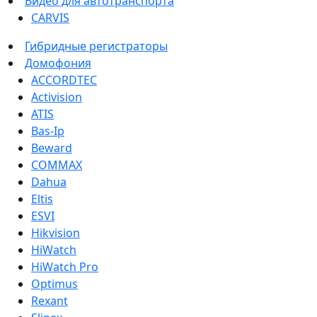
Видео для автотранспорта
CARVIS
Гибридные регистраторы
Домофония
ACCORDTEC
Activision
ATIS
Bas-Ip
Beward
COMMAX
Dahua
Eltis
ESVI
Hikvision
HiWatch
HiWatch Pro
Optimus
Rexant