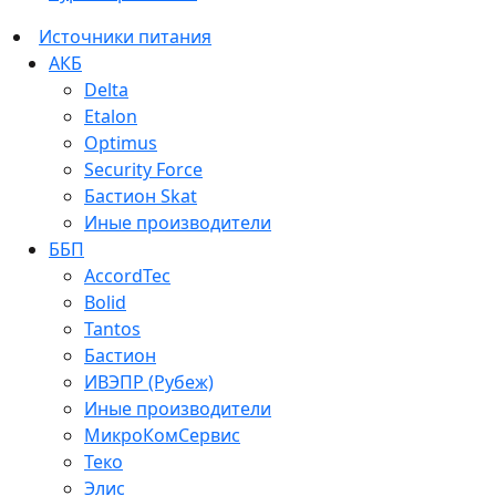
Источники питания
АКБ
Delta
Etalon
Optimus
Security Force
Бастион Skat
Иные производители
ББП
AccordTec
Bolid
Tantos
Бастион
ИВЭПР (Рубеж)
Иные производители
МикроКомСервис
Теко
Элис