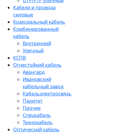
UTP/FTP уличный
Кабели и провода
силовые
Коаксиальный кабель
Комбинированный
кабель
Внутренний
Уличный
КСПВ
Огнестойкий кабель
Авангард
Ивановский
кабельный завод
Кабельэлектросвязь
Паритет
Прочее
Спецкабель
Технокабель
Оптический кабель