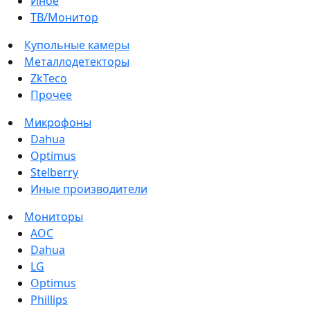
Иное
ТВ/Монитор
Купольные камеры
Металлодетекторы
ZkTeco
Прочее
Микрофоны
Dahua
Optimus
Stelberry
Иные производители
Мониторы
AOC
Dahua
LG
Optimus
Phillips