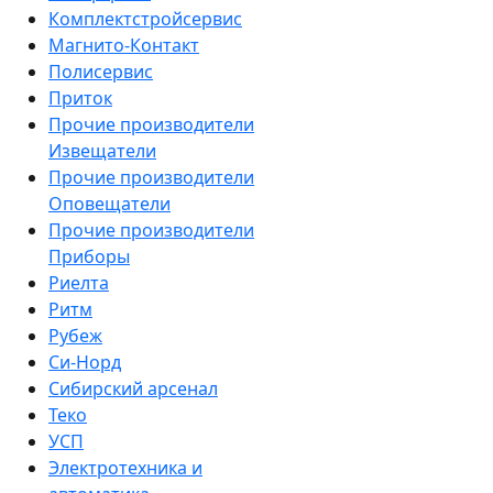
Комплектстройсервис
Магнито-Контакт
Полисервис
Приток
Прочие производители
Извещатели
Прочие производители
Оповещатели
Прочие производители
Приборы
Риелта
Ритм
Рубеж
Си-Норд
Сибирский арсенал
Теко
УСП
Электротехника и