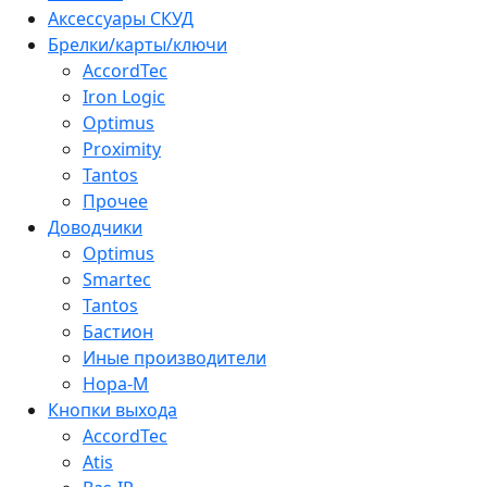
Аксессуары СКУД
Брелки/карты/ключи
AccordTec
Iron Logic
Optimus
Proximity
Tantos
Прочее
Доводчики
Optimus
Smartec
Tantos
Бастион
Иные производители
Нора-М
Кнопки выхода
AccordTec
Atis