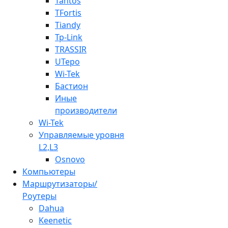
Tantos
TFortis
Tiandy
Tp-Link
TRASSIR
UTepo
Wi-Tek
Бастион
Иные
производители
Wi-Tek
Управляемые уровня
L2,L3
Osnovo
Компьютеры
Маршрутизаторы/
Роутеры
Dahua
Keenetic