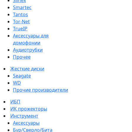
Slinex
Smartec
Tantos
Tor-Net
TrueIP
Аксессуары для
домофонии
Аудиотрубки
Прочее
Жесткие диски
Seagate
WD
Прочие производители
ИБП
ИК прожекторы
Инструмент
Аксессуары
Бур/Сверло/Бита