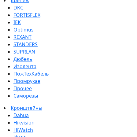
Крепеж
DKC
FORTISFLEX
IEK
Optimus
REXANT
STANDERS
SUPRLAN
Дюбель
Изолента
ПожТехКабель
Промрукав
Прочее
Саморезы
Кронштейны
Dahua
Hikvision
HiWatch