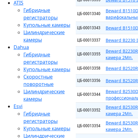
ATIS
Гибридные
Beward B1510D
ЦБ-00013340
регистраторы
варифокальный
Купольные камеры
Beward B1510D
ЦБ-00013343
Цилиндрические
камеры
Beward B2230 
ЦБ-00013337
Dahua
Beward B2230R
Гибридные
ЦБ-00013355
камера 2Мп.
регистраторы
Beward B2520R
ЦБ-00013358
Купольные камеры
Скоростные
Beward B2520R
ЦБ-00013356
поворотные
Цилиндрические
Beward B2530D
ЦБ-00013344
профессиональ
камеры
Esvi
Beward B2530R
ЦБ-00013352
Гибридные
камера 2Мп.
регистраторы
Beward B2530R
ЦБ-00013354
Купольные камеры
камера 2Мп.
Цилиндрические