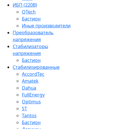
ИБП (220В)
QTech
Бастион
Иные производители
Преобразователь
напряжения
Стабилизаторы
напряжения
Бастион
Стабилизированные
AccordTec
Amatek
Dahua
FullEnergy
Optimus
ST
Tantos
Бастион