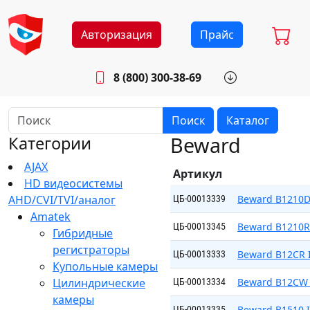
Авторизация
Прайс
8 (800) 300-38-69
info@sistemab.ru
Будни: 8.30 - 17.00
Поиск
Каталог
Beward
Категории
AJAX
Артикул
HD видеосистемы
AHD/CVI/TVI/аналог
Beward B1210
ЦБ-00013339
Amatek
Beward B1210R
ЦБ-00013345
Гибридные
регистраторы
Beward B12CR 
ЦБ-00013333
Купольные камеры
Цилиндрические
Beward B12CW 
ЦБ-00013334
камеры
Beward B1510 I
ЦБ-00013335