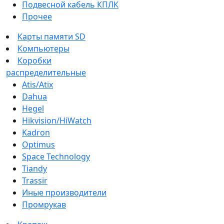
Подвесной кабель КПЛК
Прочее
Карты памяти SD
Компьютеры
Коробки
распределительные
Atis/Atix
Dahua
Hegel
Hikvision/HiWatch
Kadron
Optimus
Space Technology
Tiandy
Trassir
Иные производители
Промрукав