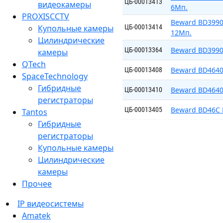
ЦБ-00013413
видеокамеры
6Мп.
PROXISCCTV
Beward BD3990
Купольные камеры
ЦБ-00013414
12Мп.
Цилиндрические
Beward BD3990
ЦБ-00013364
камеры
QTech
Beward BD4640
ЦБ-00013408
SpaceTechnology
Гибридные
Beward BD4640
ЦБ-00013410
регистраторы
Beward BD46C 
ЦБ-00013405
Tantos
Гибридные
регистраторы
Купольные камеры
Цилиндрические
камеры
Прочее
IP видеосистемы
Amatek