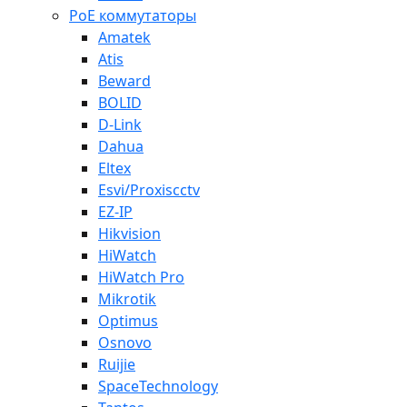
PoE коммутаторы
Amatek
Atis
Beward
BOLID
D-Link
Dahua
Eltex
Esvi/Proxiscctv
EZ-IP
Hikvision
HiWatch
HiWatch Pro
Mikrotik
Optimus
Osnovo
Ruijie
SpaceTechnology