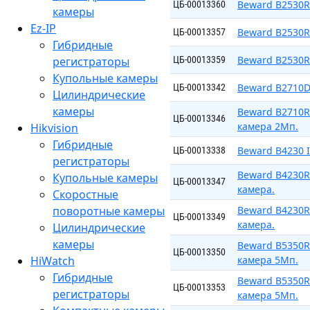
Beward B2530R
ЦБ-00013360
камеры
Ez-IP
Beward B2530R
ЦБ-00013357
Гибридные
Beward B2530R
регистраторы
ЦБ-00013359
Купольные камеры
Beward B2710D
ЦБ-00013342
Цилиндрические
камеры
Beward B2710R
ЦБ-00013346
камера 2Мп.
Hikvision
Гибридные
Beward B4230 
ЦБ-00013338
регистраторы
Beward B4230R
Купольные камеры
ЦБ-00013347
камера.
Скоростные
поворотные камеры
Beward B4230R
ЦБ-00013349
камера.
Цилиндрические
камеры
Beward B5350R
ЦБ-00013350
HiWatch
камера 5Мп.
Гибридные
Beward B5350R
ЦБ-00013353
регистраторы
камера 5Мп.