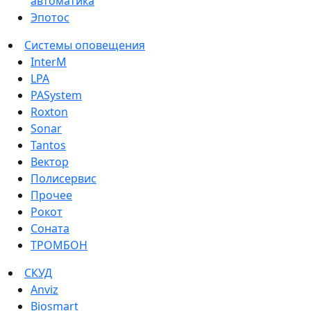
автоматика
Эпотос
Системы оповещения
InterM
LPA
PASystem
Roxton
Sonar
Tantos
Вектор
Полисервис
Прочее
Рокот
Соната
ТРОМБОН
СКУД
Anviz
Biosmart