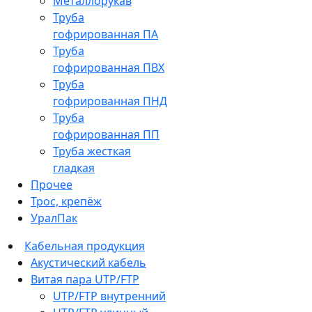
Металлорукав
Труба
гофрированная ПА
Труба
гофрированная ПВХ
Труба
гофрированная ПНД
Труба
гофрированная ПП
Труба жесткая
гладкая
Прочее
Трос, крепёж
УралПак
Кабельная продукция
Акустический кабель
Витая пара UTP/FTP
UTP/FTP внутренний