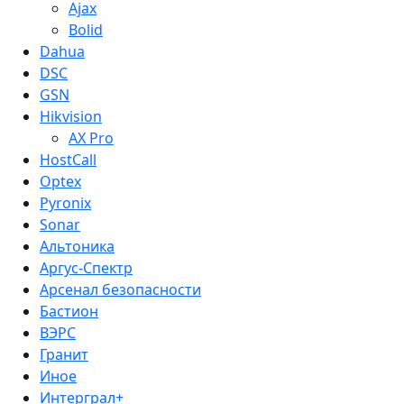
Ajax
Bolid
Dahua
DSC
GSN
Hikvision
AX Pro
HostCall
Optex
Pyronix
Sonar
Альтоника
Аргус-Спектр
Арсенал безопасности
Бастион
ВЭРС
Гранит
Иное
Интерграл+