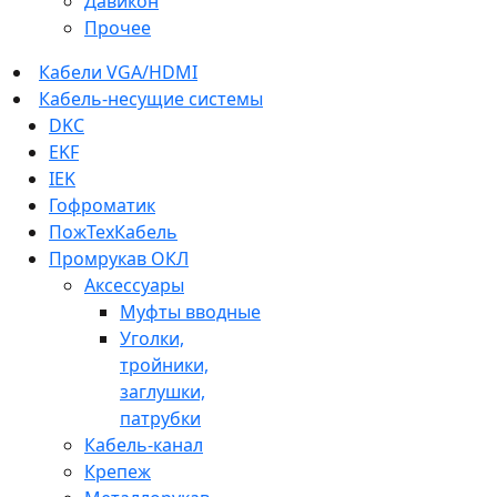
Давикон
Прочее
Кабели VGA/HDMI
Кабель-несущие системы
DKC
EKF
IEK
Гофроматик
ПожТехКабель
Промрукав ОКЛ
Аксессуары
Муфты вводные
Уголки,
тройники,
заглушки,
патрубки
Кабель-канал
Крепеж