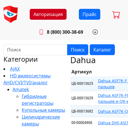
Авторизация
Прайс
8 (800) 300-38-69
info@sistemab.ru
Будни: 8.30 - 17.00
Поиск
Каталог
Dahua
Категории
AJAX
Артикул
HD видеосистемы
Dahua ASF7K-F
AHD/CVI/TVI/аналог
ЦБ-00013625
пальцев
Amatek
Dahua ASF7K-F
Гибридные
ЦБ-00013629
пальцев и QR-
регистраторы
Купольные камеры
Dahua ASF7K-Q
ЦБ-00013682
Цилиндрические
Dahua DHI-ASI
00-00004906
камеры