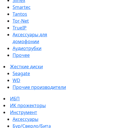
Slinex
Smartec
Tantos
Tor-Net
TrueIP
Аксессуары для
домофонии
Аудиотрубки
Прочее
Жесткие диски
Seagate
WD
Прочие производители
ИБП
ИК прожекторы
Инструмент
Аксессуары
Бур/Сверло/Бита