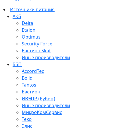
Источники питания
АКБ
Delta
Etalon
Optimus
Security Force
Бастион Skat
Иные производители
ББП
AccordTec
Bolid
Tantos
Бастион
ИВЭПР (Рубеж)
Иные производители
МикроКомСервис
Теко
Элис