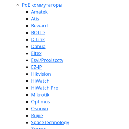
PoE коммутаторы
Amatek
Atis
Beward
BOLID
D-Link
Dahua
Eltex
Esvi/Proxiscctv
EZ-IP
Hikvision
HiWatch
HiWatch Pro
Mikrotik
Optimus
Osnovo
Ruijie
SpaceTechnology