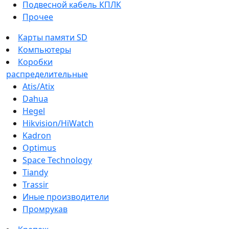
Подвесной кабель КПЛК
Прочее
Карты памяти SD
Компьютеры
Коробки
распределительные
Atis/Atix
Dahua
Hegel
Hikvision/HiWatch
Kadron
Optimus
Space Technology
Tiandy
Trassir
Иные производители
Промрукав