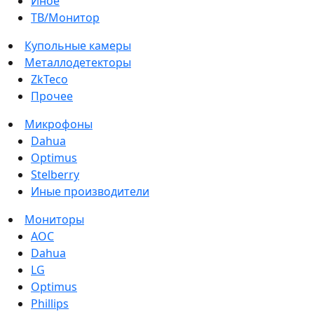
Иное
ТВ/Монитор
Купольные камеры
Металлодетекторы
ZkTeco
Прочее
Микрофоны
Dahua
Optimus
Stelberry
Иные производители
Мониторы
AOC
Dahua
LG
Optimus
Phillips