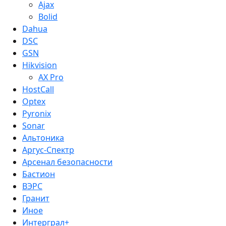
Ajax
Bolid
Dahua
DSC
GSN
Hikvision
AX Pro
HostCall
Optex
Pyronix
Sonar
Альтоника
Аргус-Спектр
Арсенал безопасности
Бастион
ВЭРС
Гранит
Иное
Интерграл+