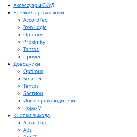
Аксессуары СКУД
Брелки/карты/ключи
AccordTec
Iron Logic
Optimus
Proximity
Tantos
Прочее
Доводчики
Optimus
Smartec
Tantos
Бастион
Иные производители
Нора-М
Кнопки выхода
AccordTec
Atis