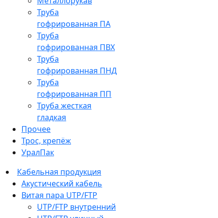
Металлорукав
Труба
гофрированная ПА
Труба
гофрированная ПВХ
Труба
гофрированная ПНД
Труба
гофрированная ПП
Труба жесткая
гладкая
Прочее
Трос, крепёж
УралПак
Кабельная продукция
Акустический кабель
Витая пара UTP/FTP
UTP/FTP внутренний