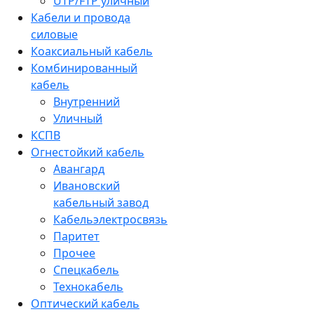
UTP/FTP уличный
Кабели и провода
силовые
Коаксиальный кабель
Комбинированный
кабель
Внутренний
Уличный
КСПВ
Огнестойкий кабель
Авангард
Ивановский
кабельный завод
Кабельэлектросвязь
Паритет
Прочее
Спецкабель
Технокабель
Оптический кабель