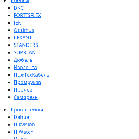
Крепеж
DKC
FORTISFLEX
IEK
Optimus
REXANT
STANDERS
SUPRLAN
Дюбель
Изолента
ПожТехКабель
Промрукав
Прочее
Саморезы
Кронштейны
Dahua
Hikvision
HiWatch