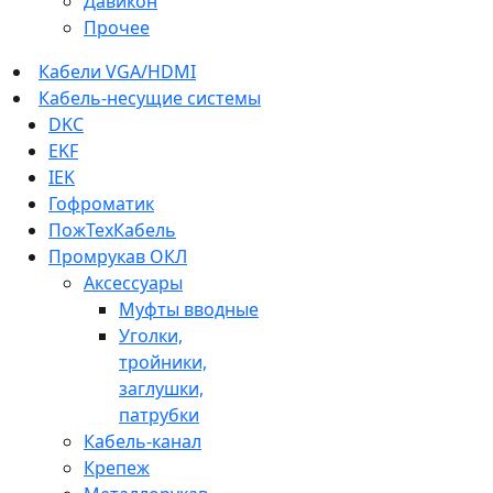
Давикон
Прочее
Кабели VGA/HDMI
Кабель-несущие системы
DKC
EKF
IEK
Гофроматик
ПожТехКабель
Промрукав ОКЛ
Аксессуары
Муфты вводные
Уголки,
тройники,
заглушки,
патрубки
Кабель-канал
Крепеж