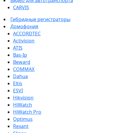
Видео для автотранспорта
CARVIS
Гибридные регистраторы
Домофония
ACCORDTEC
Activision
ATIS
Bas-Ip
Beward
COMMAX
Dahua
Eltis
ESVI
Hikvision
HiWatch
HiWatch Pro
Optimus
Rexant