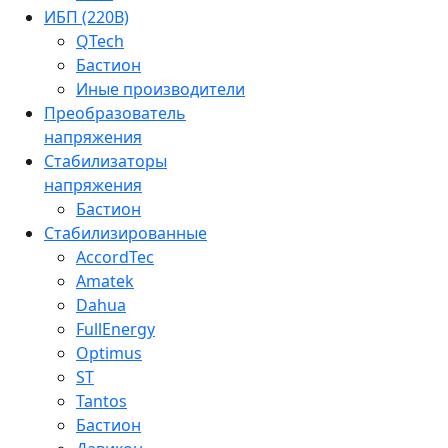
ИБП (220В)
QTech
Бастион
Иные производители
Преобразователь
напряжения
Стабилизаторы
напряжения
Бастион
Стабилизированные
AccordTec
Amatek
Dahua
FullEnergy
Optimus
ST
Tantos
Бастион