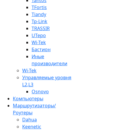
Tantos
TFortis
Tiandy
Tp-Link
TRASSIR
UTepo
Wi-Tek
Бастион
Иные
производители
Wi-Tek
Управляемые уровня
L2,L3
Osnovo
Компьютеры
Маршрутизаторы/
Роутеры
Dahua
Keenetic