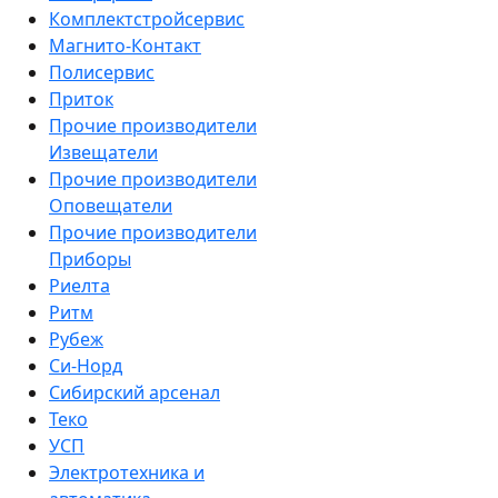
Комплектстройсервис
Магнито-Контакт
Полисервис
Приток
Прочие производители
Извещатели
Прочие производители
Оповещатели
Прочие производители
Приборы
Риелта
Ритм
Рубеж
Си-Норд
Сибирский арсенал
Теко
УСП
Электротехника и