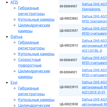
ATIS
Dahua DHI-ASI
00-00004907
Гибридные
Standalone.
регистраторы
Dahua DHI-ASI
ЦБ-00023862
Купольные камеры
RFID Standalon
Цилиндрические
Dahua DHI-AS
камеры
ЦБ-00023937
RFID-считывате
Dahua
Dahua DHI-AS
Гибридные
автономный RF
ЦБ-00023913
регистраторы
ASI1201BL-D
Купольные камеры
Dahua DHI-AS
Скоростные
00-00004937
RFID-считыват
поворотные
Dahua DHI-AS
Цилиндрические
00-00004921
RFID-считыват
камеры
Esvi
Dahua DHI-ASI
автономный RF
ЦБ-00023915
Гибридные
ASI1201E-D-V1
регистраторы
Купольные камеры
Dahua DHI-AS
автономный RF
ЦБ-00023938
Цилиндрические