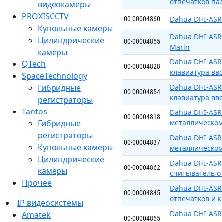
отпечатков па
видеокамеры
PROXISCCTV
Dahua DHI-ASR
00-00004860
Купольные камеры
Dahua DHI-ASR
Цилиндрические
00-00004855
Marin
камеры
Dahua DHI-ASR
QTech
00-00004828
клавиатура вво
SpaceTechnology
Гибридные
Dahua DHI-ASR
00-00004854
клавиатура вв
регистраторы
Tantos
Dahua DHI-ASR
00-00004818
Гибридные
металлическом
регистраторы
Dahua DHI-ASR
00-00004837
Купольные камеры
металлическом
Цилиндрические
Dahua DHI-ASR
00-00004862
камеры
cчитыватель о
Прочее
Dahua DHI-ASR
00-00004845
отпечатков и к
IP видеосистемы
Dahua DHI-ASR
Amatek
00-00004865