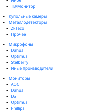
Иное
ТВ/Монитор
Купольные камеры
Металлодетекторы
ZkTeco
Прочее
Микрофоны
Dahua
Optimus
Stelberry
Иные производители
Мониторы
AOC
Dahua
LG
Optimus
Phillips