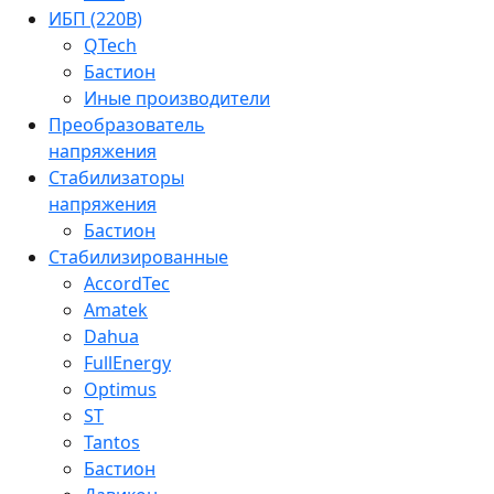
ИБП (220В)
QTech
Бастион
Иные производители
Преобразователь
напряжения
Стабилизаторы
напряжения
Бастион
Стабилизированные
AccordTec
Amatek
Dahua
FullEnergy
Optimus
ST
Tantos
Бастион