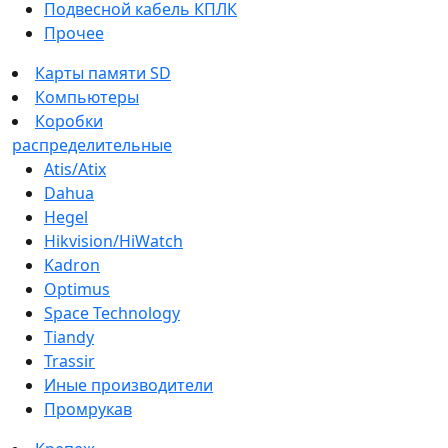
Подвесной кабель КПЛК
Прочее
Карты памяти SD
Компьютеры
Коробки
распределительные
Atis/Atix
Dahua
Hegel
Hikvision/HiWatch
Kadron
Optimus
Space Technology
Tiandy
Trassir
Иные производители
Промрукав