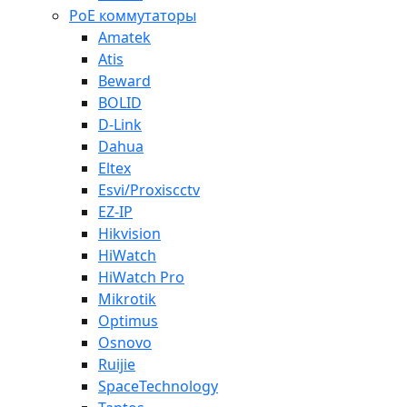
PoE коммутаторы
Amatek
Atis
Beward
BOLID
D-Link
Dahua
Eltex
Esvi/Proxiscctv
EZ-IP
Hikvision
HiWatch
HiWatch Pro
Mikrotik
Optimus
Osnovo
Ruijie
SpaceTechnology