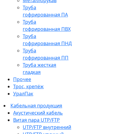
Металлорукав
Труба
гофрированная ПА
Труба
гофрированная ПВХ
Труба
гофрированная ПНД
Труба
гофрированная ПП
Труба жесткая
гладкая
Прочее
Трос, крепёж
УралПак
Кабельная продукция
Акустический кабель
Витая пара UTP/FTP
UTP/FTP внутренний