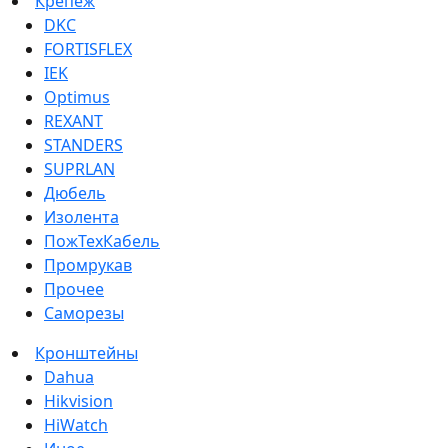
Крепеж
DKC
FORTISFLEX
IEK
Optimus
REXANT
STANDERS
SUPRLAN
Дюбель
Изолента
ПожТехКабель
Промрукав
Прочее
Саморезы
Кронштейны
Dahua
Hikvision
HiWatch