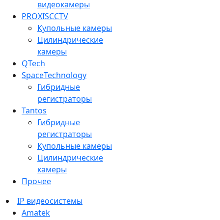
видеокамеры
PROXISCCTV
Купольные камеры
Цилиндрические
камеры
QTech
SpaceTechnology
Гибридные
регистраторы
Tantos
Гибридные
регистраторы
Купольные камеры
Цилиндрические
камеры
Прочее
IP видеосистемы
Amatek