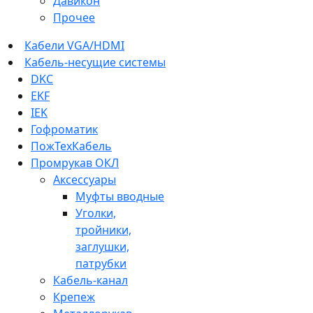
Давикон
Прочее
Кабели VGA/HDMI
Кабель-несущие системы
DKC
EKF
IEK
Гофроматик
ПожТехКабель
Промрукав ОКЛ
Аксессуары
Муфты вводные
Уголки,
тройники,
заглушки,
патрубки
Кабель-канал
Крепеж