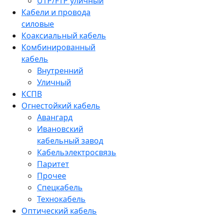
UTP/FTP уличный
Кабели и провода
силовые
Коаксиальный кабель
Комбинированный
кабель
Внутренний
Уличный
КСПВ
Огнестойкий кабель
Авангард
Ивановский
кабельный завод
Кабельэлектросвязь
Паритет
Прочее
Спецкабель
Технокабель
Оптический кабель