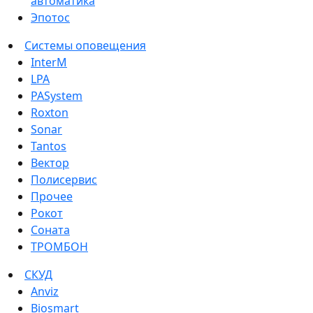
автоматика
Эпотос
Системы оповещения
InterM
LPA
PASystem
Roxton
Sonar
Tantos
Вектор
Полисервис
Прочее
Рокот
Соната
ТРОМБОН
СКУД
Anviz
Biosmart