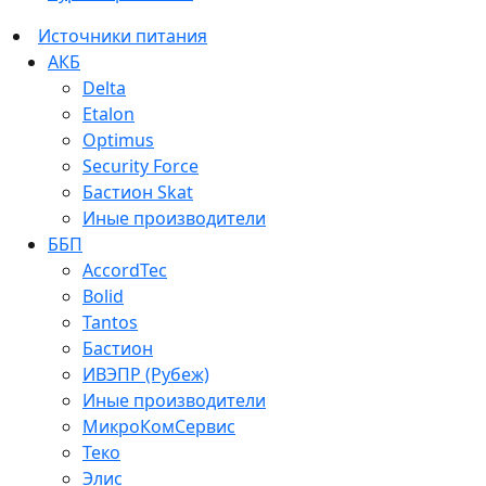
Источники питания
АКБ
Delta
Etalon
Optimus
Security Force
Бастион Skat
Иные производители
ББП
AccordTec
Bolid
Tantos
Бастион
ИВЭПР (Рубеж)
Иные производители
МикроКомСервис
Теко
Элис