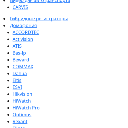
Видео для автотранспорта
CARVIS
Гибридные регистраторы
Домофония
ACCORDTEC
Activision
ATIS
Bas-Ip
Beward
COMMAX
Dahua
Eltis
ESVI
Hikvision
HiWatch
HiWatch Pro
Optimus
Rexant