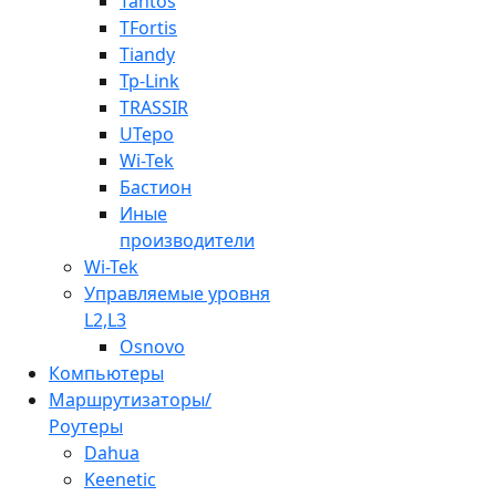
Tantos
TFortis
Tiandy
Tp-Link
TRASSIR
UTepo
Wi-Tek
Бастион
Иные
производители
Wi-Tek
Управляемые уровня
L2,L3
Osnovo
Компьютеры
Маршрутизаторы/
Роутеры
Dahua
Keenetic