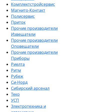
Комплектстройсервис
Магнито-Контакт
Полисервис
Приток
Прочие производители
Извещатели
Прочие производители
Оповещатели
Прочие производители
Приборы
Риелта
Ритм
Рубеж
Си-Норд
Сибирский арсенал
Теко
УСП
Электротехника и