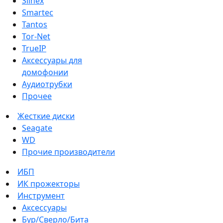
Slinex
Smartec
Tantos
Tor-Net
TrueIP
Аксессуары для
домофонии
Аудиотрубки
Прочее
Жесткие диски
Seagate
WD
Прочие производители
ИБП
ИК прожекторы
Инструмент
Аксессуары
Бур/Сверло/Бита