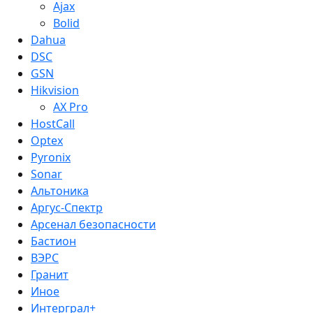
Ajax
Bolid
Dahua
DSC
GSN
Hikvision
AX Pro
HostCall
Optex
Pyronix
Sonar
Альтоника
Аргус-Спектр
Арсенал безопасности
Бастион
ВЭРС
Гранит
Иное
Интерграл+