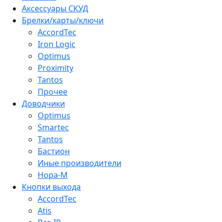
Аксессуары СКУД
Брелки/карты/ключи
AccordTec
Iron Logic
Optimus
Proximity
Tantos
Прочее
Доводчики
Optimus
Smartec
Tantos
Бастион
Иные производители
Нора-М
Кнопки выхода
AccordTec
Atis