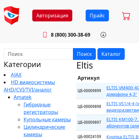
Авторизация
Прайс
8 (800) 300-38-69
info@sistemab.ru
Будни: 8.30 - 17.00
Поиск
Каталог
Eltis
Категории
AJAX
Артикул
HD видеосистемы
ELTIS VM400-4
AHD/CVI/TVI/аналог
ЦБ-00009899
домофона 4,3"
Amatek
ELTIS VS1/4-4 
Гибридные
ЦБ-00009898
видеоразветви
регистраторы
Купольные камеры
ELTIS КМ100-7
ЦБ-00009897
абонентов (для
Цилиндрические
камеры
Кнопка ELTIS В
ЦБ-00024109