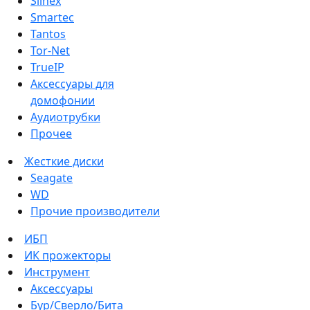
Slinex
Smartec
Tantos
Tor-Net
TrueIP
Аксессуары для
домофонии
Аудиотрубки
Прочее
Жесткие диски
Seagate
WD
Прочие производители
ИБП
ИК прожекторы
Инструмент
Аксессуары
Бур/Сверло/Бита