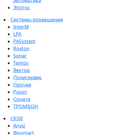
автоматика
Эпотос
Системы оповещения
InterM
LPA
PASystem
Roxton
Sonar
Tantos
Вектор
Полисервис
Прочее
Рокот
Соната
ТРОМБОН
СКУД
Anviz
Biosmart