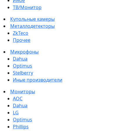
Иное
ТВ/Монитор
Купольные камеры
Металлодетекторы
ZkTeco
Прочее
Микрофоны
Dahua
Optimus
Stelberry
Иные производители
Мониторы
AOC
Dahua
LG
Optimus
Phillips