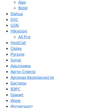
Ajax
Bolid
Dahua
DSC
GSN
Hikvision
AX Pro
HostCall
Optex
Pyronix
Sonar
Альтоника
Аргус-Спектр
Арсенал безопасности
Бастион
ВЭРС
Гранит
Иное
Интерграл+