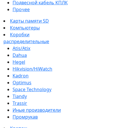
Подвесной кабель КПЛК
Прочее
Карты памяти SD
Компьютеры
Коробки
распределительные
Atis/Atix
Dahua
Hegel
Hikvision/HiWatch
Kadron
Optimus
Space Technology
Tiandy
Trassir
Иные производители
Промрукав