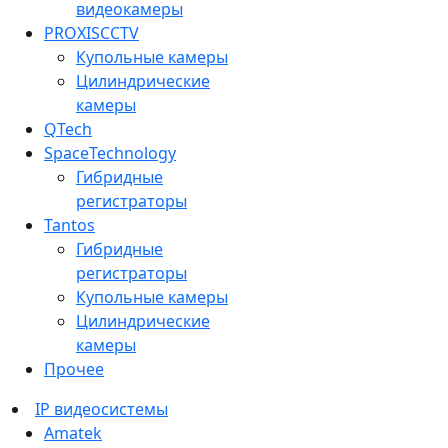
видеокамеры
PROXISCCTV
Купольные камеры
Цилиндрические
камеры
QTech
SpaceTechnology
Гибридные
регистраторы
Tantos
Гибридные
регистраторы
Купольные камеры
Цилиндрические
камеры
Прочее
IP видеосистемы
Amatek