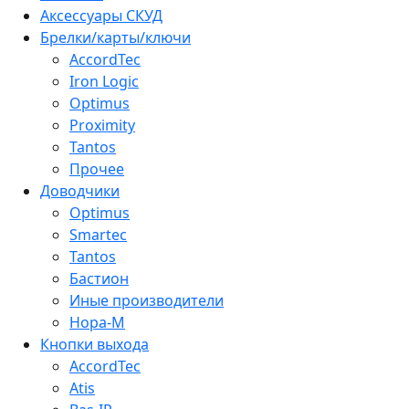
Аксессуары СКУД
Брелки/карты/ключи
AccordTec
Iron Logic
Optimus
Proximity
Tantos
Прочее
Доводчики
Optimus
Smartec
Tantos
Бастион
Иные производители
Нора-М
Кнопки выхода
AccordTec
Atis