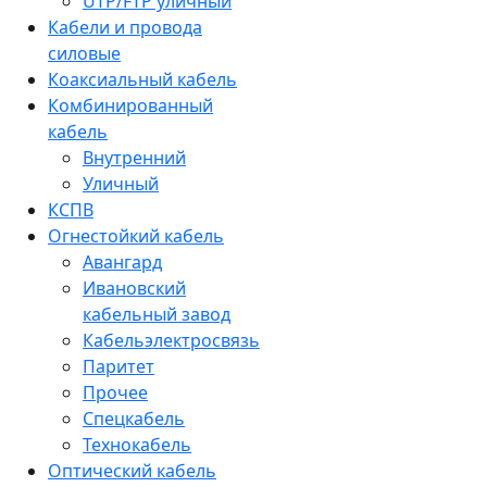
UTP/FTP уличный
Кабели и провода
силовые
Коаксиальный кабель
Комбинированный
кабель
Внутренний
Уличный
КСПВ
Огнестойкий кабель
Авангард
Ивановский
кабельный завод
Кабельэлектросвязь
Паритет
Прочее
Спецкабель
Технокабель
Оптический кабель