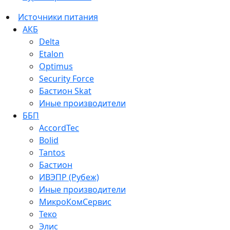
Источники питания
АКБ
Delta
Etalon
Optimus
Security Force
Бастион Skat
Иные производители
ББП
AccordTec
Bolid
Tantos
Бастион
ИВЭПР (Рубеж)
Иные производители
МикроКомСервис
Теко
Элис