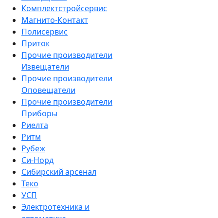
Комплектстройсервис
Магнито-Контакт
Полисервис
Приток
Прочие производители
Извещатели
Прочие производители
Оповещатели
Прочие производители
Приборы
Риелта
Ритм
Рубеж
Си-Норд
Сибирский арсенал
Теко
УСП
Электротехника и