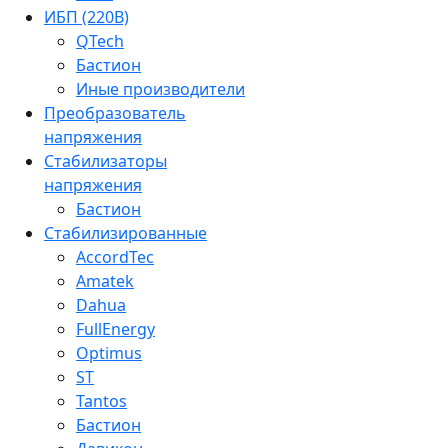
ИБП (220В)
QTech
Бастион
Иные производители
Преобразователь
напряжения
Стабилизаторы
напряжения
Бастион
Стабилизированные
AccordTec
Amatek
Dahua
FullEnergy
Optimus
ST
Tantos
Бастион