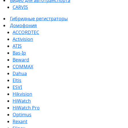
Видео для автотранспорта
CARVIS
Гибридные регистраторы
Домофония
ACCORDTEC
Activision
ATIS
Bas-Ip
Beward
COMMAX
Dahua
Eltis
ESVI
Hikvision
HiWatch
HiWatch Pro
Optimus
Rexant