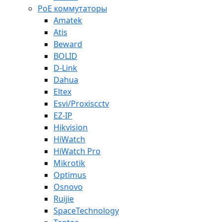
PoE коммутаторы
Amatek
Atis
Beward
BOLID
D-Link
Dahua
Eltex
Esvi/Proxiscctv
EZ-IP
Hikvision
HiWatch
HiWatch Pro
Mikrotik
Optimus
Osnovo
Ruijie
SpaceTechnology