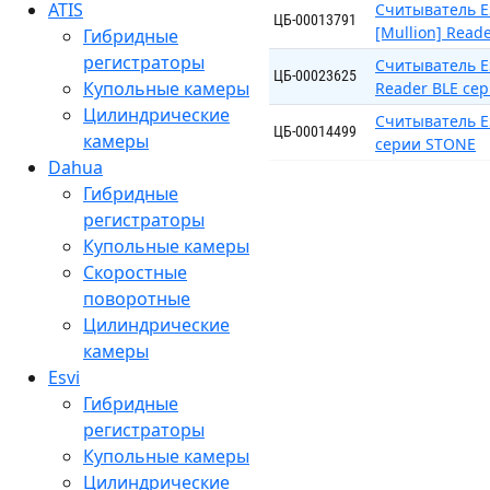
ATIS
Считыватель E
ЦБ-00013791
[Mullion] Read
Гибридные
регистраторы
Считыватель ES
ЦБ-00023625
Купольные камеры
Reader BLE се
Цилиндрические
Считыватель ES
ЦБ-00014499
камеры
серии STONE
Dahua
Гибридные
регистраторы
Купольные камеры
Скоростные
поворотные
Цилиндрические
камеры
Esvi
Гибридные
регистраторы
Купольные камеры
Цилиндрические