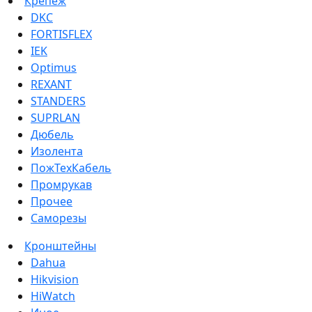
Крепеж
DKC
FORTISFLEX
IEK
Optimus
REXANT
STANDERS
SUPRLAN
Дюбель
Изолента
ПожТехКабель
Промрукав
Прочее
Саморезы
Кронштейны
Dahua
Hikvision
HiWatch