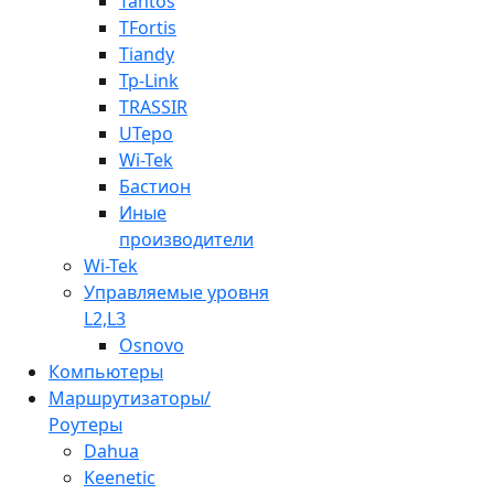
Tantos
TFortis
Tiandy
Tp-Link
TRASSIR
UTepo
Wi-Tek
Бастион
Иные
производители
Wi-Tek
Управляемые уровня
L2,L3
Osnovo
Компьютеры
Маршрутизаторы/
Роутеры
Dahua
Keenetic