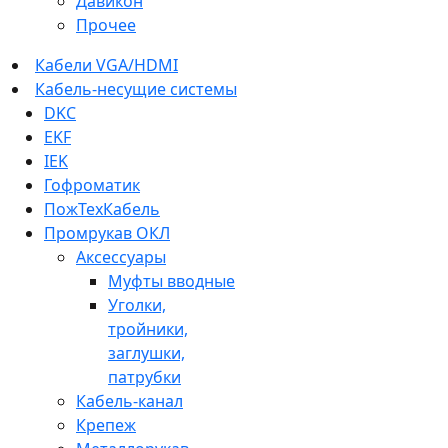
Давикон
Прочее
Кабели VGA/HDMI
Кабель-несущие системы
DKC
EKF
IEK
Гофроматик
ПожТехКабель
Промрукав ОКЛ
Аксессуары
Муфты вводные
Уголки,
тройники,
заглушки,
патрубки
Кабель-канал
Крепеж