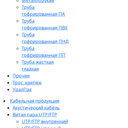
Металлорукав
Труба
гофрированная ПА
Труба
гофрированная ПВХ
Труба
гофрированная ПНД
Труба
гофрированная ПП
Труба жесткая
гладкая
Прочее
Трос, крепёж
УралПак
Кабельная продукция
Акустический кабель
Витая пара UTP/FTP
UTP/FTP внутренний