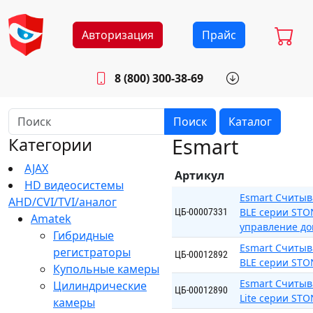
Авторизация
Прайс
8 (800) 300-38-69
info@sistemab.ru
Будни: 8.30 - 17.00
Поиск
Каталог
Esmart
Категории
AJAX
Артикул
HD видеосистемы
Esmart Считыва
AHD/CVI/TVI/аналог
BLE серии STO
ЦБ-00007331
Amatek
управление д
Гибридные
Esmart Считыва
регистраторы
ЦБ-00012892
BLE серии STO
Купольные камеры
Esmart Считыва
Цилиндрические
ЦБ-00012890
Lite серии STO
камеры