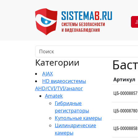
Бас
Категории
AJAX
Артикул
HD видеосистемы
AHD/CVI/TVI/аналог
ЦБ-00008857
Amatek
Гибридные
регистраторы
ЦБ-00008780
Купольные камеры
Цилиндрические
ЦБ-00008858
камеры