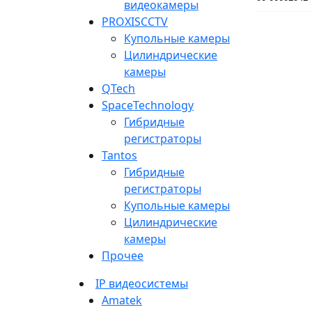
видеокамеры
PROXISCCTV
Купольные камеры
Цилиндрические
камеры
QTech
SpaceTechnology
Гибридные
регистраторы
Tantos
Гибридные
регистраторы
Купольные камеры
Цилиндрические
камеры
Прочее
IP видеосистемы
Amatek