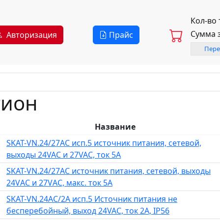
Кол-во
Сумма 
Авторизация
Прайс
Пере
тион
Название
SKAT-VN.24/27АС исп.5 источник питания, сетевой,
выходы 24VAC и 27VAC, ток 5А
SKAT-VN.24/27АС источник питания, сетевой, выходы
24VАС и 27VАС, макс. ток 5А
SKAT-VN.24AC/2А исп.5 Источник питания не
бесперебойный, выход 24VAC, ток 2А, IP56