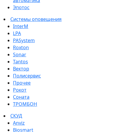
автоматика
Эпотос
Системы оповещения
InterM
LPA
PASystem
Roxton
Sonar
Tantos
Вектор
Полисервис
Прочее
Рокот
Соната
ТРОМБОН
СКУД
Anviz
Biosmart