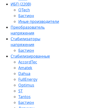
ИБП (220В)
QTech
Бастион
Иные производители
Преобразователь
напряжения
Стабилизаторы
напряжения
Бастион
Стабилизированные
AccordTec
Amatek
Dahua
FullEnergy
Optimus
ST
Tantos
Бастион