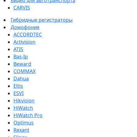
Видео для автотранспорта
CARVIS
Гибридные регистраторы
Домофония
ACCORDTEC
Activision
ATIS
Bas-Ip
Beward
COMMAX
Dahua
Eltis
ESVI
Hikvision
HiWatch
HiWatch Pro
Optimus
Rexant