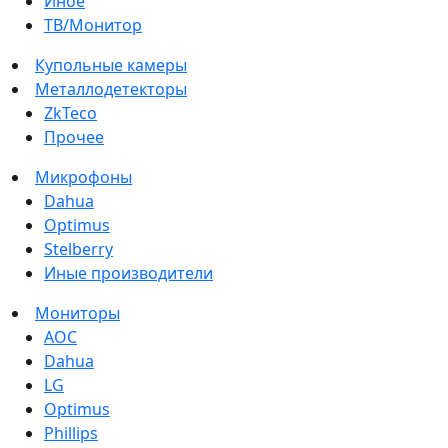
Иное
ТВ/Монитор
Купольные камеры
Металлодетекторы
ZkTeco
Прочее
Микрофоны
Dahua
Optimus
Stelberry
Иные производители
Мониторы
AOC
Dahua
LG
Optimus
Phillips