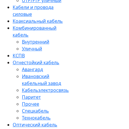
UTP/FTP уличный
Кабели и провода
силовые
Коаксиальный кабель
Комбинированный
кабель
Внутренний
Уличный
КСПВ
Огнестойкий кабель
Авангард
Ивановский
кабельный завод
Кабельэлектросвязь
Паритет
Прочее
Спецкабель
Технокабель
Оптический кабель