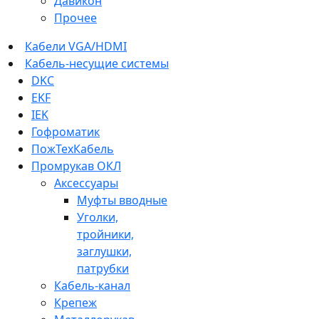
Давикон
Прочее
Кабели VGA/HDMI
Кабель-несущие системы
DKC
EKF
IEK
Гофроматик
ПожТехКабель
Промрукав ОКЛ
Аксессуары
Муфты вводные
Уголки,
тройники,
заглушки,
патрубки
Кабель-канал
Крепеж