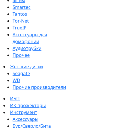
Slinex
Smartec
Tantos
Tor-Net
TrueIP
Аксессуары для
домофонии
Аудиотрубки
Прочее
Жесткие диски
Seagate
WD
Прочие производители
ИБП
ИК прожекторы
Инструмент
Аксессуары
Бур/Сверло/Бита