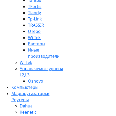
Tantos
TFortis
Tiandy
Tp-Link
TRASSIR
UTepo
Wi-Tek
Бастион
Иные
производители
Wi-Tek
Управляемые уровня
L2,L3
Osnovo
Компьютеры
Маршрутизаторы/
Роутеры
Dahua
Keenetic