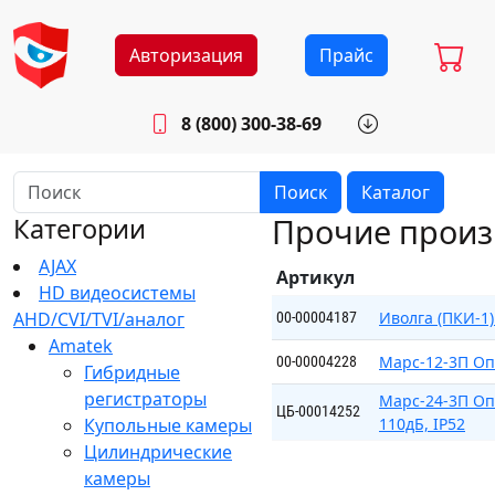
Авторизация
Прайс
8 (800) 300-38-69
info@sistemab.ru
Будни: 8.30 - 17.00
Поиск
Каталог
Прочие произ
Категории
AJAX
Артикул
HD видеосистемы
AHD/CVI/TVI/аналог
Иволга (ПКИ-1
00-00004187
Amatek
Марс-12-3П Оп
00-00004228
Гибридные
регистраторы
Марс-24-3П Оп
ЦБ-00014252
Купольные камеры
110дБ, IP52
Цилиндрические
камеры