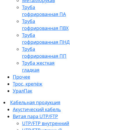
Металлорукав
Труба
гофрированная ПА
Труба
гофрированная ПВХ
Труба
гофрированная ПНД
Труба
гофрированная ПП
Труба жесткая
гладкая
Прочее
Трос, крепёж
УралПак
Кабельная продукция
Акустический кабель
Витая пара UTP/FTP
UTP/FTP внутренний