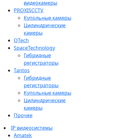
видеокамеры
PROXISCCTV
Купольные камеры
Цилиндрические
камеры
QTech
SpaceTechnology
Гибридные
регистраторы
Tantos
Гибридные
регистраторы
Купольные камеры
Цилиндрические
камеры
Прочее
IP видеосистемы
Amatek