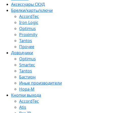
Аксессуары СКУД
Брелки/карты/ключи
AccordTec
Iron Logic
Optimus
Proximity
Tantos
Прочее
Доводчики
Optimus
Smartec
Tantos
Бастион
Иные производители
Нора-М
Кнопки выхода
AccordTec
Atis