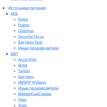
Источники питания
АКБ
Delta
Etalon
Optimus
Security Force
Бастион Skat
Иные производители
ББП
AccordTec
Bolid
Tantos
Бастион
ИВЭПР (Рубеж)
Иные производители
МикроКомСервис
Теко
Элис