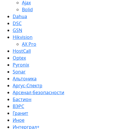
Ajax
Bolid
Dahua
DSC
GSN
Hikvision
AX Pro
HostCall
Optex
Pyronix
Sonar
Альтоника
Аргус-Спектр
Арсенал безопасности
Бастион
ВЭРС
Гранит
Иное
Интерграл+