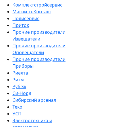
Комплектстройсервис
Магнито-Контакт
Полисервис
Приток
Прочие производители
Извещатели
Прочие производители
Оповещатели
Прочие производители
Приборы
Риелта
Ритм
Рубеж
Си-Норд
Сибирский арсенал
Теко
УСП
Электротехника и