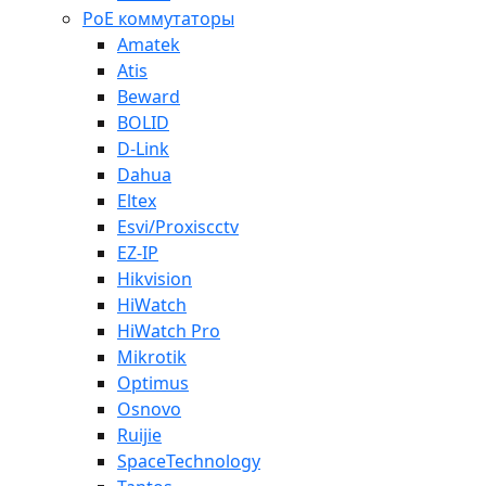
PoE коммутаторы
Amatek
Atis
Beward
BOLID
D-Link
Dahua
Eltex
Esvi/Proxiscctv
EZ-IP
Hikvision
HiWatch
HiWatch Pro
Mikrotik
Optimus
Osnovo
Ruijie
SpaceTechnology