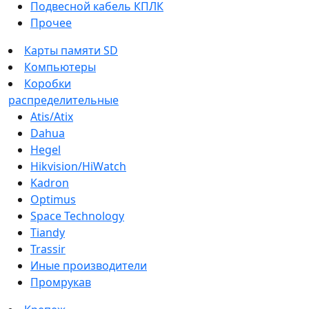
Подвесной кабель КПЛК
Прочее
Карты памяти SD
Компьютеры
Коробки
распределительные
Atis/Atix
Dahua
Hegel
Hikvision/HiWatch
Kadron
Optimus
Space Technology
Tiandy
Trassir
Иные производители
Промрукав