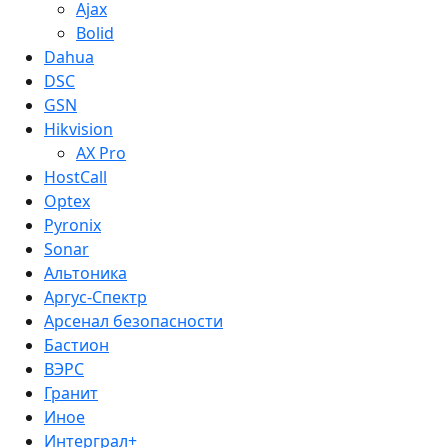
Ajax
Bolid
Dahua
DSC
GSN
Hikvision
AX Pro
HostCall
Optex
Pyronix
Sonar
Альтоника
Аргус-Спектр
Арсенал безопасности
Бастион
ВЭРС
Гранит
Иное
Интерграл+