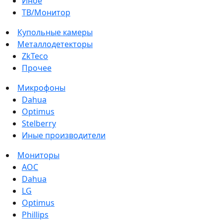
Иное
ТВ/Монитор
Купольные камеры
Металлодетекторы
ZkTeco
Прочее
Микрофоны
Dahua
Optimus
Stelberry
Иные производители
Мониторы
AOC
Dahua
LG
Optimus
Phillips