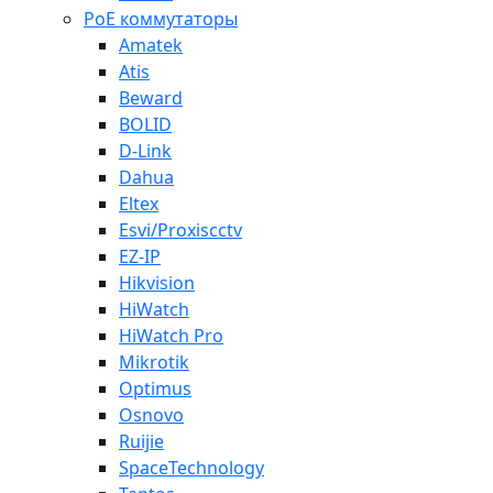
PoE коммутаторы
Amatek
Atis
Beward
BOLID
D-Link
Dahua
Eltex
Esvi/Proxiscctv
EZ-IP
Hikvision
HiWatch
HiWatch Pro
Mikrotik
Optimus
Osnovo
Ruijie
SpaceTechnology