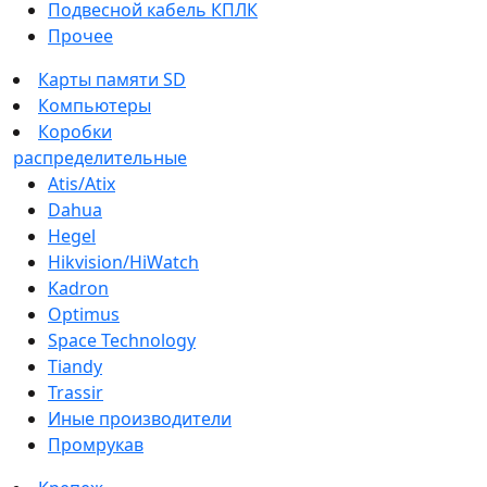
Подвесной кабель КПЛК
Прочее
Карты памяти SD
Компьютеры
Коробки
распределительные
Atis/Atix
Dahua
Hegel
Hikvision/HiWatch
Kadron
Optimus
Space Technology
Tiandy
Trassir
Иные производители
Промрукав