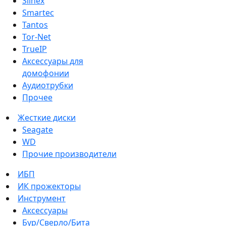
Slinex
Smartec
Tantos
Tor-Net
TrueIP
Аксессуары для
домофонии
Аудиотрубки
Прочее
Жесткие диски
Seagate
WD
Прочие производители
ИБП
ИК прожекторы
Инструмент
Аксессуары
Бур/Сверло/Бита