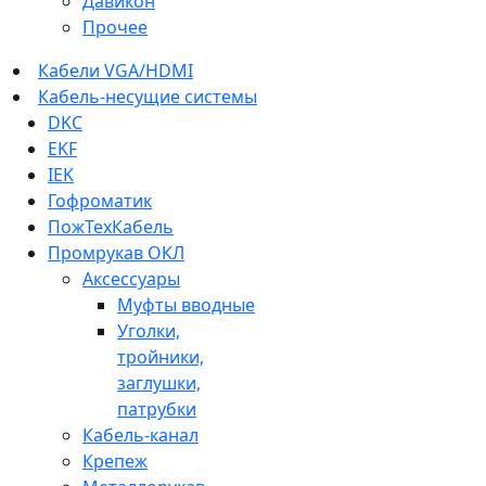
Давикон
Прочее
Кабели VGA/HDMI
Кабель-несущие системы
DKC
EKF
IEK
Гофроматик
ПожТехКабель
Промрукав ОКЛ
Аксессуары
Муфты вводные
Уголки,
тройники,
заглушки,
патрубки
Кабель-канал
Крепеж