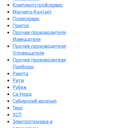
Комплектстройсервис
Магнито-Контакт
Полисервис
Приток
Прочие производители
Извещатели
Прочие производители
Оповещатели
Прочие производители
Приборы
Риелта
Ритм
Рубеж
Си-Норд
Сибирский арсенал
Теко
УСП
Электротехника и