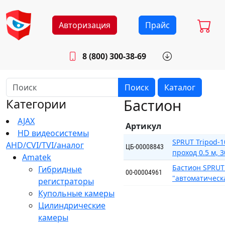
Авторизация
Прайс
8 (800) 300-38-69
info@sistemab.ru
Будни: 8.30 - 17.00
Поиск
Каталог
Бастион
Категории
AJAX
Артикул
HD видеосистемы
SPRUT Tripod-1
AHD/CVI/TVI/аналог
ЦБ-00008843
проход 0.5 м, 3
Amatek
Бастион SPRUT
Гибридные
00-00004961
"автоматическ
регистраторы
Купольные камеры
Цилиндрические
камеры