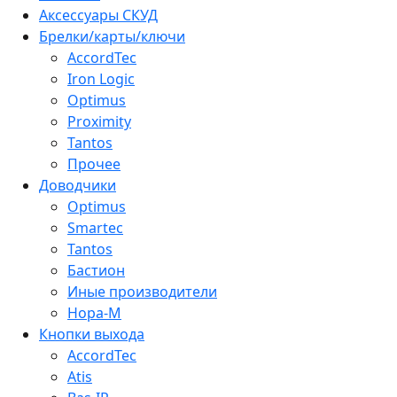
Аксессуары СКУД
Брелки/карты/ключи
AccordTec
Iron Logic
Optimus
Proximity
Tantos
Прочее
Доводчики
Optimus
Smartec
Tantos
Бастион
Иные производители
Нора-М
Кнопки выхода
AccordTec
Atis