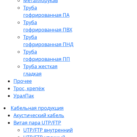
Металлорукав
Труба
гофрированная ПА
Труба
гофрированная ПВХ
Труба
гофрированная ПНД
Труба
гофрированная ПП
Труба жесткая
гладкая
Прочее
Трос, крепёж
УралПак
Кабельная продукция
Акустический кабель
Витая пара UTP/FTP
UTP/FTP внутренний