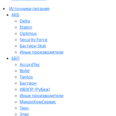
Источники питания
АКБ
Delta
Etalon
Optimus
Security Force
Бастион Skat
Иные производители
ББП
AccordTec
Bolid
Tantos
Бастион
ИВЭПР (Рубеж)
Иные производители
МикроКомСервис
Теко
Элис