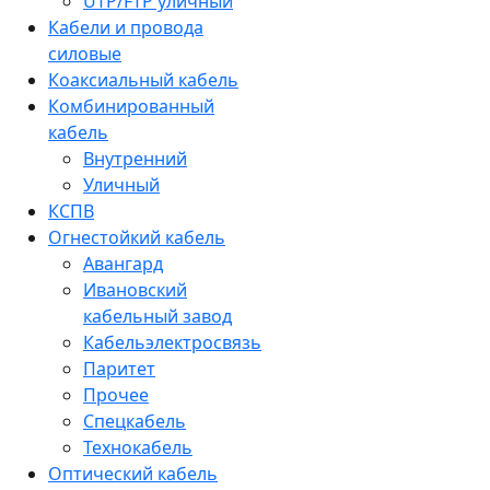
UTP/FTP уличный
Кабели и провода
силовые
Коаксиальный кабель
Комбинированный
кабель
Внутренний
Уличный
КСПВ
Огнестойкий кабель
Авангард
Ивановский
кабельный завод
Кабельэлектросвязь
Паритет
Прочее
Спецкабель
Технокабель
Оптический кабель