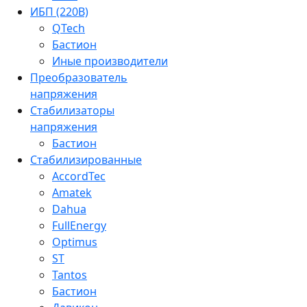
ИБП (220В)
QTech
Бастион
Иные производители
Преобразователь
напряжения
Стабилизаторы
напряжения
Бастион
Стабилизированные
AccordTec
Amatek
Dahua
FullEnergy
Optimus
ST
Tantos
Бастион