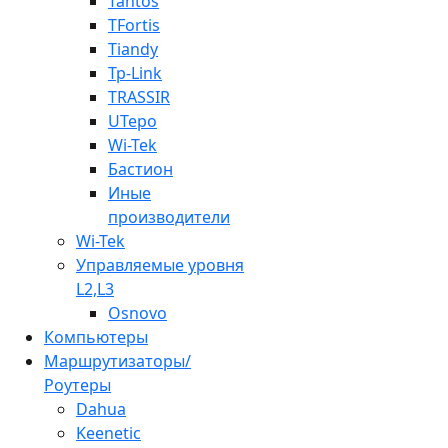
Tantos
TFortis
Tiandy
Tp-Link
TRASSIR
UTepo
Wi-Tek
Бастион
Иные
производители
Wi-Tek
Управляемые уровня
L2,L3
Osnovo
Компьютеры
Маршрутизаторы/
Роутеры
Dahua
Keenetic