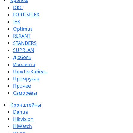
Крепеж
DKC
FORTISFLEX
IEK
Optimus
REXANT
STANDERS
SUPRLAN
Дюбель
Изолента
ПожТехКабель
Промрукав
Прочее
Саморезы
Кронштейны
Dahua
Hikvision
HiWatch