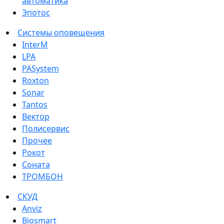
автоматика
Эпотос
Системы оповещения
InterM
LPA
PASystem
Roxton
Sonar
Tantos
Вектор
Полисервис
Прочее
Рокот
Соната
ТРОМБОН
СКУД
Anviz
Biosmart