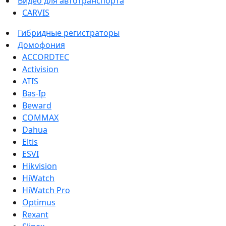
Видео для автотранспорта
CARVIS
Гибридные регистраторы
Домофония
ACCORDTEC
Activision
ATIS
Bas-Ip
Beward
COMMAX
Dahua
Eltis
ESVI
Hikvision
HiWatch
HiWatch Pro
Optimus
Rexant