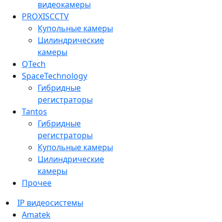
видеокамеры
PROXISCCTV
Купольные камеры
Цилиндрические
камеры
QTech
SpaceTechnology
Гибридные
регистраторы
Tantos
Гибридные
регистраторы
Купольные камеры
Цилиндрические
камеры
Прочее
IP видеосистемы
Amatek