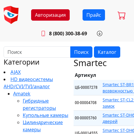
Авторизация
Прайс
8 (800) 300-38-69
info@sistemab.ru
Будни: 8.30 - 17.00
Поиск
Каталог
Smartec
Категории
AJAX
Артикул
HD видеосистемы
Smartec ST-BR1
AHD/CVI/TVI/аналог
ЦБ-00007278
возвожностью 
Amatek
Smartec ST-CL
Гибридные
00-00004708
замок
регистраторы
Купольные камеры
Smartec ST-DH
00-00005760
дверей
Цилиндрические
камеры
Smartec ST-DH
ЦБ-00014555