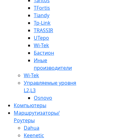
Tantos
TFortis
Tiandy
Tp-Link
TRASSIR
UTepo
Wi-Tek
Бастион
Иные
производители
Wi-Tek
Управляемые уровня
L2,L3
Osnovo
Компьютеры
Маршрутизаторы/
Роутеры
Dahua
Keenetic