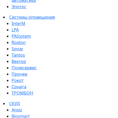
автоматика
Эпотос
Системы оповещения
InterM
LPA
PASystem
Roxton
Sonar
Tantos
Вектор
Полисервис
Прочее
Рокот
Соната
ТРОМБОН
СКУД
Anviz
Biosmart