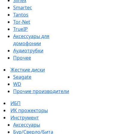
Slinex
Smartec
Tantos
Tor-Net
TrueIP
Аксессуары для
домофонии
Аудиотрубки
Прочее
Жесткие диски
Seagate
WD
Прочие производители
ИБП
ИК прожекторы
Инструмент
Аксессуары
Бур/Сверло/Бита