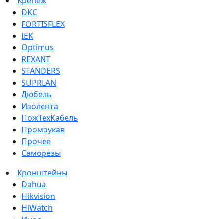
Крепеж
DKC
FORTISFLEX
IEK
Optimus
REXANT
STANDERS
SUPRLAN
Дюбель
Изолента
ПожТехКабель
Промрукав
Прочее
Саморезы
Кронштейны
Dahua
Hikvision
HiWatch