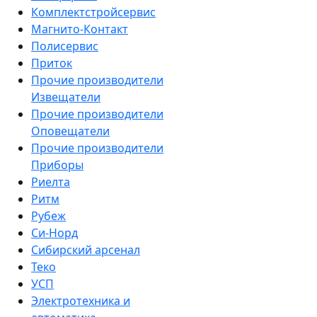
Комплектстройсервис
Магнито-Контакт
Полисервис
Приток
Прочие производители
Извещатели
Прочие производители
Оповещатели
Прочие производители
Приборы
Риелта
Ритм
Рубеж
Си-Норд
Сибирский арсенал
Теко
УСП
Электротехника и