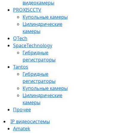
видеокамеры
PROXISCCTV
Купольные камеры
Цилиндрические
камеры
QTech
SpaceTechnology
Гибридные
регистраторы
Tantos
Гибридные
регистраторы
Купольные камеры
Цилиндрические
камеры
Прочее
IP видеосистемы
Amatek