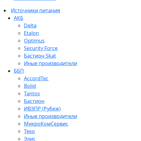
Источники питания
АКБ
Delta
Etalon
Optimus
Security Force
Бастион Skat
Иные производители
ББП
AccordTec
Bolid
Tantos
Бастион
ИВЭПР (Рубеж)
Иные производители
МикроКомСервис
Теко
Элис