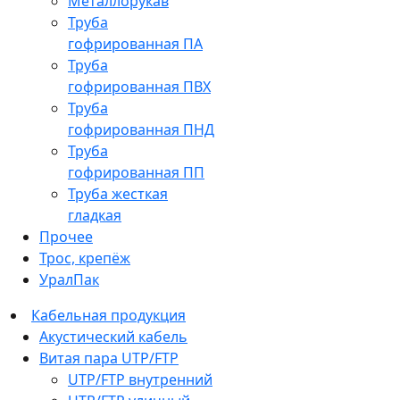
Металлорукав
Труба
гофрированная ПА
Труба
гофрированная ПВХ
Труба
гофрированная ПНД
Труба
гофрированная ПП
Труба жесткая
гладкая
Прочее
Трос, крепёж
УралПак
Кабельная продукция
Акустический кабель
Витая пара UTP/FTP
UTP/FTP внутренний