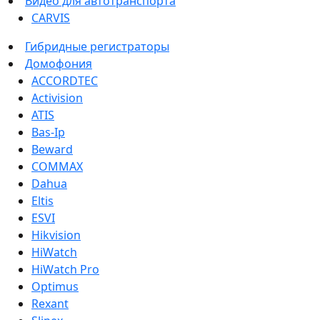
Видео для автотранспорта
CARVIS
Гибридные регистраторы
Домофония
ACCORDTEC
Activision
ATIS
Bas-Ip
Beward
COMMAX
Dahua
Eltis
ESVI
Hikvision
HiWatch
HiWatch Pro
Optimus
Rexant