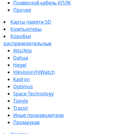
Подвесной кабель КПЛК
Прочее
Карты памяти SD
Компьютеры
Коробки
распределительные
Atis/Atix
Dahua
Hegel
Hikvision/HiWatch
Kadron
Optimus
Space Technology
Tiandy
Trassir
Иные производители
Промрукав