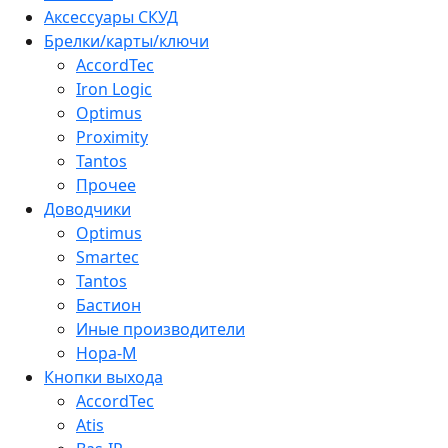
Аксессуары СКУД
Брелки/карты/ключи
AccordTec
Iron Logic
Optimus
Proximity
Tantos
Прочее
Доводчики
Optimus
Smartec
Tantos
Бастион
Иные производители
Нора-М
Кнопки выхода
AccordTec
Atis