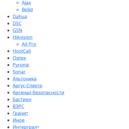
Ajax
Bolid
Dahua
DSC
GSN
Hikvision
AX Pro
HostCall
Optex
Pyronix
Sonar
Альтоника
Аргус-Спектр
Арсенал безопасности
Бастион
ВЭРС
Гранит
Иное
Интерграл+