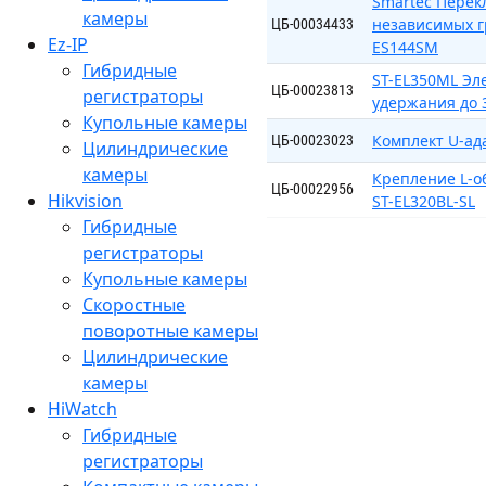
Smartec Перек
камеры
независимых гр
ЦБ-00034433
Ez-IP
ES144SM
Гибридные
ST-EL350ML Эл
ЦБ-00023813
регистраторы
удержания до 3
Купольные камеры
Комплект U-ад
ЦБ-00023023
Цилиндрические
камеры
Крепление L-об
ЦБ-00022956
Hikvision
ST-EL320BL-SL
Гибридные
регистраторы
Купольные камеры
Скоростные
поворотные камеры
Цилиндрические
камеры
HiWatch
Гибридные
регистраторы