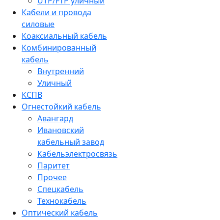
UTP/FTP уличный
Кабели и провода
силовые
Коаксиальный кабель
Комбинированный
кабель
Внутренний
Уличный
КСПВ
Огнестойкий кабель
Авангард
Ивановский
кабельный завод
Кабельэлектросвязь
Паритет
Прочее
Спецкабель
Технокабель
Оптический кабель