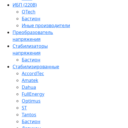
ИБП (220В)
QTech
Бастион
Иные производители
Преобразователь
напряжения
Стабилизаторы
напряжения
Бастион
Стабилизированные
AccordTec
Amatek
Dahua
FullEnergy
Optimus
ST
Tantos
Бастион