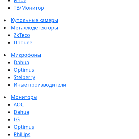
Иное
ТВ/Монитор
Купольные камеры
Металлодетекторы
ZkTeco
Прочее
Микрофоны
Dahua
Optimus
Stelberry
Иные производители
Мониторы
AOC
Dahua
LG
Optimus
Phillips