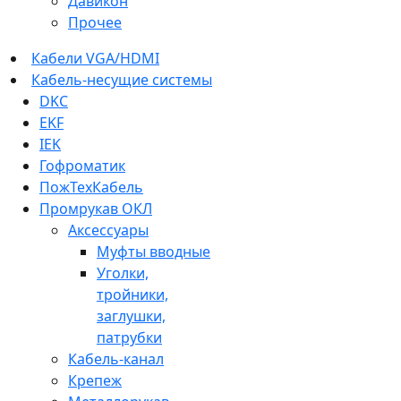
Давикон
Прочее
Кабели VGA/HDMI
Кабель-несущие системы
DKC
EKF
IEK
Гофроматик
ПожТехКабель
Промрукав ОКЛ
Аксессуары
Муфты вводные
Уголки,
тройники,
заглушки,
патрубки
Кабель-канал
Крепеж