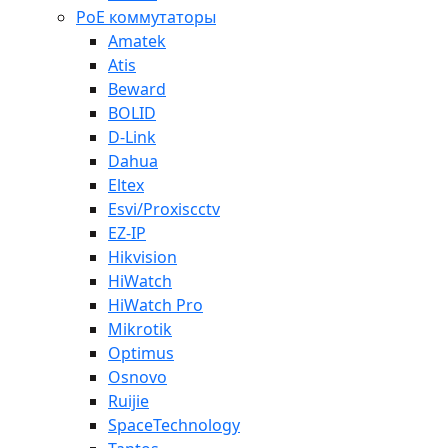
PoE коммутаторы
Amatek
Atis
Beward
BOLID
D-Link
Dahua
Eltex
Esvi/Proxiscctv
EZ-IP
Hikvision
HiWatch
HiWatch Pro
Mikrotik
Optimus
Osnovo
Ruijie
SpaceTechnology