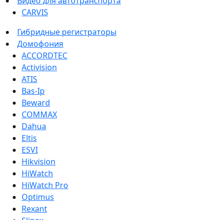
Видео для автотранспорта
CARVIS
Гибридные регистраторы
Домофония
ACCORDTEC
Activision
ATIS
Bas-Ip
Beward
COMMAX
Dahua
Eltis
ESVI
Hikvision
HiWatch
HiWatch Pro
Optimus
Rexant