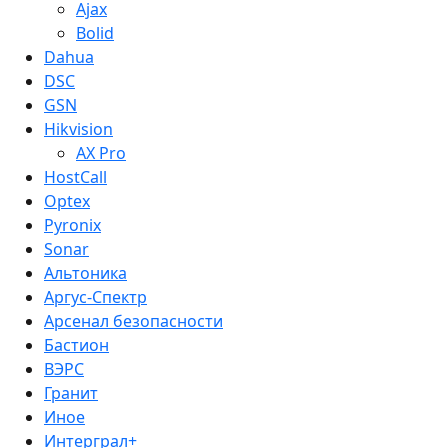
Ajax
Bolid
Dahua
DSC
GSN
Hikvision
AX Pro
HostCall
Optex
Pyronix
Sonar
Альтоника
Аргус-Спектр
Арсенал безопасности
Бастион
ВЭРС
Гранит
Иное
Интерграл+