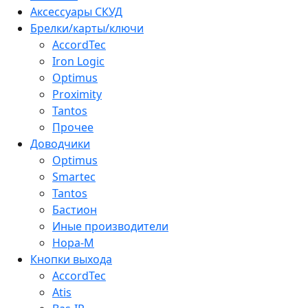
Аксессуары СКУД
Брелки/карты/ключи
AccordTec
Iron Logic
Optimus
Proximity
Tantos
Прочее
Доводчики
Optimus
Smartec
Tantos
Бастион
Иные производители
Нора-М
Кнопки выхода
AccordTec
Atis