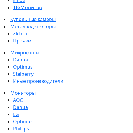
Иное
ТВ/Монитор
Купольные камеры
Металлодетекторы
ZkTeco
Прочее
Микрофоны
Dahua
Optimus
Stelberry
Иные производители
Мониторы
AOC
Dahua
LG
Optimus
Phillips