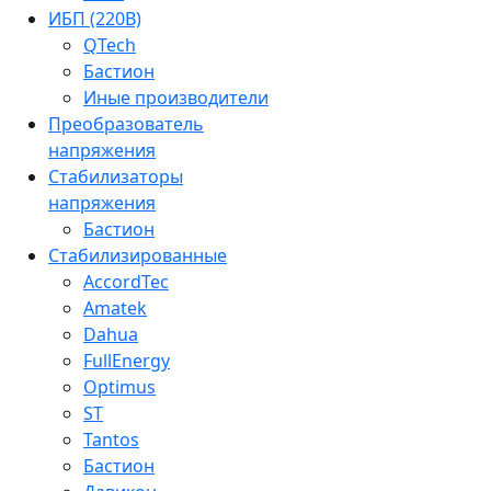
ИБП (220В)
QTech
Бастион
Иные производители
Преобразователь
напряжения
Стабилизаторы
напряжения
Бастион
Стабилизированные
AccordTec
Amatek
Dahua
FullEnergy
Optimus
ST
Tantos
Бастион