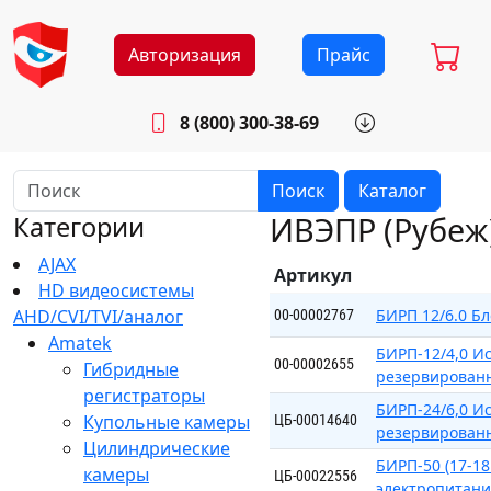
Авторизация
Прайс
8 (800) 300-38-69
info@sistemab.ru
Будни: 8.30 - 17.00
Поиск
Каталог
ИВЭПР (Рубеж
Категории
AJAX
Артикул
HD видеосистемы
AHD/CVI/TVI/аналог
БИРП 12/6.0 Бл
00-00002767
Amatek
БИРП-12/4,0 И
00-00002655
Гибридные
резервирован
регистраторы
БИРП-24/6,0 И
Купольные камеры
ЦБ-00014640
резервирован
Цилиндрические
БИРП-50 (17-1
камеры
ЦБ-00022556
электропитан