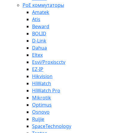
PoE коммутаторы
Amatek
Atis
Beward
BOLID
D-Link
Dahua
Eltex
Esvi/Proxiscctv
EZ-IP
Hikvision
HiWatch
HiWatch Pro
Mikrotik
Optimus
Osnovo
Ruijie
SpaceTechnology