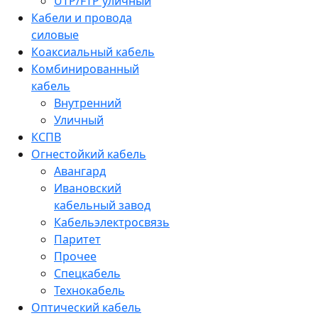
UTP/FTP уличный
Кабели и провода
силовые
Коаксиальный кабель
Комбинированный
кабель
Внутренний
Уличный
КСПВ
Огнестойкий кабель
Авангард
Ивановский
кабельный завод
Кабельэлектросвязь
Паритет
Прочее
Спецкабель
Технокабель
Оптический кабель