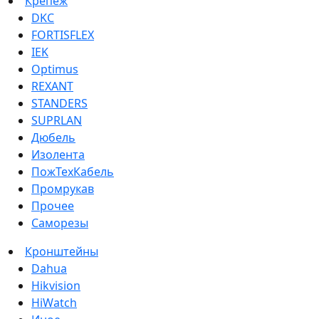
Крепеж
DKC
FORTISFLEX
IEK
Optimus
REXANT
STANDERS
SUPRLAN
Дюбель
Изолента
ПожТехКабель
Промрукав
Прочее
Саморезы
Кронштейны
Dahua
Hikvision
HiWatch