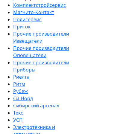
Комплектстройсервис
Магнито-Контакт
Полисервис
Приток
Прочие производители
Извещатели
Прочие производители
Оповещатели
Прочие производители
Приборы
Риелта
Ритм
Рубеж
Си-Норд
Сибирский арсенал
Теко
УСП
Электротехника и