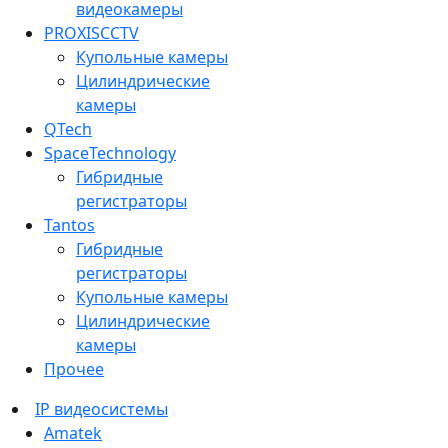
видеокамеры
PROXISCCTV
Купольные камеры
Цилиндрические
камеры
QTech
SpaceTechnology
Гибридные
регистраторы
Tantos
Гибридные
регистраторы
Купольные камеры
Цилиндрические
камеры
Прочее
IP видеосистемы
Amatek