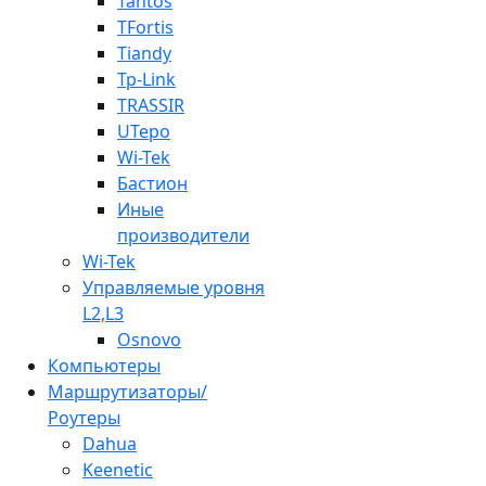
Tantos
TFortis
Tiandy
Tp-Link
TRASSIR
UTepo
Wi-Tek
Бастион
Иные
производители
Wi-Tek
Управляемые уровня
L2,L3
Osnovo
Компьютеры
Маршрутизаторы/
Роутеры
Dahua
Keenetic