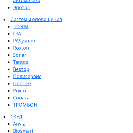
автоматика
Эпотос
Системы оповещения
InterM
LPA
PASystem
Roxton
Sonar
Tantos
Вектор
Полисервис
Прочее
Рокот
Соната
ТРОМБОН
СКУД
Anviz
Biosmart