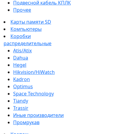
Подвесной кабель КПЛК
Прочее
Карты памяти SD
Компьютеры
Коробки
распределительные
Atis/Atix
Dahua
Hegel
Hikvision/HiWatch
Kadron
Optimus
Space Technology
Tiandy
Trassir
Иные производители
Промрукав