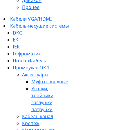
Давикон
Прочее
Кабели VGA/HDMI
Кабель-несущие системы
DKC
EKF
IEK
Гофроматик
ПожТехКабель
Промрукав ОКЛ
Аксессуары
Муфты вводные
Уголки,
тройники,
заглушки,
патрубки
Кабель-канал
Крепеж