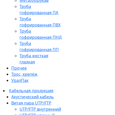
Металлорукав
Труба
гофрированная ПА
Труба
гофрированная ПВХ
Труба
гофрированная ПНД
Труба
гофрированная ПП
Труба жесткая
гладкая
Прочее
Трос, крепёж
УралПак
Кабельная продукция
Акустический кабель
Витая пара UTP/FTP
UTP/FTP внутренний