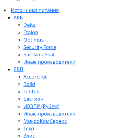
Источники питания
АКБ
Delta
Etalon
Optimus
Security Force
Бастион Skat
Иные производители
ББП
AccordTec
Bolid
Tantos
Бастион
ИВЭПР (Рубеж)
Иные производители
МикроКомСервис
Теко
Элис