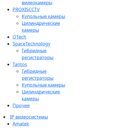
видеокамеры
PROXISCCTV
Купольные камеры
Цилиндрические
камеры
QTech
SpaceTechnology
Гибридные
регистраторы
Tantos
Гибридные
регистраторы
Купольные камеры
Цилиндрические
камеры
Прочее
IP видеосистемы
Amatek