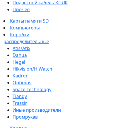
Подвесной кабель КПЛК
Прочее
Карты памяти SD
Компьютеры
Коробки
распределительные
Atis/Atix
Dahua
Hegel
Hikvision/HiWatch
Kadron
Optimus
Space Technology
Tiandy
Trassir
Иные производители
Промрукав