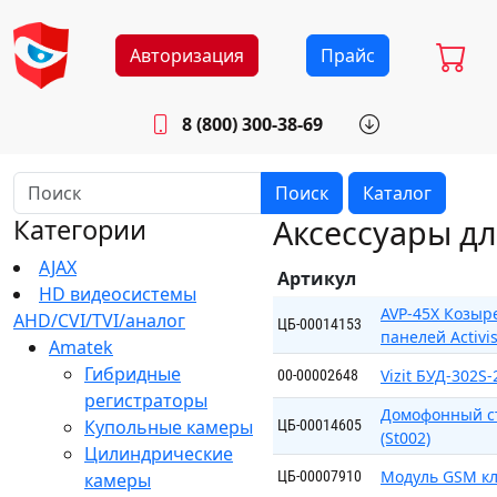
Авторизация
Прайс
8 (800) 300-38-69
info@sistemab.ru
Будни: 8.30 - 17.00
Поиск
Каталог
Аксессуары д
Категории
AJAX
Артикул
HD видеосистемы
AVP-45X Козыр
AHD/CVI/TVI/аналог
ЦБ-00014153
панелей Activi
Amatek
Гибридные
Vizit БУД-302S
00-00002648
регистраторы
Домофонный ст
Купольные камеры
ЦБ-00014605
(St002)
Цилиндрические
Модуль GSM кл
ЦБ-00007910
камеры