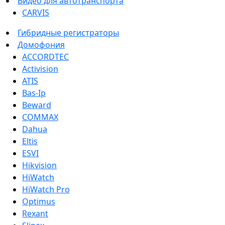
Видео для автотранспорта
CARVIS
Гибридные регистраторы
Домофония
ACCORDTEC
Activision
ATIS
Bas-Ip
Beward
COMMAX
Dahua
Eltis
ESVI
Hikvision
HiWatch
HiWatch Pro
Optimus
Rexant