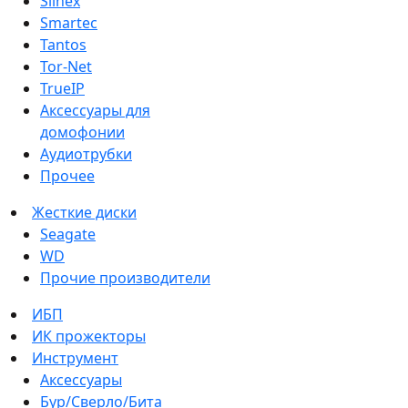
Slinex
Smartec
Tantos
Tor-Net
TrueIP
Аксессуары для
домофонии
Аудиотрубки
Прочее
Жесткие диски
Seagate
WD
Прочие производители
ИБП
ИК прожекторы
Инструмент
Аксессуары
Бур/Сверло/Бита