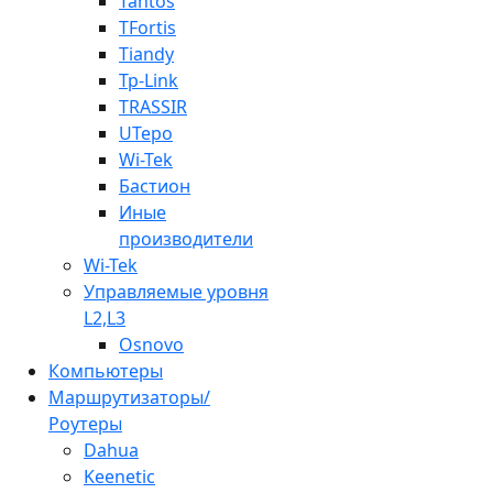
Tantos
TFortis
Tiandy
Tp-Link
TRASSIR
UTepo
Wi-Tek
Бастион
Иные
производители
Wi-Tek
Управляемые уровня
L2,L3
Osnovo
Компьютеры
Маршрутизаторы/
Роутеры
Dahua
Keenetic