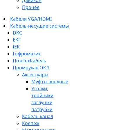
Давикон
Прочее
Кабели VGA/HDMI
Кабель-несущие системы
DKC
EKF
IEK
Гофроматик
ПожТехКабель
Промрукав ОКЛ
Аксессуары
Муфты вводные
Уголки,
тройники,
заглушки,
патрубки
Кабель-канал
Крепеж