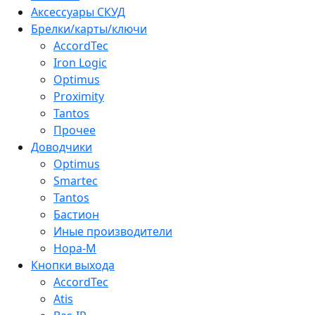
Аксессуары СКУД
Брелки/карты/ключи
AccordTec
Iron Logic
Optimus
Proximity
Tantos
Прочее
Доводчики
Optimus
Smartec
Tantos
Бастион
Иные производители
Нора-М
Кнопки выхода
AccordTec
Atis