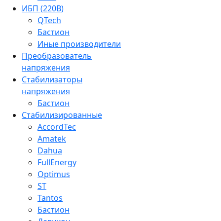
ИБП (220В)
QTech
Бастион
Иные производители
Преобразователь
напряжения
Стабилизаторы
напряжения
Бастион
Стабилизированные
AccordTec
Amatek
Dahua
FullEnergy
Optimus
ST
Tantos
Бастион