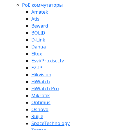
PoE коммутаторы
Amatek
Atis
Beward
BOLID
D-Link
Dahua
Eltex
Esvi/Proxiscctv
EZ-IP
Hikvision
HiWatch
HiWatch Pro
Mikrotik
Optimus
Osnovo
Ruijie
SpaceTechnology