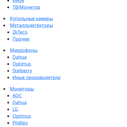
Иное
ТВ/Монитор
Купольные камеры
Металлодетекторы
ZkTeco
Прочее
Микрофоны
Dahua
Optimus
Stelberry
Иные производители
Мониторы
AOC
Dahua
LG
Optimus
Phillips