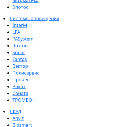
автоматика
Эпотос
Системы оповещения
InterM
LPA
PASystem
Roxton
Sonar
Tantos
Вектор
Полисервис
Прочее
Рокот
Соната
ТРОМБОН
СКУД
Anviz
Biosmart