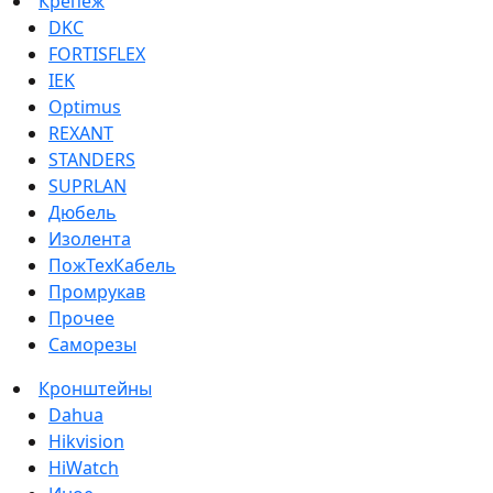
Крепеж
DKC
FORTISFLEX
IEK
Optimus
REXANT
STANDERS
SUPRLAN
Дюбель
Изолента
ПожТехКабель
Промрукав
Прочее
Саморезы
Кронштейны
Dahua
Hikvision
HiWatch