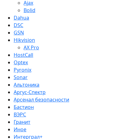
Ajax
Bolid
Dahua
DSC
GSN
Hikvision
AX Pro
HostCall
Optex
Pyronix
Sonar
Альтоника
Аргус-Спектр
Арсенал безопасности
Бастион
ВЭРС
Гранит
Иное
Интерграл+