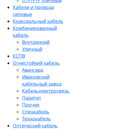
UTP/FTP уличный
Кабели и провода
силовые
Коаксиальный кабель
Комбинированный
кабель
Внутренний
Уличный
КСПВ
Огнестойкий кабель
Авангард
Ивановский
кабельный завод
Кабельэлектросвязь
Паритет
Прочее
Спецкабель
Технокабель
Оптический кабель