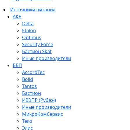
Источники питания
АКБ
Delta
Etalon
Optimus
Security Force
Бастион Skat
Иные производители
ББП
AccordTec
Bolid
Tantos
Бастион
ИВЭПР (Рубеж)
Иные производители
МикроКомСервис
Теко
Элис