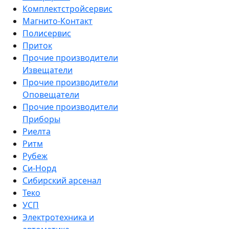
Комплектстройсервис
Магнито-Контакт
Полисервис
Приток
Прочие производители
Извещатели
Прочие производители
Оповещатели
Прочие производители
Приборы
Риелта
Ритм
Рубеж
Си-Норд
Сибирский арсенал
Теко
УСП
Электротехника и