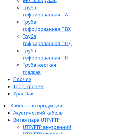
Металлорукав
Труба
гофрированная ПА
Труба
гофрированная ПВХ
Труба
гофрированная ПНД
Труба
гофрированная ПП
Труба жесткая
гладкая
Прочее
Трос, крепёж
УралПак
Кабельная продукция
Акустический кабель
Витая пара UTP/FTP
UTP/FTP внутренний