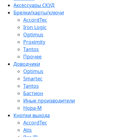
Аксессуары СКУД
Брелки/карты/ключи
AccordTec
Iron Logic
Optimus
Proximity
Tantos
Прочее
Доводчики
Optimus
Smartec
Tantos
Бастион
Иные производители
Нора-М
Кнопки выхода
AccordTec
Atis