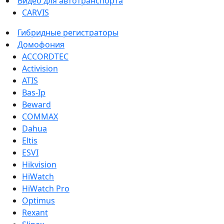
Видео для автотранспорта
CARVIS
Гибридные регистраторы
Домофония
ACCORDTEC
Activision
ATIS
Bas-Ip
Beward
COMMAX
Dahua
Eltis
ESVI
Hikvision
HiWatch
HiWatch Pro
Optimus
Rexant