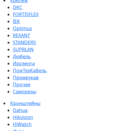
Крепеж
DKC
FORTISFLEX
IEK
Optimus
REXANT
STANDERS
SUPRLAN
Дюбель
Изолента
ПожТехКабель
Промрукав
Прочее
Саморезы
Кронштейны
Dahua
Hikvision
HiWatch