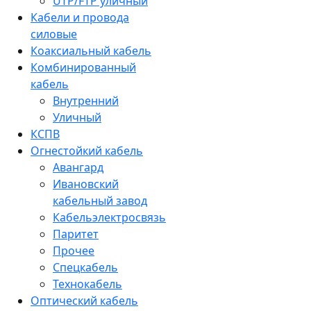
UTP/FTP уличный
Кабели и провода
силовые
Коаксиальный кабель
Комбинированный
кабель
Внутренний
Уличный
КСПВ
Огнестойкий кабель
Авангард
Ивановский
кабельный завод
Кабельэлектросвязь
Паритет
Прочее
Спецкабель
Технокабель
Оптический кабель