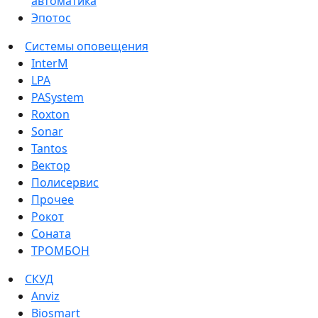
автоматика
Эпотос
Системы оповещения
InterM
LPA
PASystem
Roxton
Sonar
Tantos
Вектор
Полисервис
Прочее
Рокот
Соната
ТРОМБОН
СКУД
Anviz
Biosmart