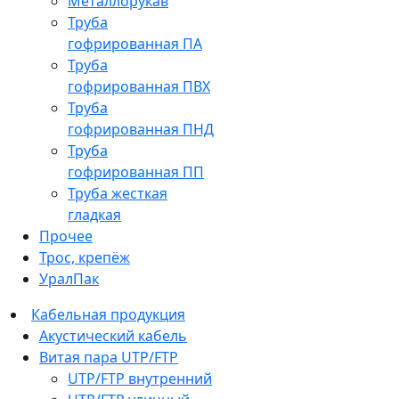
Металлорукав
Труба
гофрированная ПА
Труба
гофрированная ПВХ
Труба
гофрированная ПНД
Труба
гофрированная ПП
Труба жесткая
гладкая
Прочее
Трос, крепёж
УралПак
Кабельная продукция
Акустический кабель
Витая пара UTP/FTP
UTP/FTP внутренний