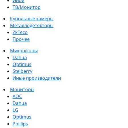
Иное
ТВ/Монитор
Купольные камеры
Металлодетекторы
ZkTeco
Прочее
Микрофоны
Dahua
Optimus
Stelberry
Иные производители
Мониторы
AOC
Dahua
LG
Optimus
Phillips