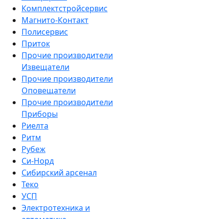
Комплектстройсервис
Магнито-Контакт
Полисервис
Приток
Прочие производители
Извещатели
Прочие производители
Оповещатели
Прочие производители
Приборы
Риелта
Ритм
Рубеж
Си-Норд
Сибирский арсенал
Теко
УСП
Электротехника и