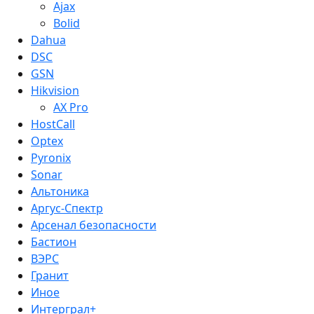
Ajax
Bolid
Dahua
DSC
GSN
Hikvision
AX Pro
HostCall
Optex
Pyronix
Sonar
Альтоника
Аргус-Спектр
Арсенал безопасности
Бастион
ВЭРС
Гранит
Иное
Интерграл+