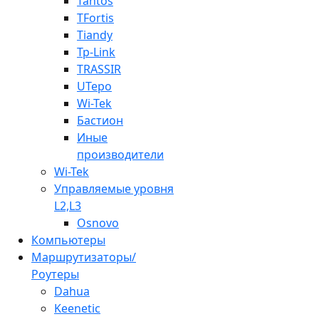
Tantos
TFortis
Tiandy
Tp-Link
TRASSIR
UTepo
Wi-Tek
Бастион
Иные
производители
Wi-Tek
Управляемые уровня
L2,L3
Osnovo
Компьютеры
Маршрутизаторы/
Роутеры
Dahua
Keenetic