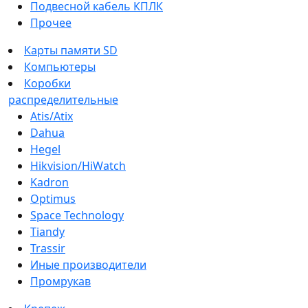
Подвесной кабель КПЛК
Прочее
Карты памяти SD
Компьютеры
Коробки
распределительные
Atis/Atix
Dahua
Hegel
Hikvision/HiWatch
Kadron
Optimus
Space Technology
Tiandy
Trassir
Иные производители
Промрукав