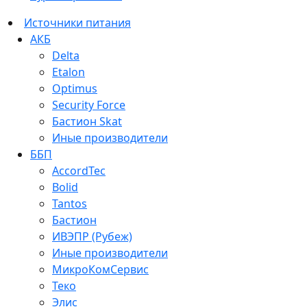
Источники питания
АКБ
Delta
Etalon
Optimus
Security Force
Бастион Skat
Иные производители
ББП
AccordTec
Bolid
Tantos
Бастион
ИВЭПР (Рубеж)
Иные производители
МикроКомСервис
Теко
Элис