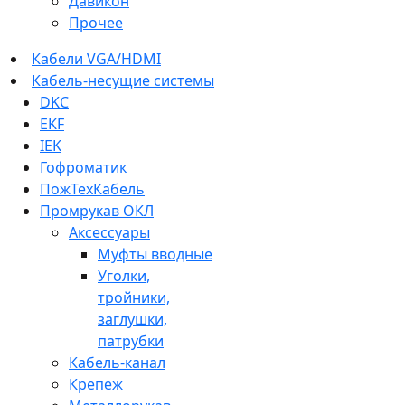
Давикон
Прочее
Кабели VGA/HDMI
Кабель-несущие системы
DKC
EKF
IEK
Гофроматик
ПожТехКабель
Промрукав ОКЛ
Аксессуары
Муфты вводные
Уголки,
тройники,
заглушки,
патрубки
Кабель-канал
Крепеж