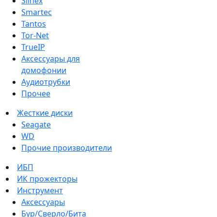
Slinex
Smartec
Tantos
Tor-Net
TrueIP
Аксессуары для
домофонии
Аудиотрубки
Прочее
Жесткие диски
Seagate
WD
Прочие производители
ИБП
ИК прожекторы
Инструмент
Аксессуары
Бур/Сверло/Бита