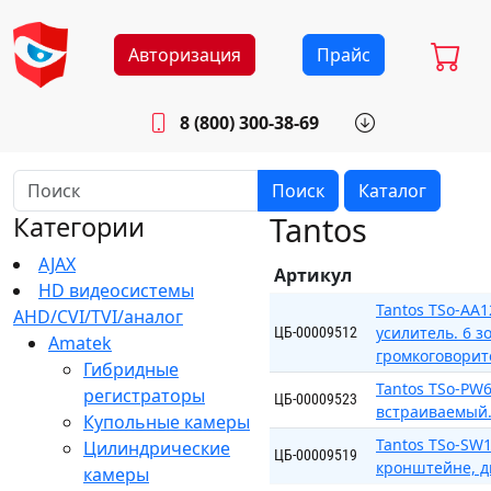
Авторизация
Прайс
8 (800) 300-38-69
info@sistemab.ru
Будни: 8.30 - 17.00
Поиск
Каталог
Tantos
Категории
AJAX
Артикул
HD видеосистемы
Tantos TSo-AA
AHD/CVI/TVI/аналог
усилитель. 6 
ЦБ-00009512
Amatek
громкоговорит
Гибридные
Tantos TSo-PW
регистраторы
ЦБ-00009523
встраиваемый. 
Купольные камеры
Tantos TSo-SW
Цилиндрические
ЦБ-00009519
кронштейне, д
камеры