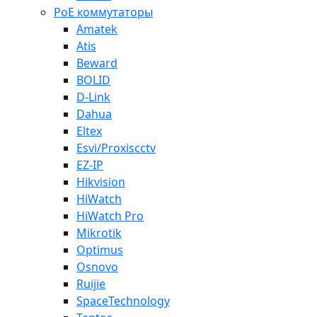
PoE коммутаторы
Amatek
Atis
Beward
BOLID
D-Link
Dahua
Eltex
Esvi/Proxiscctv
EZ-IP
Hikvision
HiWatch
HiWatch Pro
Mikrotik
Optimus
Osnovo
Ruijie
SpaceTechnology