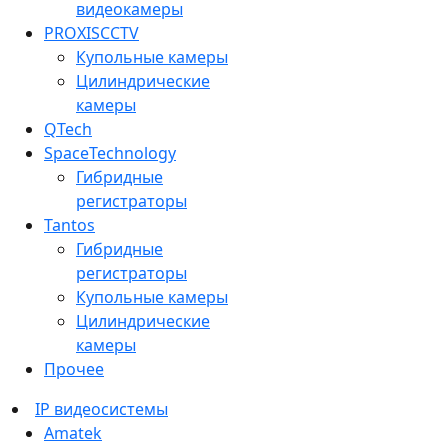
видеокамеры
PROXISCCTV
Купольные камеры
Цилиндрические
камеры
QTech
SpaceTechnology
Гибридные
регистраторы
Tantos
Гибридные
регистраторы
Купольные камеры
Цилиндрические
камеры
Прочее
IP видеосистемы
Amatek