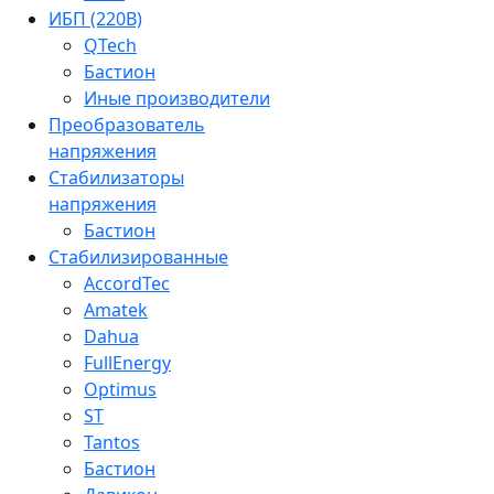
ИБП (220В)
QTech
Бастион
Иные производители
Преобразователь
напряжения
Стабилизаторы
напряжения
Бастион
Стабилизированные
AccordTec
Amatek
Dahua
FullEnergy
Optimus
ST
Tantos
Бастион