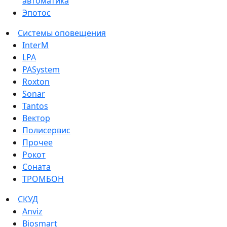
автоматика
Эпотос
Системы оповещения
InterM
LPA
PASystem
Roxton
Sonar
Tantos
Вектор
Полисервис
Прочее
Рокот
Соната
ТРОМБОН
СКУД
Anviz
Biosmart