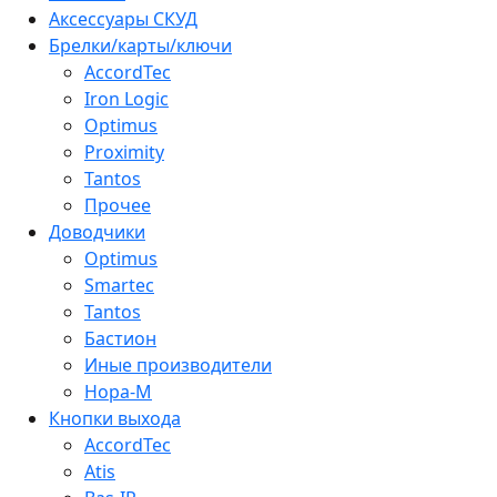
Аксессуары СКУД
Брелки/карты/ключи
AccordTec
Iron Logic
Optimus
Proximity
Tantos
Прочее
Доводчики
Optimus
Smartec
Tantos
Бастион
Иные производители
Нора-М
Кнопки выхода
AccordTec
Atis