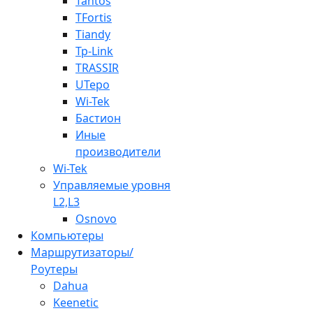
Tantos
TFortis
Tiandy
Tp-Link
TRASSIR
UTepo
Wi-Tek
Бастион
Иные
производители
Wi-Tek
Управляемые уровня
L2,L3
Osnovo
Компьютеры
Маршрутизаторы/
Роутеры
Dahua
Keenetic