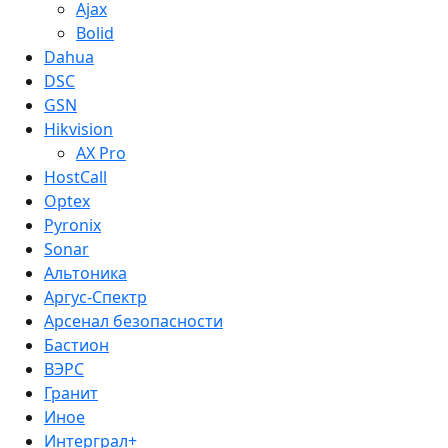
Ajax
Bolid
Dahua
DSC
GSN
Hikvision
AX Pro
HostCall
Optex
Pyronix
Sonar
Альтоника
Аргус-Спектр
Арсенал безопасности
Бастион
ВЭРС
Гранит
Иное
Интерграл+