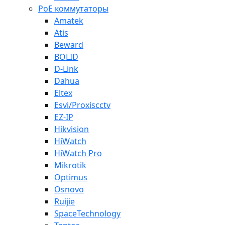
PoE коммутаторы
Amatek
Atis
Beward
BOLID
D-Link
Dahua
Eltex
Esvi/Proxiscctv
EZ-IP
Hikvision
HiWatch
HiWatch Pro
Mikrotik
Optimus
Osnovo
Ruijie
SpaceTechnology