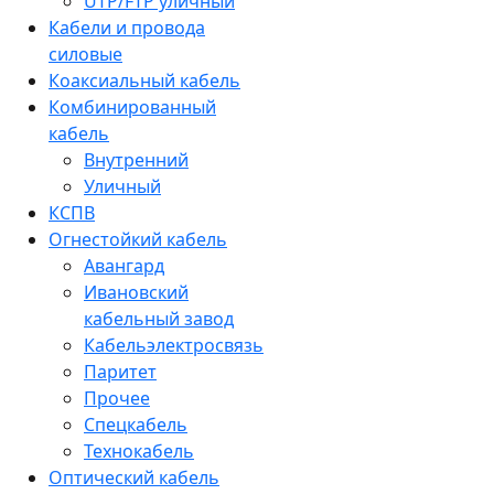
UTP/FTP уличный
Кабели и провода
силовые
Коаксиальный кабель
Комбинированный
кабель
Внутренний
Уличный
КСПВ
Огнестойкий кабель
Авангард
Ивановский
кабельный завод
Кабельэлектросвязь
Паритет
Прочее
Спецкабель
Технокабель
Оптический кабель