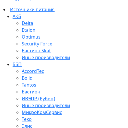
Источники питания
АКБ
Delta
Etalon
Optimus
Security Force
Бастион Skat
Иные производители
ББП
AccordTec
Bolid
Tantos
Бастион
ИВЭПР (Рубеж)
Иные производители
МикроКомСервис
Теко
Элис