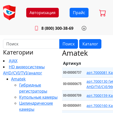
Авторизация
Прайс
8 (800) 300-38-69
info@sistemab.ru
Будни: 8.30 - 17.00
Поиск
Каталог
Amatek
Категории
AJAX
Артикул
HD видеосистемы
AHD/CVI/TVI/аналог
арт.7000081 К
00-00000737
Amatek
арт.7000130 Г
00-00000675
Гибридные
AHD/TVI/CVI/9
регистраторы
арт.7000159 
00-00000709
Купольные камеры
Цилиндрические
арт.7000160 Ка
00-00000691
камеры