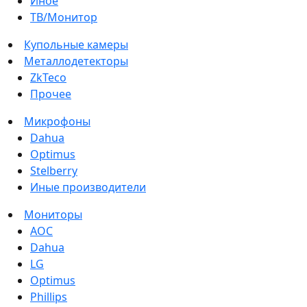
Иное
ТВ/Монитор
Купольные камеры
Металлодетекторы
ZkTeco
Прочее
Микрофоны
Dahua
Optimus
Stelberry
Иные производители
Мониторы
AOC
Dahua
LG
Optimus
Phillips