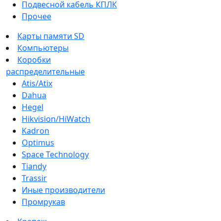
Подвесной кабель КПЛК
Прочее
Карты памяти SD
Компьютеры
Коробки
распределительные
Atis/Atix
Dahua
Hegel
Hikvision/HiWatch
Kadron
Optimus
Space Technology
Tiandy
Trassir
Иные производители
Промрукав