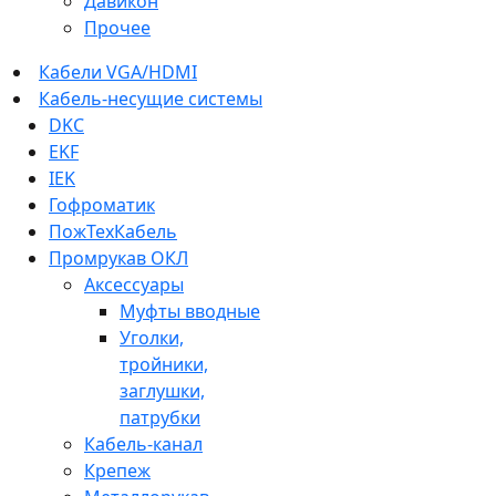
Давикон
Прочее
Кабели VGA/HDMI
Кабель-несущие системы
DKC
EKF
IEK
Гофроматик
ПожТехКабель
Промрукав ОКЛ
Аксессуары
Муфты вводные
Уголки,
тройники,
заглушки,
патрубки
Кабель-канал
Крепеж