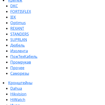
Крепеж
DKC
FORTISFLEX
IEK
Optimus
REXANT
STANDERS
SUPRLAN
Дюбель
Изолента
ПожТехКабель
Промрукав
Прочее
Саморезы
Кронштейны
Dahua
Hikvision
HiWatch