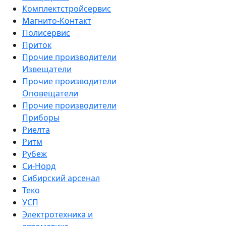
Комплектстройсервис
Магнито-Контакт
Полисервис
Приток
Прочие производители
Извещатели
Прочие производители
Оповещатели
Прочие производители
Приборы
Риелта
Ритм
Рубеж
Си-Норд
Сибирский арсенал
Теко
УСП
Электротехника и