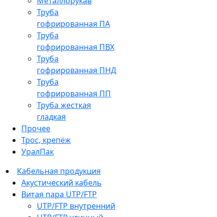
Металлорукав
Труба
гофрированная ПА
Труба
гофрированная ПВХ
Труба
гофрированная ПНД
Труба
гофрированная ПП
Труба жесткая
гладкая
Прочее
Трос, крепёж
УралПак
Кабельная продукция
Акустический кабель
Витая пара UTP/FTP
UTP/FTP внутренний