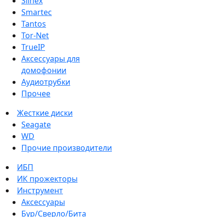
Slinex
Smartec
Tantos
Tor-Net
TrueIP
Аксессуары для
домофонии
Аудиотрубки
Прочее
Жесткие диски
Seagate
WD
Прочие производители
ИБП
ИК прожекторы
Инструмент
Аксессуары
Бур/Сверло/Бита