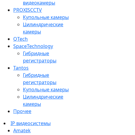
видеокамеры
PROXISCCTV
Купольные камеры
Цилиндрические
камеры
QTech
SpaceTechnology
Гибридные
регистраторы
Tantos
Гибридные
регистраторы
Купольные камеры
Цилиндрические
камеры
Прочее
IP видеосистемы
Amatek