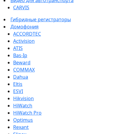
Видео для автотранспорта
CARVIS
Гибридные регистраторы
Домофония
ACCORDTEC
Activision
ATIS
Bas-Ip
Beward
COMMAX
Dahua
Eltis
ESVI
Hikvision
HiWatch
HiWatch Pro
Optimus
Rexant