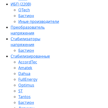
ИБП (220В)
QTech
Бастион
Иные производители
Преобразователь
напряжения
Стабилизаторы
напряжения
Бастион
Стабилизированные
AccordTec
Amatek
Dahua
FullEnergy
Optimus
ST
Tantos
Бастион