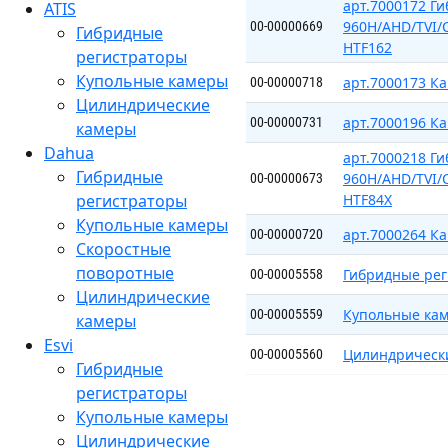
арт.7000172 Г
ATIS
960H/AHD/TVI/
00-00000669
Гибридные
HTF162
регистраторы
Купольные камеры
арт.7000173 Ка
00-00000718
Цилиндрические
арт.7000196 К
00-00000731
камеры
Dahua
арт.7000218 Г
Гибридные
960H/AHD/TVI/
00-00000673
регистраторы
HTF84X
Купольные камеры
арт.7000264 Ка
00-00000720
Скоростные
поворотные
Гибридные ре
00-00005558
Цилиндрические
Купольные ка
00-00005559
камеры
Esvi
Цилиндрическ
00-00005560
Гибридные
регистраторы
Купольные камеры
Цилиндрические