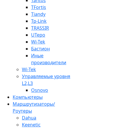
Tantos
TFortis
Tiandy
Tp-Link
TRASSIR
UTepo
Wi-Tek
Бастион
Иные
производители
Wi-Tek
Управляемые уровня
L2,L3
Osnovo
Компьютеры
Маршрутизаторы/
Роутеры
Dahua
Keenetic