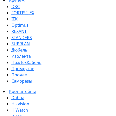
Крепеж
DKC
FORTISFLEX
IEK
Optimus
REXANT
STANDERS
SUPRLAN
Дюбель
Изолента
ПожТехКабель
Промрукав
Прочее
Саморезы
Кронштейны
Dahua
Hikvision
HiWatch