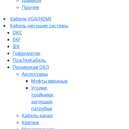
Давикон
Прочее
Кабели VGA/HDMI
Кабель-несущие системы
DKC
EKF
IEK
Гофроматик
ПожТехКабель
Промрукав ОКЛ
Аксессуары
Муфты вводные
Уголки,
тройники,
заглушки,
патрубки
Кабель-канал
Крепеж