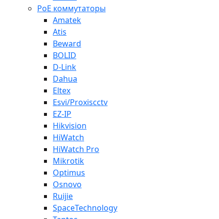
PoE коммутаторы
Amatek
Atis
Beward
BOLID
D-Link
Dahua
Eltex
Esvi/Proxiscctv
EZ-IP
Hikvision
HiWatch
HiWatch Pro
Mikrotik
Optimus
Osnovo
Ruijie
SpaceTechnology