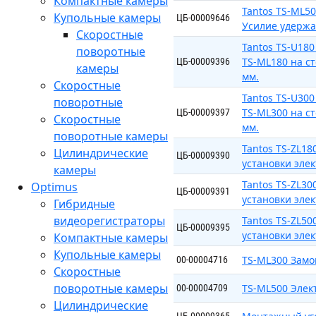
Компактные камеры
Tantos TS-ML5
Купольные камеры
ЦБ-00009646
Усилие удержан
Скоростные
Tantos TS-U180
поворотные
TS-ML180 на ст
ЦБ-00009396
камеры
мм.
Скоростные
Tantos TS-U300
поворотные
TS-ML300 на ст
ЦБ-00009397
Скоростные
мм.
поворотные камеры
Tantos TS-ZL1
Цилиндрические
ЦБ-00009390
установки эле
камеры
Tantos TS-ZL3
Optimus
ЦБ-00009391
установки эле
Гибридные
видеорегистраторы
Tantos TS-ZL5
ЦБ-00009395
установки эле
Компактные камеры
Купольные камеры
TS-ML300 Замо
00-00004716
Скоростные
поворотные камеры
TS-ML500 Элек
00-00004709
Цилиндрические