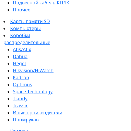
Подвесной кабель КПЛК
Прочее
Карты памяти SD
Компьютеры
Коробки
распределительные
Atis/Atix
Dahua
Hegel
Hikvision/HiWatch
Kadron
Optimus
Space Technology
Tiandy
Trassir
Иные производители
Промрукав