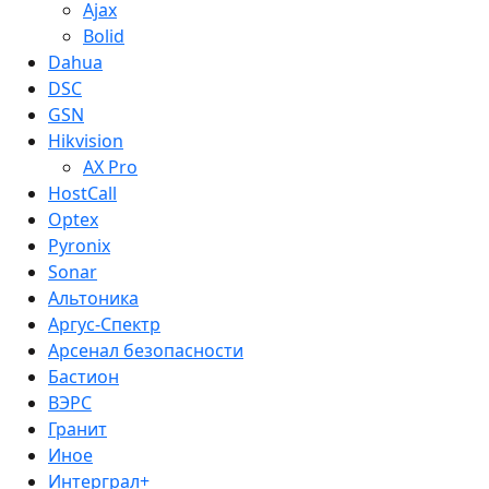
Ajax
Bolid
Dahua
DSC
GSN
Hikvision
AX Pro
HostCall
Optex
Pyronix
Sonar
Альтоника
Аргус-Спектр
Арсенал безопасности
Бастион
ВЭРС
Гранит
Иное
Интерграл+