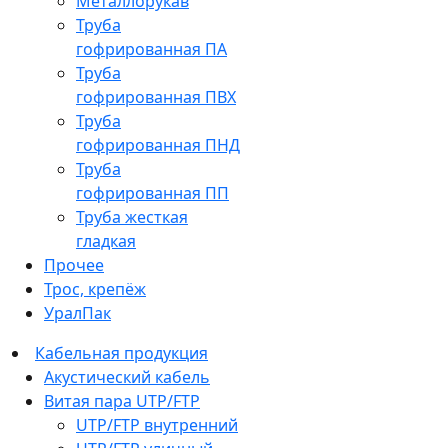
Металлорукав
Труба
гофрированная ПА
Труба
гофрированная ПВХ
Труба
гофрированная ПНД
Труба
гофрированная ПП
Труба жесткая
гладкая
Прочее
Трос, крепёж
УралПак
Кабельная продукция
Акустический кабель
Витая пара UTP/FTP
UTP/FTP внутренний