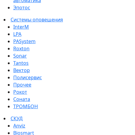
автоматика
Эпотос
Системы оповещения
InterM
LPA
PASystem
Roxton
Sonar
Tantos
Вектор
Полисервис
Прочее
Рокот
Соната
ТРОМБОН
СКУД
Anviz
Biosmart