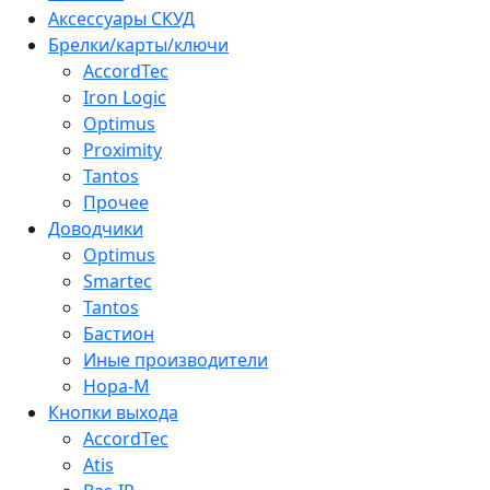
Аксессуары СКУД
Брелки/карты/ключи
AccordTec
Iron Logic
Optimus
Proximity
Tantos
Прочее
Доводчики
Optimus
Smartec
Tantos
Бастион
Иные производители
Нора-М
Кнопки выхода
AccordTec
Atis