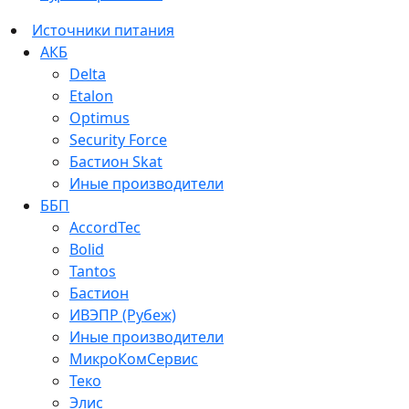
Источники питания
АКБ
Delta
Etalon
Optimus
Security Force
Бастион Skat
Иные производители
ББП
AccordTec
Bolid
Tantos
Бастион
ИВЭПР (Рубеж)
Иные производители
МикроКомСервис
Теко
Элис