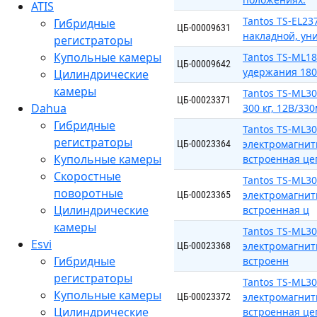
ATIS
Tantos TS-EL2
Гибридные
ЦБ-00009631
накладной, ун
регистраторы
Купольные камеры
Tantos TS-ML1
ЦБ-00009642
удержания 180 
Цилиндрические
камеры
Tantos TS-ML3
ЦБ-00023371
Dahua
300 кг, 12В/33
Гибридные
Tantos TS-ML3
регистраторы
электромагнитн
ЦБ-00023364
Купольные камеры
встроенная це
Скоростные
Tantos TS-ML3
поворотные
электромагнитн
ЦБ-00023365
Цилиндрические
встроенная ц
камеры
Tantos TS-ML3
Esvi
электромагнитн
ЦБ-00023368
Гибридные
встроенн
регистраторы
Tantos TS-ML3
Купольные камеры
электромагнитн
ЦБ-00023372
Цилиндрические
встроенная це