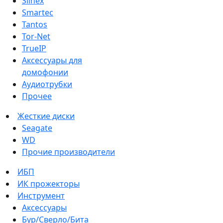
Slinex
Smartec
Tantos
Tor-Net
TrueIP
Аксессуары для
домофонии
Аудиотрубки
Прочее
Жесткие диски
Seagate
WD
Прочие производители
ИБП
ИК прожекторы
Инструмент
Аксессуары
Бур/Сверло/Бита