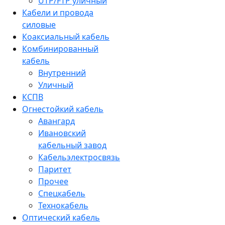
UTP/FTP уличный
Кабели и провода
силовые
Коаксиальный кабель
Комбинированный
кабель
Внутренний
Уличный
КСПВ
Огнестойкий кабель
Авангард
Ивановский
кабельный завод
Кабельэлектросвязь
Паритет
Прочее
Спецкабель
Технокабель
Оптический кабель