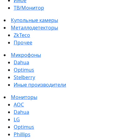
Иное
ТВ/Монитор
Купольные камеры
Металлодетекторы
ZkTeco
Прочее
Микрофоны
Dahua
Optimus
Stelberry
Иные производители
Мониторы
AOC
Dahua
LG
Optimus
Phillips