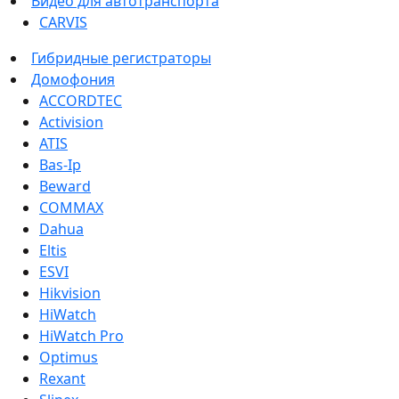
Видео для автотранспорта
CARVIS
Гибридные регистраторы
Домофония
ACCORDTEC
Activision
ATIS
Bas-Ip
Beward
COMMAX
Dahua
Eltis
ESVI
Hikvision
HiWatch
HiWatch Pro
Optimus
Rexant