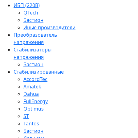
ИБП (220В)
QTech
Бастион
Иные производители
Преобразователь
напряжения
Стабилизаторы
напряжения
Бастион
Стабилизированные
AccordTec
Amatek
Dahua
FullEnergy
Optimus
ST
Tantos
Бастион