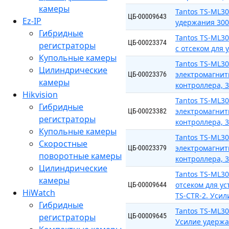
камеры
Tantos TS-ML3
ЦБ-00009643
Ez-IP
удержания 300 
Гибридные
Tantos TS-ML3
ЦБ-00023374
регистраторы
с отсеком для 
Купольные камеры
Tantos TS-ML3
Цилиндрические
электромагнит
ЦБ-00023376
камеры
контроллера, 3
Hikvision
Tantos TS-ML3
Гибридные
электромагнит
ЦБ-00023382
регистраторы
контроллера, 3
Купольные камеры
Tantos TS-ML3
Скоростные
электромагнит
ЦБ-00023379
поворотные камеры
контроллера, 3
Цилиндрические
Tantos TS-ML3
камеры
отсеком для ус
ЦБ-00009644
HiWatch
TS-CTR-2. Усил
Гибридные
Tantos TS-ML3
регистраторы
ЦБ-00009645
Усилие удержан