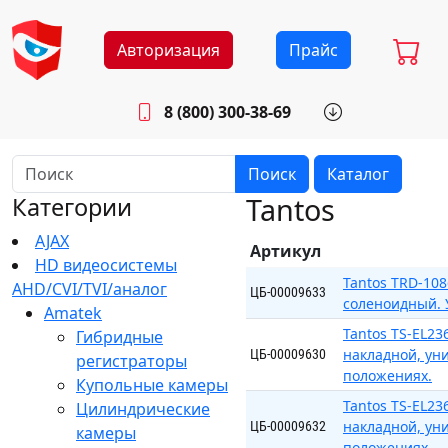
Авторизация
Прайс
8 (800) 300-38-69
info@sistemab.ru
Будни: 8.30 - 17.00
Поиск
Каталог
Tantos
Категории
AJAX
Артикул
HD видеосистемы
Tantos TRD-10
AHD/CVI/TVI/аналог
ЦБ-00009633
соленоидный. У
Amatek
Tantos TS-EL23
Гибридные
накладной, ун
ЦБ-00009630
регистраторы
положениях.
Купольные камеры
Tantos TS-EL2
Цилиндрические
накладной, ун
ЦБ-00009632
камеры
положениях.