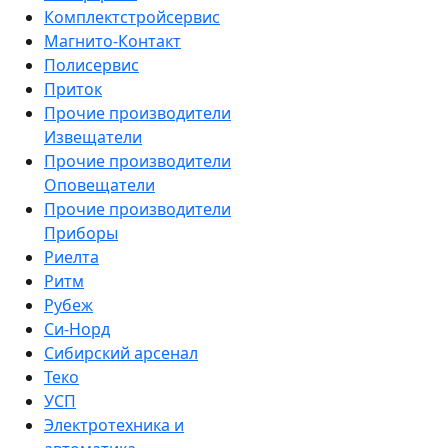
Комплектстройсервис
Магнито-Контакт
Полисервис
Приток
Прочие производители
Извещатели
Прочие производители
Оповещатели
Прочие производители
Приборы
Риелта
Ритм
Рубеж
Си-Норд
Сибирский арсенал
Теко
УСП
Электротехника и