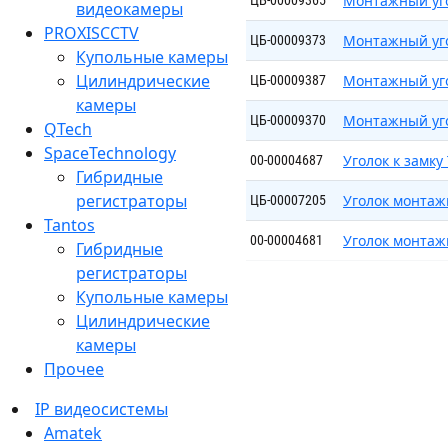
Монтажный уго
ЦБ-00009365
видеокамеры
PROXISCCTV
Монтажный уго
ЦБ-00009373
Купольные камеры
Цилиндрические
Монтажный уго
ЦБ-00009387
камеры
Монтажный уго
ЦБ-00009370
QTech
SpaceTechnology
Уголок к замку
00-00004687
Гибридные
регистраторы
Уголок монтаж
ЦБ-00007205
Tantos
Уголок монтаж
00-00004681
Гибридные
регистраторы
Купольные камеры
Цилиндрические
камеры
Прочее
IP видеосистемы
Amatek