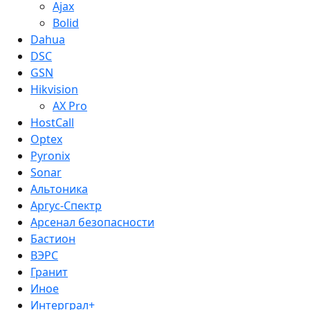
Ajax
Bolid
Dahua
DSC
GSN
Hikvision
AX Pro
HostCall
Optex
Pyronix
Sonar
Альтоника
Аргус-Спектр
Арсенал безопасности
Бастион
ВЭРС
Гранит
Иное
Интерграл+