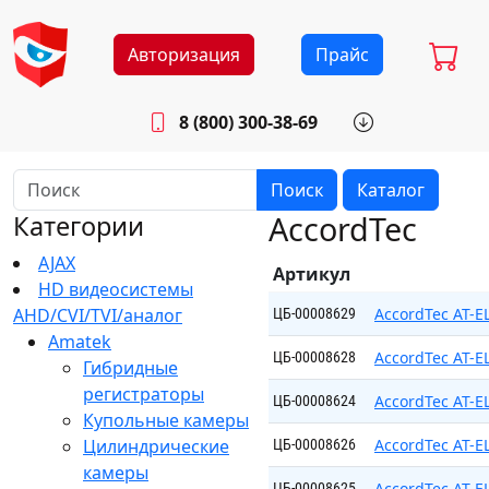
Авторизация
Прайс
8 (800) 300-38-69
info@sistemab.ru
Будни: 8.30 - 17.00
Поиск
Каталог
AccordTec
Категории
AJAX
Артикул
HD видеосистемы
AHD/CVI/TVI/аналог
AccordTec AT-E
ЦБ-00008629
Amatek
AccordTec AT-E
ЦБ-00008628
Гибридные
регистраторы
AccordTec AT-E
ЦБ-00008624
Купольные камеры
Цилиндрические
AccordTec AT-
ЦБ-00008626
камеры
AccordTec AT-E
ЦБ-00008625