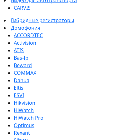
Видео для автотранспорта
CARVIS
Гибридные регистраторы
Домофония
ACCORDTEC
Activision
ATIS
Bas-Ip
Beward
COMMAX
Dahua
Eltis
ESVI
Hikvision
HiWatch
HiWatch Pro
Optimus
Rexant