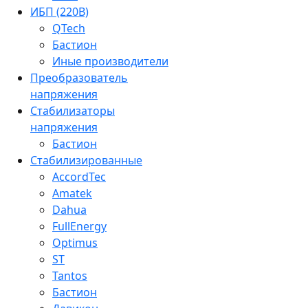
ИБП (220В)
QTech
Бастион
Иные производители
Преобразователь
напряжения
Стабилизаторы
напряжения
Бастион
Стабилизированные
AccordTec
Amatek
Dahua
FullEnergy
Optimus
ST
Tantos
Бастион