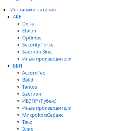
Источники питания
АКБ
Delta
Etalon
Optimus
Security Force
Бастион Skat
Иные производители
ББП
AccordTec
Bolid
Tantos
Бастион
ИВЭПР (Рубеж)
Иные производители
МикроКомСервис
Теко
Элис