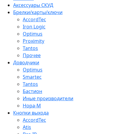
Аксессуары СКУД
Брелки/карты/ключи
AccordTec
Iron Logic
Optimus
Proximity
Tantos
Прочее
Доводчики
Optimus
Smartec
Tantos
Бастион
Иные производители
Нора-М
Кнопки выхода
AccordTec
Atis