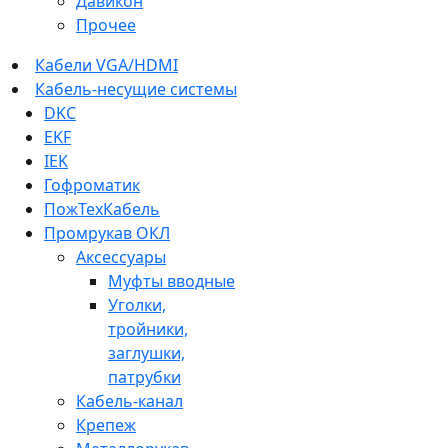
Давикон
Прочее
Кабели VGA/HDMI
Кабель-несущие системы
DKC
EKF
IEK
Гофроматик
ПожТехКабель
Промрукав ОКЛ
Аксессуары
Муфты вводные
Уголки,
тройники,
заглушки,
патрубки
Кабель-канал
Крепеж