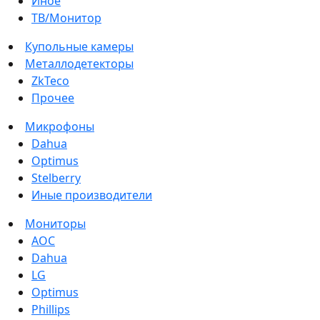
Иное
ТВ/Монитор
Купольные камеры
Металлодетекторы
ZkTeco
Прочее
Микрофоны
Dahua
Optimus
Stelberry
Иные производители
Мониторы
AOC
Dahua
LG
Optimus
Phillips