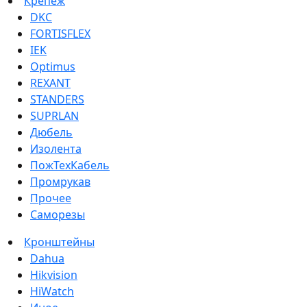
Крепеж
DKC
FORTISFLEX
IEK
Optimus
REXANT
STANDERS
SUPRLAN
Дюбель
Изолента
ПожТехКабель
Промрукав
Прочее
Саморезы
Кронштейны
Dahua
Hikvision
HiWatch