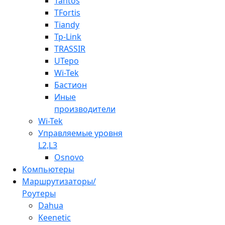
Tantos
TFortis
Tiandy
Tp-Link
TRASSIR
UTepo
Wi-Tek
Бастион
Иные
производители
Wi-Tek
Управляемые уровня
L2,L3
Osnovo
Компьютеры
Маршрутизаторы/
Роутеры
Dahua
Keenetic