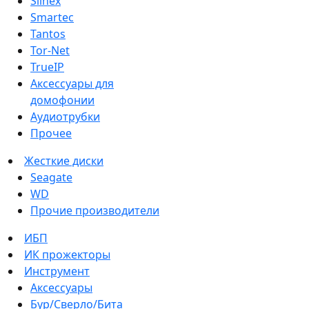
Slinex
Smartec
Tantos
Tor-Net
TrueIP
Аксессуары для
домофонии
Аудиотрубки
Прочее
Жесткие диски
Seagate
WD
Прочие производители
ИБП
ИК прожекторы
Инструмент
Аксессуары
Бур/Сверло/Бита