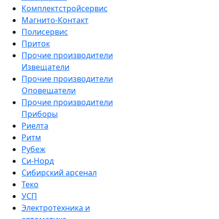
Комплектстройсервис
Магнито-Контакт
Полисервис
Приток
Прочие производители
Извещатели
Прочие производители
Оповещатели
Прочие производители
Приборы
Риелта
Ритм
Рубеж
Си-Норд
Сибирский арсенал
Теко
УСП
Электротехника и