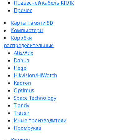
Подвесной кабель КПЛК
Прочее
Карты памяти SD
Компьютеры
Коробки
распределительные
Atis/Atix
Dahua
Hegel
Hikvision/HiWatch
Kadron
Optimus
Space Technology
Tiandy
Trassir
Иные производители
Промрукав