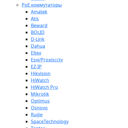
PoE коммутаторы
Amatek
Atis
Beward
BOLID
D-Link
Dahua
Eltex
Esvi/Proxiscctv
EZ-IP
Hikvision
HiWatch
HiWatch Pro
Mikrotik
Optimus
Osnovo
Ruijie
SpaceTechnology