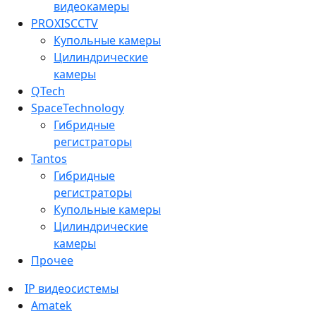
видеокамеры
PROXISCCTV
Купольные камеры
Цилиндрические
камеры
QTech
SpaceTechnology
Гибридные
регистраторы
Tantos
Гибридные
регистраторы
Купольные камеры
Цилиндрические
камеры
Прочее
IP видеосистемы
Amatek