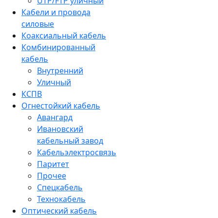
UTP/FTP уличный
Кабели и провода
силовые
Коаксиальный кабель
Комбинированный
кабель
Внутренний
Уличный
КСПВ
Огнестойкий кабель
Авангард
Ивановский
кабельный завод
Кабельэлектросвязь
Паритет
Прочее
Спецкабель
Технокабель
Оптический кабель