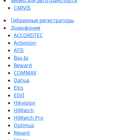
Видео для автотранспорта
CARVIS
Гибридные регистраторы
Домофония
ACCORDTEC
Activision
ATIS
Bas-Ip
Beward
COMMAX
Dahua
Eltis
ESVI
Hikvision
HiWatch
HiWatch Pro
Optimus
Rexant