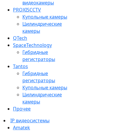
видеокамеры
PROXISCCTV
Купольные камеры
Цилиндрические
камеры
QTech
SpaceTechnology
Гибридные
регистраторы
Tantos
Гибридные
регистраторы
Купольные камеры
Цилиндрические
камеры
Прочее
IP видеосистемы
Amatek