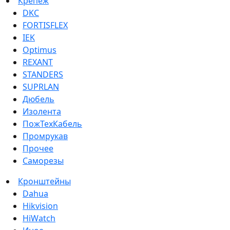
Крепеж
DKC
FORTISFLEX
IEK
Optimus
REXANT
STANDERS
SUPRLAN
Дюбель
Изолента
ПожТехКабель
Промрукав
Прочее
Саморезы
Кронштейны
Dahua
Hikvision
HiWatch