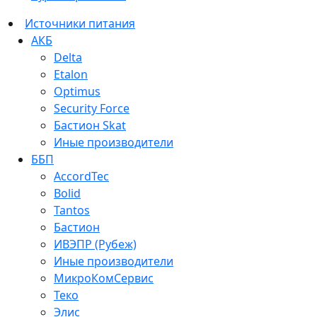
Источники питания
АКБ
Delta
Etalon
Optimus
Security Force
Бастион Skat
Иные производители
ББП
AccordTec
Bolid
Tantos
Бастион
ИВЭПР (Рубеж)
Иные производители
МикроКомСервис
Теко
Элис