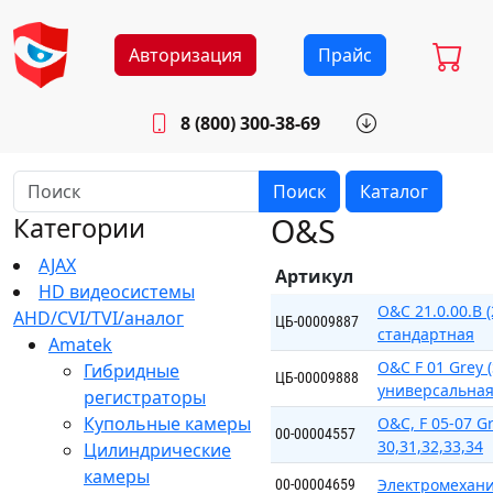
Авторизация
Прайс
8 (800) 300-38-69
info@sistemab.ru
Будни: 8.30 - 17.00
Поиск
Каталог
O&S
Категории
AJAX
Артикул
HD видеосистемы
O&C 21.0.00.B 
AHD/CVI/TVI/аналог
ЦБ-00009887
стандартная
Amatek
O&C F 01 Grey 
Гибридные
ЦБ-00009888
универсальная 
регистраторы
Купольные камеры
O&C, F 05-07 G
00-00004557
30,31,32,33,34
Цилиндрические
камеры
Электромехани
00-00004659