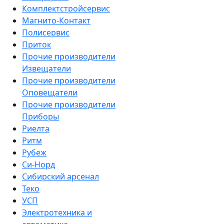
Комплектстройсервис
Магнито-Контакт
Полисервис
Приток
Прочие производители
Извещатели
Прочие производители
Оповещатели
Прочие производители
Приборы
Риелта
Ритм
Рубеж
Си-Норд
Сибирский арсенал
Теко
УСП
Электротехника и