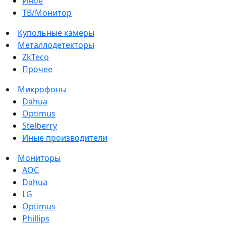
Иное
ТВ/Монитор
Купольные камеры
Металлодетекторы
ZkTeco
Прочее
Микрофоны
Dahua
Optimus
Stelberry
Иные производители
Мониторы
AOC
Dahua
LG
Optimus
Phillips