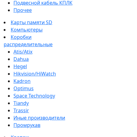
Подвесной кабель КПЛК
Прочее
Карты памяти SD
Компьютеры
Коробки
распределительные
Atis/Atix
Dahua
Hegel
Hikvision/HiWatch
Kadron
Optimus
Space Technology
Tiandy
Trassir
Иные производители
Промрукав