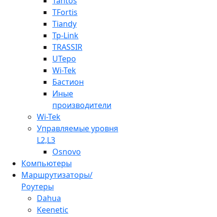
Tantos
TFortis
Tiandy
Tp-Link
TRASSIR
UTepo
Wi-Tek
Бастион
Иные
производители
Wi-Tek
Управляемые уровня
L2,L3
Osnovo
Компьютеры
Маршрутизаторы/
Роутеры
Dahua
Keenetic