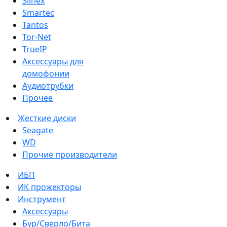
Slinex
Smartec
Tantos
Tor-Net
TrueIP
Аксессуары для
домофонии
Аудиотрубки
Прочее
Жесткие диски
Seagate
WD
Прочие производители
ИБП
ИК прожекторы
Инструмент
Аксессуары
Бур/Сверло/Бита