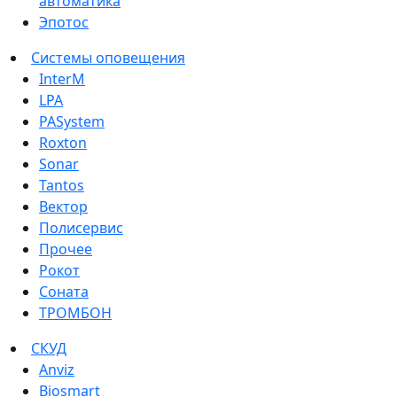
автоматика
Эпотос
Системы оповещения
InterM
LPA
PASystem
Roxton
Sonar
Tantos
Вектор
Полисервис
Прочее
Рокот
Соната
ТРОМБОН
СКУД
Anviz
Biosmart