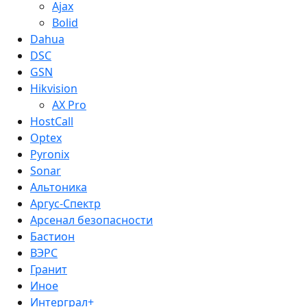
Ajax
Bolid
Dahua
DSC
GSN
Hikvision
AX Pro
HostCall
Optex
Pyronix
Sonar
Альтоника
Аргус-Спектр
Арсенал безопасности
Бастион
ВЭРС
Гранит
Иное
Интерграл+