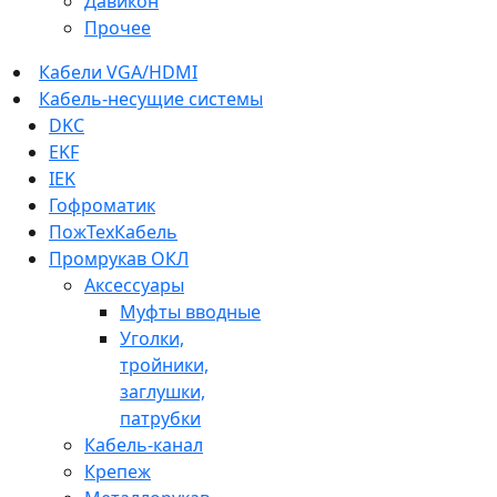
Давикон
Прочее
Кабели VGA/HDMI
Кабель-несущие системы
DKC
EKF
IEK
Гофроматик
ПожТехКабель
Промрукав ОКЛ
Аксессуары
Муфты вводные
Уголки,
тройники,
заглушки,
патрубки
Кабель-канал
Крепеж