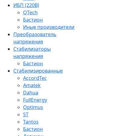
ИБП (220В)
QTech
Бастион
Иные производители
Преобразователь
напряжения
Стабилизаторы
напряжения
Бастион
Стабилизированные
AccordTec
Amatek
Dahua
FullEnergy
Optimus
ST
Tantos
Бастион