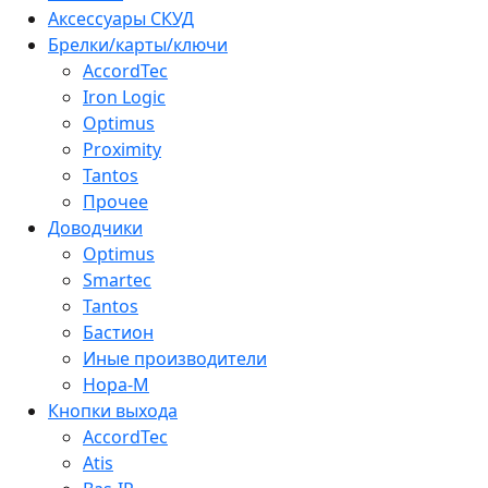
Аксессуары СКУД
Брелки/карты/ключи
AccordTec
Iron Logic
Optimus
Proximity
Tantos
Прочее
Доводчики
Optimus
Smartec
Tantos
Бастион
Иные производители
Нора-М
Кнопки выхода
AccordTec
Atis