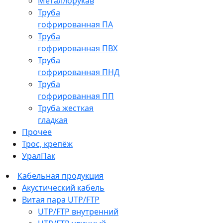
Металлорукав
Труба
гофрированная ПА
Труба
гофрированная ПВХ
Труба
гофрированная ПНД
Труба
гофрированная ПП
Труба жесткая
гладкая
Прочее
Трос, крепёж
УралПак
Кабельная продукция
Акустический кабель
Витая пара UTP/FTP
UTP/FTP внутренний