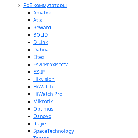
PoE коммутаторы
Amatek
Atis
Beward
BOLID
D-Link
Dahua
Eltex
Esvi/Proxiscctv
EZ-IP
Hikvision
HiWatch
HiWatch Pro
Mikrotik
Optimus
Osnovo
Ruijie
SpaceTechnology