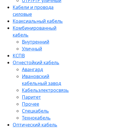
UTP/FTP уличный
Кабели и провода
силовые
Коаксиальный кабель
Комбинированный
кабель
Внутренний
Уличный
КСПВ
Огнестойкий кабель
Авангард
Ивановский
кабельный завод
Кабельэлектросвязь
Паритет
Прочее
Спецкабель
Технокабель
Оптический кабель