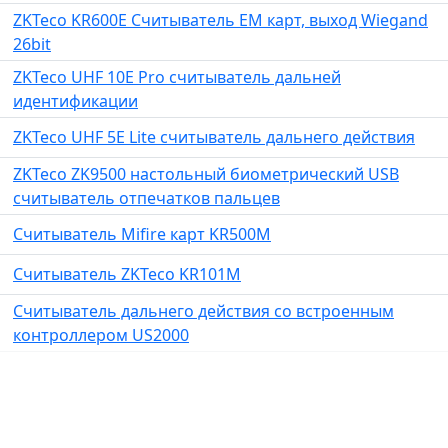
ZKTeco KR600E Считыватель EM карт, выход Wiegand
26bit
ZKTeco UHF 10E Pro считыватель дальней
идентификации
ZKTeco UHF 5E Lite считыватель дальнего действия
ZKTeco ZK9500 настольный биометрический USB
считыватель отпечатков пальцев
Считыватель Mifire карт KR500M
Считыватель ZKTeco KR101M
Считыватель дальнего действия со встроенным
контроллером US2000