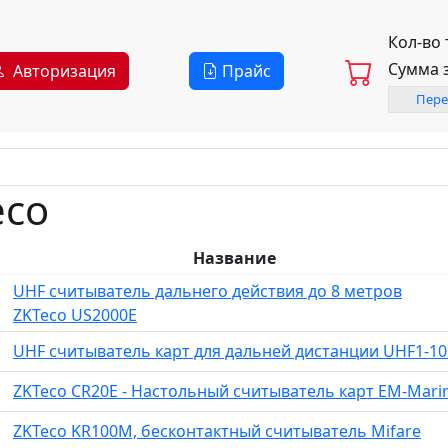
Кол-во
Сумма 
Авторизация
Прайс
Пере
eco
Название
UHF считыватель дальнего действия до 8 метров
ZKTeco US2000E
UHF считыватель карт для дальней дистанции UHF1-10
ZKTeco CR20E - Настольный считыватель карт EM-Mari
ZKTeco KR100M, бесконтактный считыватель Mifare