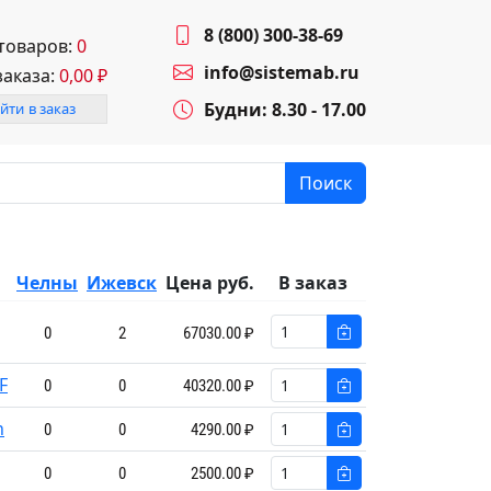
8 (800) 300-38-69
 товаров:
0
info@sistemab.ru
заказа:
0,00
₽
Будни: 8.30 - 17.00
йти в заказ
Поиск
Челны
Ижевск
Цена руб.
В заказ
0
2
67030.00 ₽
F
0
0
40320.00 ₽
n
0
0
4290.00 ₽
0
0
2500.00 ₽