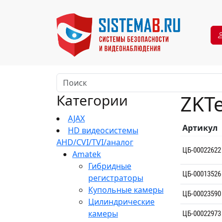
ZKT
Категории
AJAX
Артикул
HD видеосистемы
AHD/CVI/TVI/аналог
ЦБ-00022622
Amatek
Гибридные
ЦБ-00013526
регистраторы
Купольные камеры
ЦБ-00023590
Цилиндрические
камеры
ЦБ-00022973