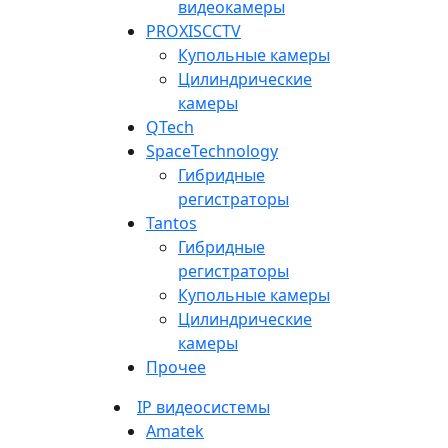
видеокамеры
PROXISCCTV
Купольные камеры
Цилиндрические
камеры
QTech
SpaceTechnology
Гибридные
регистраторы
Tantos
Гибридные
регистраторы
Купольные камеры
Цилиндрические
камеры
Прочее
IP видеосистемы
Amatek