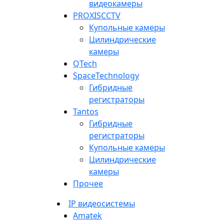
видеокамеры
PROXISCCTV
Купольные камеры
Цилиндрические
камеры
QTech
SpaceTechnology
Гибридные
регистраторы
Tantos
Гибридные
регистраторы
Купольные камеры
Цилиндрические
камеры
Прочее
IP видеосистемы
Amatek