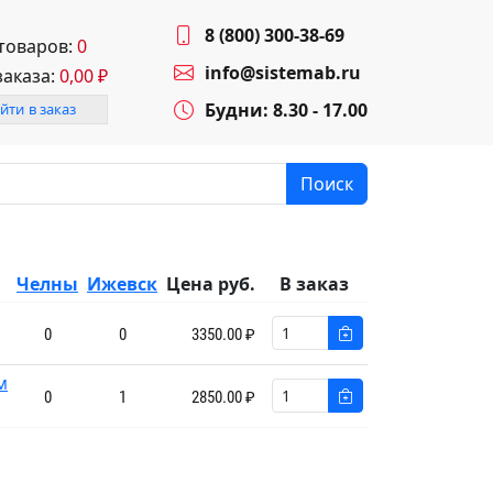
8 (800) 300-38-69
 товаров:
0
info@sistemab.ru
заказа:
0,00
₽
Будни: 8.30 - 17.00
йти в заказ
Поиск
Челны
Ижевск
Цена руб.
В заказ
0
0
3350.00 ₽
м
0
1
2850.00 ₽