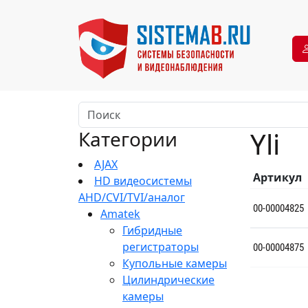
Yli
Категории
AJAX
Артикул
HD видеосистемы
AHD/CVI/TVI/аналог
00-00004825
Amatek
Гибридные
регистраторы
00-00004875
Купольные камеры
Цилиндрические
камеры