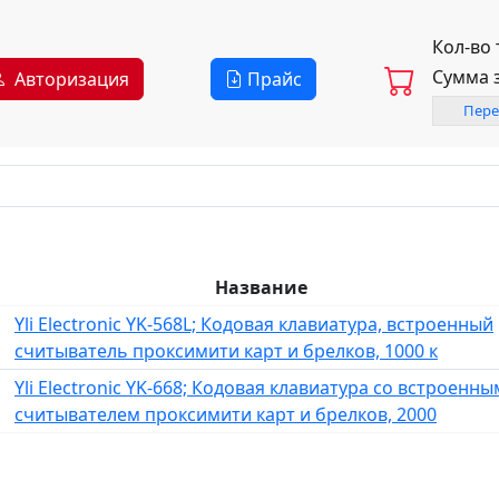
Кол-во
Сумма 
Авторизация
Прайс
Пере
Название
Yli Electronic YK-568L; Кодовая клавиатура, встроенный
считыватель проксимити карт и брелков, 1000 к
Yli Electronic YK-668; Кодовая клавиатура со встроенны
считывателем проксимити карт и брелков, 2000