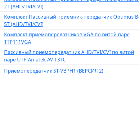
2T (AHD/TVI/CVI)
Комплект Пассивный приемник-передатчик Optimus B
5T (AHD/TVI/CVI)
Комплект приемопередатчиков VGA по витой паре
TTP111VGA
Пассивный приемопередатчик AHD/TVI/CVI по витой
паре UTP Amatek AV-T3TC
Приемопередатчик ST-VBPH1 (ВЕРСИЯ 2)