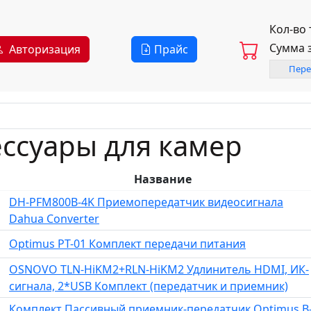
Кол-во
Сумма 
Авторизация
Прайс
Пере
ессуары для камер
Название
DH-PFM800B-4K Приемопередатчик видеосигнала
Dahua Converter
Optimus PT-01 Комплект передачи питания
OSNOVO TLN-HiKM2+RLN-HiKM2 Удлинитель HDMI, ИК-
сигнала, 2*USB Комплект (передатчик и приемник)
Комплект Пассивный приемник-передатчик Optimus B