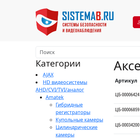
Акс
Категории
AJAX
Артикул
HD видеосистемы
AHD/CVI/TVI/аналог
ЦБ-00006424
Amatek
Гибридные
ЦБ-00006859
регистраторы
Купольные камеры
ЦБ-00034200
Цилиндрические
камеры