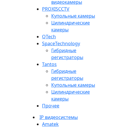
видеокамеры
PROXISCCTV
Купольные камеры
Цилиндрические
камеры
QTech
SpaceTechnology
Гибридные
регистраторы
Tantos
Гибридные
регистраторы
Купольные камеры
Цилиндрические
камеры
Прочее
IP видеосистемы
Amatek