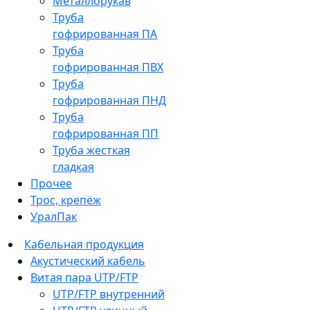
Металлорукав
Труба
гофрированная ПА
Труба
гофрированная ПВХ
Труба
гофрированная ПНД
Труба
гофрированная ПП
Труба жесткая
гладкая
Прочее
Трос, крепёж
УралПак
Кабельная продукция
Акустический кабель
Витая пара UTP/FTP
UTP/FTP внутренний