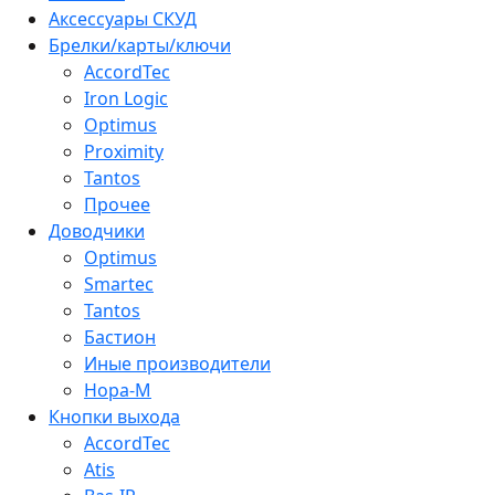
Аксессуары СКУД
Брелки/карты/ключи
AccordTec
Iron Logic
Optimus
Proximity
Tantos
Прочее
Доводчики
Optimus
Smartec
Tantos
Бастион
Иные производители
Нора-М
Кнопки выхода
AccordTec
Atis