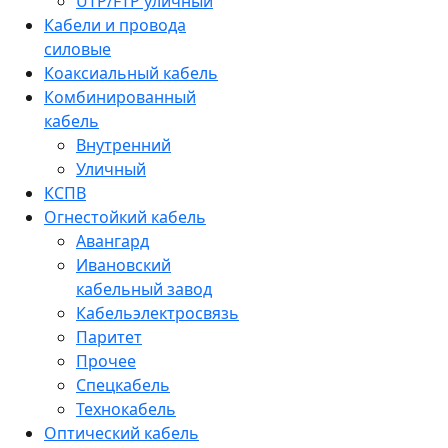
UTP/FTP уличный
Кабели и провода
силовые
Коаксиальный кабель
Комбинированный
кабель
Внутренний
Уличный
КСПВ
Огнестойкий кабель
Авангард
Ивановский
кабельный завод
Кабельэлектросвязь
Паритет
Прочее
Спецкабель
Технокабель
Оптический кабель