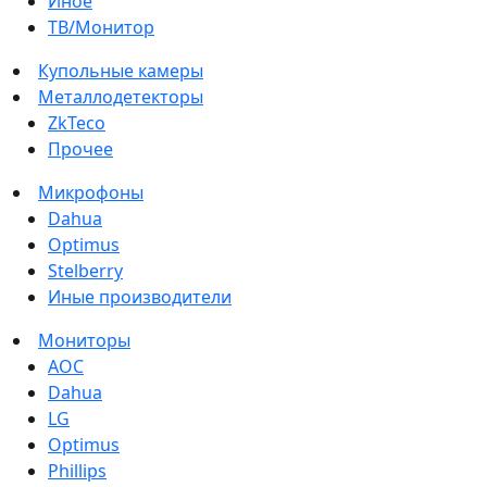
Иное
ТВ/Монитор
Купольные камеры
Металлодетекторы
ZkTeco
Прочее
Микрофоны
Dahua
Optimus
Stelberry
Иные производители
Мониторы
AOC
Dahua
LG
Optimus
Phillips