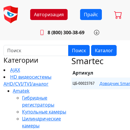
Авторизация
Прайс
8 (800) 300-38-69
info@sistemab.ru
Будни: 8.30 - 17.00
Поиск
Каталог
Smartec
Категории
AJAX
Артикул
HD видеосистемы
AHD/CVI/TVI/аналог
Доводчик Smar
ЦБ-00023767
Amatek
Гибридные
регистраторы
Купольные камеры
Цилиндрические
камеры