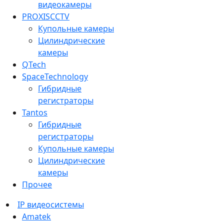
видеокамеры
PROXISCCTV
Купольные камеры
Цилиндрические
камеры
QTech
SpaceTechnology
Гибридные
регистраторы
Tantos
Гибридные
регистраторы
Купольные камеры
Цилиндрические
камеры
Прочее
IP видеосистемы
Amatek