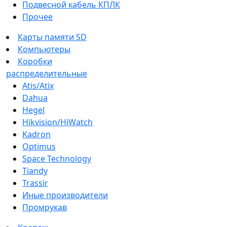
Подвесной кабель КПЛК
Прочее
Карты памяти SD
Компьютеры
Коробки
распределительные
Atis/Atix
Dahua
Hegel
Hikvision/HiWatch
Kadron
Optimus
Space Technology
Tiandy
Trassir
Иные производители
Промрукав