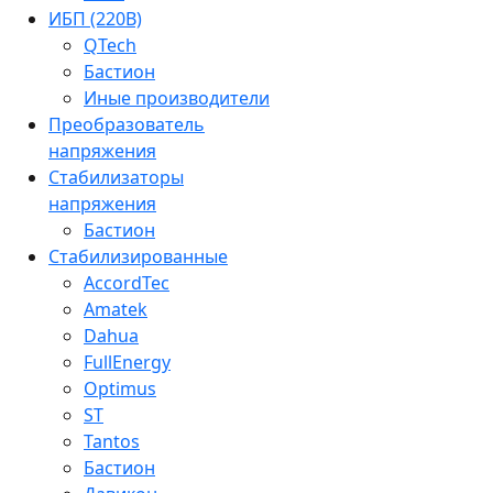
ИБП (220В)
QTech
Бастион
Иные производители
Преобразователь
напряжения
Стабилизаторы
напряжения
Бастион
Стабилизированные
AccordTec
Amatek
Dahua
FullEnergy
Optimus
ST
Tantos
Бастион