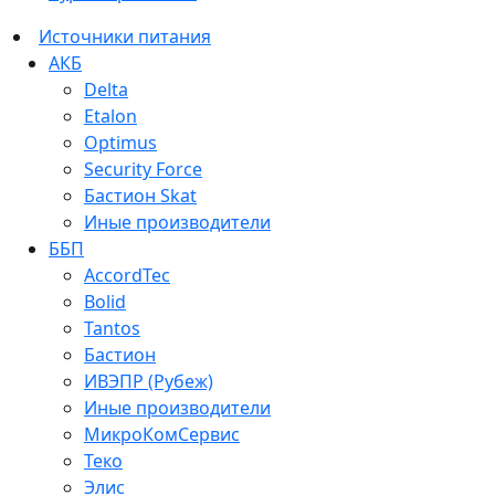
Источники питания
АКБ
Delta
Etalon
Optimus
Security Force
Бастион Skat
Иные производители
ББП
AccordTec
Bolid
Tantos
Бастион
ИВЭПР (Рубеж)
Иные производители
МикроКомСервис
Теко
Элис