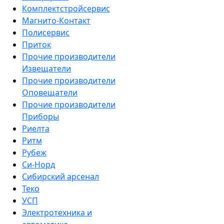
Комплектстройсервис
Магнито-Контакт
Полисервис
Приток
Прочие производители
Извещатели
Прочие производители
Оповещатели
Прочие производители
Приборы
Риелта
Ритм
Рубеж
Си-Норд
Сибирский арсенал
Теко
УСП
Электротехника и