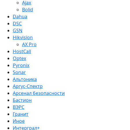
Ajax
Bolid
Dahua
DSC
GSN
Hikvision
AX Pro
HostCall
Optex
Pyronix
Sonar
Альтоника
Аргус-Спектр
Арсенал безопасности
Бастион
ВЭРС
Гранит
Иное
Интерграл+