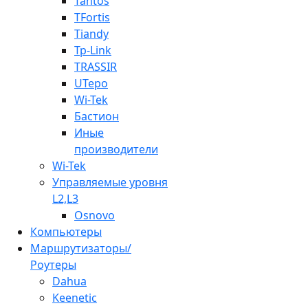
Tantos
TFortis
Tiandy
Tp-Link
TRASSIR
UTepo
Wi-Tek
Бастион
Иные
производители
Wi-Tek
Управляемые уровня
L2,L3
Osnovo
Компьютеры
Маршрутизаторы/
Роутеры
Dahua
Keenetic