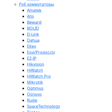
PoE коммутаторы
Amatek
Atis
Beward
BOLID
D-Link
Dahua
Eltex
Esvi/Proxiscctv
EZ-IP
Hikvision
HiWatch
HiWatch Pro
Mikrotik
Optimus
Osnovo
Ruijie
SpaceTechnology