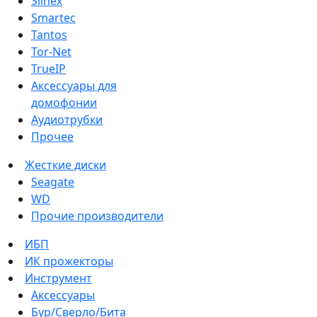
Slinex
Smartec
Tantos
Tor-Net
TrueIP
Аксессуары для
домофонии
Аудиотрубки
Прочее
Жесткие диски
Seagate
WD
Прочие производители
ИБП
ИК прожекторы
Инструмент
Аксессуары
Бур/Сверло/Бита