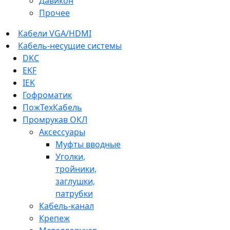
Давикон
Прочее
Кабели VGA/HDMI
Кабель-несущие системы
DKC
EKF
IEK
Гофроматик
ПожТехКабель
Промрукав ОКЛ
Аксессуары
Муфты вводные
Уголки,
тройники,
заглушки,
патрубки
Кабель-канал
Крепеж