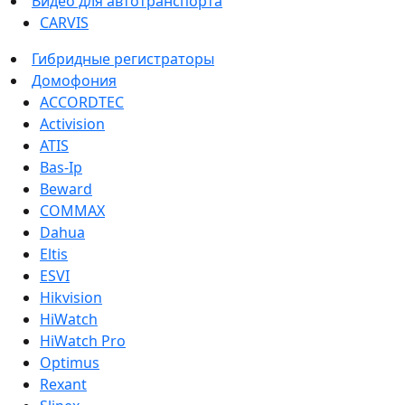
Видео для автотранспорта
CARVIS
Гибридные регистраторы
Домофония
ACCORDTEC
Activision
ATIS
Bas-Ip
Beward
COMMAX
Dahua
Eltis
ESVI
Hikvision
HiWatch
HiWatch Pro
Optimus
Rexant