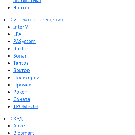
автоматика
Эпотос
Системы оповещения
InterM
LPA
PASystem
Roxton
Sonar
Tantos
Вектор
Полисервис
Прочее
Рокот
Соната
ТРОМБОН
СКУД
Anviz
Biosmart