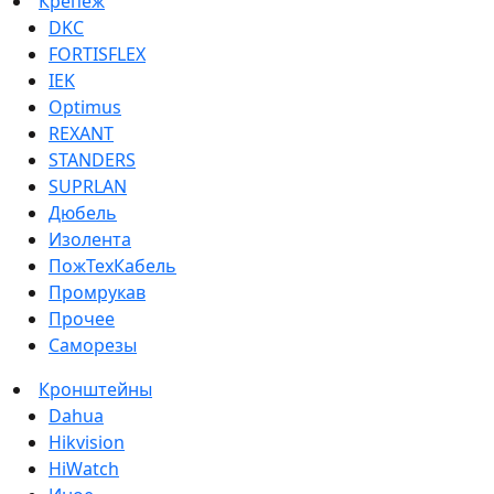
Крепеж
DKC
FORTISFLEX
IEK
Optimus
REXANT
STANDERS
SUPRLAN
Дюбель
Изолента
ПожТехКабель
Промрукав
Прочее
Саморезы
Кронштейны
Dahua
Hikvision
HiWatch