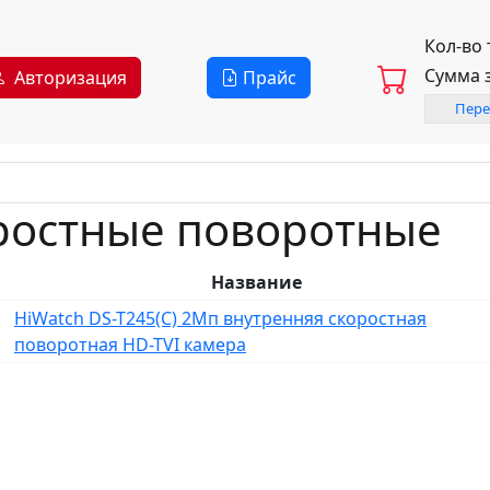
Кол-во
Сумма 
Авторизация
Прайс
Пере
ростные поворотные
Название
HiWatch DS-T245(C) 2Мп внутренняя скоростная
поворотная HD-TVI камера