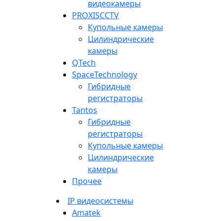
видеокамеры
PROXISCCTV
Купольные камеры
Цилиндрические
камеры
QTech
SpaceTechnology
Гибридные
регистраторы
Tantos
Гибридные
регистраторы
Купольные камеры
Цилиндрические
камеры
Прочее
IP видеосистемы
Amatek