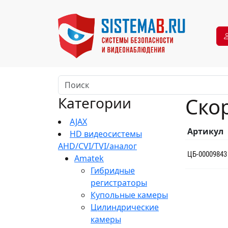
Ско
Категории
AJAX
Артикул
HD видеосистемы
AHD/CVI/TVI/аналог
ЦБ-00009843
Amatek
Гибридные
регистраторы
Купольные камеры
Цилиндрические
камеры