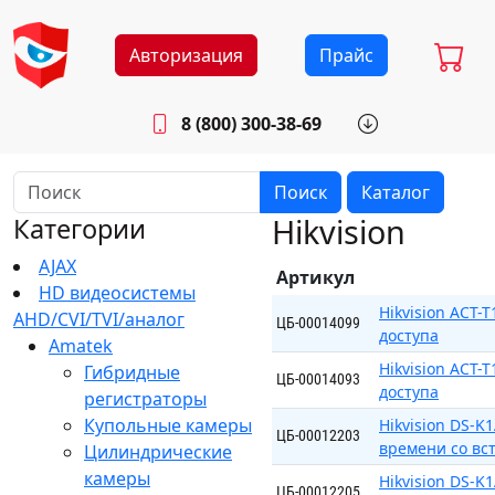
Авторизация
Прайс
8 (800) 300-38-69
info@sistemab.ru
Будни: 8.30 - 17.00
Поиск
Каталог
Hikvision
Категории
AJAX
Артикул
HD видеосистемы
Hikvision ACT
AHD/CVI/TVI/аналог
ЦБ-00014099
доступа
Amatek
Hikvision ACT
Гибридные
ЦБ-00014093
доступа
регистраторы
Купольные камеры
Hikvision DS-K
ЦБ-00012203
времени со вс
Цилиндрические
камеры
Hikvision DS-K
ЦБ-00012205