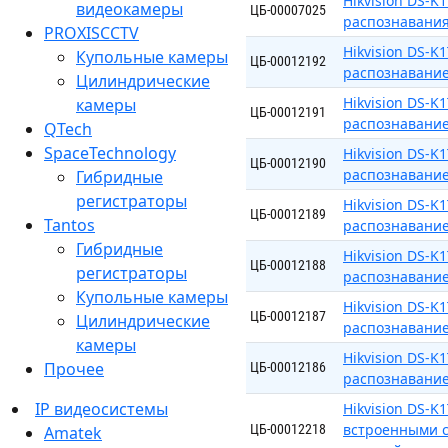
Hikvision DS-
видеокамеры
ЦБ-00007025
распознавания
PROXISCCTV
Hikvision DS-K
Купольные камеры
ЦБ-00012192
распознавание
Цилиндрические
Hikvision DS-
камеры
ЦБ-00012191
распознаванием
QTech
SpaceTechnology
Hikvision DS-
ЦБ-00012190
распознаванием
Гибридные
регистраторы
Hikvision DS-K
ЦБ-00012189
Tantos
распознавание
Гибридные
Hikvision DS-K
ЦБ-00012188
регистраторы
распознавание
Купольные камеры
Hikvision DS-K
ЦБ-00012187
Цилиндрические
распознаванием
камеры
Hikvision DS-K
Прочее
ЦБ-00012186
распознаванием
IP видеосистемы
Hikvision DS-K
встроенными с
ЦБ-00012218
Amatek