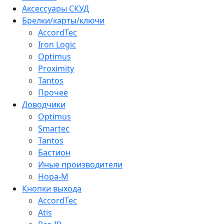
Аксессуары СКУД
Брелки/карты/ключи
AccordTec
Iron Logic
Optimus
Proximity
Tantos
Прочее
Доводчики
Optimus
Smartec
Tantos
Бастион
Иные производители
Нора-М
Кнопки выхода
AccordTec
Atis