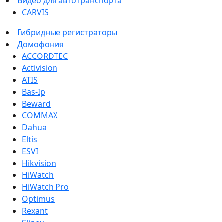
Видео для автотранспорта
CARVIS
Гибридные регистраторы
Домофония
ACCORDTEC
Activision
ATIS
Bas-Ip
Beward
COMMAX
Dahua
Eltis
ESVI
Hikvision
HiWatch
HiWatch Pro
Optimus
Rexant