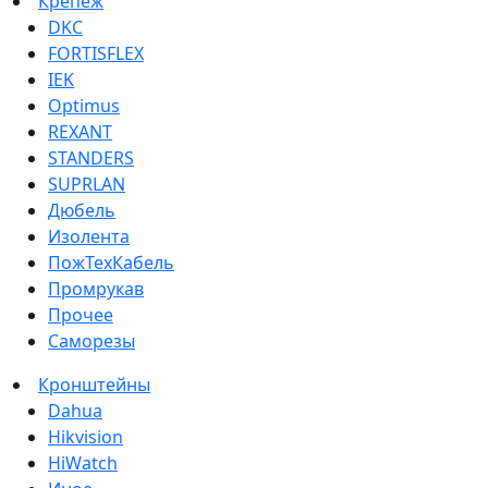
Крепеж
DKC
FORTISFLEX
IEK
Optimus
REXANT
STANDERS
SUPRLAN
Дюбель
Изолента
ПожТехКабель
Промрукав
Прочее
Саморезы
Кронштейны
Dahua
Hikvision
HiWatch