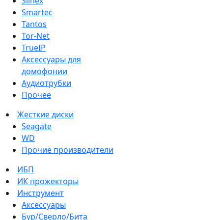
Slinex
Smartec
Tantos
Tor-Net
TrueIP
Аксессуары для
домофонии
Аудиотрубки
Прочее
Жесткие диски
Seagate
WD
Прочие производители
ИБП
ИК прожекторы
Инструмент
Аксессуары
Бур/Сверло/Бита