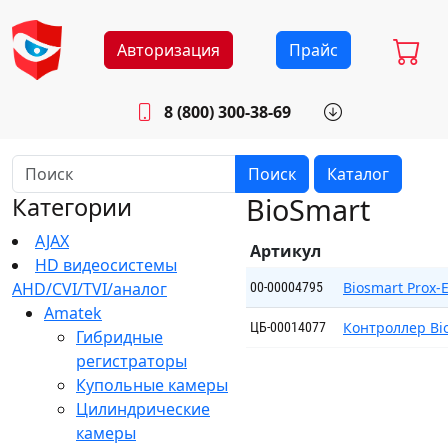
Авторизация
Прайс
8 (800) 300-38-69
info@sistemab.ru
Будни: 8.30 - 17.00
Поиск
Каталог
BioSmart
Категории
AJAX
Артикул
HD видеосистемы
AHD/CVI/TVI/аналог
Biosmart Prox-
00-00004795
Amatek
Контроллер Bio
ЦБ-00014077
Гибридные
регистраторы
Купольные камеры
Цилиндрические
камеры