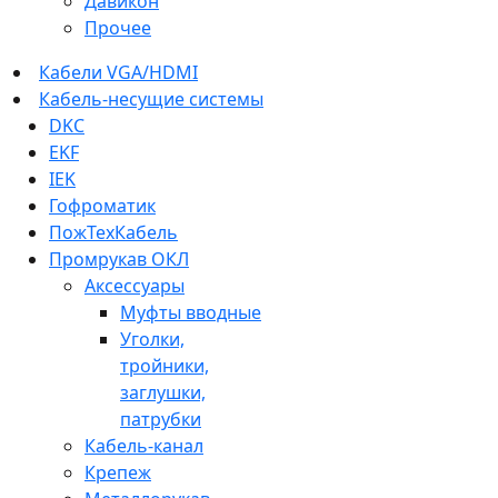
Давикон
Прочее
Кабели VGA/HDMI
Кабель-несущие системы
DKC
EKF
IEK
Гофроматик
ПожТехКабель
Промрукав ОКЛ
Аксессуары
Муфты вводные
Уголки,
тройники,
заглушки,
патрубки
Кабель-канал
Крепеж