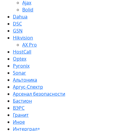
Ajax
Bolid
Dahua
DSC
GSN
Hikvision
AX Pro
HostCall
Optex
Pyronix
Sonar
Альтоника
Аргус-Спектр
Арсенал безопасности
Бастион
ВЭРС
Гранит
Иное
Интерграл+