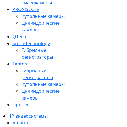
видеокамеры
PROXISCCTV
Купольные камеры
Цилиндрические
камеры
QTech
SpaceTechnology
Гибридные
регистраторы
Tantos
Гибридные
регистраторы
Купольные камеры
Цилиндрические
камеры
Прочее
IP видеосистемы
Amatek