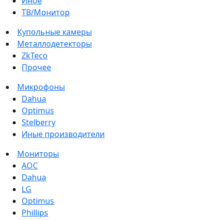
Иное
ТВ/Монитор
Купольные камеры
Металлодетекторы
ZkTeco
Прочее
Микрофоны
Dahua
Optimus
Stelberry
Иные производители
Мониторы
AOC
Dahua
LG
Optimus
Phillips