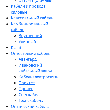
UTP/FTP уличный
Кабели и провода
силовые
Коаксиальный кабель
Комбинированный
кабель
Внутренний
Уличный
КСПВ
Огнестойкий кабель
Авангард
Ивановский
кабельный завод
Кабельэлектросвязь
Паритет
Прочее
Спецкабель
Технокабель
Оптический кабель