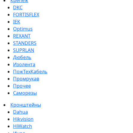
Крепеж
DKC
FORTISFLEX
IEK
Optimus
REXANT
STANDERS
SUPRLAN
Дюбель
Изолента
ПожТехКабель
Промрукав
Прочее
Саморезы
Кронштейны
Dahua
Hikvision
HiWatch