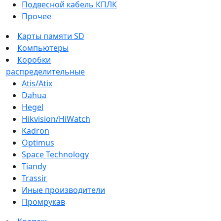
Подвесной кабель КПЛК
Прочее
Карты памяти SD
Компьютеры
Коробки
распределительные
Atis/Atix
Dahua
Hegel
Hikvision/HiWatch
Kadron
Optimus
Space Technology
Tiandy
Trassir
Иные производители
Промрукав