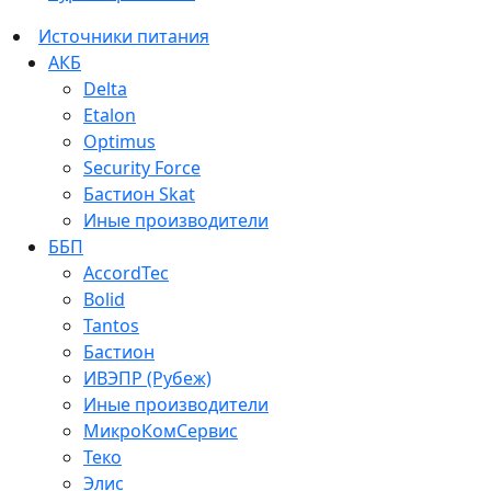
Источники питания
АКБ
Delta
Etalon
Optimus
Security Force
Бастион Skat
Иные производители
ББП
AccordTec
Bolid
Tantos
Бастион
ИВЭПР (Рубеж)
Иные производители
МикроКомСервис
Теко
Элис