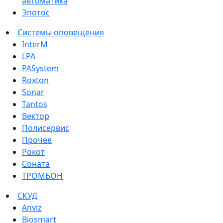
автоматика
Эпотос
Системы оповещения
InterM
LPA
PASystem
Roxton
Sonar
Tantos
Вектор
Полисервис
Прочее
Рокот
Соната
ТРОМБОН
СКУД
Anviz
Biosmart