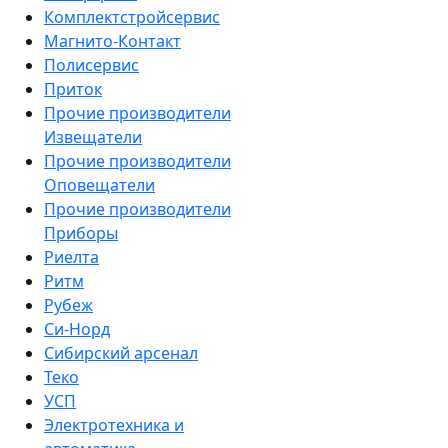
Комплектстройсервис
Магнито-Контакт
Полисервис
Приток
Прочие производители
Извещатели
Прочие производители
Оповещатели
Прочие производители
Приборы
Риелта
Ритм
Рубеж
Си-Норд
Сибирский арсенал
Теко
УСП
Электротехника и