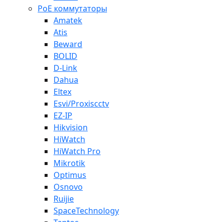
PoE коммутаторы
Amatek
Atis
Beward
BOLID
D-Link
Dahua
Eltex
Esvi/Proxiscctv
EZ-IP
Hikvision
HiWatch
HiWatch Pro
Mikrotik
Optimus
Osnovo
Ruijie
SpaceTechnology