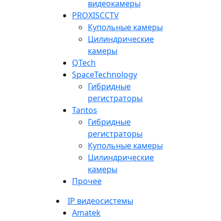
видеокамеры
PROXISCCTV
Купольные камеры
Цилиндрические
камеры
QTech
SpaceTechnology
Гибридные
регистраторы
Tantos
Гибридные
регистраторы
Купольные камеры
Цилиндрические
камеры
Прочее
IP видеосистемы
Amatek