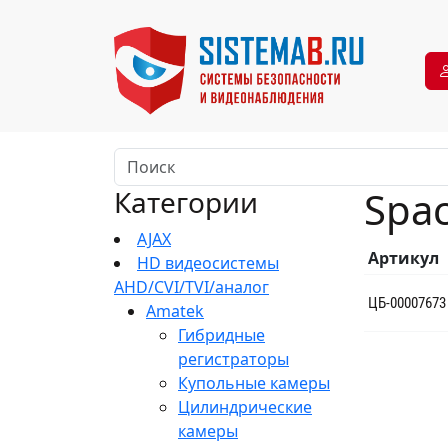
Spac
Категории
AJAX
Артикул
HD видеосистемы
AHD/CVI/TVI/аналог
ЦБ-00007673
Amatek
Гибридные
регистраторы
Купольные камеры
Цилиндрические
камеры