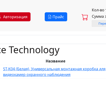
Кол-во
Сумма 
Авторизация
Прайс
Пере
e Technology
Название
ST-K04 (Белая), Универсальная монтажная коробка для
видеокамер охранного наблюдения