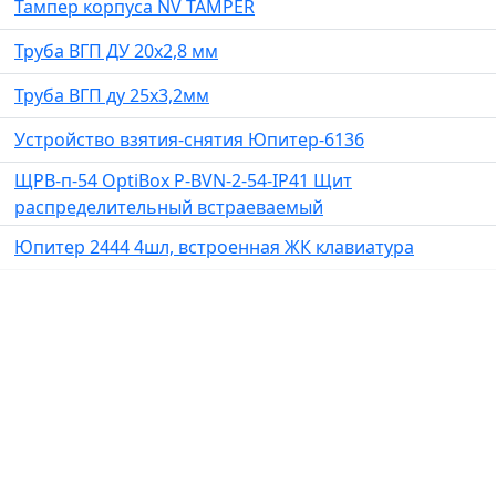
Тампер корпуса NV TAMPER
Труба ВГП ДУ 20х2,8 мм
Труба ВГП ду 25х3,2мм
Устройство взятия-снятия Юпитер-6136
ЩРВ-п-54 OptiBox P-BVN-2-54-IP41 Щит
распределительный встраеваемый
Юпитер 2444 4шл, встроенная ЖК клавиатура