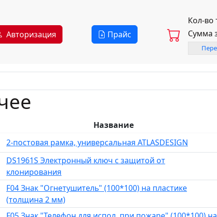
Кол-во
Сумма 
Авторизация
Прайс
Пере
чее
Название
2-постовая рамка, универсальная ATLASDESIGN
DS1961S Электронный ключ с защитой от
клонирования
F04 Знак "Огнетушитель" (100*100) на пластике
(толщина 2 мм)
F05 Знак "Телефон для испол. при пожаре" (100*100) на