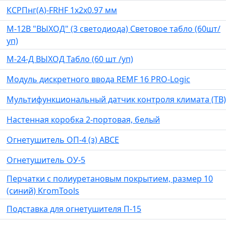
КСРПнг(А)-FRHF 1х2х0.97 мм
М-12В "ВЫХОД" (3 светодиода) Световое табло (60шт/
уп)
М-24-Д ВЫХОД Табло (60 шт /уп)
Модуль дискретного ввода REMF 16 PRO-Logic
Мультифункциональный датчик контроля климата (ТВ)
Настенная коробка 2-портовая, белый
Огнетушитель ОП-4 (з) ABCE
Огнетушитель ОУ-5
Перчатки с полиуретановым покрытием, размер 10
(синий) KromTools
Подставка для огнетушителя П-15