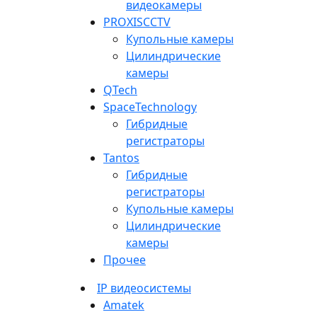
видеокамеры
PROXISCCTV
Купольные камеры
Цилиндрические
камеры
QTech
SpaceTechnology
Гибридные
регистраторы
Tantos
Гибридные
регистраторы
Купольные камеры
Цилиндрические
камеры
Прочее
IP видеосистемы
Amatek