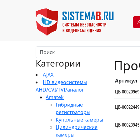
Про
Категории
AJAX
Артикул
HD видеосистемы
AHD/CVI/TVI/аналог
ЦБ-00020969
Amatek
Гибридные
ЦБ-00022449
регистраторы
Купольные камеры
ЦБ-00023945
Цилиндрические
камеры