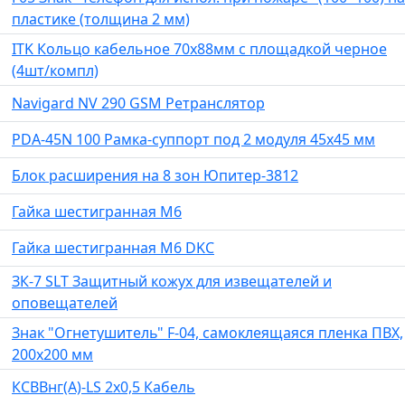
пластике (толщина 2 мм)
ITK Кольцо кабельное 70x88мм с площадкой черное
(4шт/компл)
Navigard NV 290 GSM Ретранслятор
PDA-45N 100 Рамка-суппорт под 2 модуля 45x45 мм
Блок расширения на 8 зон Юпитер-3812
Гайка шестигранная М6
Гайка шестигранная М6 DKC
ЗК-7 SLT Защитный кожух для извещателей и
оповещателей
Знак "Огнетушитель" F-04, самоклеящаяся пленка ПВХ,
200х200 мм
КСВВнг(А)-LS 2х0,5 Кабель