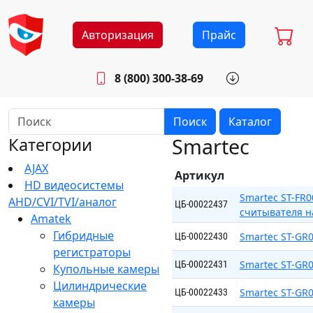
Авторизация
Прайс
8 (800) 300-38-69
info@sistemab.ru
Будни: 8.30 - 17.00
Поиск
Каталог
Smartec
Категории
AJAX
Артикул
HD видеосистемы
Smartec ST-FR
AHD/CVI/TVI/аналог
ЦБ-00022437
считывателя н
Amatek
Гибридные
Smartec ST-GR
ЦБ-00022430
регистраторы
Smartec ST-GR
ЦБ-00022431
Купольные камеры
Цилиндрические
Smartec ST-GR
ЦБ-00022433
камеры