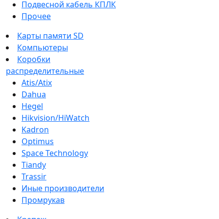
Подвесной кабель КПЛК
Прочее
Карты памяти SD
Компьютеры
Коробки
распределительные
Atis/Atix
Dahua
Hegel
Hikvision/HiWatch
Kadron
Optimus
Space Technology
Tiandy
Trassir
Иные производители
Промрукав