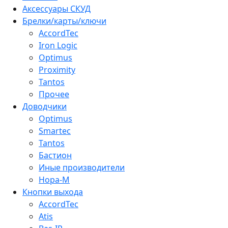
Аксессуары СКУД
Брелки/карты/ключи
AccordTec
Iron Logic
Optimus
Proximity
Tantos
Прочее
Доводчики
Optimus
Smartec
Tantos
Бастион
Иные производители
Нора-М
Кнопки выхода
AccordTec
Atis