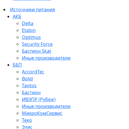
Источники питания
АКБ
Delta
Etalon
Optimus
Security Force
Бастион Skat
Иные производители
ББП
AccordTec
Bolid
Tantos
Бастион
ИВЭПР (Рубеж)
Иные производители
МикроКомСервис
Теко
Элис