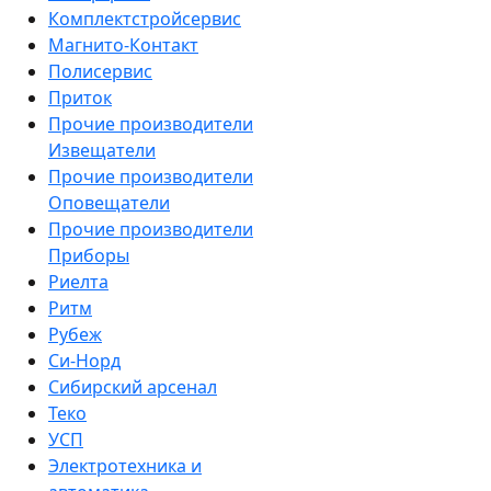
Комплектстройсервис
Магнито-Контакт
Полисервис
Приток
Прочие производители
Извещатели
Прочие производители
Оповещатели
Прочие производители
Приборы
Риелта
Ритм
Рубеж
Си-Норд
Сибирский арсенал
Теко
УСП
Электротехника и