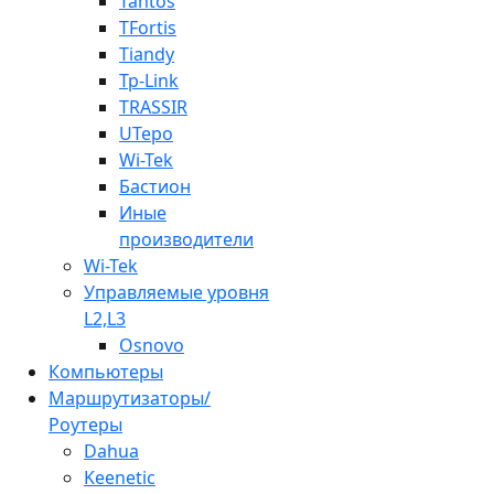
Tantos
TFortis
Tiandy
Tp-Link
TRASSIR
UTepo
Wi-Tek
Бастион
Иные
производители
Wi-Tek
Управляемые уровня
L2,L3
Osnovo
Компьютеры
Маршрутизаторы/
Роутеры
Dahua
Keenetic