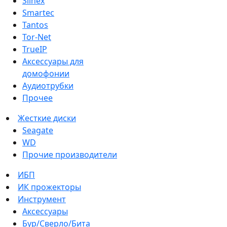
Slinex
Smartec
Tantos
Tor-Net
TrueIP
Аксессуары для
домофонии
Аудиотрубки
Прочее
Жесткие диски
Seagate
WD
Прочие производители
ИБП
ИК прожекторы
Инструмент
Аксессуары
Бур/Сверло/Бита