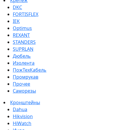
Крепеж
DKC
FORTISFLEX
IEK
Optimus
REXANT
STANDERS
SUPRLAN
Дюбель
Изолента
ПожТехКабель
Промрукав
Прочее
Саморезы
Кронштейны
Dahua
Hikvision
HiWatch