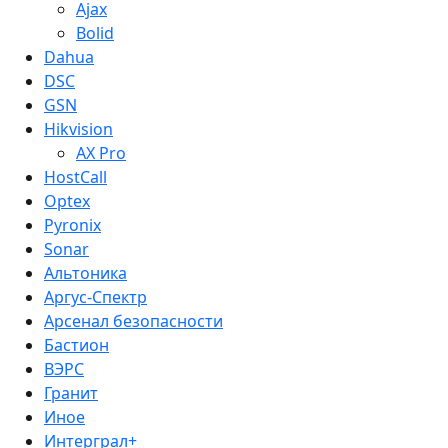
Ajax
Bolid
Dahua
DSC
GSN
Hikvision
AX Pro
HostCall
Optex
Pyronix
Sonar
Альтоника
Аргус-Спектр
Арсенал безопасности
Бастион
ВЭРС
Гранит
Иное
Интерграл+