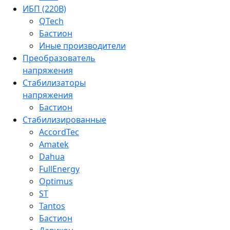
ИБП (220В)
QTech
Бастион
Иные производители
Преобразователь
напряжения
Стабилизаторы
напряжения
Бастион
Стабилизированные
AccordTec
Amatek
Dahua
FullEnergy
Optimus
ST
Tantos
Бастион