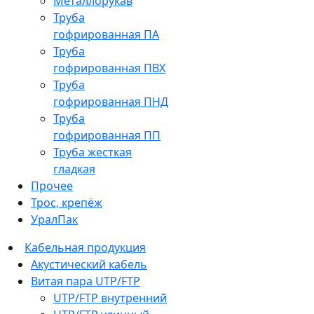
Металлорукав
Труба
гофрированная ПА
Труба
гофрированная ПВХ
Труба
гофрированная ПНД
Труба
гофрированная ПП
Труба жесткая
гладкая
Прочее
Трос, крепёж
УралПак
Кабельная продукция
Акустический кабель
Витая пара UTP/FTP
UTP/FTP внутренний