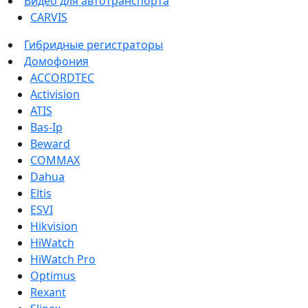
Видео для автотранспорта
CARVIS
Гибридные регистраторы
Домофония
ACCORDTEC
Activision
ATIS
Bas-Ip
Beward
COMMAX
Dahua
Eltis
ESVI
Hikvision
HiWatch
HiWatch Pro
Optimus
Rexant