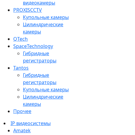
видеокамеры
PROXISCCTV
Купольные камеры
Цилиндрические
камеры
QTech
SpaceTechnology
Гибридные
регистраторы
Tantos
Гибридные
регистраторы
Купольные камеры
Цилиндрические
камеры
Прочее
IP видеосистемы
Amatek