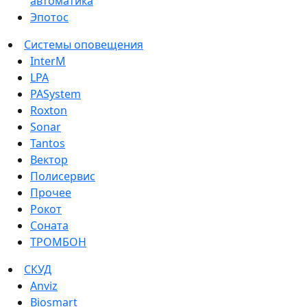
автоматика
Эпотос
Системы оповещения
InterM
LPA
PASystem
Roxton
Sonar
Tantos
Вектор
Полисервис
Прочее
Рокот
Соната
ТРОМБОН
СКУД
Anviz
Biosmart