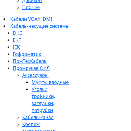
Давикон
Прочее
Кабели VGA/HDMI
Кабель-несущие системы
DKC
EKF
IEK
Гофроматик
ПожТехКабель
Промрукав ОКЛ
Аксессуары
Муфты вводные
Уголки,
тройники,
заглушки,
патрубки
Кабель-канал
Крепеж