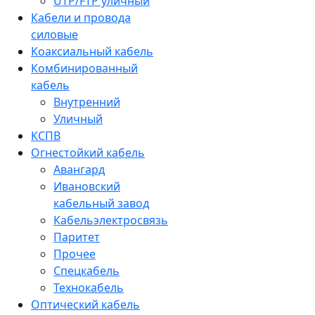
UTP/FTP уличный
Кабели и провода
силовые
Коаксиальный кабель
Комбинированный
кабель
Внутренний
Уличный
КСПВ
Огнестойкий кабель
Авангард
Ивановский
кабельный завод
Кабельэлектросвязь
Паритет
Прочее
Спецкабель
Технокабель
Оптический кабель