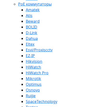
PoE коммутаторы
Amatek
Atis
Beward
BOLID
D-Link
Dahua
Eltex
Esvi/Proxiscctv
EZ-IP
Hikvision
HiWatch
HiWatch Pro
Mikrotik
Optimus
Osnovo
Ruijie
SpaceTechnology