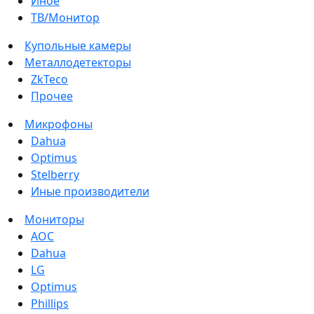
Иное
ТВ/Монитор
Купольные камеры
Металлодетекторы
ZkTeco
Прочее
Микрофоны
Dahua
Optimus
Stelberry
Иные производители
Мониторы
AOC
Dahua
LG
Optimus
Phillips