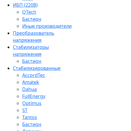
ИБП (220В)
QTech
Бастион
Иные производители
Преобразователь
напряжения
Стабилизаторы
напряжения
Бастион
Стабилизированные
AccordTec
Amatek
Dahua
FullEnergy
Optimus
ST
Tantos
Бастион