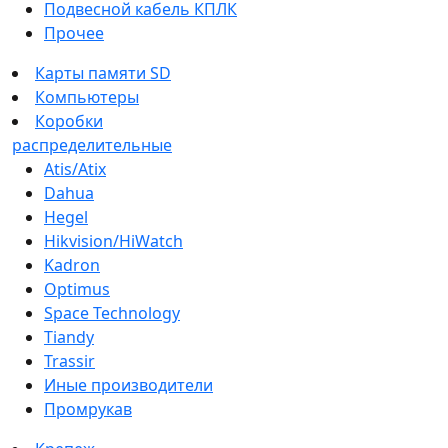
Подвесной кабель КПЛК
Прочее
Карты памяти SD
Компьютеры
Коробки
распределительные
Atis/Atix
Dahua
Hegel
Hikvision/HiWatch
Kadron
Optimus
Space Technology
Tiandy
Trassir
Иные производители
Промрукав