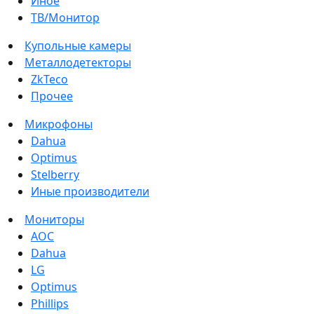
Иное
ТВ/Монитор
Купольные камеры
Металлодетекторы
ZkTeco
Прочее
Микрофоны
Dahua
Optimus
Stelberry
Иные производители
Мониторы
AOC
Dahua
LG
Optimus
Phillips