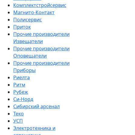
Комплектстройсервис
Магнито-Контакт
Полисервис
Приток
Прочие производители
Извещатели
Прочие производители
Оповещатели
Прочие производители
Приборы
Риелта
Ритм
Рубеж
Си-Норд
Сибирский арсенал
Теко
УСП
Электротехника и