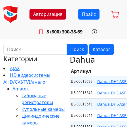
Авторизация
Прайс
8 (800) 300-38-69
info@sistemab.ru
Будни: 8.30 - 17.00
Поиск
Каталог
Dahua
Категории
AJAX
Артикул
HD видеосистемы
AHD/CVI/TVI/аналог
Dahua DHI-ASF
ЦБ-00013638
Amatek
Dahua DHI-ASF
ЦБ-00013642
Гибридные
регистраторы
Dahua DHI-ASF
ЦБ-00013643
Купольные камеры
Цилиндрические
Dahua DHI-ASF
ЦБ-00013644
камеры
Dahua DHI-ASF1
ЦБ-00013598