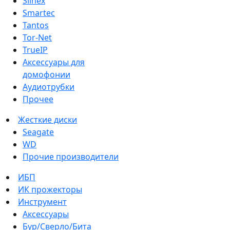
Slinex
Smartec
Tantos
Tor-Net
TrueIP
Аксессуары для
домофонии
Аудиотрубки
Прочее
Жесткие диски
Seagate
WD
Прочие производители
ИБП
ИК прожекторы
Инструмент
Аксессуары
Бур/Сверло/Бита