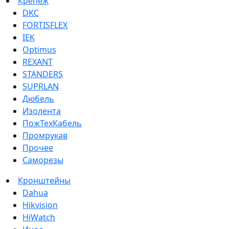
Крепеж
DKC
FORTISFLEX
IEK
Optimus
REXANT
STANDERS
SUPRLAN
Дюбель
Изолента
ПожТехКабель
Промрукав
Прочее
Саморезы
Кронштейны
Dahua
Hikvision
HiWatch