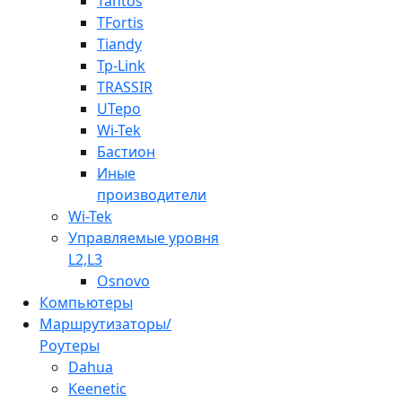
Tantos
TFortis
Tiandy
Tp-Link
TRASSIR
UTepo
Wi-Tek
Бастион
Иные
производители
Wi-Tek
Управляемые уровня
L2,L3
Osnovo
Компьютеры
Маршрутизаторы/
Роутеры
Dahua
Keenetic