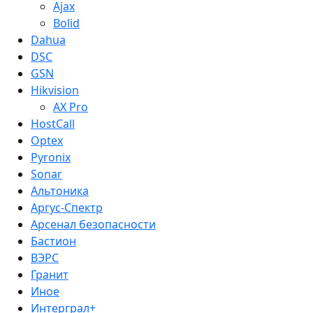
Ajax
Bolid
Dahua
DSC
GSN
Hikvision
AX Pro
HostCall
Optex
Pyronix
Sonar
Альтоника
Аргус-Спектр
Арсенал безопасности
Бастион
ВЭРС
Гранит
Иное
Интерграл+