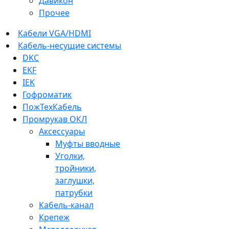
Давикон
Прочее
Кабели VGA/HDMI
Кабель-несущие системы
DKC
EKF
IEK
Гофроматик
ПожТехКабель
Промрукав ОКЛ
Аксессуары
Муфты вводные
Уголки,
тройники,
заглушки,
патрубки
Кабель-канал
Крепеж