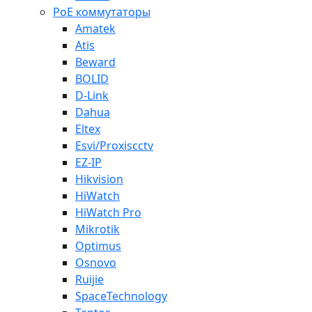
PoE коммутаторы
Amatek
Atis
Beward
BOLID
D-Link
Dahua
Eltex
Esvi/Proxiscctv
EZ-IP
Hikvision
HiWatch
HiWatch Pro
Mikrotik
Optimus
Osnovo
Ruijie
SpaceTechnology