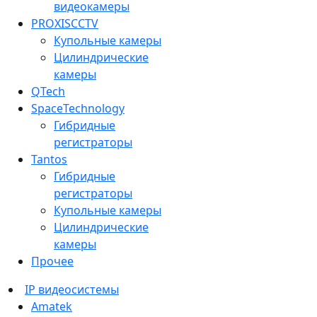
видеокамеры
PROXISCCTV
Купольные камеры
Цилиндрические
камеры
QTech
SpaceTechnology
Гибридные
регистраторы
Tantos
Гибридные
регистраторы
Купольные камеры
Цилиндрические
камеры
Прочее
IP видеосистемы
Amatek