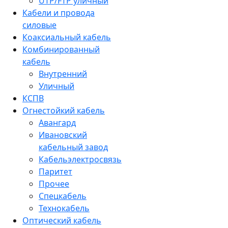
UTP/FTP уличный
Кабели и провода
силовые
Коаксиальный кабель
Комбинированный
кабель
Внутренний
Уличный
КСПВ
Огнестойкий кабель
Авангард
Ивановский
кабельный завод
Кабельэлектросвязь
Паритет
Прочее
Спецкабель
Технокабель
Оптический кабель