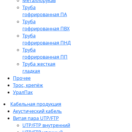
Металлорукав
Труба
гофрированная ПА
Труба
гофрированная ПВХ
Труба
гофрированная ПНД
Труба
гофрированная ПП
Труба жесткая
гладкая
Прочее
Трос, крепёж
УралПак
Кабельная продукция
Акустический кабель
Витая пара UTP/FTP
UTP/FTP внутренний