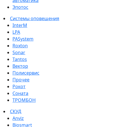
автоматика
Эпотос
Системы оповещения
InterM
LPA
PASystem
Roxton
Sonar
Tantos
Вектор
Полисервис
Прочее
Рокот
Соната
ТРОМБОН
СКУД
Anviz
Biosmart