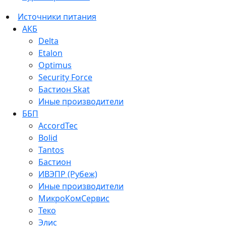
Источники питания
АКБ
Delta
Etalon
Optimus
Security Force
Бастион Skat
Иные производители
ББП
AccordTec
Bolid
Tantos
Бастион
ИВЭПР (Рубеж)
Иные производители
МикроКомСервис
Теко
Элис