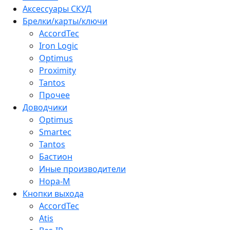
Аксессуары СКУД
Брелки/карты/ключи
AccordTec
Iron Logic
Optimus
Proximity
Tantos
Прочее
Доводчики
Optimus
Smartec
Tantos
Бастион
Иные производители
Нора-М
Кнопки выхода
AccordTec
Atis