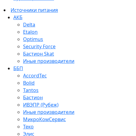
Источники питания
АКБ
Delta
Etalon
Optimus
Security Force
Бастион Skat
Иные производители
ББП
AccordTec
Bolid
Tantos
Бастион
ИВЭПР (Рубеж)
Иные производители
МикроКомСервис
Теко
Элис