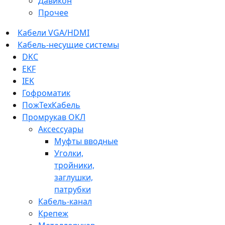
Давикон
Прочее
Кабели VGA/HDMI
Кабель-несущие системы
DKC
EKF
IEK
Гофроматик
ПожТехКабель
Промрукав ОКЛ
Аксессуары
Муфты вводные
Уголки,
тройники,
заглушки,
патрубки
Кабель-канал
Крепеж