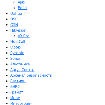
Ajax
Bolid
Dahua
DSC
GSN
Hikvision
AX Pro
HostCall
Optex
Pyronix
Sonar
Альтоника
Аргус-Спектр
Арсенал безопасности
Бастион
ВЭРС
Гранит
Иное
Интерграл+