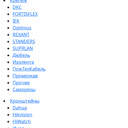
Крепеж
DKC
FORTISFLEX
IEK
Optimus
REXANT
STANDERS
SUPRLAN
Дюбель
Изолента
ПожТехКабель
Промрукав
Прочее
Саморезы
Кронштейны
Dahua
Hikvision
HiWatch