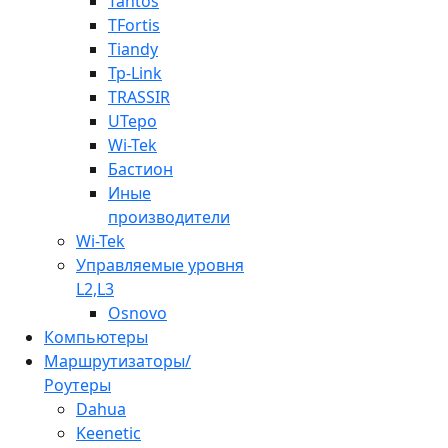
Tantos
TFortis
Tiandy
Tp-Link
TRASSIR
UTepo
Wi-Tek
Бастион
Иные
производители
Wi-Tek
Управляемые уровня
L2,L3
Osnovo
Компьютеры
Маршрутизаторы/
Роутеры
Dahua
Keenetic