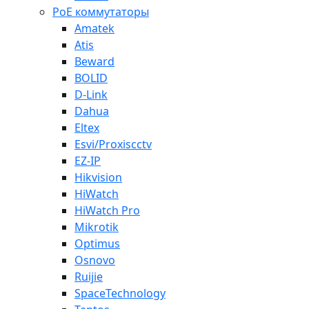
PoE коммутаторы
Amatek
Atis
Beward
BOLID
D-Link
Dahua
Eltex
Esvi/Proxiscctv
EZ-IP
Hikvision
HiWatch
HiWatch Pro
Mikrotik
Optimus
Osnovo
Ruijie
SpaceTechnology