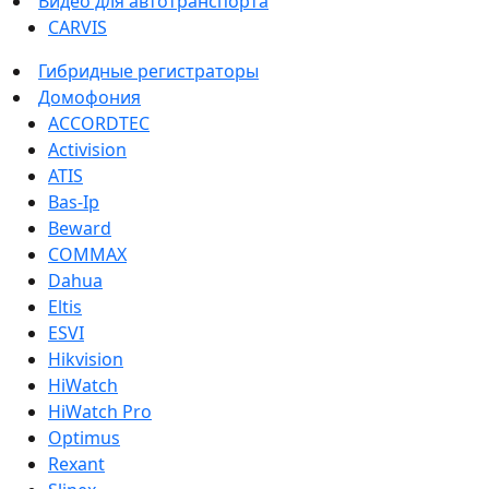
Видео для автотранспорта
CARVIS
Гибридные регистраторы
Домофония
ACCORDTEC
Activision
ATIS
Bas-Ip
Beward
COMMAX
Dahua
Eltis
ESVI
Hikvision
HiWatch
HiWatch Pro
Optimus
Rexant