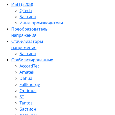
ИБП (220В)
QTech
Бастион
Иные производители
Преобразователь
напряжения
Стабилизаторы
напряжения
Бастион
Стабилизированные
AccordTec
Amatek
Dahua
FullEnergy
Optimus
ST
Tantos
Бастион