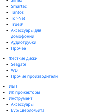
Slinex
Smartec
Tantos
Tor-Net
TrueIP
Аксессуары для
домофонии
Аудиотрубки
Прочее
Жесткие диски
Seagate
WD
Прочие производители
ИБП
ИК прожекторы
Инструмент
Аксессуары
Бур/Сверло/Бита