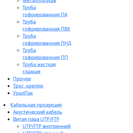
Металлорукав
Труба
гофрированная ПА
Труба
гофрированная ПВХ
Труба
гофрированная ПНД
Труба
гофрированная ПП
Труба жесткая
гладкая
Прочее
Трос, крепёж
УралПак
Кабельная продукция
Акустический кабель
Витая пара UTP/FTP
UTP/FTP внутренний