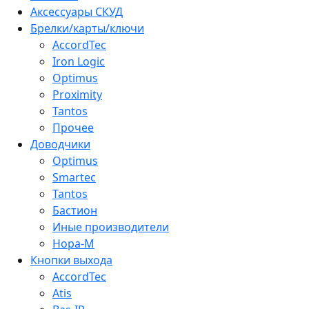
Аксессуары СКУД
Брелки/карты/ключи
AccordTec
Iron Logic
Optimus
Proximity
Tantos
Прочее
Доводчики
Optimus
Smartec
Tantos
Бастион
Иные производители
Нора-М
Кнопки выхода
AccordTec
Atis