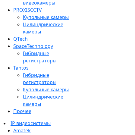
видеокамеры
PROXISCCTV
Купольные камеры
Цилиндрические
камеры
QTech
SpaceTechnology
Гибридные
регистраторы
Tantos
Гибридные
регистраторы
Купольные камеры
Цилиндрические
камеры
Прочее
IP видеосистемы
Amatek