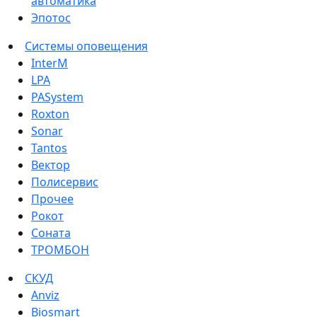
автоматика
Эпотос
Системы оповещения
InterM
LPA
PASystem
Roxton
Sonar
Tantos
Вектор
Полисервис
Прочее
Рокот
Соната
ТРОМБОН
СКУД
Anviz
Biosmart