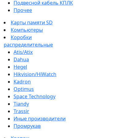
Подвесной кабель КПЛК
Прочее
Карты памяти SD
Компьютеры
Коробки
распределительные
Atis/Atix
Dahua
Hegel
Hikvision/HiWatch
Kadron
Optimus
Space Technology
Tiandy
Trassir
Иные производители
Промрукав