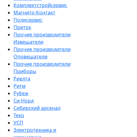
Комплектстройсервис
Магнито-Контакт
Полисервис
Приток
Прочие производители
Извещатели
Прочие производители
Оповещатели
Прочие производители
Приборы
Риелта
Ритм
Рубеж
Си-Норд
Сибирский арсенал
Теко
УСП
Электротехника и