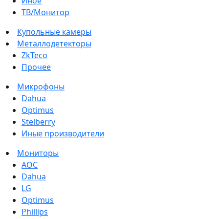
Иное
ТВ/Монитор
Купольные камеры
Металлодетекторы
ZkTeco
Прочее
Микрофоны
Dahua
Optimus
Stelberry
Иные производители
Мониторы
AOC
Dahua
LG
Optimus
Phillips