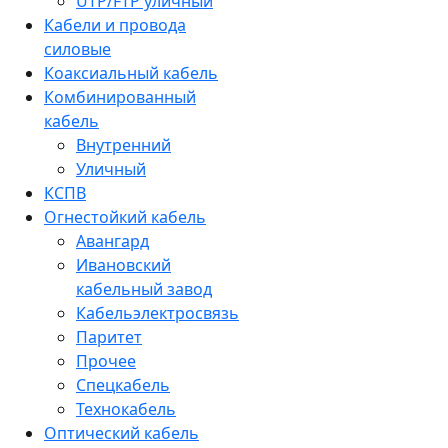
UTP/FTP уличный
Кабели и провода
силовые
Коаксиальный кабель
Комбинированный
кабель
Внутренний
Уличный
КСПВ
Огнестойкий кабель
Авангард
Ивановский
кабельный завод
Кабельэлектросвязь
Паритет
Прочее
Спецкабель
Технокабель
Оптический кабель