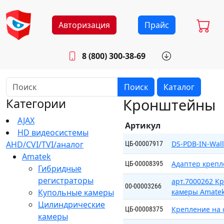
Авторизация
Прайс
8 (800) 300-38-69
info@sistemab.ru
Будни: 8.30 - 17.00
Поиск
Каталог
Кронштейны
Категории
AJAX
Артикул
HD видеосистемы
AHD/CVI/TVI/аналог
DS-PDB-IN-Wal
ЦБ-00007917
Amatek
Адаптер крепл
ЦБ-00008395
Гибридные
регистраторы
арт.7000262 К
00-00003266
Купольные камеры
камеры Amatek
Цилиндрические
Крепление на 
ЦБ-00008375
камеры