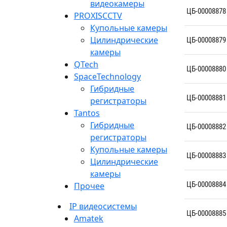
видеокамеры
ЦБ-00008878
PROXISCCTV
Купольные камеры
Цилиндрические
ЦБ-00008879
камеры
QTech
ЦБ-00008880
SpaceTechnology
Гибридные
ЦБ-00008881
регистраторы
Tantos
Гибридные
ЦБ-00008882
регистраторы
Купольные камеры
ЦБ-00008883
Цилиндрические
камеры
ЦБ-00008884
Прочее
IP видеосистемы
ЦБ-00008885
Amatek