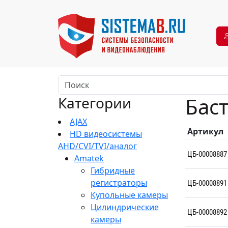
Баст
Категории
AJAX
Артикул
HD видеосистемы
AHD/CVI/TVI/аналог
ЦБ-00008887
Amatek
Гибридные
регистраторы
ЦБ-00008891
Купольные камеры
Цилиндрические
ЦБ-00008892
камеры