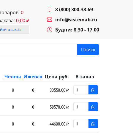
8 (800) 300-38-69
 товаров:
0
info@sistemab.ru
заказа:
0,00
₽
Будни: 8.30 - 17.00
йти в заказ
Поиск
Челны
Ижевск
Цена руб.
В заказ
0
0
33550.00 ₽
0
0
58570.00 ₽
0
0
44600.00 ₽