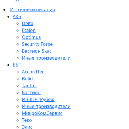
Источники питания
АКБ
Delta
Etalon
Optimus
Security Force
Бастион Skat
Иные производители
ББП
AccordTec
Bolid
Tantos
Бастион
ИВЭПР (Рубеж)
Иные производители
МикроКомСервис
Теко
Элис