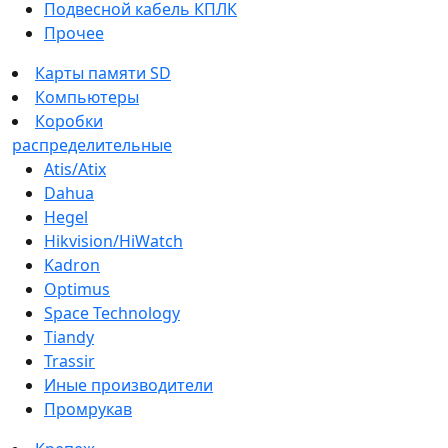
Подвесной кабель КПЛК
Прочее
Карты памяти SD
Компьютеры
Коробки
распределительные
Atis/Atix
Dahua
Hegel
Hikvision/HiWatch
Kadron
Optimus
Space Technology
Tiandy
Trassir
Иные производители
Промрукав