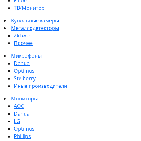
Иное
ТВ/Монитор
Купольные камеры
Металлодетекторы
ZkTeco
Прочее
Микрофоны
Dahua
Optimus
Stelberry
Иные производители
Мониторы
AOC
Dahua
LG
Optimus
Phillips