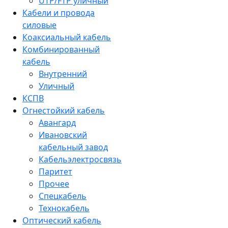
UTP/FTP уличный
Кабели и провода
силовые
Коаксиальный кабель
Комбинированный
кабель
Внутренний
Уличный
КСПВ
Огнестойкий кабель
Авангард
Ивановский
кабельный завод
Кабельэлектросвязь
Паритет
Прочее
Спецкабель
Технокабель
Оптический кабель