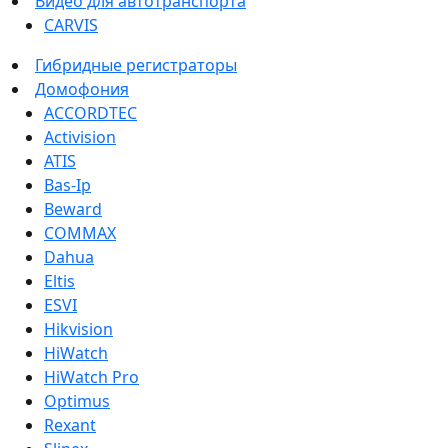
Видео для автотранспорта
CARVIS
Гибридные регистраторы
Домофония
ACCORDTEC
Activision
ATIS
Bas-Ip
Beward
COMMAX
Dahua
Eltis
ESVI
Hikvision
HiWatch
HiWatch Pro
Optimus
Rexant