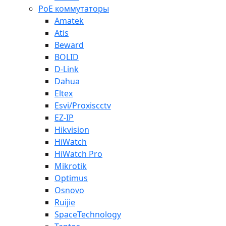
PoE коммутаторы
Amatek
Atis
Beward
BOLID
D-Link
Dahua
Eltex
Esvi/Proxiscctv
EZ-IP
Hikvision
HiWatch
HiWatch Pro
Mikrotik
Optimus
Osnovo
Ruijie
SpaceTechnology