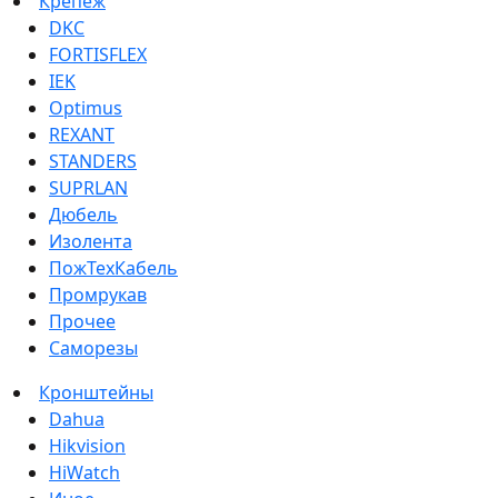
Крепеж
DKC
FORTISFLEX
IEK
Optimus
REXANT
STANDERS
SUPRLAN
Дюбель
Изолента
ПожТехКабель
Промрукав
Прочее
Саморезы
Кронштейны
Dahua
Hikvision
HiWatch