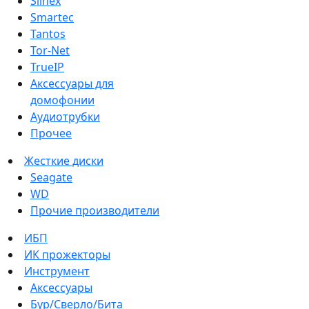
Slinex
Smartec
Tantos
Tor-Net
TrueIP
Аксессуары для
домофонии
Аудиотрубки
Прочее
Жесткие диски
Seagate
WD
Прочие производители
ИБП
ИК прожекторы
Инструмент
Аксессуары
Бур/Сверло/Бита