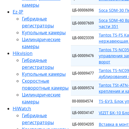
камеры
Soca SDM-30 П
ЦБ-00006096
Ez-IP
Гибридные
Soca SDM-40 В
ЦБ-00007609
регистраторы
части 351
Купольные камеры
Tantos TS-FS К
ЦБ-00023339
Цилиндрические
нержавеющая 
камеры
Tantos TS-NC0
Hikvision
управления за
ЦБ-00009476
Гибридные
ворот
регистраторы
Tantos TS-NC0
Купольные камеры
ЦБ-00009477
дублирования 
Скоростные
Tantos TSt-AT
поворотные камеры
ЦБ-00009574
крепления и ка
Цилиндрические
камеры
TS-БУЗ. Блок 
00-00004574
HiWatch
VIZIT БК-10 Бл
ЦБ-00034147
Гибридные
регистраторы
Вставка в мон
ЦБ-00034205