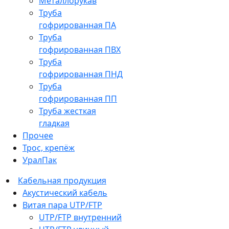
Металлорукав
Труба
гофрированная ПА
Труба
гофрированная ПВХ
Труба
гофрированная ПНД
Труба
гофрированная ПП
Труба жесткая
гладкая
Прочее
Трос, крепёж
УралПак
Кабельная продукция
Акустический кабель
Витая пара UTP/FTP
UTP/FTP внутренний