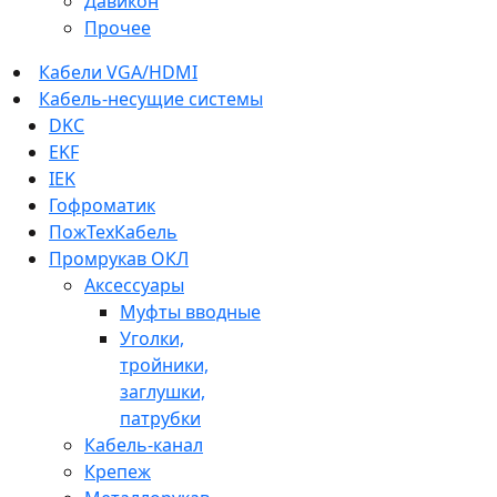
Давикон
Прочее
Кабели VGA/HDMI
Кабель-несущие системы
DKC
EKF
IEK
Гофроматик
ПожТехКабель
Промрукав ОКЛ
Аксессуары
Муфты вводные
Уголки,
тройники,
заглушки,
патрубки
Кабель-канал
Крепеж