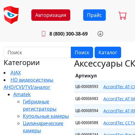
Авторизация
Прайс
8 (800) 300-38-69
info@sistemab.ru
Будни: 8.30 - 17.00
Поиск
Каталог
Аксессуары С
Категории
AJAX
Артикул
HD видеосистемы
AHD/CVI/TVI/аналог
AccordTec AT-
ЦБ-00008593
Amatek
AccordTec AT-
ЦБ-00006983
Гибридные
регистраторы
AccordTec AT-
ЦБ-00008594
Купольные камеры
Цилиндрические
AccordTec CCTV
ЦБ-00008588
камеры
AccordTec Винт
ЦБ-00008744