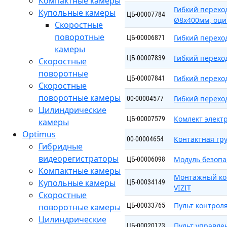
Компактные камеры
Гибкий переход
Купольные камеры
ЦБ-00007784
Ø8х400мм, оци
Скоростные
поворотные
Гибкий перехо
ЦБ-00006871
камеры
Гибкий перехо
ЦБ-00007839
Скоростные
поворотные
Гибкий перехо
ЦБ-00007841
Скоростные
поворотные камеры
Гибкий переход
00-00004577
Цилиндрические
Комлект элект
ЦБ-00007579
камеры
Optimus
Контактная гр
00-00004654
Гибридные
видеорегистраторы
Модуль безопа
ЦБ-00006098
Компактные камеры
Монтажный ком
Купольные камеры
ЦБ-00034149
VIZIT
Скоростные
Пульт контрол
ЦБ-00033765
поворотные камеры
Цилиндрические
Пульт управле
ЦБ-00020173