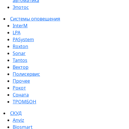
автоматика
Эпотос
Системы оповещения
InterM
LPA
PASystem
Roxton
Sonar
Tantos
Вектор
Полисервис
Прочее
Рокот
Соната
ТРОМБОН
СКУД
Anviz
Biosmart