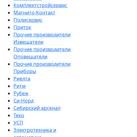
Комплектстройсервис
Магнито-Контакт
Полисервис
Приток
Прочие производители
Извещатели
Прочие производители
Оповещатели
Прочие производители
Приборы
Риелта
Ритм
Рубеж
Си-Норд
Сибирский арсенал
Теко
УСП
Электротехника и