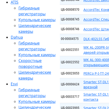
ATIS
Гибридные
AccordTec Кон
ЦБ-00008570
регистраторы
Купольные камеры
AccordTec Спе
ЦБ-00008745
Цилиндрические
AccordTec Шти
ЦБ-00008746
камеры
Dahua
DLK-402LSS Ги
00-00004575
Гибридные
MK AL-200PR-In
регистраторы
ЦБ-00022551
дверей откры
Купольные камеры
MK AL-300-400
Скоростные
ЦБ-00022552
открывающихс
поворотные
Цилиндрические
PERCo P-I-TT-2
ЦБ-00023053
камеры
Smartec ST-DL
Esvi
ЦБ-00006624
врезной
Гибридные
Smartec ST-DL1
регистраторы
ЦБ-00033717
контакта
Купольные камеры
Цилиндрические
Smartec ST-DL
ЦБ-00023995