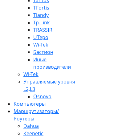
Tantos
TFortis
Tiandy
Tp-Link
TRASSIR
UTepo
Wi-Tek
Бастион
Иные
производители
Wi-Tek
Управляемые уровня
L2,L3
Osnovo
Компьютеры
Маршрутизаторы/
Роутеры
Dahua
Keenetic