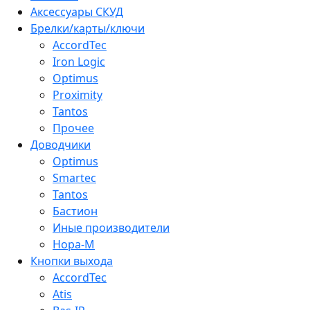
Аксессуары СКУД
Брелки/карты/ключи
AccordTec
Iron Logic
Optimus
Proximity
Tantos
Прочее
Доводчики
Optimus
Smartec
Tantos
Бастион
Иные производители
Нора-М
Кнопки выхода
AccordTec
Atis