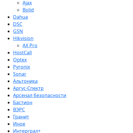
Ajax
Bolid
Dahua
DSC
GSN
Hikvision
AX Pro
HostCall
Optex
Pyronix
Sonar
Альтоника
Аргус-Спектр
Арсенал безопасности
Бастион
ВЭРС
Гранит
Иное
Интерграл+