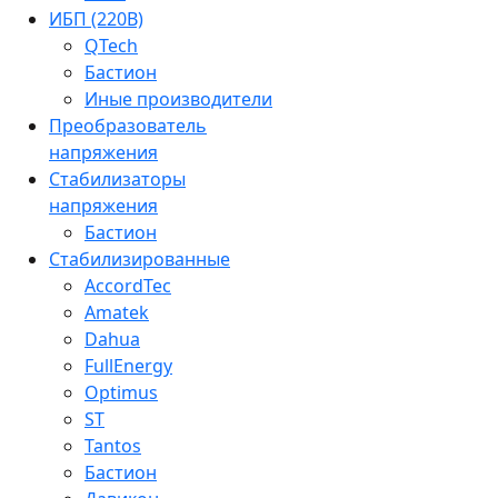
ИБП (220В)
QTech
Бастион
Иные производители
Преобразователь
напряжения
Стабилизаторы
напряжения
Бастион
Стабилизированные
AccordTec
Amatek
Dahua
FullEnergy
Optimus
ST
Tantos
Бастион