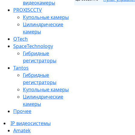
видеокамеры
PROXISCCTV
Купольные камеры
Цилиндрические
камеры
QTech
SpaceTechnology
Гибридные
регистраторы
Tantos
Гибридные
регистраторы
Купольные камеры
Цилиндрические
камеры
Прочее
IP видеосистемы
Amatek