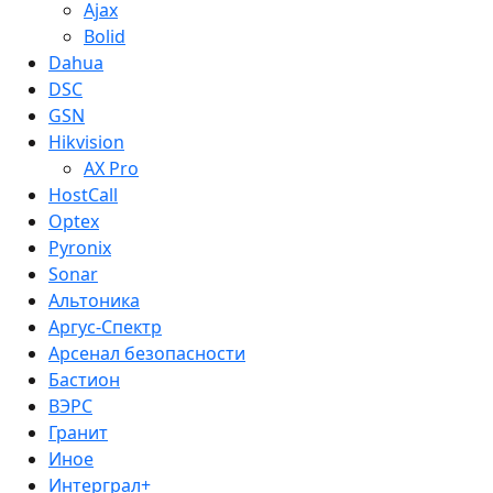
Ajax
Bolid
Dahua
DSC
GSN
Hikvision
AX Pro
HostCall
Optex
Pyronix
Sonar
Альтоника
Аргус-Спектр
Арсенал безопасности
Бастион
ВЭРС
Гранит
Иное
Интерграл+