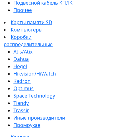
Подвесной кабель КПЛК
Прочее
Карты памяти SD
Компьютеры
Коробки
распределительные
Atis/Atix
Dahua
Hegel
Hikvision/HiWatch
Kadron
Optimus
Space Technology
Tiandy
Trassir
Иные производители
Промрукав