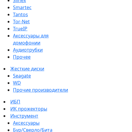
Slinex
Smartec
Tantos
Tor-Net
TrueIP
Аксессуары для
домофонии
Аудиотрубки
Прочее
Жесткие диски
Seagate
WD
Прочие производители
ИБП
ИК прожекторы
Инструмент
Аксессуары
Бур/Сверло/Бита