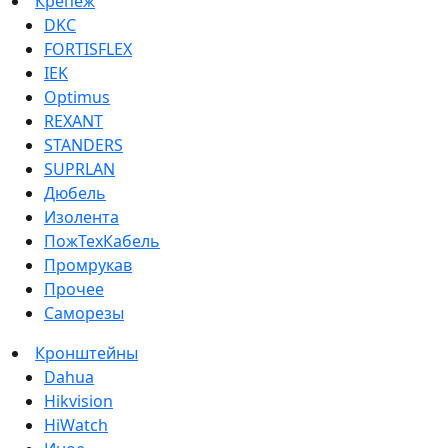
Крепеж
DKC
FORTISFLEX
IEK
Optimus
REXANT
STANDERS
SUPRLAN
Дюбель
Изолента
ПожТехКабель
Промрукав
Прочее
Саморезы
Кронштейны
Dahua
Hikvision
HiWatch