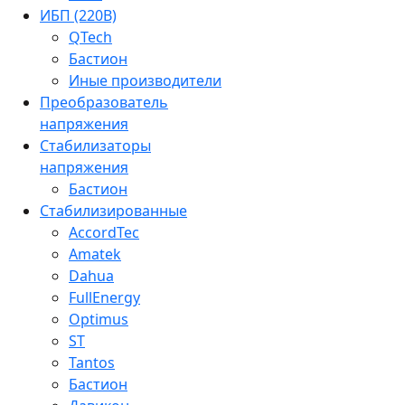
ИБП (220В)
QTech
Бастион
Иные производители
Преобразователь
напряжения
Стабилизаторы
напряжения
Бастион
Стабилизированные
AccordTec
Amatek
Dahua
FullEnergy
Optimus
ST
Tantos
Бастион