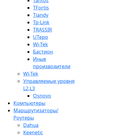
Tantos
TFortis
Tiandy
Tp-Link
TRASSIR
UTepo
Wi-Tek
Бастион
Иные
производители
Wi-Tek
Управляемые уровня
L2,L3
Osnovo
Компьютеры
Маршрутизаторы/
Роутеры
Dahua
Keenetic