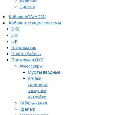
Давикон
Прочее
Кабели VGA/HDMI
Кабель-несущие системы
DKC
EKF
IEK
Гофроматик
ПожТехКабель
Промрукав ОКЛ
Аксессуары
Муфты вводные
Уголки,
тройники,
заглушки,
патрубки
Кабель-канал
Крепеж