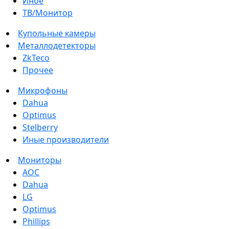
Иное
ТВ/Монитор
Купольные камеры
Металлодетекторы
ZkTeco
Прочее
Микрофоны
Dahua
Optimus
Stelberry
Иные производители
Мониторы
AOC
Dahua
LG
Optimus
Phillips