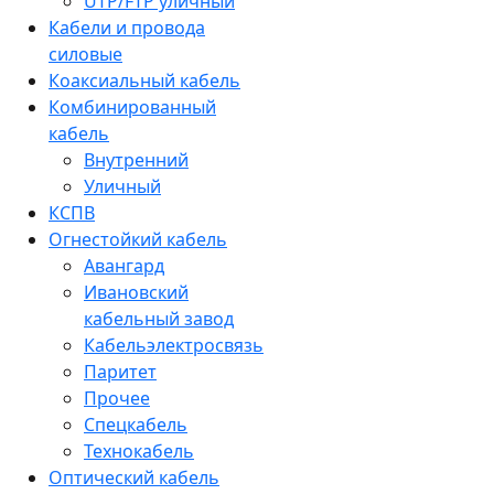
UTP/FTP уличный
Кабели и провода
силовые
Коаксиальный кабель
Комбинированный
кабель
Внутренний
Уличный
КСПВ
Огнестойкий кабель
Авангард
Ивановский
кабельный завод
Кабельэлектросвязь
Паритет
Прочее
Спецкабель
Технокабель
Оптический кабель