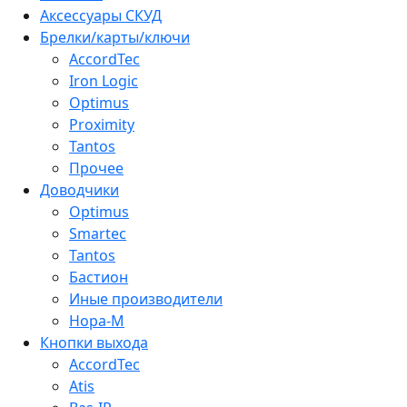
Аксессуары СКУД
Брелки/карты/ключи
AccordTec
Iron Logic
Optimus
Proximity
Tantos
Прочее
Доводчики
Optimus
Smartec
Tantos
Бастион
Иные производители
Нора-М
Кнопки выхода
AccordTec
Atis