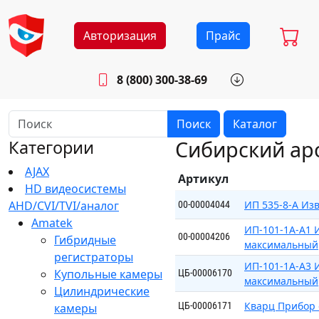
Авторизация
Прайс
8 (800) 300-38-69
info@sistemab.ru
Будни: 8.30 - 17.00
Поиск
Каталог
Сибирский ар
Категории
AJAX
Артикул
HD видеосистемы
AHD/CVI/TVI/аналог
ИП 535-8-А И
00-00004044
Amatek
ИП-101-1А-А1 
00-00004206
Гибридные
максимальный
регистраторы
ИП-101-1А-А3 
Купольные камеры
ЦБ-00006170
максимальный
Цилиндрические
Кварц Прибор
ЦБ-00006171
камеры