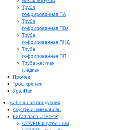
Металлорукав
Труба
гофрированная ПА
Труба
гофрированная ПВХ
Труба
гофрированная ПНД
Труба
гофрированная ПП
Труба жесткая
гладкая
Прочее
Трос, крепёж
УралПак
Кабельная продукция
Акустический кабель
Витая пара UTP/FTP
UTP/FTP внутренний