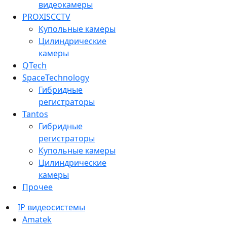
видеокамеры
PROXISCCTV
Купольные камеры
Цилиндрические
камеры
QTech
SpaceTechnology
Гибридные
регистраторы
Tantos
Гибридные
регистраторы
Купольные камеры
Цилиндрические
камеры
Прочее
IP видеосистемы
Amatek