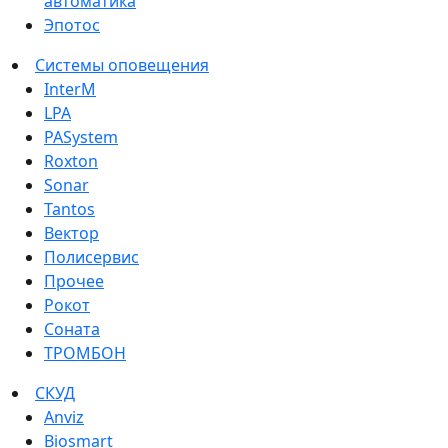
автоматика
Эпотос
Системы оповещения
InterM
LPA
PASystem
Roxton
Sonar
Tantos
Вектор
Полисервис
Прочее
Рокот
Соната
ТРОМБОН
СКУД
Anviz
Biosmart