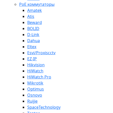
PoE коммутаторы
Amatek
Atis
Beward
BOLID
D-Link
Dahua
Eltex
Esvi/Proxiscctv
EZ-IP
Hikvision
HiWatch
HiWatch Pro
Mikrotik
Optimus
Osnovo
Ruijie
SpaceTechnology