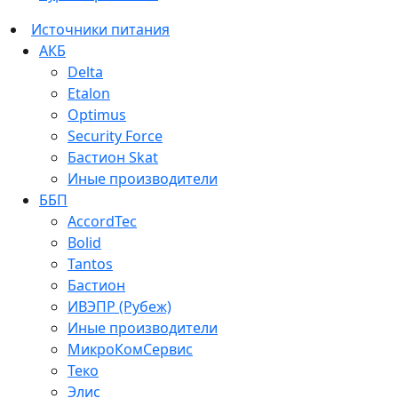
Источники питания
АКБ
Delta
Etalon
Optimus
Security Force
Бастион Skat
Иные производители
ББП
AccordTec
Bolid
Tantos
Бастион
ИВЭПР (Рубеж)
Иные производители
МикроКомСервис
Теко
Элис