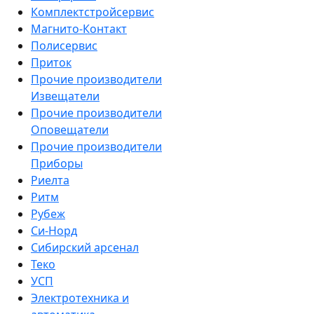
Комплектстройсервис
Магнито-Контакт
Полисервис
Приток
Прочие производители
Извещатели
Прочие производители
Оповещатели
Прочие производители
Приборы
Риелта
Ритм
Рубеж
Си-Норд
Сибирский арсенал
Теко
УСП
Электротехника и