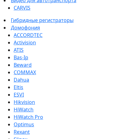
Видео для автотранспорта
CARVIS
Гибридные регистраторы
Домофония
ACCORDTEC
Activision
ATIS
Bas-Ip
Beward
COMMAX
Dahua
Eltis
ESVI
Hikvision
HiWatch
HiWatch Pro
Optimus
Rexant