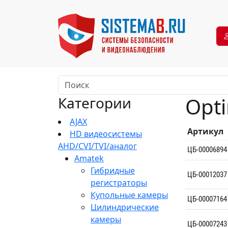
Opt
Категории
AJAX
Артикул
HD видеосистемы
AHD/CVI/TVI/аналог
ЦБ-00006894
Amatek
Гибридные
ЦБ-00012037
регистраторы
Купольные камеры
ЦБ-00007164
Цилиндрические
камеры
ЦБ-00007243