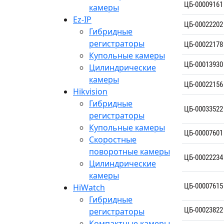
ЦБ-00009161
камеры
Ez-IP
ЦБ-00022202
Гибридные
регистраторы
ЦБ-00022178
Купольные камеры
ЦБ-00013930
Цилиндрические
камеры
ЦБ-00022156
Hikvision
Гибридные
ЦБ-00033522
регистраторы
Купольные камеры
ЦБ-00007601
Скоростные
поворотные камеры
ЦБ-00022234
Цилиндрические
камеры
ЦБ-00007615
HiWatch
Гибридные
ЦБ-00023822
регистраторы
Компактные камеры