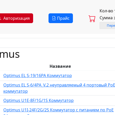
Кол-во
Сумма 
Авторизация
Прайс
Пере
imus
Название
Optimus EL S-19/16PA Коммутатор
Optimus EL S-6/4PA_V.2 неуправляемый 4 портовый PoE
коммутатор
Optimus U1E-8F/1G/1S Коммутатор
Optimus U1I-24F/2G/2S Коммутатор с питанием по PoE