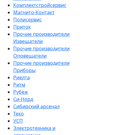
Комплектстройсервис
Магнито-Контакт
Полисервис
Приток
Прочие производители
Извещатели
Прочие производители
Оповещатели
Прочие производители
Приборы
Риелта
Ритм
Рубеж
Си-Норд
Сибирский арсенал
Теко
УСП
Электротехника и