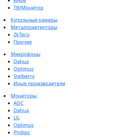
Иное
ТВ/Монитор
Купольные камеры
Металлодетекторы
ZkTeco
Прочее
Микрофоны
Dahua
Optimus
Stelberry
Иные производители
Мониторы
AOC
Dahua
LG
Optimus
Phillips