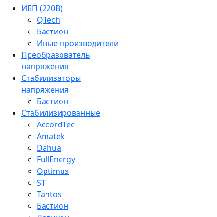
ИБП (220В)
QTech
Бастион
Иные производители
Преобразователь
напряжения
Стабилизаторы
напряжения
Бастион
Стабилизированные
AccordTec
Amatek
Dahua
FullEnergy
Optimus
ST
Tantos
Бастион