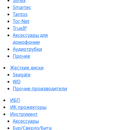
Slinex
Smartec
Tantos
Tor-Net
TrueIP
Аксессуары для
домофонии
Аудиотрубки
Прочее
Жесткие диски
Seagate
WD
Прочие производители
ИБП
ИК прожекторы
Инструмент
Аксессуары
Бур/Сверло/Бита