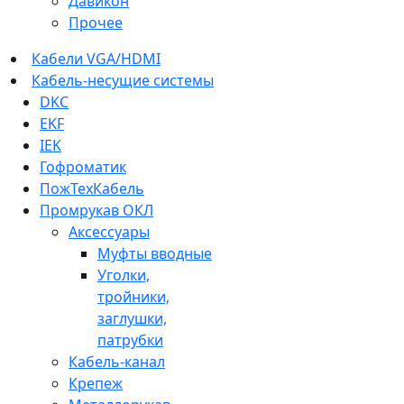
Давикон
Прочее
Кабели VGA/HDMI
Кабель-несущие системы
DKC
EKF
IEK
Гофроматик
ПожТехКабель
Промрукав ОКЛ
Аксессуары
Муфты вводные
Уголки,
тройники,
заглушки,
патрубки
Кабель-канал
Крепеж