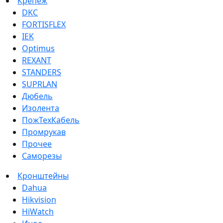
Крепеж
DKC
FORTISFLEX
IEK
Optimus
REXANT
STANDERS
SUPRLAN
Дюбель
Изолента
ПожТехКабель
Промрукав
Прочее
Саморезы
Кронштейны
Dahua
Hikvision
HiWatch