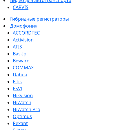
Видео для автотранспорта
CARVIS
Гибридные регистраторы
Домофония
ACCORDTEC
Activision
ATIS
Bas-Ip
Beward
COMMAX
Dahua
Eltis
ESVI
Hikvision
HiWatch
HiWatch Pro
Optimus
Rexant