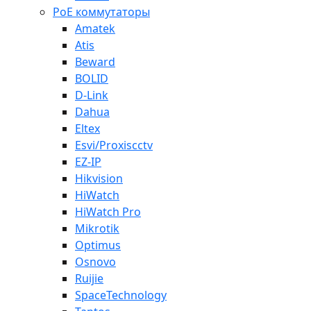
PoE коммутаторы
Amatek
Atis
Beward
BOLID
D-Link
Dahua
Eltex
Esvi/Proxiscctv
EZ-IP
Hikvision
HiWatch
HiWatch Pro
Mikrotik
Optimus
Osnovo
Ruijie
SpaceTechnology