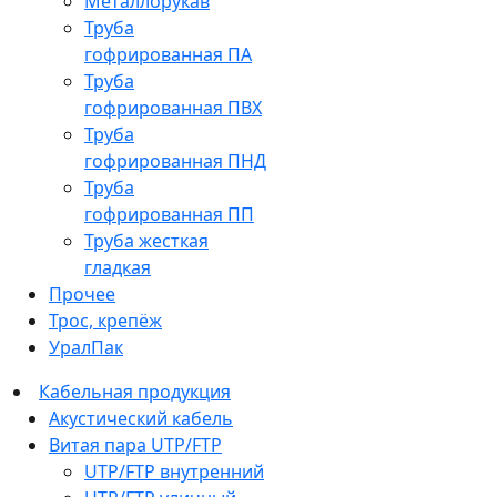
Металлорукав
Труба
гофрированная ПА
Труба
гофрированная ПВХ
Труба
гофрированная ПНД
Труба
гофрированная ПП
Труба жесткая
гладкая
Прочее
Трос, крепёж
УралПак
Кабельная продукция
Акустический кабель
Витая пара UTP/FTP
UTP/FTP внутренний