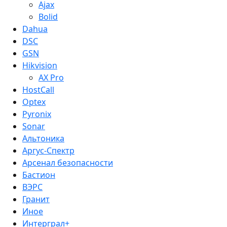
Ajax
Bolid
Dahua
DSC
GSN
Hikvision
AX Pro
HostCall
Optex
Pyronix
Sonar
Альтоника
Аргус-Спектр
Арсенал безопасности
Бастион
ВЭРС
Гранит
Иное
Интерграл+