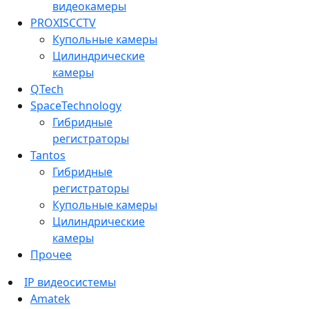
видеокамеры
PROXISCCTV
Купольные камеры
Цилиндрические
камеры
QTech
SpaceTechnology
Гибридные
регистраторы
Tantos
Гибридные
регистраторы
Купольные камеры
Цилиндрические
камеры
Прочее
IP видеосистемы
Amatek