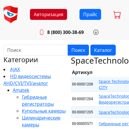
Авторизация
Прайс
8 (800) 300-38-69
info@sistemab.ru
Будни: 8.30 - 17.00
Поиск
Каталог
SpaceTechnol
Категории
AJAX
Артикул
HD видеосистемы
Space Technol
AHD/CVI/TVI/аналог
00-00001208
CITY
Amatek
SpaceTechnolog
Гибридные
00-00001204
Видеорегистра
регистраторы
Купольные камеры
SpaceTechnolo
00-00001205
Цилиндрические
Гибридные ре
00-00005571
камеры