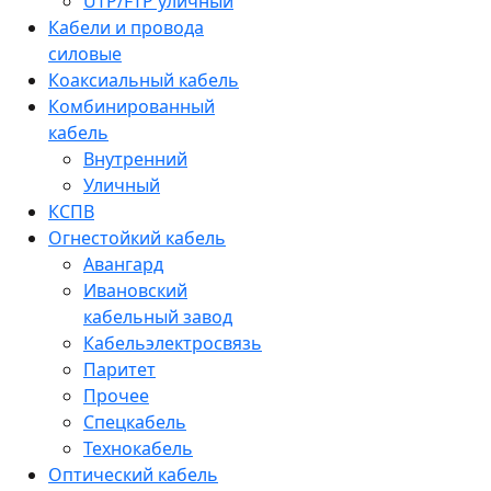
UTP/FTP уличный
Кабели и провода
силовые
Коаксиальный кабель
Комбинированный
кабель
Внутренний
Уличный
КСПВ
Огнестойкий кабель
Авангард
Ивановский
кабельный завод
Кабельэлектросвязь
Паритет
Прочее
Спецкабель
Технокабель
Оптический кабель