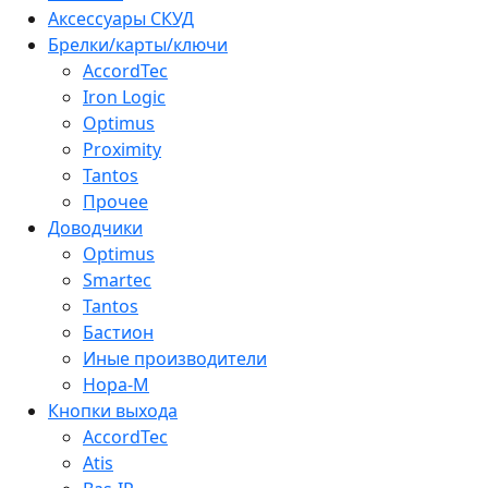
Аксессуары СКУД
Брелки/карты/ключи
AccordTec
Iron Logic
Optimus
Proximity
Tantos
Прочее
Доводчики
Optimus
Smartec
Tantos
Бастион
Иные производители
Нора-М
Кнопки выхода
AccordTec
Atis