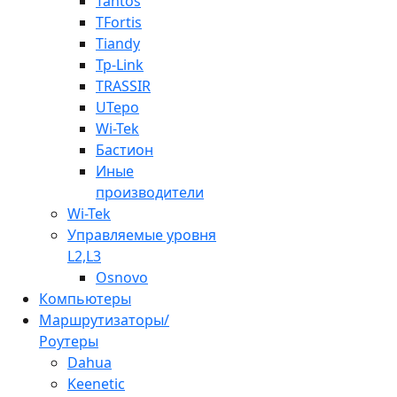
Tantos
TFortis
Tiandy
Tp-Link
TRASSIR
UTepo
Wi-Tek
Бастион
Иные
производители
Wi-Tek
Управляемые уровня
L2,L3
Osnovo
Компьютеры
Маршрутизаторы/
Роутеры
Dahua
Keenetic