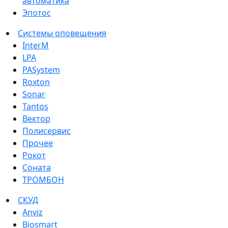
автоматика
Эпотос
Системы оповещения
InterM
LPA
PASystem
Roxton
Sonar
Tantos
Вектор
Полисервис
Прочее
Рокот
Соната
ТРОМБОН
СКУД
Anviz
Biosmart