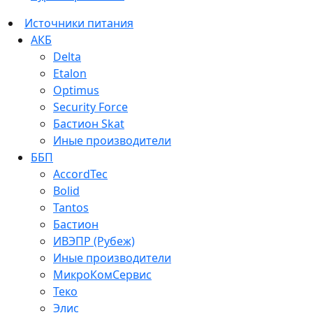
Источники питания
АКБ
Delta
Etalon
Optimus
Security Force
Бастион Skat
Иные производители
ББП
AccordTec
Bolid
Tantos
Бастион
ИВЭПР (Рубеж)
Иные производители
МикроКомСервис
Теко
Элис