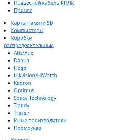
Подвесной кабель КПЛК
Прочее
Карты памяти SD
Компьютеры
Коробки
распределительные
Atis/Atix
Dahua
Hegel
Hikvision/HiWatch
Kadron
Optimus
Space Technology
Tiandy
Trassir
Иные производители
Промрукав