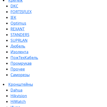
Крепеж
DKC
FORTISFLEX
IEK
Optimus
REXANT
STANDERS
SUPRLAN
Дюбель
Изолента
ПожТехКабель
Промрукав
Прочее
Саморезы
Кронштейны
Dahua
Hikvision
HiWatch