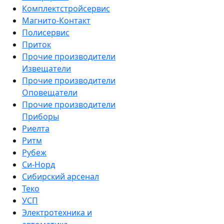
Комплектстройсервис
Магнито-Контакт
Полисервис
Приток
Прочие производители
Извещатели
Прочие производители
Оповещатели
Прочие производители
Приборы
Риелта
Ритм
Рубеж
Си-Норд
Сибирский арсенал
Теко
УСП
Электротехника и