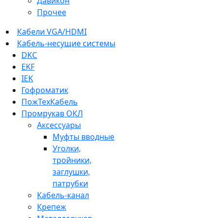
Давикон
Прочее
Кабели VGA/HDMI
Кабель-несущие системы
DKC
EKF
IEK
Гофроматик
ПожТехКабель
Промрукав ОКЛ
Аксессуары
Муфты вводные
Уголки,
тройники,
заглушки,
патрубки
Кабель-канал
Крепеж