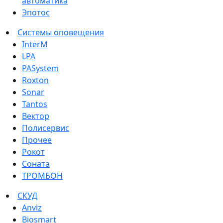
автоматика
Эпотос
Системы оповещения
InterM
LPA
PASystem
Roxton
Sonar
Tantos
Вектор
Полисервис
Прочее
Рокот
Соната
ТРОМБОН
СКУД
Anviz
Biosmart