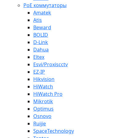
PoE коммутаторы
Amatek
Atis
Beward
BOLID
D-Link
Dahua
Eltex
Esvi/Proxiscctv
EZ-IP
Hikvision
HiWatch
HiWatch Pro
Mikrotik
Optimus
Osnovo
Ruijie
SpaceTechnology