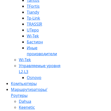
Tantos
TFortis
Tiandy
Tp-Link
TRASSIR
UTepo
Wi-Tek
Бастион
Иные
производители
Wi-Tek
Управляемые уровня
L2,L3
Osnovo
Компьютеры
Маршрутизаторы/
Роутеры
Dahua
Keenetic