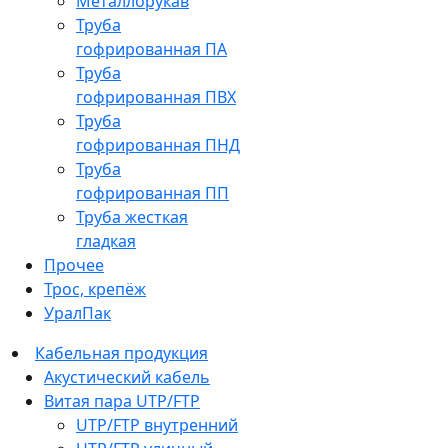
Металлорукав
Труба
гофрированная ПА
Труба
гофрированная ПВХ
Труба
гофрированная ПНД
Труба
гофрированная ПП
Труба жесткая
гладкая
Прочее
Трос, крепёж
УралПак
Кабельная продукция
Акустический кабель
Витая пара UTP/FTP
UTP/FTP внутренний