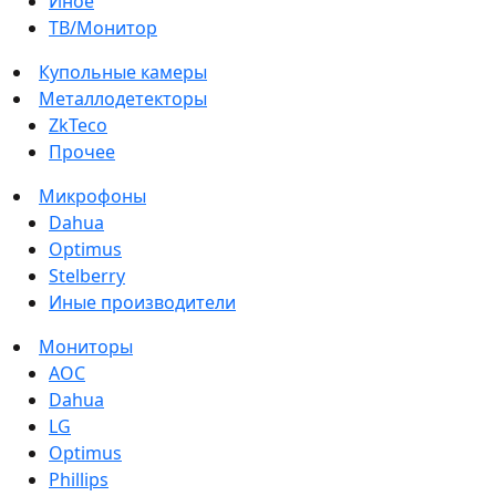
Иное
ТВ/Монитор
Купольные камеры
Металлодетекторы
ZkTeco
Прочее
Микрофоны
Dahua
Optimus
Stelberry
Иные производители
Мониторы
AOC
Dahua
LG
Optimus
Phillips