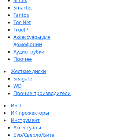
Slinex
Smartec
Tantos
Tor-Net
TrueIP
Аксессуары для
домофонии
Аудиотрубки
Прочее
Жесткие диски
Seagate
WD
Прочие производители
ИБП
ИК прожекторы
Инструмент
Аксессуары
Бур/Сверло/Бита