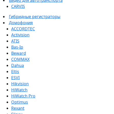
Видео для автотранспорта
CARVIS
Гибридные регистраторы
Домофония
ACCORDTEC
Activision
ATIS
Bas-Ip
Beward
COMMAX
Dahua
Eltis
ESVI
Hikvision
HiWatch
HiWatch Pro
Optimus
Rexant