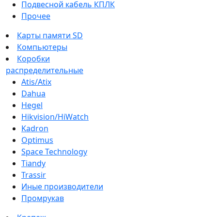
Подвесной кабель КПЛК
Прочее
Карты памяти SD
Компьютеры
Коробки
распределительные
Atis/Atix
Dahua
Hegel
Hikvision/HiWatch
Kadron
Optimus
Space Technology
Tiandy
Trassir
Иные производители
Промрукав