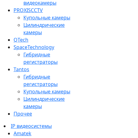
видеокамеры
PROXISCCTV
Купольные камеры
Цилиндрические
камеры
QTech
SpaceTechnology
Гибридные
регистраторы
Tantos
Гибридные
регистраторы
Купольные камеры
Цилиндрические
камеры
Прочее
IP видеосистемы
Amatek