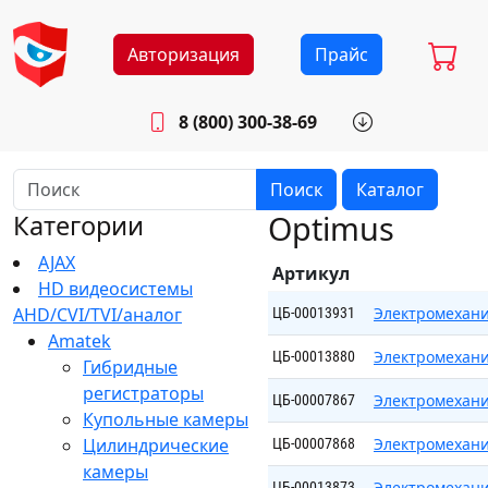
Авторизация
Прайс
8 (800) 300-38-69
info@sistemab.ru
Будни: 8.30 - 17.00
Поиск
Каталог
Optimus
Категории
AJAX
Артикул
HD видеосистемы
AHD/CVI/TVI/аналог
Электромехани
ЦБ-00013931
Amatek
Электромехани
ЦБ-00013880
Гибридные
регистраторы
Электромехани
ЦБ-00007867
Купольные камеры
Цилиндрические
Электромехани
ЦБ-00007868
камеры
Электромехани
ЦБ-00013873