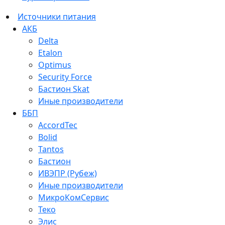
Источники питания
АКБ
Delta
Etalon
Optimus
Security Force
Бастион Skat
Иные производители
ББП
AccordTec
Bolid
Tantos
Бастион
ИВЭПР (Рубеж)
Иные производители
МикроКомСервис
Теко
Элис