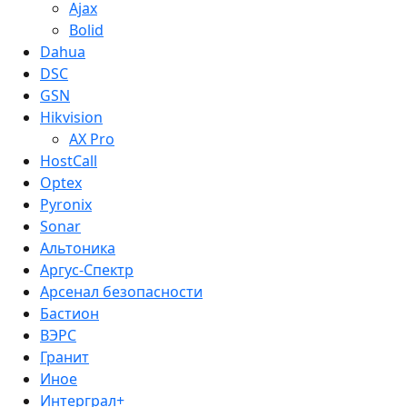
Ajax
Bolid
Dahua
DSC
GSN
Hikvision
AX Pro
HostCall
Optex
Pyronix
Sonar
Альтоника
Аргус-Спектр
Арсенал безопасности
Бастион
ВЭРС
Гранит
Иное
Интерграл+