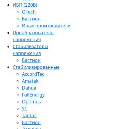
ИБП (220В)
QTech
Бастион
Иные производители
Преобразователь
напряжения
Стабилизаторы
напряжения
Бастион
Стабилизированные
AccordTec
Amatek
Dahua
FullEnergy
Optimus
ST
Tantos
Бастион