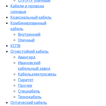
UTP/FTP уличный
Кабели и провода
силовые
Коаксиальный кабель
Комбинированный
кабель
Внутренний
Уличный
КСПВ
Огнестойкий кабель
Авангард
Ивановский
кабельный завод
Кабельэлектросвязь
Паритет
Прочее
Спецкабель
Технокабель
Оптический кабель