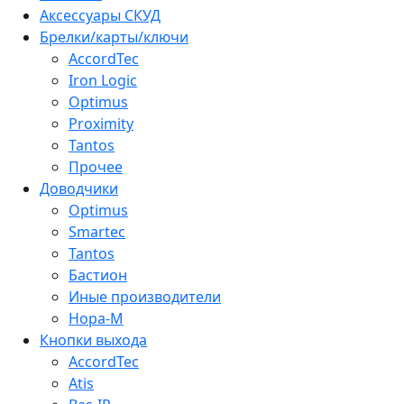
Аксессуары СКУД
Брелки/карты/ключи
AccordTec
Iron Logic
Optimus
Proximity
Tantos
Прочее
Доводчики
Optimus
Smartec
Tantos
Бастион
Иные производители
Нора-М
Кнопки выхода
AccordTec
Atis