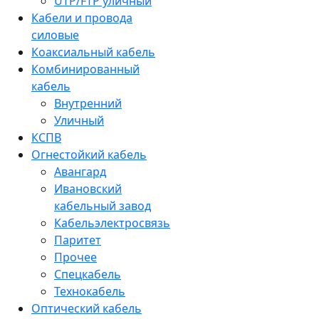
UTP/FTP уличный
Кабели и провода
силовые
Коаксиальный кабель
Комбинированный
кабель
Внутренний
Уличный
КСПВ
Огнестойкий кабель
Авангард
Ивановский
кабельный завод
Кабельэлектросвязь
Паритет
Прочее
Спецкабель
Технокабель
Оптический кабель