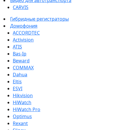
Видео для автотранспорта
CARVIS
Гибридные регистраторы
Домофония
ACCORDTEC
Activision
ATIS
Bas-Ip
Beward
COMMAX
Dahua
Eltis
ESVI
Hikvision
HiWatch
HiWatch Pro
Optimus
Rexant