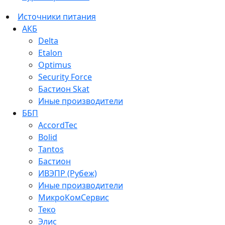
Источники питания
АКБ
Delta
Etalon
Optimus
Security Force
Бастион Skat
Иные производители
ББП
AccordTec
Bolid
Tantos
Бастион
ИВЭПР (Рубеж)
Иные производители
МикроКомСервис
Теко
Элис