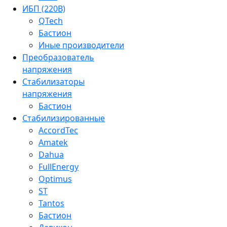
ИБП (220В)
QTech
Бастион
Иные производители
Преобразователь
напряжения
Стабилизаторы
напряжения
Бастион
Стабилизированные
AccordTec
Amatek
Dahua
FullEnergy
Optimus
ST
Tantos
Бастион