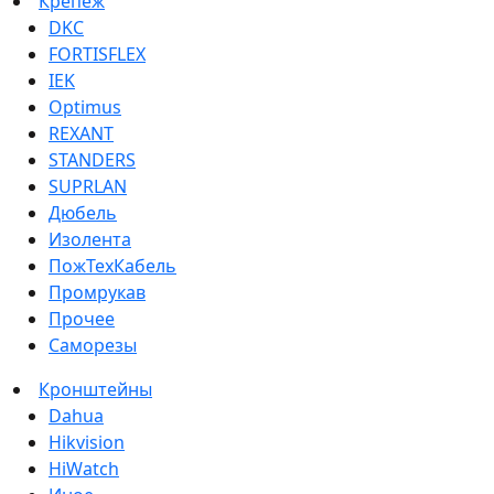
Крепеж
DKC
FORTISFLEX
IEK
Optimus
REXANT
STANDERS
SUPRLAN
Дюбель
Изолента
ПожТехКабель
Промрукав
Прочее
Саморезы
Кронштейны
Dahua
Hikvision
HiWatch