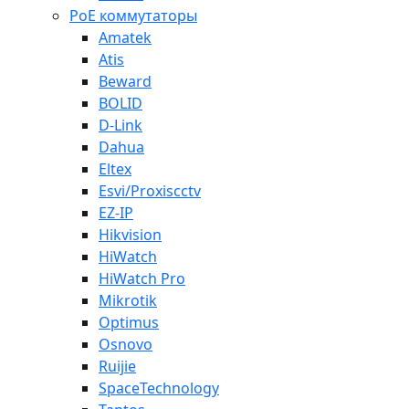
PoE коммутаторы
Amatek
Atis
Beward
BOLID
D-Link
Dahua
Eltex
Esvi/Proxiscctv
EZ-IP
Hikvision
HiWatch
HiWatch Pro
Mikrotik
Optimus
Osnovo
Ruijie
SpaceTechnology