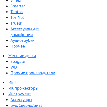
Slinex
Smartec
Tantos
Tor-Net
TrueIP
Аксессуары для
домофонии
Аудиотрубки
Прочее
Жесткие диски
Seagate
WD
Прочие производители
ИБП
ИК прожекторы
Инструмент
Аксессуары
Бур/Сверло/Бита