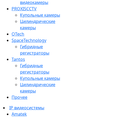
видеокамеры
PROXISCCTV
Купольные камеры
Цилиндрические
камеры
QTech
SpaceTechnology
Гибридные
регистраторы
Tantos
Гибридные
регистраторы
Купольные камеры
Цилиндрические
камеры
Прочее
IP видеосистемы
Amatek