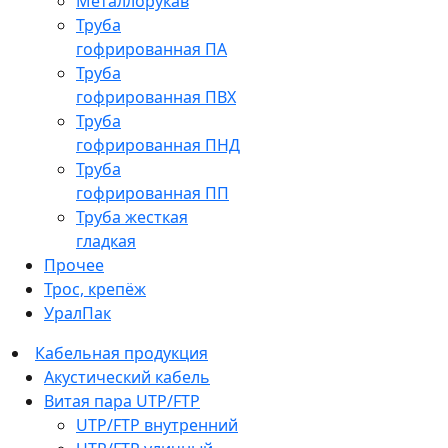
Металлорукав
Труба
гофрированная ПА
Труба
гофрированная ПВХ
Труба
гофрированная ПНД
Труба
гофрированная ПП
Труба жесткая
гладкая
Прочее
Трос, крепёж
УралПак
Кабельная продукция
Акустический кабель
Витая пара UTP/FTP
UTP/FTP внутренний