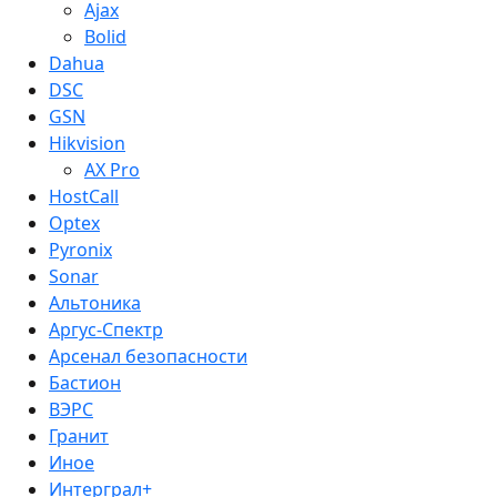
Ajax
Bolid
Dahua
DSC
GSN
Hikvision
AX Pro
HostCall
Optex
Pyronix
Sonar
Альтоника
Аргус-Спектр
Арсенал безопасности
Бастион
ВЭРС
Гранит
Иное
Интерграл+