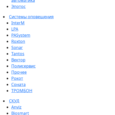
автоматика
Эпотос
Системы оповещения
InterM
LPA
PASystem
Roxton
Sonar
Tantos
Вектор
Полисервис
Прочее
Рокот
Соната
ТРОМБОН
СКУД
Anviz
Biosmart