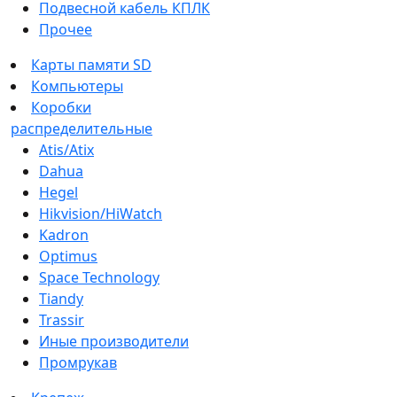
Подвесной кабель КПЛК
Прочее
Карты памяти SD
Компьютеры
Коробки
распределительные
Atis/Atix
Dahua
Hegel
Hikvision/HiWatch
Kadron
Optimus
Space Technology
Tiandy
Trassir
Иные производители
Промрукав