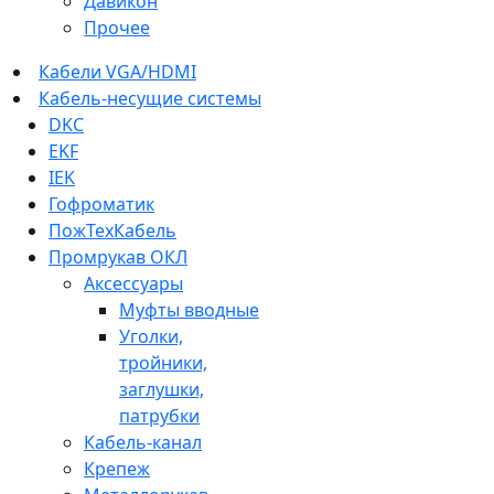
Давикон
Прочее
Кабели VGA/HDMI
Кабель-несущие системы
DKC
EKF
IEK
Гофроматик
ПожТехКабель
Промрукав ОКЛ
Аксессуары
Муфты вводные
Уголки,
тройники,
заглушки,
патрубки
Кабель-канал
Крепеж