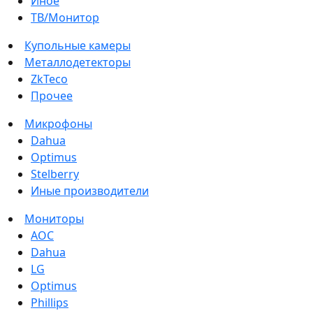
Иное
ТВ/Монитор
Купольные камеры
Металлодетекторы
ZkTeco
Прочее
Микрофоны
Dahua
Optimus
Stelberry
Иные производители
Мониторы
AOC
Dahua
LG
Optimus
Phillips