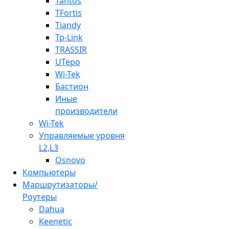
Tantos
TFortis
Tiandy
Tp-Link
TRASSIR
UTepo
Wi-Tek
Бастион
Иные
производители
Wi-Tek
Управляемые уровня
L2,L3
Osnovo
Компьютеры
Маршрутизаторы/
Роутеры
Dahua
Keenetic