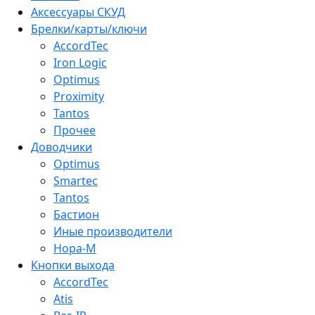
Аксессуары СКУД
Брелки/карты/ключи
AccordTec
Iron Logic
Optimus
Proximity
Tantos
Прочее
Доводчики
Optimus
Smartec
Tantos
Бастион
Иные производители
Нора-М
Кнопки выхода
AccordTec
Atis