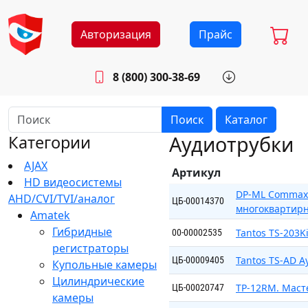
Авторизация
Прайс
8 (800) 300-38-69
info@sistemab.ru
Будни: 8.30 - 17.00
Поиск
Каталог
Аудиотрубки
Категории
AJAX
Артикул
HD видеосистемы
DP-ML Commax 
AHD/CVI/TVI/аналог
ЦБ-00014370
многоквартир
Amatek
Гибридные
Tantos TS-203
00-00002535
регистраторы
Tantos TS-AD А
ЦБ-00009405
Купольные камеры
Цилиндрические
TP-12RM. Маст
ЦБ-00020747
камеры