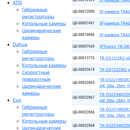
ATIS
Гибридные
IP-камера TRA
ЦБ-00012900
регистраторы
Купольные камеры
IP-камера TRAS
ЦБ-00007491
Цилиндрические
IP-камера TRAS
ЦБ-00019886
камеры
Dahua
IPTrassir TR-D
ЦБ-00007643
Гибридные
регистраторы
TR-D3121IR2 v6 
ЦБ-00013710
Купольные камеры
TR-D3122ZIR2 v
ЦБ-00033674
Скоростные
поворотные
TR-D3221WDIR3 
ЦБ-00022865
Цилиндрические
ИК 30м, 2Мп, 0
камеры
TR-D3223WDZIR3
ЦБ-00022867
Esvi
ИК 30м, 2Мп, 0
Гибридные
TR-D3251WDIR3 
ЦБ-00022866
регистраторы
ИК 30м, 5Мп, 0
Купольные камеры
TR-D3253WDZIR3
ЦБ-00022868
Цилиндрические