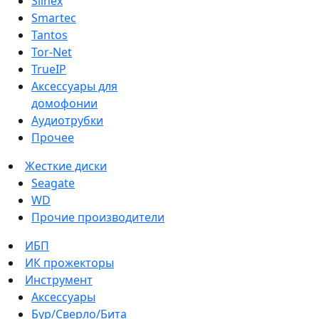
Slinex
Smartec
Tantos
Tor-Net
TrueIP
Аксессуары для
домофонии
Аудиотрубки
Прочее
Жесткие диски
Seagate
WD
Прочие производители
ИБП
ИК прожекторы
Инструмент
Аксессуары
Бур/Сверло/Бита