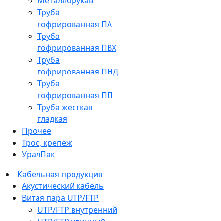
Металлорукав
Труба
гофрированная ПА
Труба
гофрированная ПВХ
Труба
гофрированная ПНД
Труба
гофрированная ПП
Труба жесткая
гладкая
Прочее
Трос, крепёж
УралПак
Кабельная продукция
Акустический кабель
Витая пара UTP/FTP
UTP/FTP внутренний