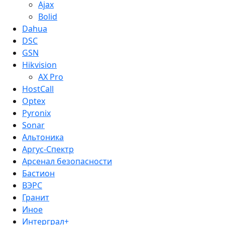
Ajax
Bolid
Dahua
DSC
GSN
Hikvision
AX Pro
HostCall
Optex
Pyronix
Sonar
Альтоника
Аргус-Спектр
Арсенал безопасности
Бастион
ВЭРС
Гранит
Иное
Интерграл+