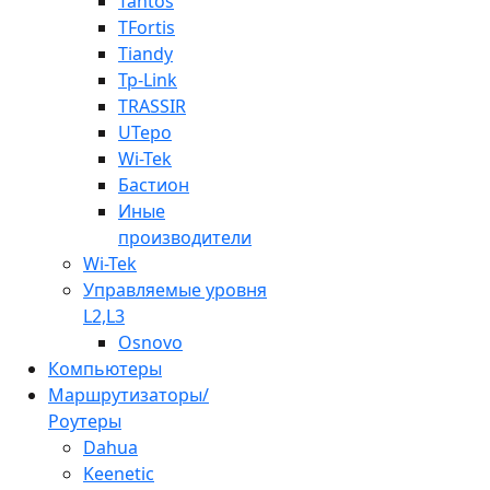
Tantos
TFortis
Tiandy
Tp-Link
TRASSIR
UTepo
Wi-Tek
Бастион
Иные
производители
Wi-Tek
Управляемые уровня
L2,L3
Osnovo
Компьютеры
Маршрутизаторы/
Роутеры
Dahua
Keenetic