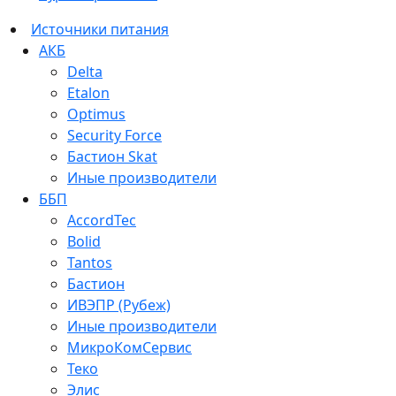
Источники питания
АКБ
Delta
Etalon
Optimus
Security Force
Бастион Skat
Иные производители
ББП
AccordTec
Bolid
Tantos
Бастион
ИВЭПР (Рубеж)
Иные производители
МикроКомСервис
Теко
Элис