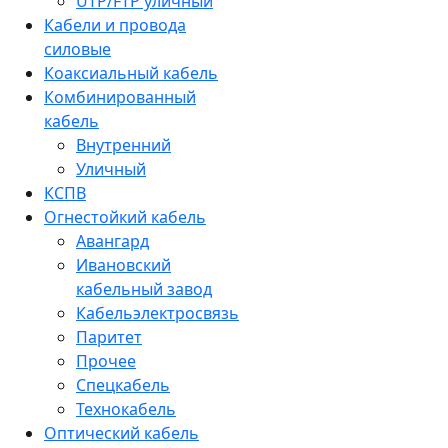
UTP/FTP уличный
Кабели и провода
силовые
Коаксиальный кабель
Комбинированный
кабель
Внутренний
Уличный
КСПВ
Огнестойкий кабель
Авангард
Ивановский
кабельный завод
Кабельэлектросвязь
Паритет
Прочее
Спецкабель
Технокабель
Оптический кабель