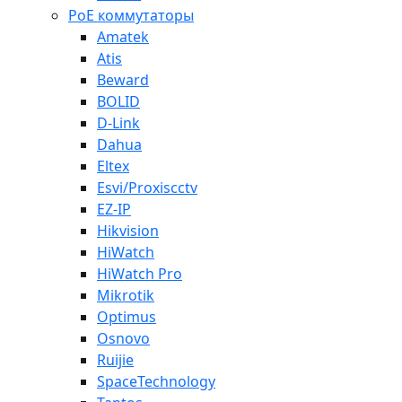
PoE коммутаторы
Amatek
Atis
Beward
BOLID
D-Link
Dahua
Eltex
Esvi/Proxiscctv
EZ-IP
Hikvision
HiWatch
HiWatch Pro
Mikrotik
Optimus
Osnovo
Ruijie
SpaceTechnology