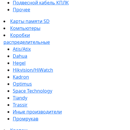
Подвесной кабель КПЛК
Прочее
Карты памяти SD
Компьютеры
Коробки
распределительные
Atis/Atix
Dahua
Hegel
Hikvision/HiWatch
Kadron
Optimus
Space Technology
Tiandy
Trassir
Иные производители
Промрукав