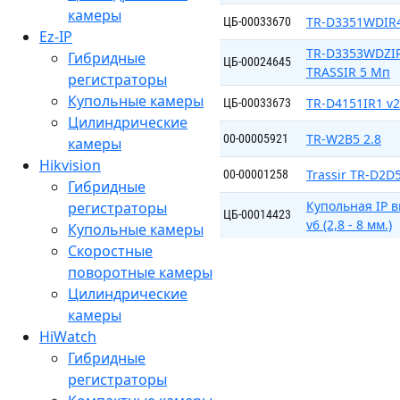
камеры
TR-D3351WDIR4 
ЦБ-00033670
Ez-IP
TR-D3353WDZIR4
Гибридные
ЦБ-00024645
TRASSIR 5 Мп
регистраторы
Купольные камеры
TR-D4151IR1 v2
ЦБ-00033673
Цилиндрические
TR-W2B5 2.8
00-00005921
камеры
Hikvision
Trassir TR-D2D
00-00001258
Гибридные
Купольная IP 
регистраторы
ЦБ-00014423
v6 (2,8 - 8 мм.)
Купольные камеры
Скоростные
поворотные камеры
Цилиндрические
камеры
HiWatch
Гибридные
регистраторы