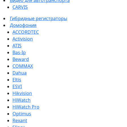
Видео для автотранспорта
CARVIS
Гибридные регистраторы
Домофония
ACCORDTEC
Activision
ATIS
Bas-Ip
Beward
COMMAX
Dahua
Eltis
ESVI
Hikvision
HiWatch
HiWatch Pro
Optimus
Rexant