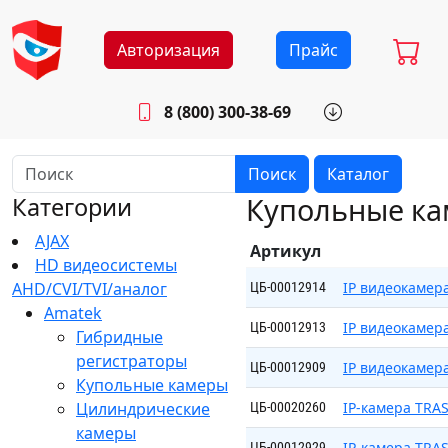
Авторизация
Прайс
8 (800) 300-38-69
info@sistemab.ru
Будни: 8.30 - 17.00
Поиск
Каталог
Купольные к
Категории
AJAX
Артикул
HD видеосистемы
AHD/CVI/TVI/аналог
IP видеокамера
ЦБ-00012914
Amatek
IP видеокамера
ЦБ-00012913
Гибридные
регистраторы
IP видеокамера
ЦБ-00012909
Купольные камеры
Цилиндрические
IP-камера TRAS
ЦБ-00020260
камеры
IP-камера TRAS
ЦБ-00012929