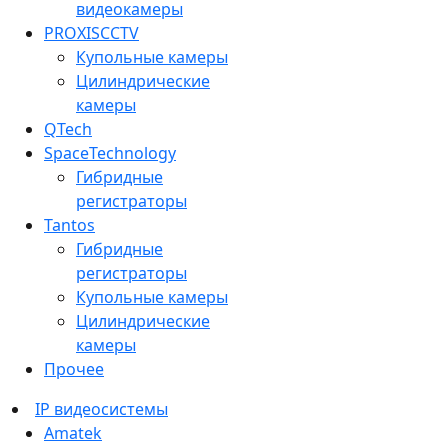
видеокамеры
PROXISCCTV
Купольные камеры
Цилиндрические
камеры
QTech
SpaceTechnology
Гибридные
регистраторы
Tantos
Гибридные
регистраторы
Купольные камеры
Цилиндрические
камеры
Прочее
IP видеосистемы
Amatek