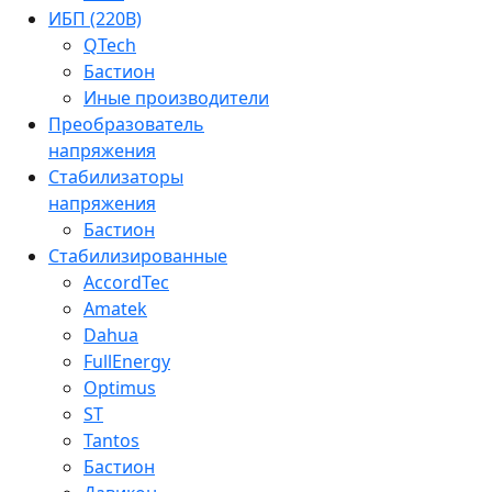
ИБП (220В)
QTech
Бастион
Иные производители
Преобразователь
напряжения
Стабилизаторы
напряжения
Бастион
Стабилизированные
AccordTec
Amatek
Dahua
FullEnergy
Optimus
ST
Tantos
Бастион