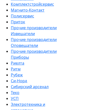
Комплектстройсервис
Магнито-Контакт
Полисервис
Приток
Прочие производители
Извещатели
Прочие производители
Оповещатели
Прочие производители
Приборы
Риелта
Ритм
Рубеж
Си-Норд
Сибирский арсенал
Теко
УСП
Электротехника и