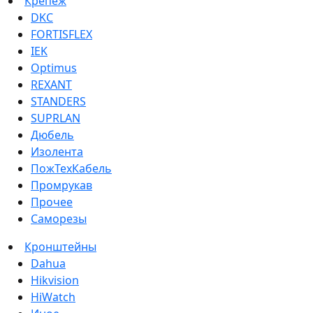
Крепеж
DKC
FORTISFLEX
IEK
Optimus
REXANT
STANDERS
SUPRLAN
Дюбель
Изолента
ПожТехКабель
Промрукав
Прочее
Саморезы
Кронштейны
Dahua
Hikvision
HiWatch