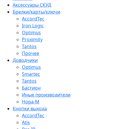
Аксессуары СКУД
Брелки/карты/ключи
AccordTec
Iron Logic
Optimus
Proximity
Tantos
Прочее
Доводчики
Optimus
Smartec
Tantos
Бастион
Иные производители
Нора-М
Кнопки выхода
AccordTec
Atis