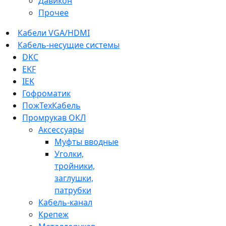
Давикон
Прочее
Кабели VGA/HDMI
Кабель-несущие системы
DKC
EKF
IEK
Гофроматик
ПожТехКабель
Промрукав ОКЛ
Аксессуары
Муфты вводные
Уголки,
тройники,
заглушки,
патрубки
Кабель-канал
Крепеж