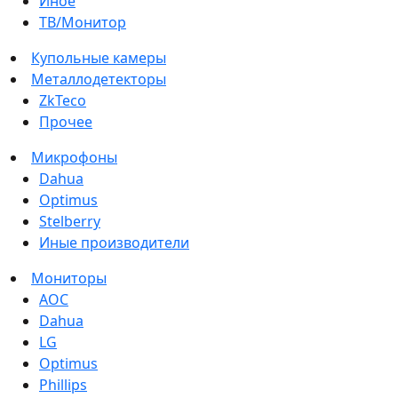
Иное
ТВ/Монитор
Купольные камеры
Металлодетекторы
ZkTeco
Прочее
Микрофоны
Dahua
Optimus
Stelberry
Иные производители
Мониторы
AOC
Dahua
LG
Optimus
Phillips