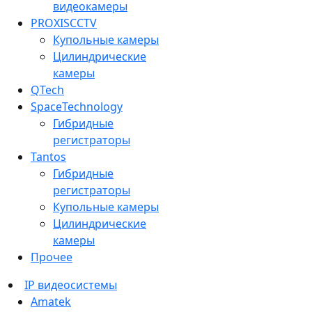
видеокамеры
PROXISCCTV
Купольные камеры
Цилиндрические
камеры
QTech
SpaceTechnology
Гибридные
регистраторы
Tantos
Гибридные
регистраторы
Купольные камеры
Цилиндрические
камеры
Прочее
IP видеосистемы
Amatek