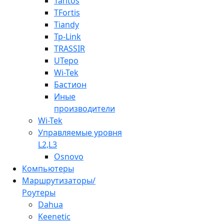
Tantos
TFortis
Tiandy
Tp-Link
TRASSIR
UTepo
Wi-Tek
Бастион
Иные
производители
Wi-Tek
Управляемые уровня
L2,L3
Osnovo
Компьютеры
Маршрутизаторы/
Роутеры
Dahua
Keenetic