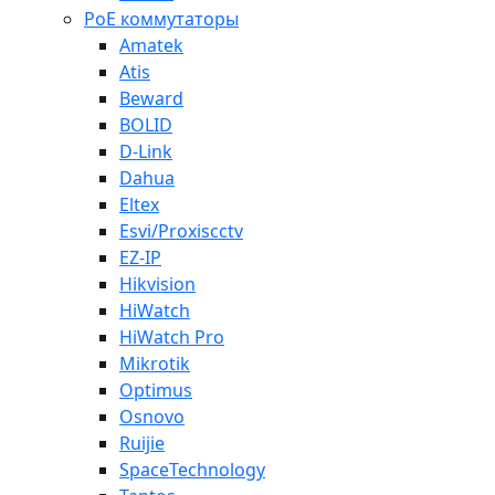
PoE коммутаторы
Amatek
Atis
Beward
BOLID
D-Link
Dahua
Eltex
Esvi/Proxiscctv
EZ-IP
Hikvision
HiWatch
HiWatch Pro
Mikrotik
Optimus
Osnovo
Ruijie
SpaceTechnology