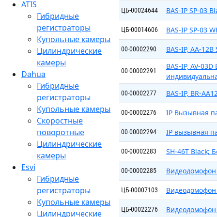
ATIS
BAS-IP SP-03 B
ЦБ-00024644
Гибридные
регистраторы
BAS-IP SP-03 W
ЦБ-00014606
Купольные камеры
BAS-IP, AA-12B 
00-00002290
Цилиндрические
камеры
BAS-IP, AV-03D
00-00002291
Dahua
индивидуальн
Гибридные
BAS-IP, BR-AA1
00-00002277
регистраторы
Купольные камеры
IP Вызывная п
00-00002276
Скоростные
поворотные
IP вызывная па
00-00002294
Цилиндрические
SH-46T Black; 
00-00002283
камеры
Esvi
Видеодомофон 
00-00002285
Гибридные
регистраторы
Видеодомофон 
ЦБ-00007103
Купольные камеры
Видеодомофон 
ЦБ-00022276
Цилиндрические