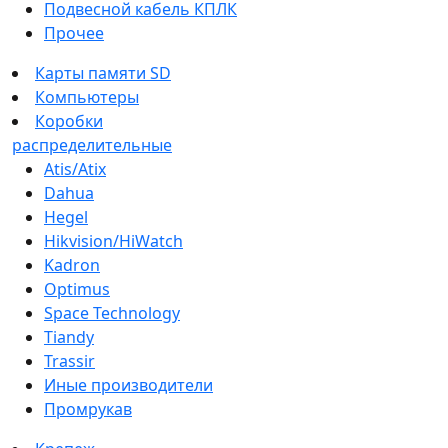
Подвесной кабель КПЛК
Прочее
Карты памяти SD
Компьютеры
Коробки
распределительные
Atis/Atix
Dahua
Hegel
Hikvision/HiWatch
Kadron
Optimus
Space Technology
Tiandy
Trassir
Иные производители
Промрукав