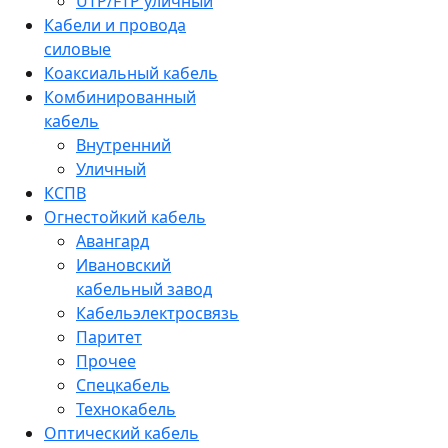
UTP/FTP уличный
Кабели и провода
силовые
Коаксиальный кабель
Комбинированный
кабель
Внутренний
Уличный
КСПВ
Огнестойкий кабель
Авангард
Ивановский
кабельный завод
Кабельэлектросвязь
Паритет
Прочее
Спецкабель
Технокабель
Оптический кабель