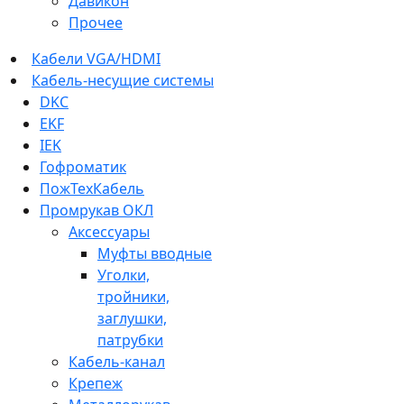
Давикон
Прочее
Кабели VGA/HDMI
Кабель-несущие системы
DKC
EKF
IEK
Гофроматик
ПожТехКабель
Промрукав ОКЛ
Аксессуары
Муфты вводные
Уголки,
тройники,
заглушки,
патрубки
Кабель-канал
Крепеж