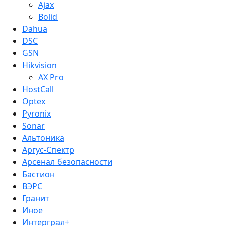
Ajax
Bolid
Dahua
DSC
GSN
Hikvision
AX Pro
HostCall
Optex
Pyronix
Sonar
Альтоника
Аргус-Спектр
Арсенал безопасности
Бастион
ВЭРС
Гранит
Иное
Интерграл+