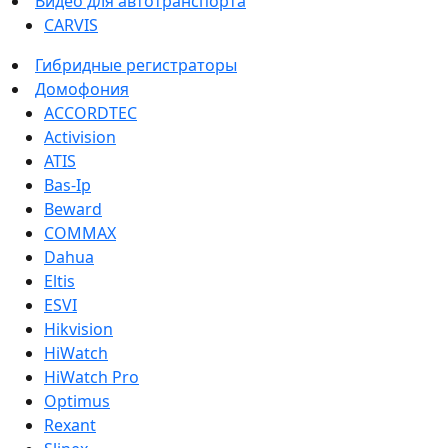
Видео для автотранспорта
CARVIS
Гибридные регистраторы
Домофония
ACCORDTEC
Activision
ATIS
Bas-Ip
Beward
COMMAX
Dahua
Eltis
ESVI
Hikvision
HiWatch
HiWatch Pro
Optimus
Rexant