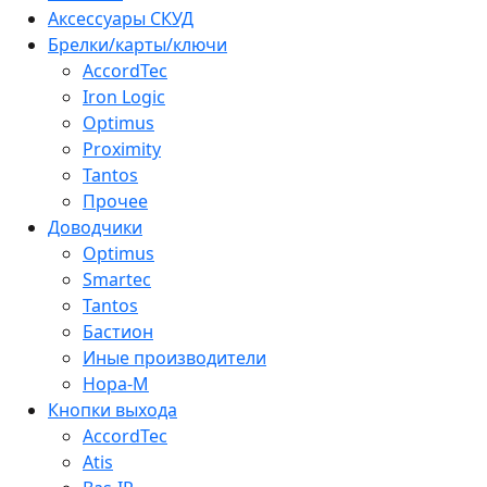
Аксессуары СКУД
Брелки/карты/ключи
AccordTec
Iron Logic
Optimus
Proximity
Tantos
Прочее
Доводчики
Optimus
Smartec
Tantos
Бастион
Иные производители
Нора-М
Кнопки выхода
AccordTec
Atis