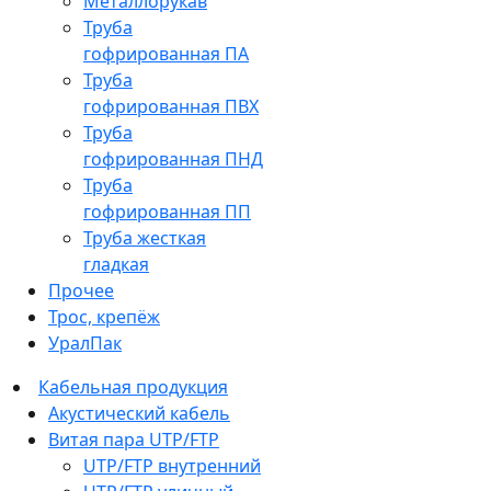
Металлорукав
Труба
гофрированная ПА
Труба
гофрированная ПВХ
Труба
гофрированная ПНД
Труба
гофрированная ПП
Труба жесткая
гладкая
Прочее
Трос, крепёж
УралПак
Кабельная продукция
Акустический кабель
Витая пара UTP/FTP
UTP/FTP внутренний