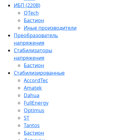
ИБП (220В)
QTech
Бастион
Иные производители
Преобразователь
напряжения
Стабилизаторы
напряжения
Бастион
Стабилизированные
AccordTec
Amatek
Dahua
FullEnergy
Optimus
ST
Tantos
Бастион