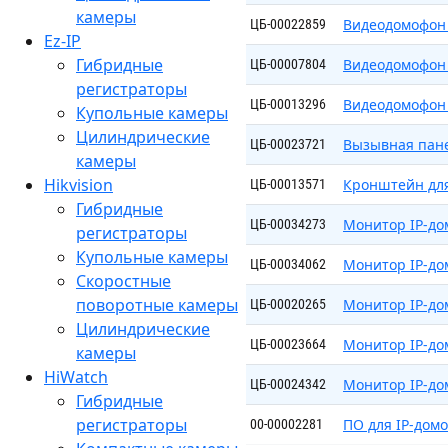
камеры
Видеодомофон 
ЦБ-00022859
Ez-IP
Гибридные
Видеодомофон 
ЦБ-00007804
регистраторы
Видеодомофон 
ЦБ-00013296
Купольные камеры
Цилиндрические
Вызывная пане
ЦБ-00023721
камеры
Hikvision
Кронштейн для
ЦБ-00013571
Гибридные
Монитор IP-до
ЦБ-00034273
регистраторы
Купольные камеры
Монитор IP-до
ЦБ-00034062
Скоростные
поворотные камеры
Монитор IP-до
ЦБ-00020265
Цилиндрические
Монитор IP-до
ЦБ-00023664
камеры
HiWatch
Монитор IP-до
ЦБ-00024342
Гибридные
регистраторы
ПО для IP-домо
00-00002281