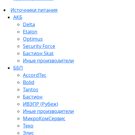
Источники питания
АКБ
Delta
Etalon
Optimus
Security Force
Бастион Skat
Иные производители
ББП
AccordTec
Bolid
Tantos
Бастион
ИВЭПР (Рубеж)
Иные производители
МикроКомСервис
Теко
Элис