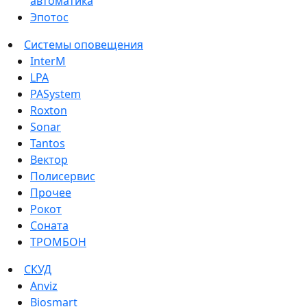
автоматика
Эпотос
Системы оповещения
InterM
LPA
PASystem
Roxton
Sonar
Tantos
Вектор
Полисервис
Прочее
Рокот
Соната
ТРОМБОН
СКУД
Anviz
Biosmart