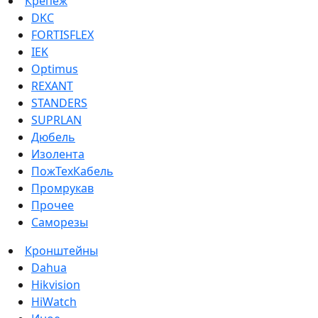
Крепеж
DKC
FORTISFLEX
IEK
Optimus
REXANT
STANDERS
SUPRLAN
Дюбель
Изолента
ПожТехКабель
Промрукав
Прочее
Саморезы
Кронштейны
Dahua
Hikvision
HiWatch