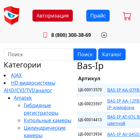
Авторизация
Прайс
8 (800) 300-38-69
info@sistemab.ru
Будни: 8.30 - 17.00
Поиск
Каталог
Bas-Ip
Категории
AJAX
Артикул
HD видеосистемы
AHD/CVI/TVI/аналог
BAS-IP AA-07FB
ЦБ-00013570
Amatek
BAS-IP AA-12F
ЦБ-00023597
Гибридные
IP-домофона
регистраторы
BAS-IP AT-07L
Купольные камеры
ЦБ-00014413
цветной
Цилиндрические
BAS-IP AV-04S
ЦБ-00013934
камеры