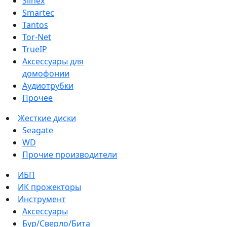
Slinex
Smartec
Tantos
Tor-Net
TrueIP
Аксессуары для
домофонии
Аудиотрубки
Прочее
Жесткие диски
Seagate
WD
Прочие производители
ИБП
ИК прожекторы
Инструмент
Аксессуары
Бур/Сверло/Бита