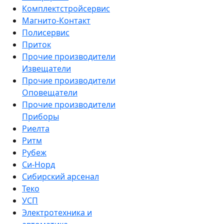
Комплектстройсервис
Магнито-Контакт
Полисервис
Приток
Прочие производители
Извещатели
Прочие производители
Оповещатели
Прочие производители
Приборы
Риелта
Ритм
Рубеж
Си-Норд
Сибирский арсенал
Теко
УСП
Электротехника и