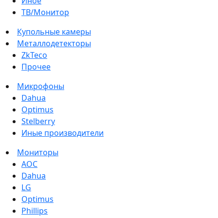
Иное
ТВ/Монитор
Купольные камеры
Металлодетекторы
ZkTeco
Прочее
Микрофоны
Dahua
Optimus
Stelberry
Иные производители
Мониторы
AOC
Dahua
LG
Optimus
Phillips