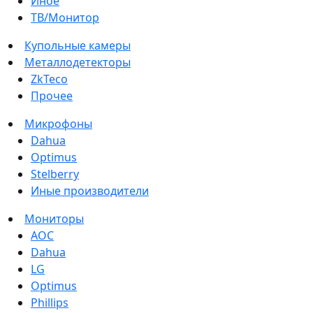
Иное
ТВ/Монитор
Купольные камеры
Металлодетекторы
ZkTeco
Прочее
Микрофоны
Dahua
Optimus
Stelberry
Иные производители
Мониторы
AOC
Dahua
LG
Optimus
Phillips