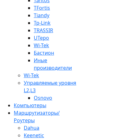
Tantos
TFortis
Tiandy
Tp-Link
TRASSIR
UTepo
Wi-Tek
Бастион
Иные
производители
Wi-Tek
Управляемые уровня
L2,L3
Osnovo
Компьютеры
Маршрутизаторы/
Роутеры
Dahua
Keenetic