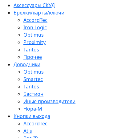
Аксессуары СКУД
Брелки/карты/ключи
AccordTec
Iron Logic
Optimus
Proximity
Tantos
Прочее
Доводчики
Optimus
Smartec
Tantos
Бастион
Иные производители
Нора-М
Кнопки выхода
AccordTec
Atis