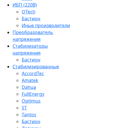
ИБП (220В)
QTech
Бастион
Иные производители
Преобразователь
напряжения
Стабилизаторы
напряжения
Бастион
Стабилизированные
AccordTec
Amatek
Dahua
FullEnergy
Optimus
ST
Tantos
Бастион