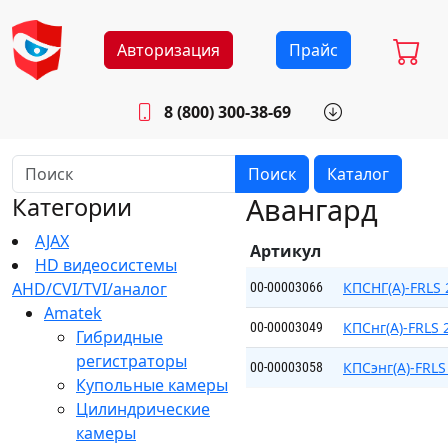
Авторизация
Прайс
8 (800) 300-38-69
info@sistemab.ru
Будни: 8.30 - 17.00
Поиск
Каталог
Авангард
Категории
AJAX
Артикул
HD видеосистемы
AHD/CVI/TVI/аналог
КПСНГ(А)-FRLS 
00-00003066
Amatek
КПСнг(А)-FRLS 
00-00003049
Гибридные
регистраторы
КПСэнг(А)-FRLS
00-00003058
Купольные камеры
Цилиндрические
камеры