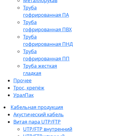
Металлорукав
Труба
гофрированная ПА
Труба
гофрированная ПВХ
Труба
гофрированная ПНД
Труба
гофрированная ПП
Труба жесткая
гладкая
Прочее
Трос, крепёж
УралПак
Кабельная продукция
Акустический кабель
Витая пара UTP/FTP
UTP/FTP внутренний