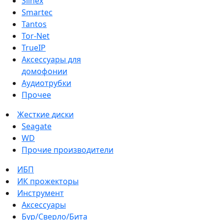
Slinex
Smartec
Tantos
Tor-Net
TrueIP
Аксессуары для
домофонии
Аудиотрубки
Прочее
Жесткие диски
Seagate
WD
Прочие производители
ИБП
ИК прожекторы
Инструмент
Аксессуары
Бур/Сверло/Бита