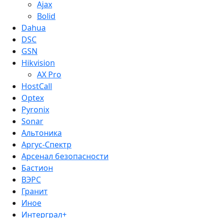
Ajax
Bolid
Dahua
DSC
GSN
Hikvision
AX Pro
HostCall
Optex
Pyronix
Sonar
Альтоника
Аргус-Спектр
Арсенал безопасности
Бастион
ВЭРС
Гранит
Иное
Интерграл+