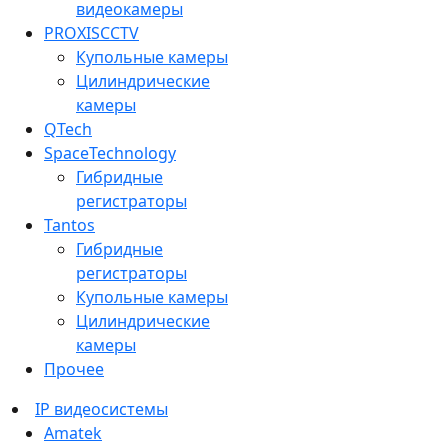
видеокамеры
PROXISCCTV
Купольные камеры
Цилиндрические
камеры
QTech
SpaceTechnology
Гибридные
регистраторы
Tantos
Гибридные
регистраторы
Купольные камеры
Цилиндрические
камеры
Прочее
IP видеосистемы
Amatek