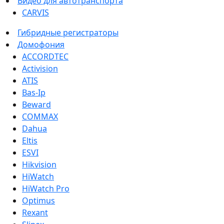
Видео для автотранспорта
CARVIS
Гибридные регистраторы
Домофония
ACCORDTEC
Activision
ATIS
Bas-Ip
Beward
COMMAX
Dahua
Eltis
ESVI
Hikvision
HiWatch
HiWatch Pro
Optimus
Rexant