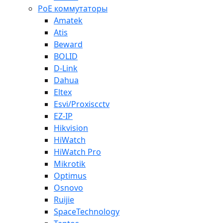
PoE коммутаторы
Amatek
Atis
Beward
BOLID
D-Link
Dahua
Eltex
Esvi/Proxiscctv
EZ-IP
Hikvision
HiWatch
HiWatch Pro
Mikrotik
Optimus
Osnovo
Ruijie
SpaceTechnology