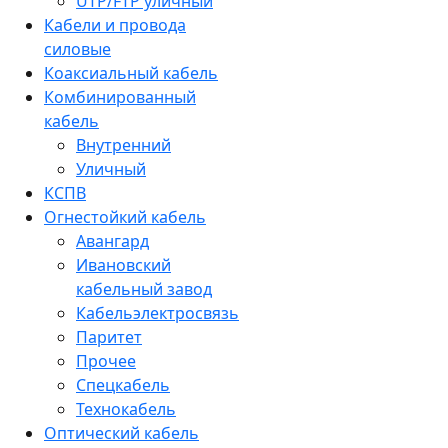
UTP/FTP уличный
Кабели и провода
силовые
Коаксиальный кабель
Комбинированный
кабель
Внутренний
Уличный
КСПВ
Огнестойкий кабель
Авангард
Ивановский
кабельный завод
Кабельэлектросвязь
Паритет
Прочее
Спецкабель
Технокабель
Оптический кабель