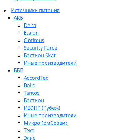
Источники питания
АКБ
Delta
Etalon
Optimus
Security Force
Бастион Skat
Иные производители
ББП
AccordTec
Bolid
Tantos
Бастион
ИВЭПР (Рубеж)
Иные производители
МикроКомСервис
Теко
Элис