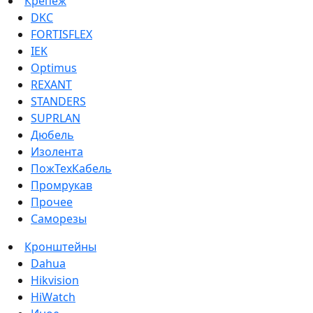
Крепеж
DKC
FORTISFLEX
IEK
Optimus
REXANT
STANDERS
SUPRLAN
Дюбель
Изолента
ПожТехКабель
Промрукав
Прочее
Саморезы
Кронштейны
Dahua
Hikvision
HiWatch