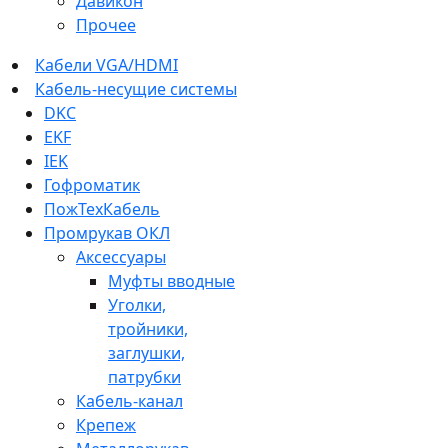
Давикон
Прочее
Кабели VGA/HDMI
Кабель-несущие системы
DKC
EKF
IEK
Гофроматик
ПожТехКабель
Промрукав ОКЛ
Аксессуары
Муфты вводные
Уголки,
тройники,
заглушки,
патрубки
Кабель-канал
Крепеж