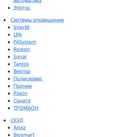
автоматика
Эпотос
Системы оповещения
InterM
LPA
PASystem
Roxton
Sonar
Tantos
Вектор
Полисервис
Прочее
Рокот
Соната
ТРОМБОН
СКУД
Anviz
Biosmart