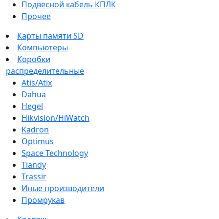
Подвесной кабель КПЛК
Прочее
Карты памяти SD
Компьютеры
Коробки
распределительные
Atis/Atix
Dahua
Hegel
Hikvision/HiWatch
Kadron
Optimus
Space Technology
Tiandy
Trassir
Иные производители
Промрукав