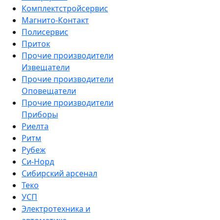
Комплектстройсервис
Магнито-Контакт
Полисервис
Приток
Прочие производители
Извещатели
Прочие производители
Оповещатели
Прочие производители
Приборы
Риелта
Ритм
Рубеж
Си-Норд
Сибирский арсенал
Теко
УСП
Электротехника и