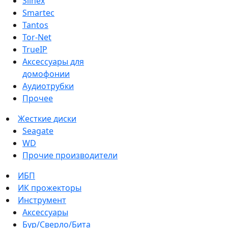
Slinex
Smartec
Tantos
Tor-Net
TrueIP
Аксессуары для
домофонии
Аудиотрубки
Прочее
Жесткие диски
Seagate
WD
Прочие производители
ИБП
ИК прожекторы
Инструмент
Аксессуары
Бур/Сверло/Бита