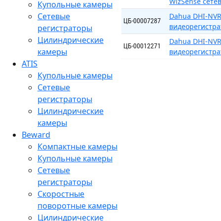
WizSense сете
Купольные камеры
Сетевые
Dahua DHI-NVR
ЦБ-00007287
видеорегистра
регистраторы
Цилиндрические
Dahua DHI-NVR
ЦБ-00012271
камеры
видеорегистра
ATIS
Купольные камеры
Сетевые
регистраторы
Цилиндрические
камеры
Beward
Компактные камеры
Купольные камеры
Сетевые
регистраторы
Скоростные
поворотные камеры
Цилиндрические