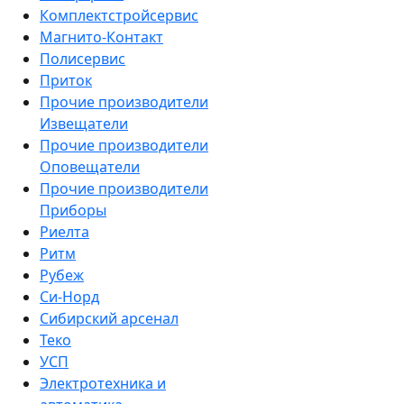
Комплектстройсервис
Магнито-Контакт
Полисервис
Приток
Прочие производители
Извещатели
Прочие производители
Оповещатели
Прочие производители
Приборы
Риелта
Ритм
Рубеж
Си-Норд
Сибирский арсенал
Теко
УСП
Электротехника и