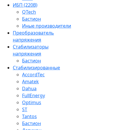
ИБП (220В)
QTech
Бастион
Иные производители
Преобразователь
напряжения
Стабилизаторы
напряжения
Бастион
Стабилизированные
AccordTec
Amatek
Dahua
FullEnergy
Optimus
ST
Tantos
Бастион