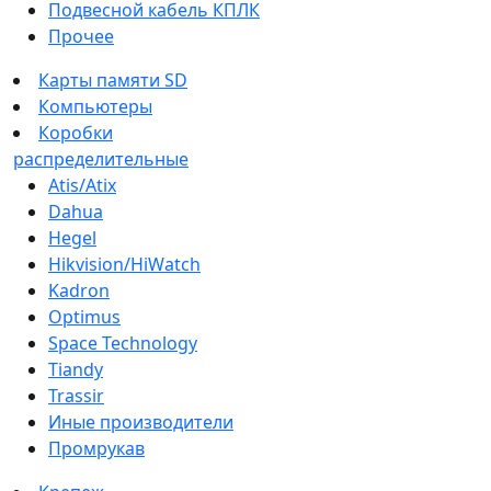
Подвесной кабель КПЛК
Прочее
Карты памяти SD
Компьютеры
Коробки
распределительные
Atis/Atix
Dahua
Hegel
Hikvision/HiWatch
Kadron
Optimus
Space Technology
Tiandy
Trassir
Иные производители
Промрукав