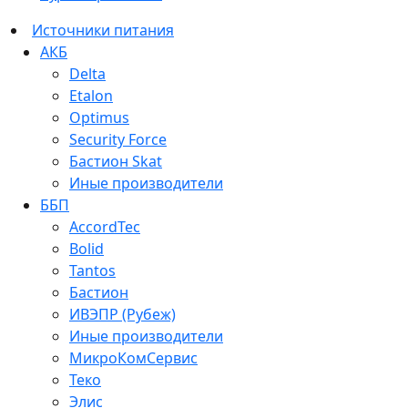
Источники питания
АКБ
Delta
Etalon
Optimus
Security Force
Бастион Skat
Иные производители
ББП
AccordTec
Bolid
Tantos
Бастион
ИВЭПР (Рубеж)
Иные производители
МикроКомСервис
Теко
Элис