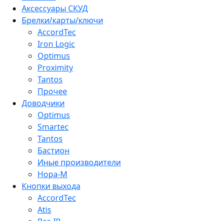
Аксессуары СКУД
Брелки/карты/ключи
AccordTec
Iron Logic
Optimus
Proximity
Tantos
Прочее
Доводчики
Optimus
Smartec
Tantos
Бастион
Иные производители
Нора-М
Кнопки выхода
AccordTec
Atis