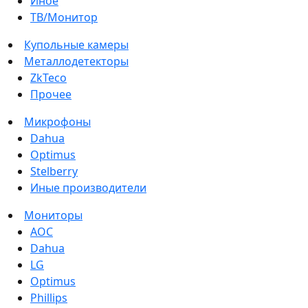
Иное
ТВ/Монитор
Купольные камеры
Металлодетекторы
ZkTeco
Прочее
Микрофоны
Dahua
Optimus
Stelberry
Иные производители
Мониторы
AOC
Dahua
LG
Optimus
Phillips