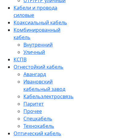
UTP/FTP уличный
Кабели и провода
силовые
Коаксиальный кабель
Комбинированный
кабель
Внутренний
Уличный
КСПВ
Огнестойкий кабель
Авангард
Ивановский
кабельный завод
Кабельэлектросвязь
Паритет
Прочее
Спецкабель
Технокабель
Оптический кабель