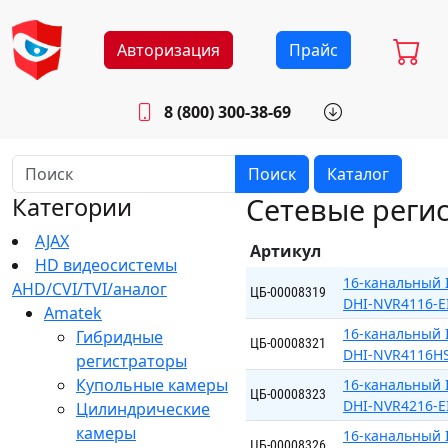
Авторизация
Прайс
8 (800) 300-38-69
info@sistemab.ru
Будни: 8.30 - 17.00
Поиск
Каталог
Сетевые реги
Категории
AJAX
Артикул
HD видеосистемы
16-канальный 
AHD/CVI/TVI/аналог
ЦБ-00008319
DHI-NVR4116-E
Amatek
16-канальный 
Гибридные
ЦБ-00008321
DHI-NVR4116HS
регистраторы
Купольные камеры
16-канальный 
ЦБ-00008323
DHI-NVR4216-E
Цилиндрические
камеры
16-канальный 
ЦБ-00008326