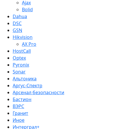
Ajax
Bolid
Dahua
DSC
GSN
Hikvision
AX Pro
HostCall
Optex
Pyronix
Sonar
Альтоника
Аргус-Спектр
Арсенал безопасности
Бастион
ВЭРС
Гранит
Иное
Интерграл+