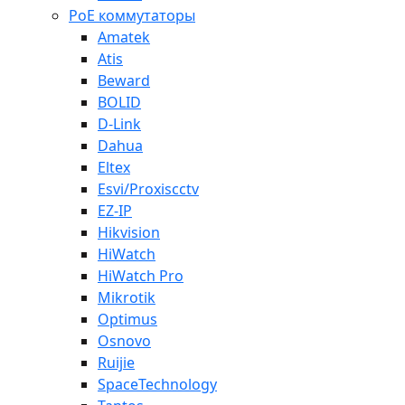
PoE коммутаторы
Amatek
Atis
Beward
BOLID
D-Link
Dahua
Eltex
Esvi/Proxiscctv
EZ-IP
Hikvision
HiWatch
HiWatch Pro
Mikrotik
Optimus
Osnovo
Ruijie
SpaceTechnology