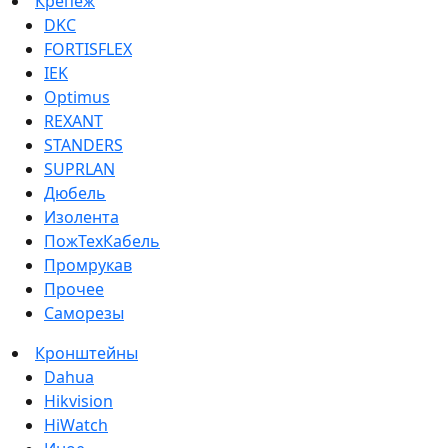
Крепеж
DKC
FORTISFLEX
IEK
Optimus
REXANT
STANDERS
SUPRLAN
Дюбель
Изолента
ПожТехКабель
Промрукав
Прочее
Саморезы
Кронштейны
Dahua
Hikvision
HiWatch