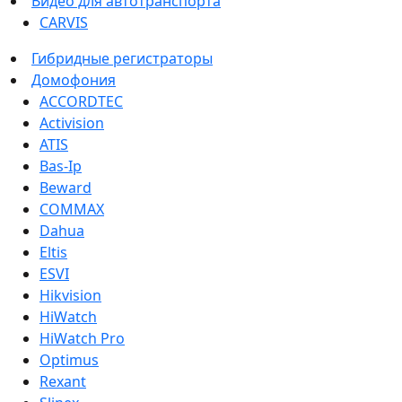
Видео для автотранспорта
CARVIS
Гибридные регистраторы
Домофония
ACCORDTEC
Activision
ATIS
Bas-Ip
Beward
COMMAX
Dahua
Eltis
ESVI
Hikvision
HiWatch
HiWatch Pro
Optimus
Rexant