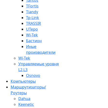
Tantos
TFortis
Tiandy
Tp-Link
TRASSIR
UTepo
Wi-Tek
Бастион
Иные
производители
Wi-Tek
Управляемые уровня
L2,L3
Osnovo
Компьютеры
Маршрутизаторы/
Роутеры
Dahua
Keenetic