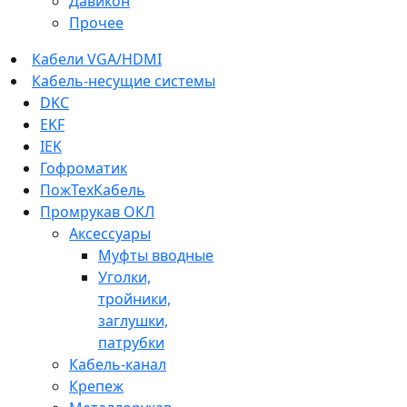
Давикон
Прочее
Кабели VGA/HDMI
Кабель-несущие системы
DKC
EKF
IEK
Гофроматик
ПожТехКабель
Промрукав ОКЛ
Аксессуары
Муфты вводные
Уголки,
тройники,
заглушки,
патрубки
Кабель-канал
Крепеж