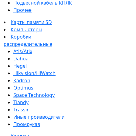
Подвесной кабель КПЛК
Прочее
Карты памяти SD
Компьютеры
Коробки
распределительные
Atis/Atix
Dahua
Hegel
Hikvision/HiWatch
Kadron
Optimus
Space Technology
Tiandy
Trassir
Иные производители
Промрукав