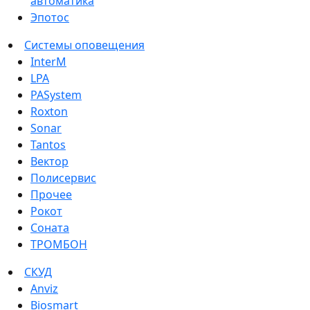
автоматика
Эпотос
Системы оповещения
InterM
LPA
PASystem
Roxton
Sonar
Tantos
Вектор
Полисервис
Прочее
Рокот
Соната
ТРОМБОН
СКУД
Anviz
Biosmart