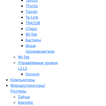
Tantos
TFortis
Tiandy
Tp-Link
TRASSIR
UTepo
Wi-Tek
Бастион
Иные
производители
Wi-Tek
Управляемые уровня
L2,L3
Osnovo
Компьютеры
Маршрутизаторы/
Роутеры
Dahua
Keenetic