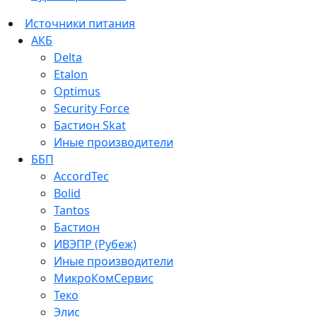
Источники питания
АКБ
Delta
Etalon
Optimus
Security Force
Бастион Skat
Иные производители
ББП
AccordTec
Bolid
Tantos
Бастион
ИВЭПР (Рубеж)
Иные производители
МикроКомСервис
Теко
Элис