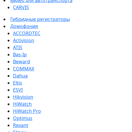
Видео для автотранспорта
CARVIS
Гибридные регистраторы
Домофония
ACCORDTEC
Activision
ATIS
Bas-Ip
Beward
COMMAX
Dahua
Eltis
ESVI
Hikvision
HiWatch
HiWatch Pro
Optimus
Rexant