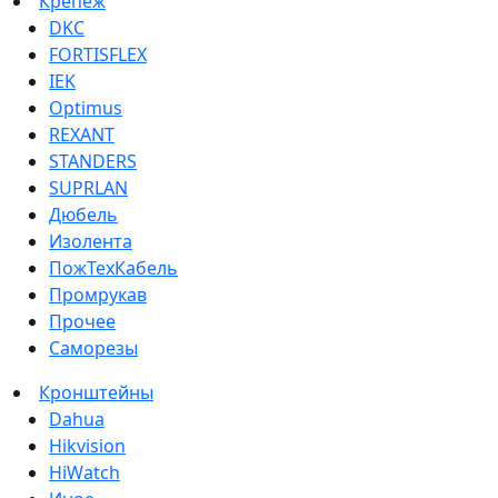
Крепеж
DKC
FORTISFLEX
IEK
Optimus
REXANT
STANDERS
SUPRLAN
Дюбель
Изолента
ПожТехКабель
Промрукав
Прочее
Саморезы
Кронштейны
Dahua
Hikvision
HiWatch