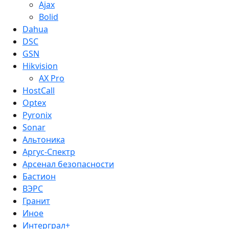
Ajax
Bolid
Dahua
DSC
GSN
Hikvision
AX Pro
HostCall
Optex
Pyronix
Sonar
Альтоника
Аргус-Спектр
Арсенал безопасности
Бастион
ВЭРС
Гранит
Иное
Интерграл+