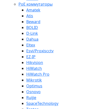
PoE коммутаторы
Amatek
Atis
Beward
BOLID
D-Link
Dahua
Eltex
Esvi/Proxiscctv
EZ-IP
Hikvision
HiWatch
HiWatch Pro
Mikrotik
Optimus
Osnovo
Ruijie
SpaceTechnology