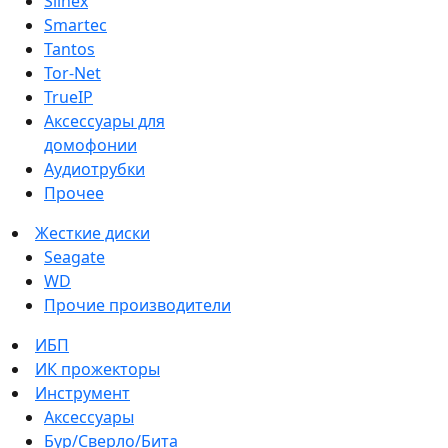
Slinex
Smartec
Tantos
Tor-Net
TrueIP
Аксессуары для
домофонии
Аудиотрубки
Прочее
Жесткие диски
Seagate
WD
Прочие производители
ИБП
ИК прожекторы
Инструмент
Аксессуары
Бур/Сверло/Бита