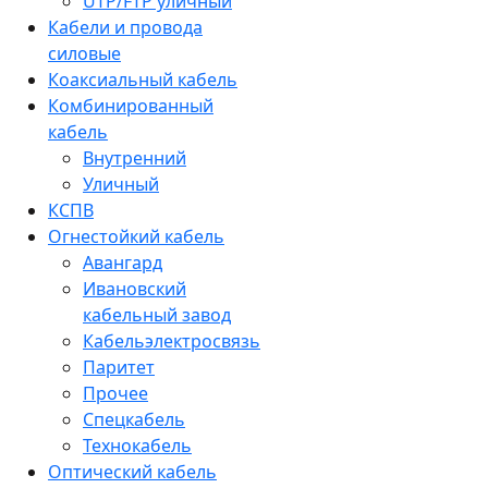
UTP/FTP уличный
Кабели и провода
силовые
Коаксиальный кабель
Комбинированный
кабель
Внутренний
Уличный
КСПВ
Огнестойкий кабель
Авангард
Ивановский
кабельный завод
Кабельэлектросвязь
Паритет
Прочее
Спецкабель
Технокабель
Оптический кабель