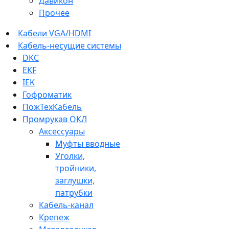
Давикон
Прочее
Кабели VGA/HDMI
Кабель-несущие системы
DKC
EKF
IEK
Гофроматик
ПожТехКабель
Промрукав ОКЛ
Аксессуары
Муфты вводные
Уголки,
тройники,
заглушки,
патрубки
Кабель-канал
Крепеж