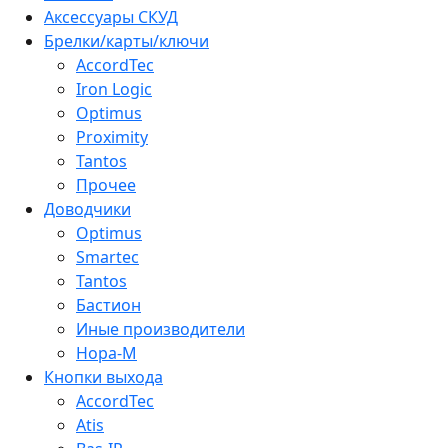
Аксессуары СКУД
Брелки/карты/ключи
AccordTec
Iron Logic
Optimus
Proximity
Tantos
Прочее
Доводчики
Optimus
Smartec
Tantos
Бастион
Иные производители
Нора-М
Кнопки выхода
AccordTec
Atis