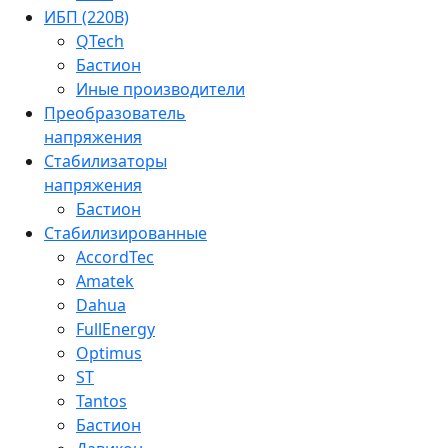
ИБП (220В)
QTech
Бастион
Иные производители
Преобразователь
напряжения
Стабилизаторы
напряжения
Бастион
Стабилизированные
AccordTec
Amatek
Dahua
FullEnergy
Optimus
ST
Tantos
Бастион