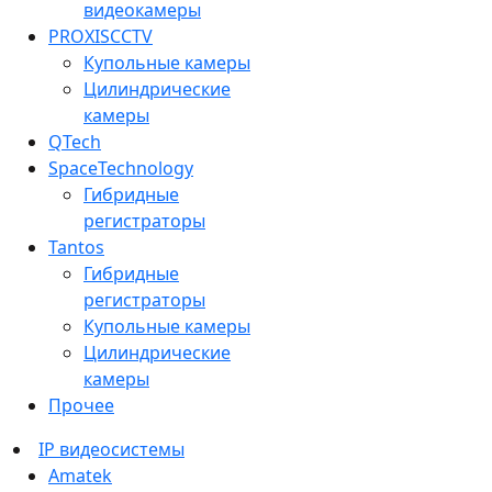
видеокамеры
PROXISCCTV
Купольные камеры
Цилиндрические
камеры
QTech
SpaceTechnology
Гибридные
регистраторы
Tantos
Гибридные
регистраторы
Купольные камеры
Цилиндрические
камеры
Прочее
IP видеосистемы
Amatek