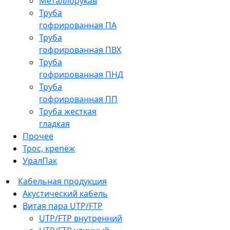
Металлорукав
Труба
гофрированная ПА
Труба
гофрированная ПВХ
Труба
гофрированная ПНД
Труба
гофрированная ПП
Труба жесткая
гладкая
Прочее
Трос, крепёж
УралПак
Кабельная продукция
Акустический кабель
Витая пара UTP/FTP
UTP/FTP внутренний