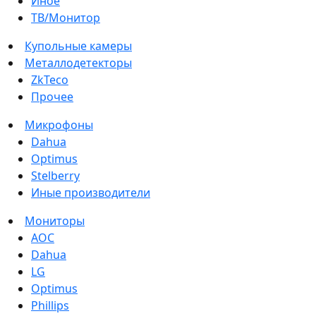
Иное
ТВ/Монитор
Купольные камеры
Металлодетекторы
ZkTeco
Прочее
Микрофоны
Dahua
Optimus
Stelberry
Иные производители
Мониторы
AOC
Dahua
LG
Optimus
Phillips