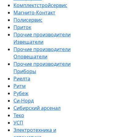
Комплектстройсервис
Магнито-Контакт
Полисервис
Приток
Прочие производители
Извещатели
Прочие производители
Оповещатели
Прочие производители
Приборы
Риелта
Ритм
Рубеж
Си-Норд
Сибирский арсенал
Теко
УСП
Электротехника и