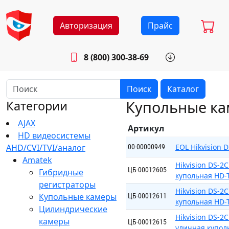
Авторизация
Прайс
8 (800) 300-38-69
info@sistemab.ru
Будни: 8.30 - 17.00
Поиск
Каталог
Купольные к
Категории
AJAX
Артикул
HD видеосистемы
AHD/CVI/TVI/аналог
EOL Hikvision 
00-00000949
Amatek
Hikvision DS-2
ЦБ-00012605
Гибридные
купольная HD-T
регистраторы
Hikvision DS-2
Купольные камеры
ЦБ-00012611
купольная HD-T
Цилиндрические
Hikvision DS-2
камеры
ЦБ-00012615
уличная купол