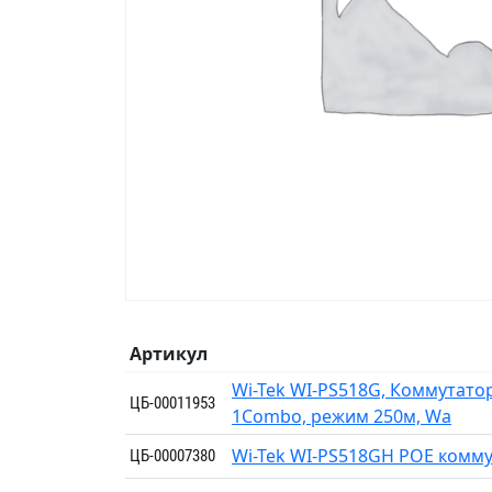
Артикул
Wi-Tek WI-PS518G, Коммутатор
ЦБ-00011953
1Combo, режим 250м, Wa
Wi-Tek WI-PS518GH POE комм
ЦБ-00007380