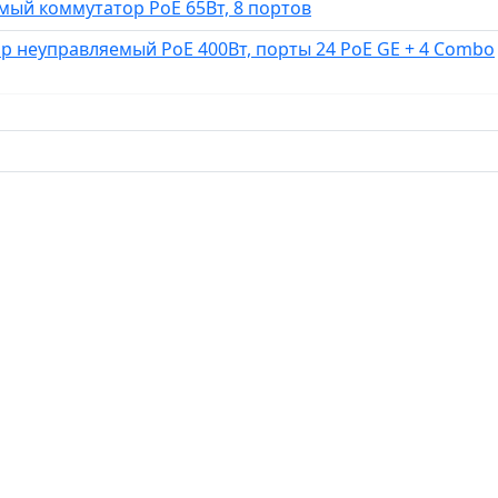
мый коммутатор PoE 65Вт, 8 портов
ор неуправляемый PoE 400Вт, порты 24 PoE GE + 4 Combo