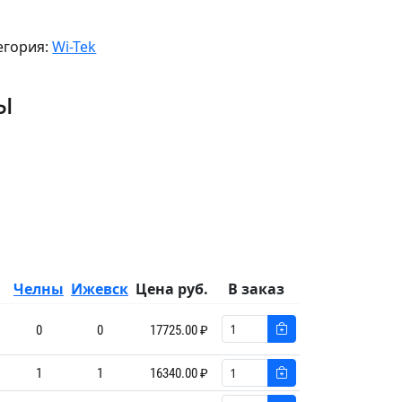
егория:
Wi-Tek
ы
Челны
Ижевск
Цена руб.
В заказ
0
0
17725.00 ₽
1
1
16340.00 ₽