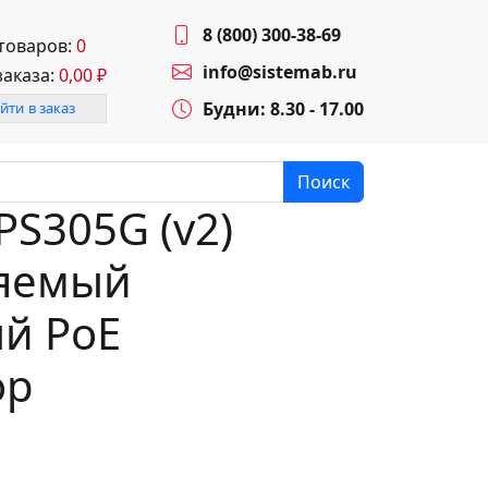
8 (800) 300-38-69
 товаров:
0
info@sistemab.ru
заказа:
0,00
₽
Будни: 8.30 - 17.00
йти в заказ
Поиск
PS305G (v2)
яемый
й PoE
ор