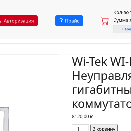
Кол-во
Сумма 
Авторизация
Прайс
Пере
Wi-Tek WI-
Неуправл
гигабитны
коммутат
8120,00
₽
Количество
В корзину