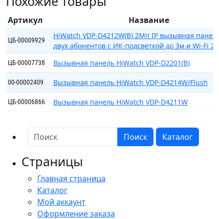
Похожие товары
VDP-
D2211(B)
Артикул
Название
HiWatch VDP-D4212W(B) 2Мп IP вызывная панел
ЦБ-00009929
двух абонентов с ИК-подсветкой до 3м и Wi-Fi 2
Вызывная панель HiWatch VDP-D2201(B)
ЦБ-00007738
Вызывная панель HiWatch VDP-D4214W/Flush
00-00002409
Вызывная панель HiWatch VDP-D4211W
ЦБ-00006866
Поиск
Каталог
Страницы
Главная страница
Каталог
Мой аккаунт
Оформление заказа