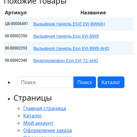
Похожие товары
EVJ-
BW7
Артикул
Название
Black
Вызывная панель ESVI EVJ-BW6(b)
ЦБ-00006491
Вызывная панель Esvi EVJ-BW8
00-00002350
Вызывная панель Esvi EVJ-BW8-AHD
00-00002353
Видеодомофон Esvi EVJ-72-AHD
00-00002340
Поиск
Каталог
Страницы
Главная страница
Каталог
Мой аккаунт
Оформление заказа