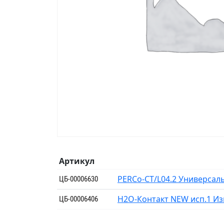
Артикул
PERCo-CT/L04.2 Универсал
ЦБ-00006630
H2O-Контакт NEW исп.1 И
ЦБ-00006406