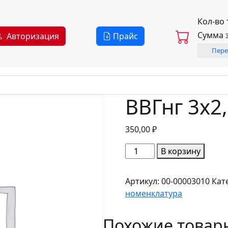
Кол-во
Сумма 
Авторизация
Прайс
Пере
ВВГнг 3х2
350,00
₽
Количество
В корзину
товара
ВВГнг
Артикул:
00-00003010
Кат
3х2,5
номенклатура
LS
ГОСТ
Похожие товар