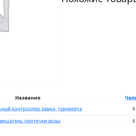
Название
Чел
ьный контроллер замка, турникета
0
звещатель протечки воды
0