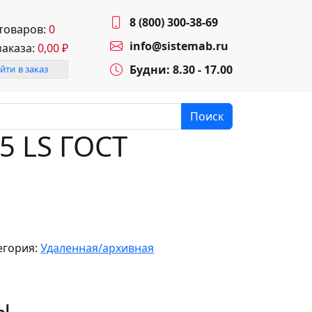
8 (800) 300-38-69
 товаров:
0
info@sistemab.ru
заказа:
0,00
₽
Будни: 8.30 - 17.00
йти в заказ
Поиск
,5 LS ГОСТ
егория:
Удаленная/архивная
ы